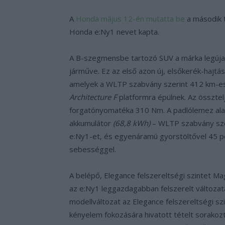
A
Honda
május 12-én mutatta be
a második 
Honda e:Ny1 nevet kapta.
A B-szegmensbe tartozó SUV a márka legújab
járműve. Ez az első azon új, elsőkerék-hajtá
amelyek a WLTP szabvány szerint 412 km-es 
Architecture F
platformra épülnek. Az összte
forgatónyomatéka 310 Nm. A padlólemez alatt
akkumulátor
(68,8 kWh)
– WLTP szabvány szer
e:Ny1-et, és egyenáramú gyorstöltővel 45 pe
sebességgel.
A belépő, Elegance felszereltségi szintet 
az e:Ny1 leggazdagabban felszerelt változat
modellváltozat az Elegance felszereltségi sz
kényelem fokozására hivatott tételt sorakozta