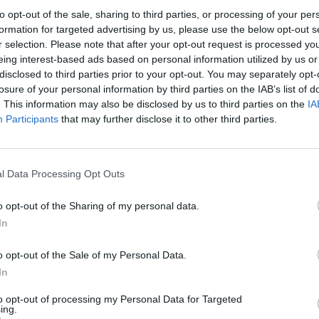
to opt-out of the sale, sharing to third parties, or processing of your per
formation for targeted advertising by us, please use the below opt-out s
r selection. Please note that after your opt-out request is processed y
sítményt, kényelmet és használhatóságot ötvözi az EV-
eing interest-based ads based on personal information utilized by us or
or Europe illetékese.
– A Honda második tisztán
disclosed to third parties prior to your opt-out. You may separately opt-
öldkő a márka történetében, és persze az elektromos
losure of your personal information by third parties on the IAB’s list of
lső kialakításával, gazdag felszereltségével, valamint
. This information may also be disclosed by us to third parties on the
IA
Participants
that may further disclose it to other third parties.
sával követendő példaként áll a jövőbeli Honda
egrendelhető, új Honda e:Ny1 Advance felszereltség
ek meg tulajdonosaikhoz.
l Data Processing Opt Outs
szes, ma Magyarországon újonnan kapható elektromos
o opt-out of the Sharing of my personal data.
 megnézni:
In
-tamogatas/
o opt-out of the Sale of my Personal Data.
In
.hu-t a Google hírfolyamodhoz!
to opt-out of processing my Personal Data for Targeted
ing.