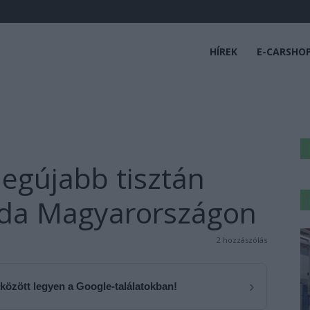
HÍREK
E-CARSHO
legújabb tisztán
da Magyarországon
2 hozzászólás
›
 között legyen a Google-találatokban!