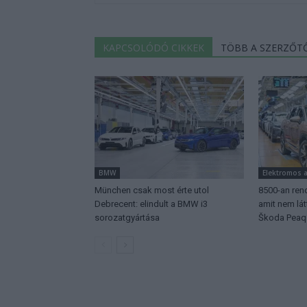
KAPCSOLÓDÓ CIKKEK
TÖBB A SZERZŐT
BMW
Elektromos 
München csak most érte utol
8500-an rend
Debrecent: elindult a BMW i3
amit nem lá
sorozatgyártása
Škoda Peaq