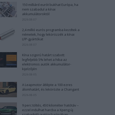
150 milliárd eurót bukhat Európa, ha
nem szabadul a kínai
akkumulátoroktól
2026-08-07
2,4 millió eurós programba kezdtek a
németek, hogy lekörözzék a kínai
LFP-gyártókat
2026-08-07
Kína szigorú határt szabott:
legfeljebb 5% lehet a hiba az
elektromos autók akkumulátor-
kijelzőjén
2026-08-05
A Leapmotor átlépte a 100 ezres
álomhatárt, és lekörözte a Changant
2026-08-05
9 perc töltés, 450 kilométer hatótáv –
ezzel indulhat harcba a Xpeng új
szabadidő-autója Európában