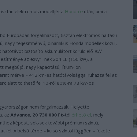
tisztán elektromos modelljét a
Honda e
után, ami a
b Európában forgalmazott, tisztán elektromos hajtású
sú, nagy teljesítményű, dinamikus Honda modellek közül,
hatótávot biztosító akkumulátort körülölelő
e:N
ljesítménye az e:Ny1-nek 204 LE (150 kW), a
 megbújó, nagy kapacitású, lítium-ion
int mérve – 412 km-es hatótávolsággal ruházza fel az
rc alatt tölthető fel 10-ről 80%-ra 78 kW-os
Magyarországon nem forgalmazzák. Helyette
a, az
Advance
,
20 730 000 Ft
-tól
érhető el
, mely
inthez képest, sok-sok további prémium szintű,
t fel. A belső térbe – külső színtől függően – fekete