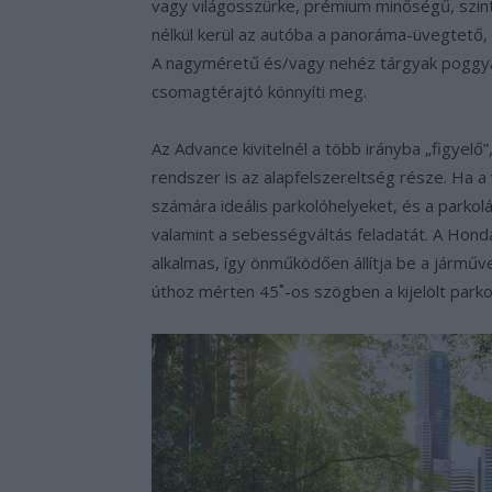
vagy világosszürke, prémium minőségű, szinte
nélkül kerül az autóba a panoráma-üvegtető,
A nagyméretű és/vagy nehéz tárgyak poggy
csomagtérajtó könnyíti meg.
Az Advance kivitelnél a több irányba „figyelő”
rendszer is az alapfelszereltség része. Ha a
számára ideális parkolóhelyeket, és a parkol
valamint a sebességváltás feladatát. A Honda
alkalmas, így önműködően állítja be a járműv
úthoz mérten 45˚-os szögben a kijelölt parko