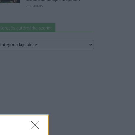
2026-08-05
Keresés autómárka szerint
resés
utómárka
erint