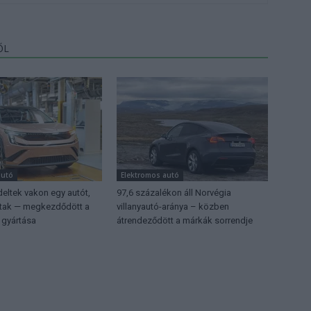
ŐL
autó
Elektromos autó
eltek vakon egy autót,
97,6 százalékon áll Norvégia
ttak — megkezdődött a
villanyautó-aránya – közben
 gyártása
átrendeződött a márkák sorrendje