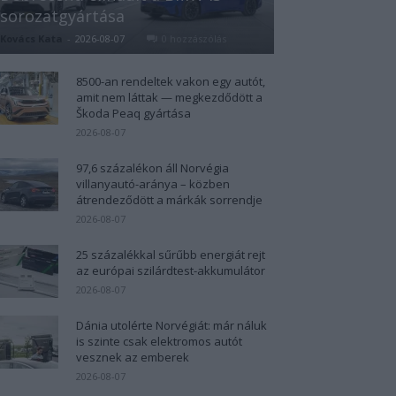
sorozatgyártása
Kovács Kata
-
2026-08-07
0 hozzászólás
8500-an rendeltek vakon egy autót,
amit nem láttak — megkezdődött a
Škoda Peaq gyártása
2026-08-07
97,6 százalékon áll Norvégia
villanyautó-aránya – közben
átrendeződött a márkák sorrendje
2026-08-07
25 százalékkal sűrűbb energiát rejt
az európai szilárdtest-akkumulátor
2026-08-07
Dánia utolérte Norvégiát: már náluk
is szinte csak elektromos autót
vesznek az emberek
2026-08-07