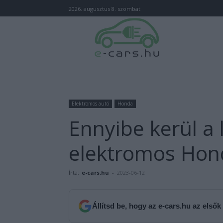
2026. augusztus 8. szombat
Elektromos autó
Honda
Ennyibe kerül a 
elektromos Hon
Írta:
e-cars.hu
-
2023-06-12
Állítsd be, hogy az e-cars.hu az elsők