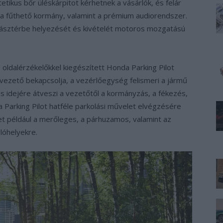
tikus bőr üléskárpitot kérhetnek a vásárlók, és felár
 a fűthető kormány, valamint a prémium audiorendszer.
ásztérbe helyezését és kivételét motoros mozgatású
, oldalérzékelőkkel kiegészített Honda Parking Pilot
 vezető bekapcsolja, a vezérlőegység felismeri a jármű
ás idejére átveszi a vezetőtől a kormányzás, a fékezés,
 Parking Pilot hatféle parkolási művelet elvégzésére
et például a merőleges, a párhuzamos, valamint az
lóhelyekre.