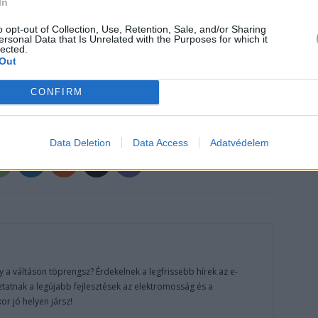
In
o opt-out of Collection, Use, Retention, Sale, and/or Sharing
ersonal Data that Is Unrelated with the Purposes for which it
›
, további tartalmakért!
lected.
Out
CONFIRM
lektromos autó
Honda
Honda e:Ny1
Magyarország
Data Deletion
Data Access
Adatvédelem
 a váltáson töprengsz? Érdekelnek a legfrissebb hírek az e-
ztatnak a legújabb fejlesztések az elektromosság és a
or jó helyen jársz!