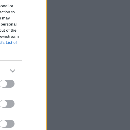
sonal or
ection to
ou may
 personal
out of the
 downstream
B’s List of