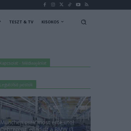
P
TESZT & TV
KISOKOS
Kapcsolat - Médiaajánlat
Legutolsó postok
München csak most érte utol
Debrecent: elindult a BMW i3