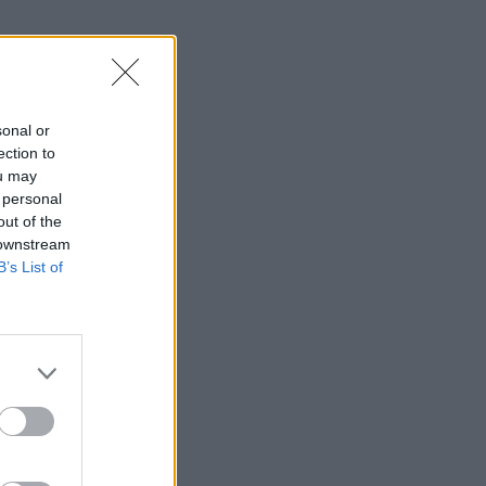
sonal or
ection to
ou may
 personal
out of the
 downstream
B’s List of