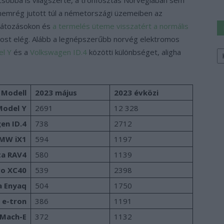
nemrég jutott túl a németországi üzemeiben az
rlátozásokon és
a termelés üteme visszatért a normális
ost elég. Alább a legnépszerűbb norvég elektromos
Ke
l Y
és a
Volkswagen ID.4
közötti különbséget, aligha
a
sz
Modell
2023 május
2023 évközi
Model Y
2691
12 328
en ID.4
738
2712
MW iX1
594
1197
a RAV4
580
1139
vo XC40
539
2398
a Enyaq
504
1750
 e-tron
386
1191
 Mach-E
372
1132