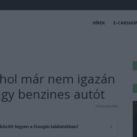
HÍREK
E-CARSHO
ahol már nem igazán
agy benzines autót
9 hozzászólás
›
 között legyen a Google-találatokban!