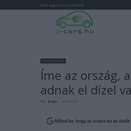
2026. augusztus 6. csütörtök
Elektromos autó
Íme az ország, 
adnak el dízel v
Írta:
Eriqo
-
2023-06-03
Állítsd be, hogy az e-cars.hu az elsők