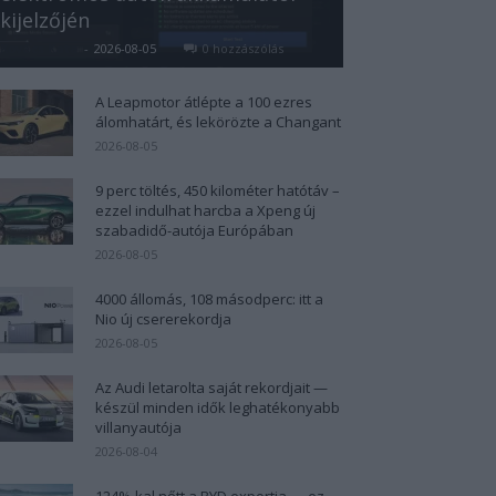
kijelzőjén
Kovács Kata
-
2026-08-05
0 hozzászólás
A Leapmotor átlépte a 100 ezres
álomhatárt, és lekörözte a Changant
2026-08-05
9 perc töltés, 450 kilométer hatótáv –
ezzel indulhat harcba a Xpeng új
szabadidő-autója Európában
2026-08-05
4000 állomás, 108 másodperc: itt a
Nio új csererekordja
2026-08-05
Az Audi letarolta saját rekordjait —
készül minden idők leghatékonyabb
villanyautója
2026-08-04
124%-kal nőtt a BYD exportja — ez