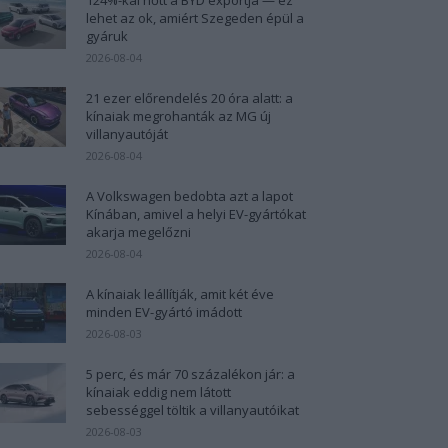
lehet az ok, amiért Szegeden épül a
gyáruk
2026-08-04
21 ezer előrendelés 20 óra alatt: a
kínaiak megrohanták az MG új
villanyautóját
2026-08-04
A Volkswagen bedobta azt a lapot
Kínában, amivel a helyi EV-gyártókat
akarja megelőzni
2026-08-04
A kínaiak leállítják, amit két éve
minden EV-gyártó imádott
2026-08-03
5 perc, és már 70 százalékon jár: a
kínaiak eddig nem látott
sebességgel töltik a villanyautóikat
2026-08-03