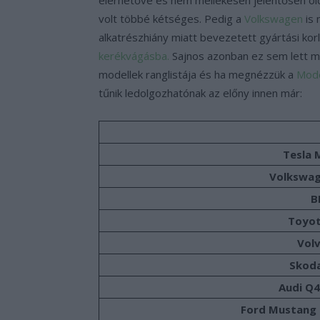
volt többé kétséges. Pedig a
Volkswagen
is 
alkatrészhiány miatt bevezetett gyártási ko
kerékvágásba.
Sajnos azonban ez sem lett m
modellek ranglistája és ha megnézzük a
Mode
tűnik ledolgozhatónak az előny innen már:
Tesla 
Volkswag
B
Toyot
Vol
Skod
Audi Q4
Ford Mustang