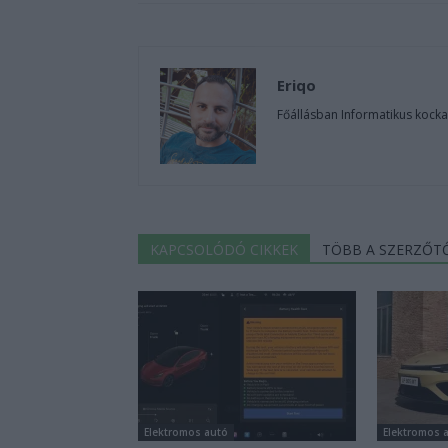
Eriqo
Főállásban Informatikus kocka
KAPCSOLÓDÓ CIKKEK
TÖBB A SZERZŐT
Elektromos autó
Elektromos 