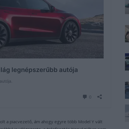
olt a piacvezető, ám ahogy egyre több Model Y vált
csóbbá is világszerte, a trónfosztás Norvégiában sem