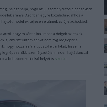
eg, ha azt hallja, hogy az új személyautós eladásokban
dellek aránya. Azonban egyre közeledünk ahhoz a
hajtott modellek teljesen eltűnnek az új eladásokból.
st arról, hogy miként állnak most a dolgok az észak-
m is, ami szerintem senkit nem fog meglepni: a
k, hogy hozza az Y a típustól elvártakat, hiszen a
ág legnépszerűbb személyautója, minden hajtáslánccal
orolla bebetonozott első helyét is
sikerült