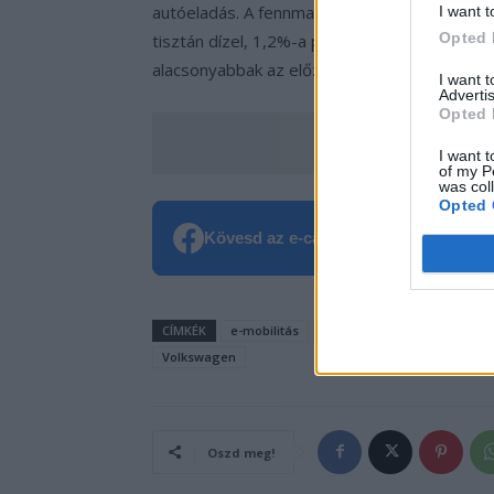
autóeladás. A fennmaradó, nem tisztán elekt
I want t
Opted 
tisztán dízel, 1,2%-a pedig benzin meghajtás
alacsonyabbak az előző év azonos hónapjáho
I want 
Advertis
Opted 
Add hozzá az e-cars
I want t
of my P
was col
Opted 
Kövesd az e-cars.hu-t a Facebookon is
CÍMKÉK
e-mobilitás
Eladási statisztika
Elektr
Volkswagen
Oszd meg!