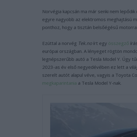
Norvégia kapcsán ma már senki nem lepődik m
egyre nagyobb az elektromos meghajtású mo
ponthoz, hogy a tisztán belsőégésű motorral 
Ezúttal a norvég
Tek.no
írt egy
összegző
írá
európai országban. A lényeget rögtön mondo
legnépszerűbb autó a Tesla Model Y. Úgy tűni
2023-as év első negyedévében ez lett a vil
szerelt autót alapul véve, vagyis a Toyota C
megkaparintania
a Tesla Model Y-nak.