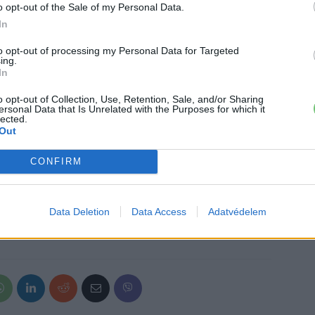
romos autók közül az eladások 16%-a hibrid és 2,1%-uk
o opt-out of the Sale of my Personal Data.
In
ú. Ezek a számok 3,7%-kal, illetve 4,2%-kal
z képest.
to opt-out of processing my Personal Data for Targeted
ing.
In
.hu-t a Google hírfolyamodhoz!
o opt-out of Collection, Use, Retention, Sale, and/or Sharing
ersonal Data that Is Unrelated with the Purposes for which it
lected.
Out
›
, további tartalmakért!
CONFIRM
omobilitás
Elektromos autó
Norvégia
Tesla
Data Deletion
Data Access
Adatvédelem