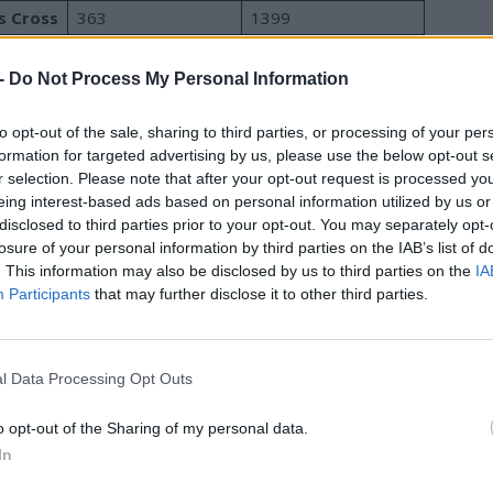
s Cross
363
1399
D. Buzz
308
782
 -
Do Not Process My Personal Information
a Cross
295
1038
Ioniq 5
270
701
to opt-out of the sale, sharing to third parties, or processing of your per
 e-tron
257
511
formation for targeted advertising by us, please use the below opt-out s
r selection. Please note that after your opt-out request is processed y
en ID.3
256
1895
eing interest-based ads based on personal information utilized by us or
ta C-HR
251
480
disclosed to third parties prior to your opt-out. You may separately opt-
losure of your personal information by third parties on the IAB’s list of
lvo C40
248
695
. This information may also be disclosed by us to third parties on the
IA
ai Kona
221
721
Participants
that may further disclose it to other third parties.
n Ariya
215
799
a bZ4X
208
2180
l Data Processing Opt Outs
an Leaf
200
1094
o opt-out of the Sharing of my personal data.
t autóból 97 valamilyen formában elektromos. Ami még
In
atilag nincs is csak tisztán benzines vagy dízel