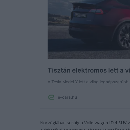
Norvégiában sokáig a Volkswagen ID.4 SUV v
elérhetővé és nem mellékesen jelentősen ol