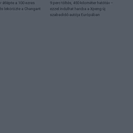
 átlépte a 100 ezres
9 perc töltés, 450 kilométer hatótáv –
 és lekörözte a Changant
ezzel indulhat harcba a Xpeng új
szabadidő-autója Európában