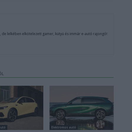
, de lelkében elkötelezett gamer, kütyü és immár e-autó rajongó!
ŐL
autó
Elektromos autó