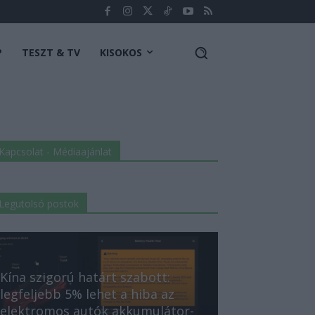
P
TESZT & TV
KISOKOS
Kapcsolat - Médiaajánlat
Legutolsó postok
Kína szigorú határt szabott:
legfeljebb 5% lehet a hiba az
elektromos autók akkumulátor-