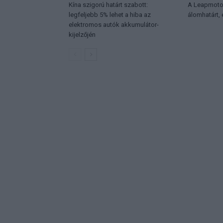
Kína szigorú határt szabott:
A Leapmotor
legfeljebb 5% lehet a hiba az
álomhatárt,
elektromos autók akkumulátor-
kijelzőjén