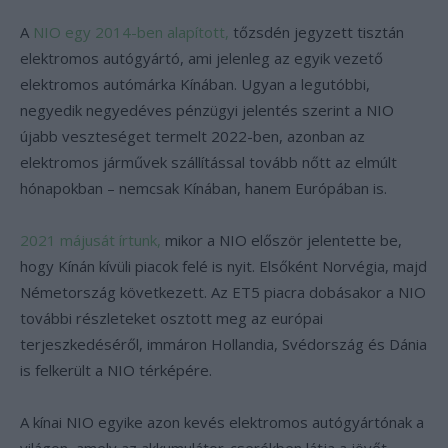
A
NIO egy 2014-ben alapított,
tőzsdén jegyzett tisztán
elektromos autógyártó, ami jelenleg az egyik vezető
elektromos autómárka Kínában. Ugyan a legutóbbi,
negyedik negyedéves pénzügyi jelentés szerint a NIO
újabb veszteséget termelt 2022-ben, azonban az
elektromos járművek szállítással tovább nőtt az elmúlt
hónapokban – nemcsak Kínában, hanem Európában is.
2021 májusát írtunk,
mikor a NIO először jelentette be,
hogy Kínán kívüli piacok felé is nyit. Elsőként Norvégia, majd
Németország következett. Az ET5 piacra dobásakor a NIO
további részleteket osztott meg az európai
terjeszkedéséről, immáron Hollandia, Svédország és Dánia
is felkerült a NIO térképére.
A kínai NIO egyike azon kevés elektromos autógyártónak a