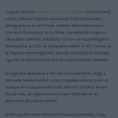
Tegnap délelőtt
hivatalos WeChat-fiókjában
osztotta meg
a NIO a dániai megnyitó ünnepségről készült képeket,
elmagyarázva az úttörőnek számító akkumulátorcsere
szerepét Európában. Az új dániai csereállomás Slagelse
városában található, körülbelül 100 km-re Koppenhágától
délnyugatra, az E20-as autópálya mellett. A NIO szerint az
új Slagelse-ben megépített állomás stratégiai fontosságú,
ugyanis öt különböző európai ország közelében található.
A megnyitó alkalmával a NIO azt is bejelentette, hogy a
harmadik felekkel kötött töltési megállapodások révén az
európai NIO tulajdonosok közel 390.000 töltőhöz férnek
hozzá a kis, de egyre növekvő saját töltőhálózat és
akkucsere-állomások mellett.
Arról egyelőre nem érkezett hivatalos bejelentés, hogy