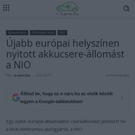
Akkumulátor
Elektromos autó
NIO
Újabb európai helyszínen
nyitott akkucsere-állomást
a NIO
Írta:
e-cars.hu
-
2023-03-07
0 hozzászólás
Állítsd be, hogy az e-cars.hu az elsők között
›
legyen a Google-találatokban!
Egy újabb európai akkumulátor csereállomást jelentett be
a kínai elektromos autógyártó, a NIO.