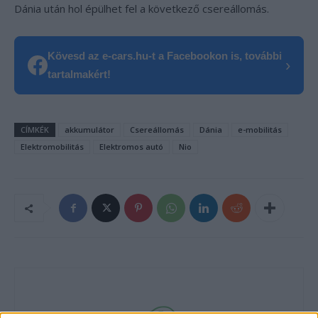
Dánia után hol épülhet fel a következő csereállomás.
Kövesd az e-cars.hu-t a Facebookon is, további
›
tartalmakért!
CÍMKÉK
akkumulátor
Csereállomás
Dánia
e-mobilitás
Elektromobilitás
Elektromos autó
Nio