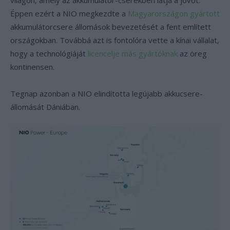
világon, amely az akkumulátor-cserékben látja a jövőt.
Éppen ezért a NIO megkezdte a
Magyarországon gyártott
akkumulátorcsere állomások bevezetését a fent említett
országokban. Továbbá azt is fontolóra vette a kínai vállalat,
hogy a technológiáját
licencelje más gyártóknak
az öreg
kontinensen.
Tegnap azonban a NIO elindította legújabb akkucsere-
állomását Dániában.