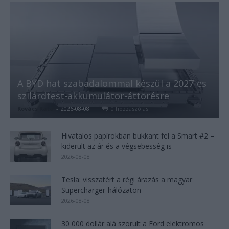
A BYD hat szabadalommal készül a 2027-es
szilárdtest-akkumulátor-áttörésre
Kovács Kata
-
2026-08-08
0 hozzászólás
Hivatalos papírokban bukkant fel a Smart #2 –
kiderült az ár és a végsebesség is
2026-08-08
Tesla: visszatért a régi árazás a magyar
Supercharger-hálózaton
2026-08-08
30 000 dollár alá szorult a Ford elektromos