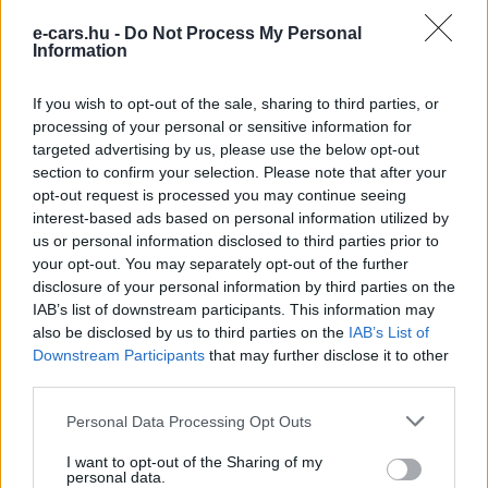
e-cars.hu -
Do Not Process My Personal
Information
e-cars.hu
If you wish to opt-out of the sale, sharing to third parties, or
Elektromosan közlekedsz, vagy a váltáson töprengsz?
processing of your personal or sensitive information for
Érdekelnek a legfrissebb hírek az e-autók világából, vagy
targeted advertising by us, please use the below opt-out
foglalkoztatnak a legújabb fejlesztések az elektromosság és a
section to confirm your selection. Please note that after your
fenntarthatóság területén? Akkor jó helyen jársz!
opt-out request is processed you may continue seeing
interest-based ads based on personal information utilized by
us or personal information disclosed to third parties prior to
your opt-out. You may separately opt-out of the further
KAPCSOLÓDÓ CIKKEK
TÖBB A SZERZŐTŐL
disclosure of your personal information by third parties on the
IAB’s list of downstream participants. This information may
also be disclosed by us to third parties on the
IAB’s List of
A BYD hat szabadalommal készül a
Downstream Participants
that may further disclose it to other
2027-es szilárdtest-akkumulátor-
third parties.
áttörésre
Akkumulátor
Personal Data Processing Opt Outs
Hivatalos papírokban bukkant fel a
I want to opt-out of the Sharing of my
Smart #2 – kiderült az ár és a
personal data.
Elektromos