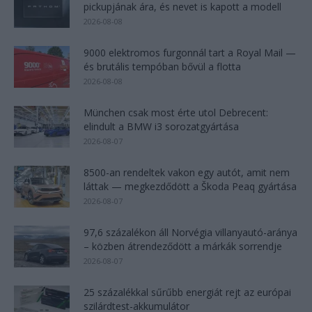
pickupjának ára, és nevet is kapott a modell
2026-08-08
9000 elektromos furgonnál tart a Royal Mail —
és brutális tempóban bővül a flotta
2026-08-08
München csak most érte utol Debrecent:
elindult a BMW i3 sorozatgyártása
2026-08-07
8500-an rendeltek vakon egy autót, amit nem
láttak — megkezdődött a Škoda Peaq gyártása
2026-08-07
97,6 százalékon áll Norvégia villanyautó-aránya
– közben átrendeződött a márkák sorrendje
2026-08-07
25 százalékkal sűrűbb energiát rejt az európai
szilárdtest-akkumulátor