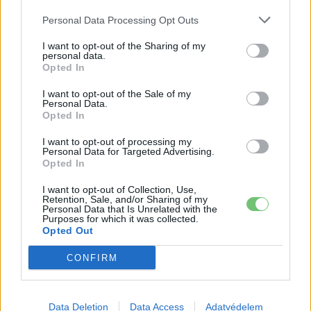
Kína szigorú határt szabott: legfeljebb
5% lehet a hiba az elektromos autók
Personal Data Processing Opt Outs
Elektromos
akkumulátor-kijelzőjén
autó
I want to opt-out of the Sharing of my
personal data.
A Leapmotor átlépte a 100 ezres
Opted In
álomhatárt, és lekörözte a Changant
I want to opt-out of the Sale of my
Elektromos
autó
Personal Data.
Opted In
9 perc töltés, 450 kilométer hatótáv –
I want to opt-out of processing my
ezzel indulhat harcba a Xpeng új
Personal Data for Targeted Advertising.
Elektromos
Opted In
szabadidő-autója Európában
autó
I want to opt-out of Collection, Use,
Retention, Sale, and/or Sharing of my
Personal Data that Is Unrelated with the
Purposes for which it was collected.
Opted Out
CONFIRM
Data Deletion
Data Access
Adatvédelem