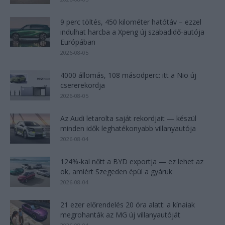
9 perc töltés, 450 kilométer hatótáv – ezzel
indulhat harcba a Xpeng új szabadidő-autója
Európában
2026-08-05
4000 állomás, 108 másodperc: itt a Nio új
csererekordja
2026-08-05
Az Audi letarolta saját rekordjait — készül
minden idők leghatékonyabb villanyautója
2026-08-04
124%-kal nőtt a BYD exportja — ez lehet az
ok, amiért Szegeden épül a gyáruk
2026-08-04
21 ezer előrendelés 20 óra alatt: a kínaiak
megrohanták az MG új villanyautóját