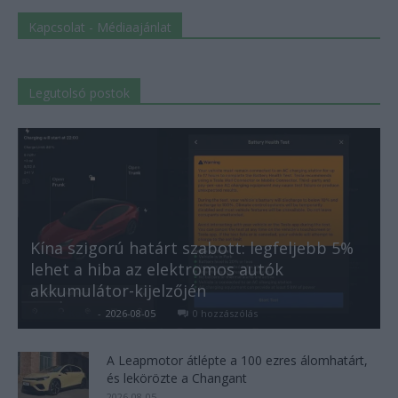
Kapcsolat - Médiaajánlat
Legutolsó postok
Kína szigorú határt szabott: legfeljebb 5%
lehet a hiba az elektromos autók
akkumulátor-kijelzőjén
Kovács Kata
-
2026-08-05
0 hozzászólás
A Leapmotor átlépte a 100 ezres álomhatárt,
és lekörözte a Changant
2026-08-05