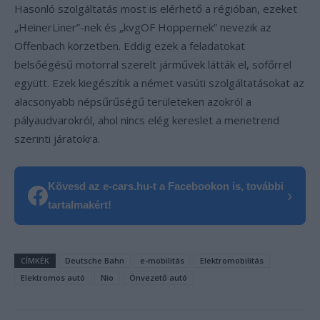
Hasonló szolgáltatás most is elérhető a régióban, ezeket
„HeinerLiner”-nek és „kvgOF Hoppernek” nevezik az
Offenbach körzetben. Eddig ezek a feladatokat
belsőégésű motorral szerelt járművek látták el, sofőrrel
együtt. Ezek kiegészítik a német vasúti szolgáltatásokat az
alacsonyabb népsűrűségű területeken azokról a
pályaudvarokról, ahol nincs elég kereslet a menetrend
szerinti járatokra.
Kövesd az e-cars.hu-t a Facebookon is, további
›
tartalmakért!
CÍMKÉK
Deutsche Bahn
e-mobilitás
Elektromobilitás
Elektromos autó
Nio
Önvezető autó