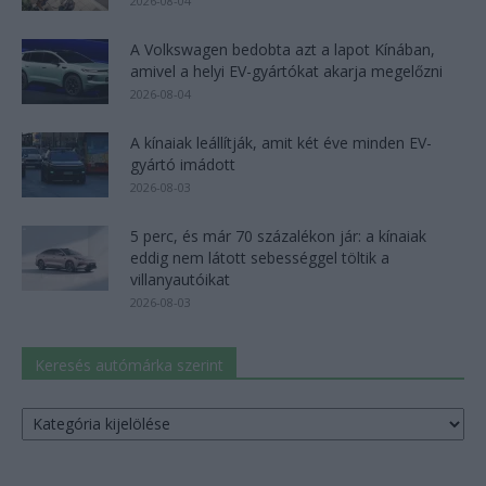
2026-08-04
A Volkswagen bedobta azt a lapot Kínában,
amivel a helyi EV-gyártókat akarja megelőzni
2026-08-04
A kínaiak leállítják, amit két éve minden EV-
gyártó imádott
2026-08-03
5 perc, és már 70 százalékon jár: a kínaiak
eddig nem látott sebességgel töltik a
villanyautóikat
2026-08-03
Keresés autómárka szerint
Keresés
autómárka
szerint