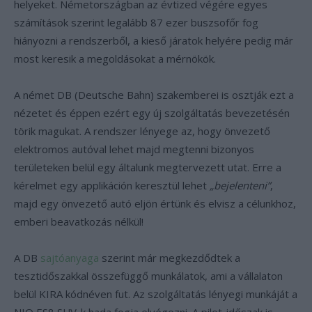
helyeket. Németországban az évtized végére egyes
számítások szerint legalább 87 ezer buszsofőr fog
hiányozni a rendszerből, a kieső járatok helyére pedig már
most keresik a megoldásokat a mérnökök.
A német DB (Deutsche Bahn) szakemberei is osztják ezt a
nézetet és éppen ezért egy új szolgáltatás bevezetésén
törik magukat. A rendszer lényege az, hogy önvezető
elektromos autóval lehet majd megtenni bizonyos
területeken belül egy általunk megtervezett utat. Erre a
kérelmet egy applikáción keresztül lehet
„bejelenteni”
,
majd egy önvezető autó eljön értünk és elvisz a célunkhoz,
emberi beavatkozás nélkül!
A DB
sajtóanyaga
szerint már megkezdődtek a
tesztidőszakkal összefüggő munkálatok, ami a vállalaton
belül KIRA kódnéven fut. Az szolgáltatás lényegi munkáját a