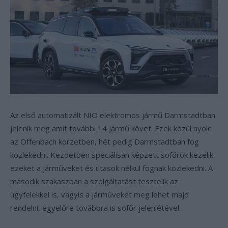
Az első automatizált NIO elektromos jármű Darmstadtban
jelenik meg amit további 14 jármű követ. Ezek közül nyolc
az Offenbach körzetben, hét pedig Darmstadtban fog
közlekedni. Kezdetben speciálisan képzett sofőrök kezelik
ezeket a járműveket és utasok nélkül fognak közlekedni. A
második szakaszban a szolgáltatást tesztelik az
ügyfelekkel is, vagyis a járműveket meg lehet majd
rendelni, egyelőre továbbra is sofőr jelenlétével.