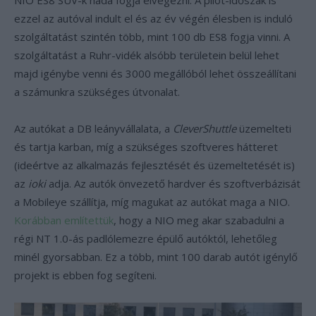
NIO ES8 SUV-k hada fogja elvégezni. A pilot-időszak is
ezzel az autóval indult el és az év végén élesben is induló
szolgáltatást szintén több, mint 100 db ES8 fogja vinni. A
szolgáltatást a Ruhr-vidék alsóbb területein belül lehet
majd igénybe venni és 3000 megállóból lehet összeállítani
a számunkra szükséges útvonalat.
Az autókat a DB leányvállalata, a
CleverShuttle
üzemelteti
és tartja karban, míg a szükséges szoftveres hátteret
(ideértve az alkalmazás fejlesztését és üzemeltetését is)
az
ioki
adja. Az autók önvezető hardver és szoftverbázisát
a Mobileye szállítja, míg magukat az autókat maga a NIO.
Korábban említettük
, hogy a NIO meg akar szabadulni a
régi NT 1.0-ás padlólemezre épülő autóktól, lehetőleg
minél gyorsabban. Ez a több, mint 100 darab autót igénylő
projekt is ebben fog segíteni.