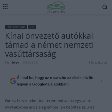
Elektromos autó
NIO
Kínai önvezető autókkal
támad a német nemzeti
vasúttársaság
Írta:
Eriqo
-
2023-02-25
3 hozzászólás
Állítsd be, hogy az e-cars.hu az elsők között
›
legyen a Google-találatokban!
Furcsa helyzeteket tud teremteni az, ha egy adott
munkakörben nincs elég ember, aki betöltse az üres