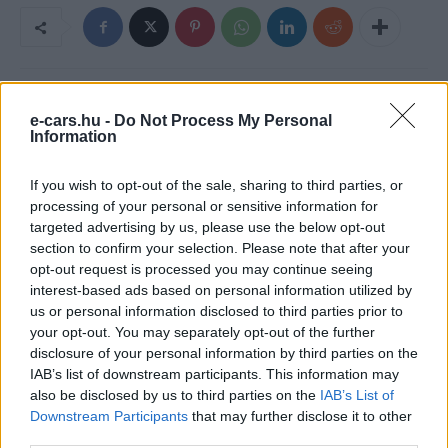
e-cars.hu -
Do Not Process My Personal
Information
If you wish to opt-out of the sale, sharing to third parties, or
processing of your personal or sensitive information for
targeted advertising by us, please use the below opt-out
section to confirm your selection. Please note that after your
Eriqo
opt-out request is processed you may continue seeing
Főállásban Informatikus kocka, de lelkében elkötelezett gamer,
interest-based ads based on personal information utilized by
kütyü és immár e-autó rajongó!
us or personal information disclosed to third parties prior to
your opt-out. You may separately opt-out of the further
disclosure of your personal information by third parties on the
IAB’s list of downstream participants. This information may
also be disclosed by us to third parties on the
IAB’s List of
KAPCSOLÓDÓ CIKKEK
TÖBB A SZERZŐTŐL
Downstream Participants
that may further disclose it to other
third parties.