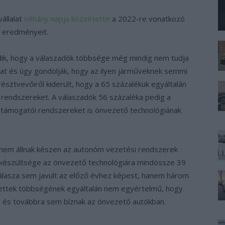
vállalat
néhány napja közzétette
a 2022-re vonatkozó
k eredményeit.
ődik, hogy a válaszadók többsége még mindig nem tudja
at és úgy gondolják, hogy az ilyen járműveknek semmi
észtvevőiről kiderült, hogy a 65 százalékuk egyáltalán
 rendszereket. A válaszadók 56 százaléka pedig a
stámogatói rendszereket is önvezető technológiának
n nem állnak készen az autonóm vezetési rendszerek
elkészültsége az önvezető technológiára mindössze 39
válasza sem javult az előző évhez képest, hanem három
zettek többségének egyáltalán nem egyértelmű, hogy
s és továbbra sem bíznak az önvezető autókban.