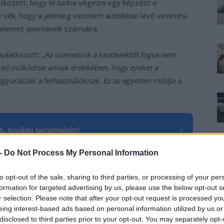
tkozott, hogy el tudna végezni egy képzést e
 véli, hogy a jelenleg vezetett autóikban lévő vezetési
elemet jelentenek számukra.
yilatkozott:
„Az üzenetünk a kezdetektől fogva nem
 kell működnie annak érdekében, hogy ezeket a
gyarázzák a felhasználóknak. Ez az egyetlen módja a
›
, további tartalmakért!
 -
Do Not Process My Personal Information
mos autó
felmérés
Önvezető autó
Statisztika
to opt-out of the sale, sharing to third parties, or processing of your per
formation for targeted advertising by us, please use the below opt-out s
r selection. Please note that after your opt-out request is processed y
eing interest-based ads based on personal information utilized by us or
disclosed to third parties prior to your opt-out. You may separately opt-