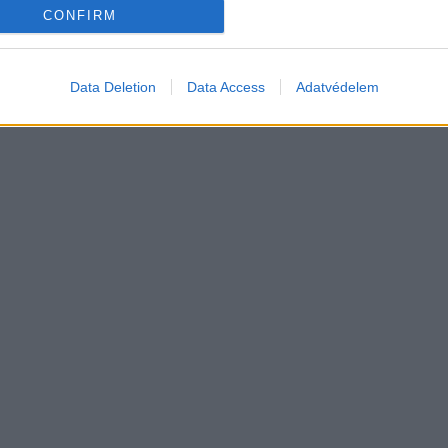
autó
Elektromos autó
CONFIRM
 átlépte a 100 ezres
9 perc töltés, 450 kilométer hatótáv –
 és lekörözte a Changant
ezzel indulhat harcba a Xpeng új
szabadidő-autója Európában
Data Deletion
Data Access
Adatvédelem