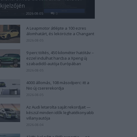
kijelzőjén
Kovács Kata
-
2026-08-05
0
A Leapmotor átlépte a 100 ezres
álomhatárt, és lekörözte a Changant
2026-08-05
9 perc töltés, 450 kilométer hatótáv –
ezzel indulhat harcba a Xpeng új
szabadidő-autója Európában
2026-08-05
4000 állomás, 108 másodperc: itt a
Nio új csererekordja
2026-08-05
Az Audi letarolta saját rekordjait —
készül minden idők leghatékonyabb
villanyautója
2026-08-04
124%-kal nőtt a BYD exportja — ez