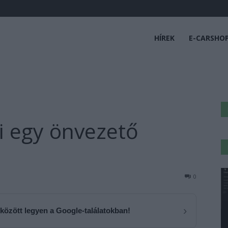
HÍREK
E-CARSHO
i egy önvezető
0
›
 között legyen a Google-találatokban!