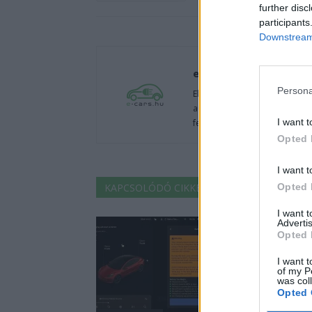
further disc
participants
Downstream 
e-cars.hu
Persona
Elektromosan közlekedsz, vagy
autók világából, vagy foglalko
I want t
fenntarthatóság területén? Akk
Opted 
I want t
KAPCSOLÓDÓ CIKKEK
TÖBB A SZERZŐT
Opted 
I want 
Advertis
Opted 
I want t
of my P
was col
Opted 