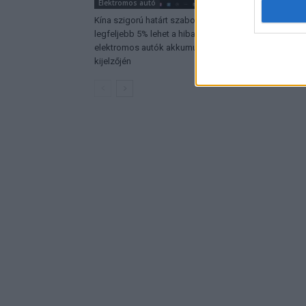
Elektromos autó
Elektromos 
Kína szigorú határt szabott:
A Leapmotor
legfeljebb 5% lehet a hiba az
álomhatárt,
elektromos autók akkumulátor-
kijelzőjén