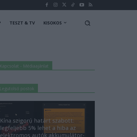
P
TESZT & TV
KISOKOS
Kapcsolat - Médiaajánlat
Legutolsó postok
Kína szigorú határt szabott:
legfeljebb 5% lehet a hiba az
elektromos autók akkumulátor-