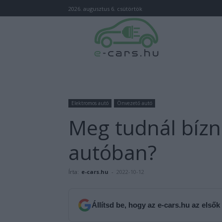
2026. augusztus 6. csütörtök
Elektromos autó
Önvezető autó
Meg tudnál bízn
autóban?
Írta:
e-cars.hu
-
2022-10-12
Állítsd be, hogy az e-cars.hu az elsők