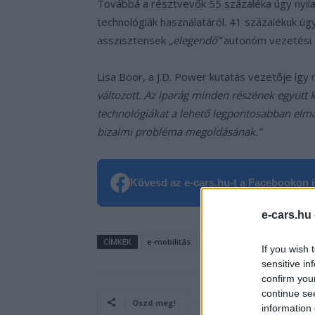
Továbbá a résztvevők 55 százaléka úgy nyila
technológiák használatáról. 41 százalékuk úgy
asszisztensek
„elegendő”
autonóm vezetési 
Lisa Boor, a J.D. Power kutatás vezetője így n
változott. Az iparág minden részének együtt
technológiákat a lehető legpontosabban elma
bizalmi probléma megoldásának.”
Kövesd az e-cars.hu-t a Facebookon is
e-cars.hu
CÍMKÉK
e-mobilitás
Elektromobilitás
Elektro
If you wish 
sensitive in
confirm you
continue se
Oszd meg!
information 