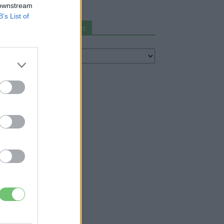
 downstream
B’s List of
Keresés autómárka szerint
resés
utómárka
erint