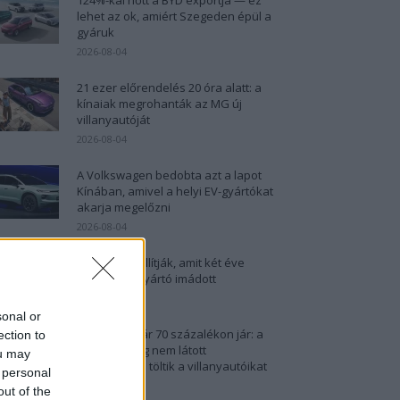
lehet az ok, amiért Szegeden épül a
gyáruk
2026-08-04
21 ezer előrendelés 20 óra alatt: a
kínaiak megrohanták az MG új
villanyautóját
2026-08-04
A Volkswagen bedobta azt a lapot
Kínában, amivel a helyi EV-gyártókat
akarja megelőzni
2026-08-04
A kínaiak leállítják, amit két éve
minden EV-gyártó imádott
2026-08-03
sonal or
5 perc, és már 70 százalékon jár: a
ection to
kínaiak eddig nem látott
ou may
sebességgel töltik a villanyautóikat
 personal
2026-08-03
out of the