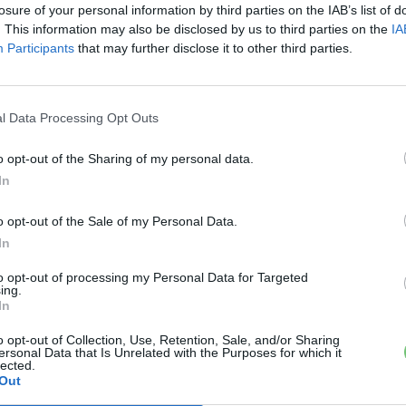
losure of your personal information by third parties on the IAB’s list of
. This information may also be disclosed by us to third parties on the
IA
Participants
that may further disclose it to other third parties.
Ke
a
l Data Processing Opt Outs
 a váltáson töprengsz? Érdekelnek a legfrissebb hírek az e-
sz
ztatnak a legújabb fejlesztések az elektromosság és a
o opt-out of the Sharing of my personal data.
or jó helyen jársz!
In
o opt-out of the Sale of my Personal Data.
ŐL
In
to opt-out of processing my Personal Data for Targeted
ing.
In
o opt-out of Collection, Use, Retention, Sale, and/or Sharing
ersonal Data that Is Unrelated with the Purposes for which it
lected.
Out