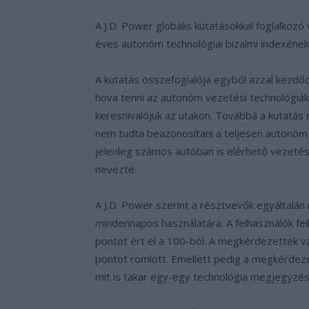
A J.D. Power globális kutatásokkal foglalkozó 
éves autonóm technológiai bizalmi indexéne
A kutatás összefoglalója egyből azzal kezd
hova tenni az autonóm vezetési technológiák
keresnivalójuk az utakon. Továbbá a kutatás r
nem tudta beazonosítani a teljesen autonóm
jelenleg számos autóban is elérhető vezeté
nevezte.
A J.D. Power szerint a résztvevők egyáltalá
mindennapos használatára. A felhasználók f
pontot ért el a 100-ból. A megkérdezettek 
pontot romlott. Emellett pedig a megkérde
mit is takar egy-egy technológia megjegyzé