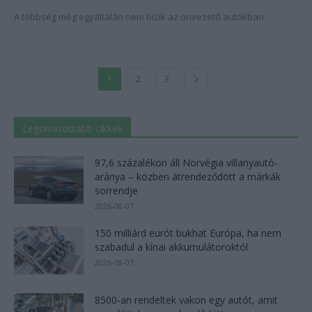
A többség még egyáltalán nem bízik az önvezető autókban.
1
2
3
Legolvasottabb cikkek
97,6 százalékon áll Norvégia villanyautó-
aránya – közben átrendeződött a márkák
sorrendje
2026-08-07
150 milliárd eurót bukhat Európa, ha nem
szabadul a kínai akkumulátoroktól
2026-08-07
8500-an rendeltek vakon egy autót, amit