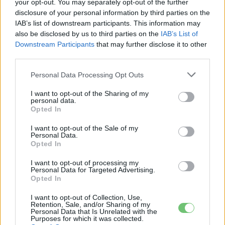
your opt-out. You may separately opt-out of the further
Egyre többen hosszabb útra is elindulnak az elektromos
disclosure of your personal information by third parties on the
autójukkal.
IAB’s list of downstream participants. This information may
also be disclosed by us to third parties on the
IAB’s List of
Downstream Participants
that may further disclose it to other
third parties.
Personal Data Processing Opt Outs
I want to opt-out of the Sharing of my
personal data.
Opted In
I want to opt-out of the Sale of my
Elektromos autó
Personal Data.
Opted In
Még mindig a pénz a legnagyobb
visszatartó erő, hogy e-autóra
I want to opt-out of processing my
Personal Data for Targeted Advertising.
váltsanak...
Opted In
Eriqo
-
2023-07-28
7 hozzászólás
I want to opt-out of Collection, Use,
Folyamatosan csökken a töltés körüli bizonytalanság a
Retention, Sale, and/or Sharing of my
Personal Data that Is Unrelated with the
megkérdezettek körében.
Purposes for which it was collected.