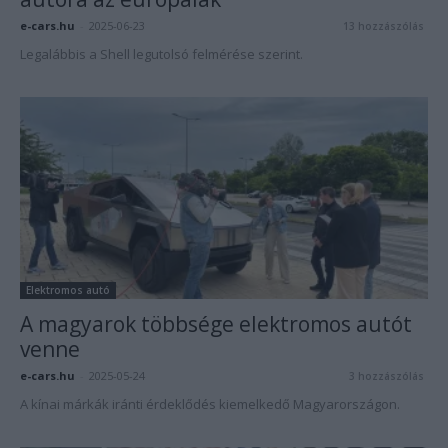
e-cars.hu
-
2025-06-23
13 hozzászólás
Legalábbis a Shell legutolsó felmérése szerint.
Elektromos autó
A magyarok többsége elektromos autót
venne
e-cars.hu
-
2025-05-24
3 hozzászólás
A kínai márkák iránti érdeklődés kiemelkedő Magyarországon.