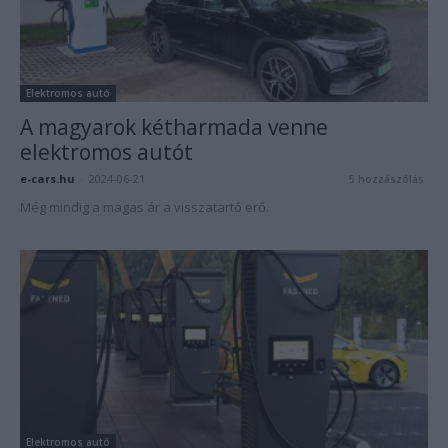
Elektromos autó
A magyarok kétharmada venne
elektromos autót
e-cars.hu
-
2024-06-21
5 hozzászólás
Még mindig a magas ár a visszatartó erő.
Elektromos autó