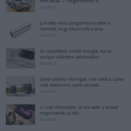
nem láttak — megkezdődött a...
2026-08-07
2,4 millió eurós programba kezdtek a
németek, hogy lekörözzék a kínai...
2026-08-07
25 százalékkal sűrűbb energiát rejt az
európai szilárdtest-akkumulátor
2026-08-07
Dánia utolérte Norvégiát: már náluk is szinte
csak elektromos autót vesznek...
2026-08-07
21 ezer előrendelés 20 óra alatt: a kínaiak
megrohanták az MG...
2026-08-04