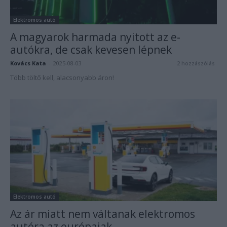
Elektromos autó
A magyarok harmada nyitott az e-
autókra, de csak kevesen lépnek
Kovács Kata
-
2025-08-03
2 hozzászólás
Több töltő kell, alacsonyabb áron!
Elektromos autó
Az ár miatt nem váltanak elektromos
autóra az európaiak