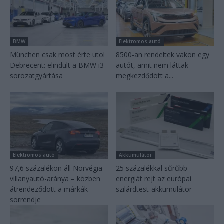
BMW
Elektromos autó
München csak most érte utol
8500-an rendeltek vakon egy
Debrecent: elindult a BMW i3
autót, amit nem láttak —
sorozatgyártása
megkezdődött a...
Elektromos autó
Akkumulátor
97,6 százalékon áll Norvégia
25 százalékkal sűrűbb
villanyautó-aránya – közben
energiát rejt az európai
átrendeződött a márkák
szilárdtest-akkumulátor
sorrendje