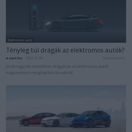
Elektromos autó
Tényleg túl drágák az elektromos autók?
e-cars.hu
-
2022-11-26
0 hozzászólás
Jóval nagyobb mértékben drágulnak az elektromos autók
hagyományos meghajtású társaiknál.