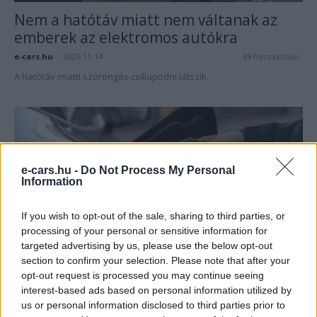
Nem a hatótáv miatt nem váltanak az
emberek az elektromos autókra
e-cars.hu
-
2023-11-14
39 hozzászólás
A hatótáv miatti szorongás csillapodni látszik.
e-cars.hu -
Do Not Process My Personal
Information
If you wish to opt-out of the sale, sharing to third parties, or
processing of your personal or sensitive information for
Elektromos autó
targeted advertising by us, please use the below opt-out
section to confirm your selection. Please note that after your
Közel 50 százalékkal nőtt az elektromos
opt-out request is processed you may continue seeing
autók száma egy év alatt...
interest-based ads based on personal information utilized by
e-cars.hu
-
2023-08-02
0 hozzászólás
us or personal information disclosed to third parties prior to