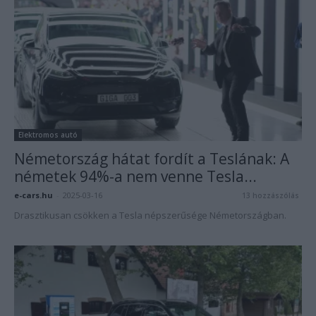
Elektromos autó
Németország hátat fordít a Teslának: A
németek 94%-a nem venne Tesla...
e-cars.hu
-
2025-03-16
13 hozzászólás
Drasztikusan csökken a Tesla népszerűsége Németországban.