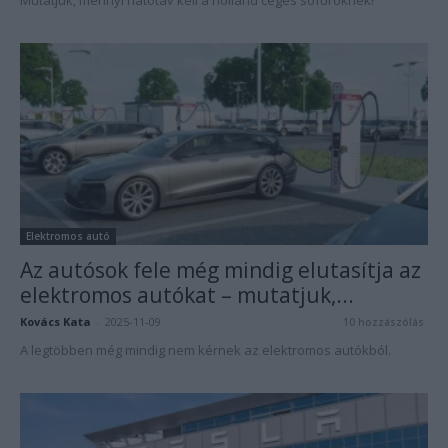
Mutatjuk, mennyi hatótáv kell a holland céges sofőröknek!
Elektromos autó
Az autósok fele még mindig elutasítja az
elektromos autókat – mutatjuk,...
Kovács Kata
-
2025-11-09
10 hozzászólás
A legtöbben még mindig nem kérnek az elektromos autókból.