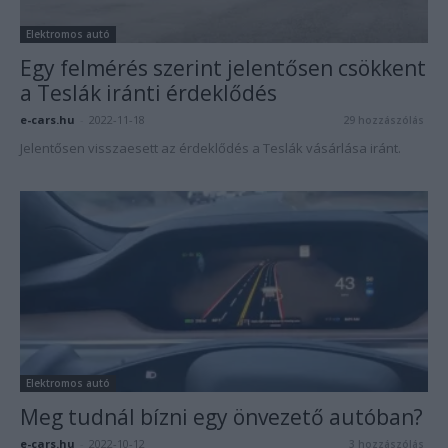
Elektromos autó
Egy felmérés szerint jelentősen csökkent
a Teslák iránti érdeklődés
e-cars.hu
-
2022-11-18
29 hozzászólás
Jelentősen visszaesett az érdeklődés a Teslák vásárlása iránt.
Elektromos autó
Meg tudnál bízni egy önvezető autóban?
e-cars.hu
-
2022-10-12
3 hozzászólás