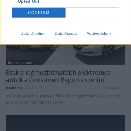
Opted Out
CONFIRM
Data Deletion
Data Access
Adatvédelem
Elektromos autó
Ezek a legmegbízhatóbb elektromos
autók a Consumer Reports szerint
e-cars.hu
-
2022-12-18
4 hozzászólás
A Nissan Leaf és a Tesla Model 3 a legmegbízhatóbb elektromos
autó a Consumer Reports szerint.