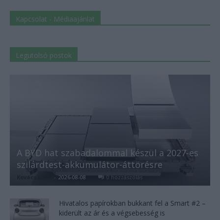
Kapcsolat - Médiaajánlat
Legutolsó postok
A BYD hat szabadalommal készül a 2027-es
szilárdtest-akkumulátor-áttörésre
Kovács Kata
-
2026-08-08
0 hozzászólás
Hivatalos papírokban bukkant fel a Smart #2 –
kiderült az ár és a végsebesség is