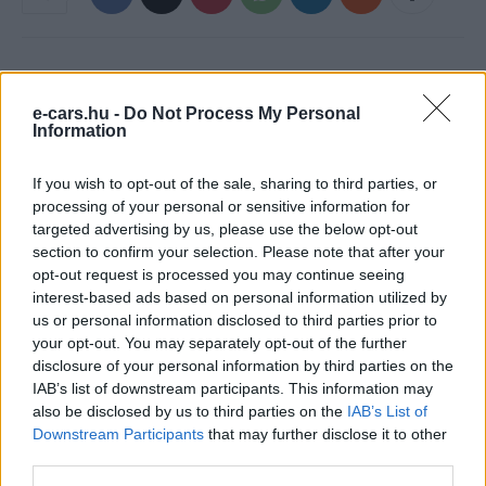
e-cars.hu -
Do Not Process My Personal
Information
If you wish to opt-out of the sale, sharing to third parties, or
processing of your personal or sensitive information for
targeted advertising by us, please use the below opt-out
e-cars.hu
section to confirm your selection. Please note that after your
Elektromosan közlekedsz, vagy a váltáson töprengsz?
opt-out request is processed you may continue seeing
Érdekelnek a legfrissebb hírek az e-autók világából, vagy
interest-based ads based on personal information utilized by
foglalkoztatnak a legújabb fejlesztések az elektromosság és a
us or personal information disclosed to third parties prior to
fenntarthatóság területén? Akkor jó helyen jársz!
your opt-out. You may separately opt-out of the further
disclosure of your personal information by third parties on the
IAB’s list of downstream participants. This information may
also be disclosed by us to third parties on the
IAB’s List of
Downstream Participants
that may further disclose it to other
KAPCSOLÓDÓ CIKKEK
TÖBB A SZERZŐTŐL
third parties.