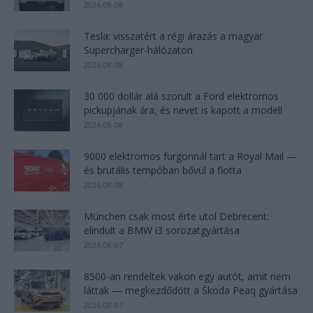
2026-08-08
Tesla: visszatért a régi árazás a magyar
Supercharger-hálózaton
2026-08-08
30 000 dollár alá szorult a Ford elektromos
pickupjának ára, és nevet is kapott a modell
2026-08-08
9000 elektromos furgonnál tart a Royal Mail —
és brutális tempóban bővül a flotta
2026-08-08
München csak most érte utol Debrecent:
elindult a BMW i3 sorozatgyártása
2026-08-07
8500-an rendeltek vakon egy autót, amit nem
láttak — megkezdődött a Škoda Peaq gyártása
2026-08-07