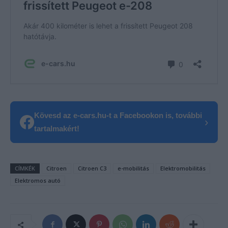
Kövesd az e-cars.hu-t a Facebookon is, további
›
tartalmakért!
CÍMKÉK
Citroen
Citroen C3
e-mobilitás
Elektromobilitás
Elektromos autó