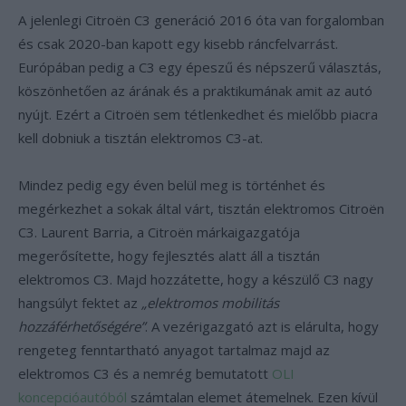
A jelenlegi Citroën C3 generáció 2016 óta van forgalomban
és csak 2020-ban kapott egy kisebb ráncfelvarrást.
Európában pedig a C3 egy épeszű és népszerű választás,
köszönhetően az árának és a praktikumának amit az autó
nyújt. Ezért a Citroën sem tétlenkedhet és mielőbb piacra
kell dobniuk a tisztán elektromos C3-at.
Mindez pedig egy éven belül meg is történhet és
megérkezhet a sokak által várt, tisztán elektromos Citroën
C3. Laurent Barria, a Citroën márkaigazgatója
megerősítette, hogy fejlesztés alatt áll a tisztán
elektromos C3. Majd hozzátette, hogy a készülő C3 nagy
hangsúlyt fektet az
„elektromos mobilitás
hozzáférhetőségére”
. A vezérigazgató azt is elárulta, hogy
rengeteg fenntartható anyagot tartalmaz majd az
elektromos C3 és a nemrég bemutatott
OLI
koncepcióautóból
számtalan elemet átemelnek. Ezen kívül