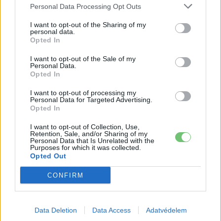
A BYD hat szabadalommal készül a
Personal Data Processing Opt Outs
2027-es szilárdtest-akkumulátor-
I want to opt-out of the Sharing of my
áttörésre
Akkumulátor
personal data.
Opted In
Hivatalos papírokban bukkant fel a
I want to opt-out of the Sale of my
Smart #2 – kiderült az ár és a
Personal Data.
Elektromos
Opted In
végsebesség is
autó
I want to opt-out of processing my
Tesla: visszatért a régi árazás a magyar
Personal Data for Targeted Advertising.
Opted In
Supercharger-hálózaton
Elektromos
autó
I want to opt-out of Collection, Use,
Retention, Sale, and/or Sharing of my
Personal Data that Is Unrelated with the
Purposes for which it was collected.
Opted Out
CONFIRM
Data Deletion
Data Access
Adatvédelem