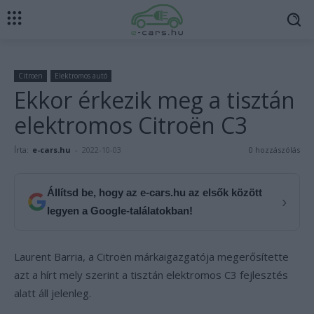
Citroen
Elektromos autó
Ekkor érkezik meg a tisztán
elektromos Citroën C3
Írta:
e-cars.hu
-
2022-10-03
0 hozzászólás
Állítsd be, hogy az e-cars.hu az elsők között
›
legyen a Google-találatokban!
Laurent Barria, a Citroën márkaigazgatója megerősítette
azt a hírt mely szerint a tisztán elektromos C3 fejlesztés
alatt áll jelenleg.