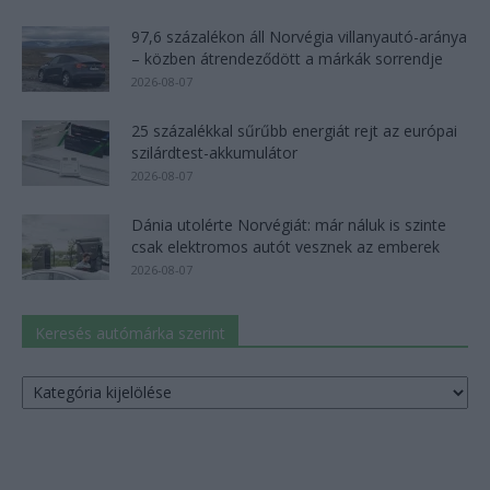
97,6 százalékon áll Norvégia villanyautó-aránya
– közben átrendeződött a márkák sorrendje
2026-08-07
25 százalékkal sűrűbb energiát rejt az európai
szilárdtest-akkumulátor
2026-08-07
Dánia utolérte Norvégiát: már náluk is szinte
csak elektromos autót vesznek az emberek
2026-08-07
Keresés autómárka szerint
Keresés
autómárka
szerint