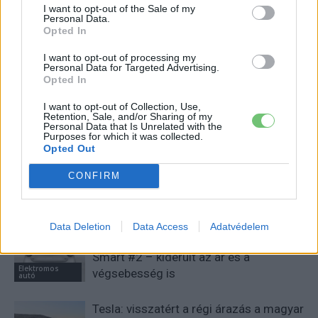
e-cars.hu
I want to opt-out of the Sale of my
Personal Data.
Elektromosan közlekedsz, vagy a váltáson töprengsz?
Opted In
Érdekelnek a legfrissebb hírek az e-autók világából, vagy
foglalkoztatnak a legújabb fejlesztések az elektromosság és a
I want to opt-out of processing my
Personal Data for Targeted Advertising.
fenntarthatóság területén? Akkor jó helyen jársz!
Opted In
I want to opt-out of Collection, Use,
Retention, Sale, and/or Sharing of my
Personal Data that Is Unrelated with the
KAPCSOLÓDÓ CIKKEK
TÖBB A SZERZŐTŐL
Purposes for which it was collected.
Opted Out
A BYD hat szabadalommal készül a
CONFIRM
2027-es szilárdtest-akkumulátor-
áttörésre
Akkumulátor
Data Deletion
Data Access
Adatvédelem
Hivatalos papírokban bukkant fel a
Smart #2 – kiderült az ár és a
Elektromos
végsebesség is
autó
Tesla: visszatért a régi árazás a magyar