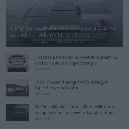
A BYD hat szabadalommal készül a 2027-es
szilárdtest-akkumulátor-áttörésre
Kovács Kata
-
2026-08-08
0 hozzászólás
Hivatalos papírokban bukkant fel a Smart #2 –
kiderült az ár és a végsebesség is
2026-08-08
Tesla: visszatért a régi árazás a magyar
Supercharger-hálózaton
2026-08-08
30 000 dollár alá szorult a Ford elektromos
pickupjának ára, és nevet is kapott a modell
2026-08-08