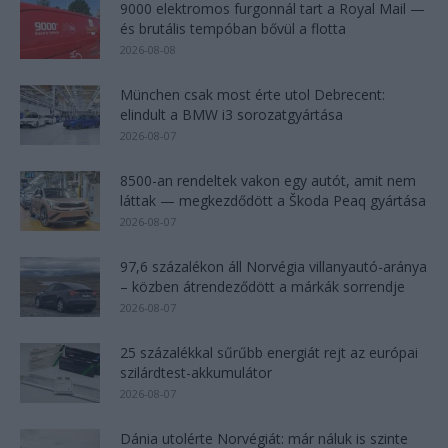
9000 elektromos furgonnál tart a Royal Mail —
és brutális tempóban bővül a flotta
2026-08-08
München csak most érte utol Debrecent:
elindult a BMW i3 sorozatgyártása
2026-08-07
8500-an rendeltek vakon egy autót, amit nem
láttak — megkezdődött a Škoda Peaq gyártása
2026-08-07
97,6 százalékon áll Norvégia villanyautó-aránya
– közben átrendeződött a márkák sorrendje
2026-08-07
25 százalékkal sűrűbb energiát rejt az európai
szilárdtest-akkumulátor
2026-08-07
Dánia utolérte Norvégiát: már náluk is szinte