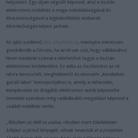
helyzetet. Egy olyan végcélt képvisel, ahol a tisztán
elektromos mobilitás a maga sokoldalúságával és
élvezetességével a legkülönfélébb emberek
életminőségén képes javítani.
Az újító szellemű
AMI jól példázza
, mennyire merészen
gondolkodik a Citroën, ha arról van szó, hogy vállalásához
híven mindenki számára elérhetővé tegye a tisztán
elektromos közlekedést. Ez adta az ösztönzést az oli
névre keresztelt, meghökkentő és innovatív „kerekeken
guruló labor” koncepciójához is, amely a nehezebb,
komplexebb és drágább elektromos autók képviselte
trenddel szemben még radikálisabb megoldást képvisel a
családi mobilitás terén.
„Részben az AMI-ra utalva, részben mert tökéletesen
kifejezi a jármű lényegét, olinak neveztük el a projektet.