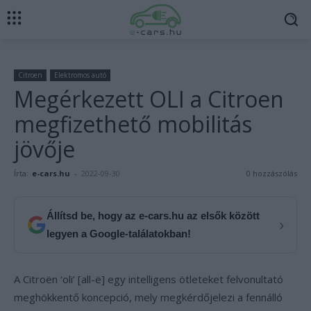
Citroen
Elektromos autó
Megérkezett OLI a Citroen
megfizethető mobilitás
jövője
Írta:
e-cars.hu
-
2022-09-30
0 hozzászólás
Állítsd be, hogy az e-cars.hu az elsők között
›
legyen a Google-találatokban!
A Citroën ‘oli’ [all-ë] egy intelligens ötleteket felvonultató
meghökkentő koncepció, mely megkérdőjelezi a fennálló