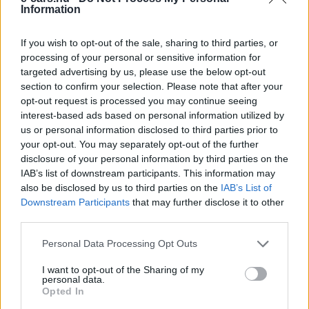
Kövesd az e-cars.hu-t a Facebookon is, további
Information
›
tartalmakért!
If you wish to opt-out of the sale, sharing to third parties, or
processing of your personal or sensitive information for
targeted advertising by us, please use the below opt-out
CÍMKÉK
Citroen
Citroen OLI
e-mobilitás
Elektromobilitás
section to confirm your selection. Please note that after your
Elektromos autó
opt-out request is processed you may continue seeing
interest-based ads based on personal information utilized by
us or personal information disclosed to third parties prior to
your opt-out. You may separately opt-out of the further
disclosure of your personal information by third parties on the
IAB’s list of downstream participants. This information may
also be disclosed by us to third parties on the
IAB’s List of
Downstream Participants
that may further disclose it to other
third parties.
Personal Data Processing Opt Outs
I want to opt-out of the Sharing of my
personal data.
Opted In