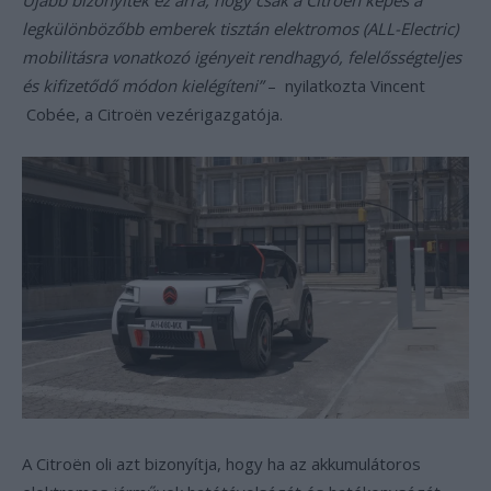
Újabb bizonyíték ez arra, hogy csak a Citroën képes a
legkülönbözőbb emberek tisztán elektromos (ALL-Electric)
mobilitásra vonatkozó igényeit rendhagyó, felelősségteljes
és kifizetődő módon kielégíteni”
– nyilatkozta Vincent
Cobée, a Citroën vezérigazgatója.
A Citroën oli azt bizonyítja, hogy ha az akkumulátoros