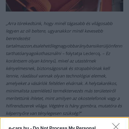
„Arra törekedtünk, hogy minél tágasabb és világosabb
legyen az oli beltere, ugyanakkor minél kevesebb
berendezést
tartalmazzon,ésalehetőlegnagyobbaránybansikerüljönfenn
tarthatóanyagokothasználni –
folytatja Leclercq
. – Ez
korántsem olyan könnyű, mivel az utastérnek
kényelmesnek, biztonságosnak és strapabírónak kell
lennie, ráadásul vannak olyan technológiai elemek,
amelyeket a vásárlók feltétlen elvárnak. A helytakarékos,
minimalista szemléletű terméktervezés más területeiről
merítettünk ihletet, mint amilyen az okostelefonok vagy a
hifirendszerek világa. Végtére is hány gombra, mutatóra és
képernyőre van ténylegesen szükség?”
e-cars.hu -
Do Not Process My Personal