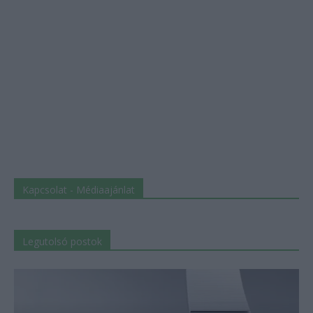
Kapcsolat - Médiaajánlat
Legutolsó postok