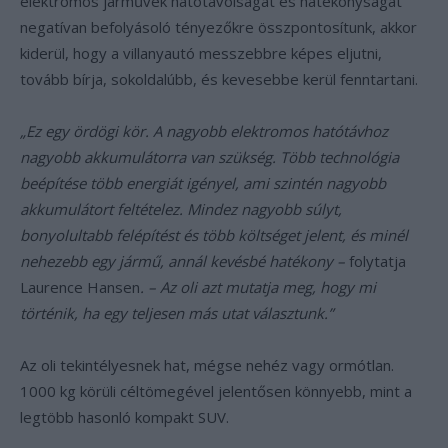
elektromos járművek hatótávolságát és hatékonyságát
negatívan befolyásoló tényezőkre összpontosítunk, akkor
kiderül, hogy a villanyautó messzebbre képes eljutni,
tovább bírja, sokoldalúbb, és kevesebbe kerül fenntartani.
„Ez egy ördögi kör. A nagyobb elektromos hatótávhoz
nagyobb akkumulátorra van szükség. Több technológia
beépítése több energiát igényel, ami szintén nagyobb
akkumulátort feltételez. Mindez nagyobb súlyt,
bonyolultabb felépítést és több költséget jelent, és minél
nehezebb egy jármű, annál kevésbé hatékony –
folytatja
Laurence Hansen
. – Az oli azt mutatja meg, hogy mi
történik, ha egy teljesen más utat választunk.”
Az oli tekintélyesnek hat, mégse nehéz vagy ormótlan.
1000 kg körüli céltömegével jelentősen könnyebb, mint a
legtöbb hasonló kompakt SUV.