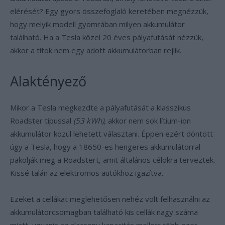
elérését? Egy gyors összefoglaló keretében megnézzük,
hogy melyik modell gyomrában milyen akkumulátor
található. Ha a Tesla közel 20 éves pályafutását nézzük,
akkor a titok nem egy adott akkumulátorban rejlik.
Alaktényező
Mikor a Tesla megkezdte a pályafutását a klasszikus
Roadster típussal
(53 kWh)
, akkor nem sok lítium-ion
akkumulátor közül lehetett választani. Éppen ezért döntött
úgy a Tesla, hogy a 18650-es hengeres akkumulátorral
pakolják meg a Roadstert, amit általános célokra terveztek.
Kissé talán az elektromos autókhoz igazítva.
Ezeket a cellákat meglehetősen nehéz volt felhasználni az
akkumulátorcsomagban található kis cellák nagy száma