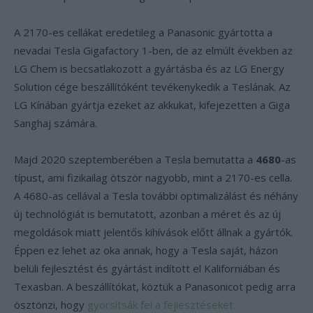
A 2170-es cellákat eredetileg a Panasonic gyártotta a
nevadai Tesla Gigafactory 1-ben, de az elmúlt években az
LG Chem is becsatlakozott a gyártásba és az LG Energy
Solution cége beszállítóként tevékenykedik a Teslának. Az
LG Kínában gyártja ezeket az akkukat, kifejezetten a Giga
Sanghaj számára.
Majd 2020 szeptemberében a Tesla bemutatta a
4680
-as
típust, ami fizikailag ötször nagyobb, mint a 2170-es cella.
A 4680-as cellával a Tesla további optimalizálást és néhány
új technológiát is bemutatott, azonban a méret és az új
megoldások miatt jelentős kihívások előtt állnak a gyártók.
Éppen ez lehet az oka annak, hogy a Tesla saját, házon
belüli fejlesztést és gyártást indított el Kaliforniában és
Texasban. A beszállítókat, köztük a Panasonicot pedig arra
ösztönzi, hogy
gyorsítsák fel a fejlesztéseket.