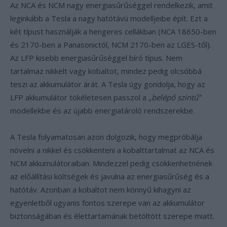
Az NCA és NCM nagy energiasűrűséggel rendelkezik, amit
leginkább a Tesla a nagy hatótávú modelljeibe épít. Ezt a
két típust használják a hengeres cellákban (NCA 18650-ben
és 2170-ben a Panasonictól, NCM 2170-ben az LGES-től).
Az LFP kisebb energiasűrűséggel bíró típus. Nem
tartalmaz nikkelt vagy kobaltot, mindez pedig olcsóbbá
teszi az akkumulátor árát. A Tesla úgy gondolja, hogy az
LFP akkumulátor tökéletesen passzol a
„belépő szintű”
modellekbe és az újabb energiatároló rendszerekbe.
A Tesla folyamatosan azon dolgozik, hogy megpróbálja
növelni a nikkel és csökkenteni a kobalttartalmat az NCA és
NCM akkumulátoraiban. Mindezzel pedig csökkenhetnének
az előállítási költségek és javulna az energiasűrűség és a
hatótáv. Azonban a kobaltot nem könnyű kihagyni az
egyenletből ugyanis fontos szerepe van az akkumulátor
biztonságában és élettartamának betöltött szerepe miatt.