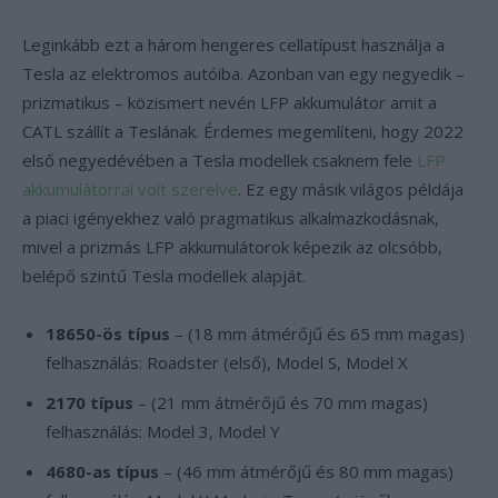
Leginkább ezt a három hengeres cellatípust használja a
Tesla az elektromos autóiba. Azonban van egy negyedik –
prizmatikus – közismert nevén LFP akkumulátor amit a
CATL szállít a Teslának. Érdemes megemlíteni, hogy 2022
első negyedévében a Tesla modellek csaknem fele
LFP
akkumulátorral volt szerelve
. Ez egy másik világos példája
a piaci igényekhez való pragmatikus alkalmazkodásnak,
mivel a prizmás LFP akkumulátorok képezik az olcsóbb,
belépő szintű Tesla modellek alapját.
18650-ös típus
– (18 mm átmérőjű és 65 mm magas)
felhasználás: Roadster (első), Model S, Model X
2170 típus
– (21 mm átmérőjű és 70 mm magas)
felhasználás: Model 3, Model Y
4680-as típus
– (46 mm átmérőjű és 80 mm magas)