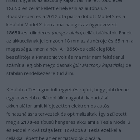
miatt, ugyanis az alacsony kapacitás mellett több ezer
18650-es cellát kellett elhelyezni az autóban. A
Roadsterben és a 2012 óta piacra dobott Model S és a
későbbi Model X-ben a mai napig is az úgynevezett
18650
-es, cilinderes
(henger alakú)
cellák találhatók. Ennek
az akkucellának jellemzően 18 mm az átmérője és 65 mm a
magassága, innen a név. A 18650-es cellák legfőbb
beszállítója a Panasonic volt és ma már nem feltétlenül
számít a legjobb megoldásnak
(pl.: alacsony kapacitás)
, de
stabilan rendelkezésre tud állni.
Később a Tesla gondolt egyet és rájött, hogy jobb lenne
egy kevesebb cellákból álló nagyobb kapacitású
akkumulátor amit kifejezetten elektromos autós
felhasználásra terveztek és optimalizáltak. Így született
meg a
2170
-es típusú hengeres akku ami a Tesla Model 3
és Model Y kiváltsága lett. Továbbá a Tesla ezekkel a
cellákkal lépett be az energiatárolók piacára.