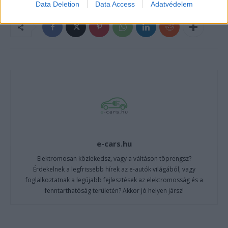
Data Deletion
Data Access
Adatvédelem
e-cars.hu
Elektromosan közlekedsz, vagy a váltáson töprengsz?
Érdekelnek a legfrissebb hírek az e-autók világából, vagy
foglalkoztatnak a legújabb fejlesztések az elektromosság és a
fenntarthatóság területén? Akkor jó helyen jársz!