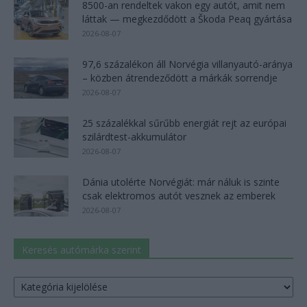
8500-an rendeltek vakon egy autót, amit nem
láttak — megkezdődött a Škoda Peaq gyártása
2026-08-07
97,6 százalékon áll Norvégia villanyautó-aránya
– közben átrendeződött a márkák sorrendje
2026-08-07
25 százalékkal sűrűbb energiát rejt az európai
szilárdtest-akkumulátor
2026-08-07
Dánia utolérte Norvégiát: már náluk is szinte
csak elektromos autót vesznek az emberek
2026-08-07
Keresés autómárka szerint
Keresés
autómárka
szerint