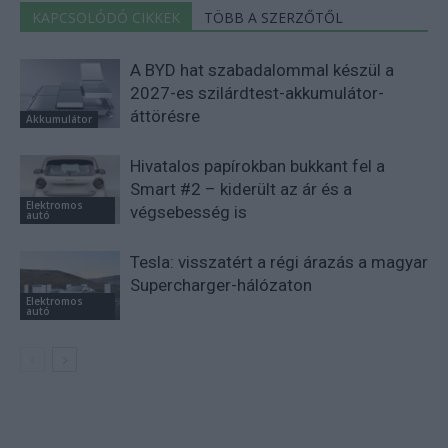
KAPCSOLÓDÓ CIKKEK
TÖBB A SZERZŐTŐL
A BYD hat szabadalommal készül a
2027-es szilárdtest-akkumulátor-
áttörésre
Akkumulátor
Hivatalos papírokban bukkant fel a
Smart #2 – kiderült az ár és a
Elektromos
végsebesség is
autó
Tesla: visszatért a régi árazás a magyar
Supercharger-hálózaton
Elektromos
autó