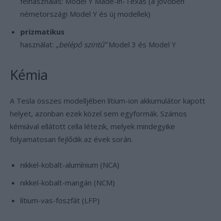
felhasználás: Model Y Made-in-Texas (a jövőben
németországi Model Y és új modellek)
prizmatikus
használat:
„belépő szintű”
Model 3 és Model Y
Kémia
A Tesla összes modelljében lítium-ion akkumulátor kapott
helyet, azonban ezek közel sem egyformák. Számos
kémiával ellátott cella létezik, melyek mindegyike
folyamatosan fejlődik az évek során.
nikkel-kobalt-alumínium (NCA)
nikkel-kobalt-mangán (NCM)
lítium-vas-foszfát (LFP)