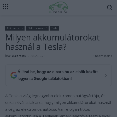
Akkumulátor
Elektromos autó
Tesla
Milyen akkumulátorokat
használ a Tesla?
Írta:
e-cars.hu
-
2022-05-25
5 hozzászólás
Állítsd be, hogy az e-cars.hu az elsők között
›
legyen a Google-találatokban!
A Tesla a világ legnagyobb elektromos autógyártója, és
sokan kíváncsiak arra, hogy milyen akkumulátorokat használ
a cég az elektromos autóiba. Van-e olyan titkos
akkumulátortípusa a Teslának, amely lehetővé teszi a siker