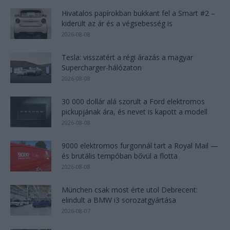
Hivatalos papírokban bukkant fel a Smart #2 –
kiderült az ár és a végsebesség is
2026-08-08
Tesla: visszatért a régi árazás a magyar
Supercharger-hálózaton
2026-08-08
30 000 dollár alá szorult a Ford elektromos
pickupjának ára, és nevet is kapott a modell
2026-08-08
9000 elektromos furgonnál tart a Royal Mail —
és brutális tempóban bővül a flotta
2026-08-08
München csak most érte utol Debrecent:
elindult a BMW i3 sorozatgyártása
2026-08-07