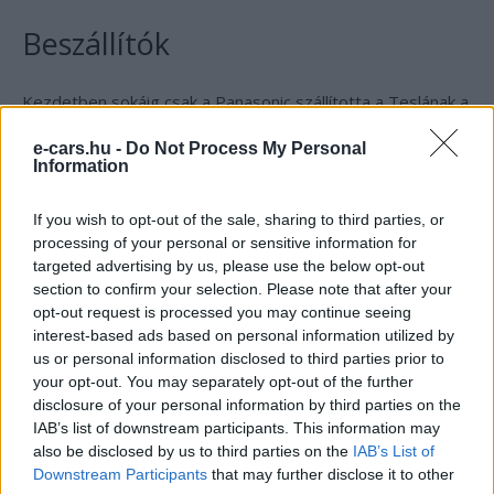
Beszállítók
Kezdetben sokáig csak a Panasonic szállította a Teslának a
18650 és 2170-es cellákat NCA kémiával, később azonban
e-cars.hu -
Do Not Process My Personal
csatlakozott az LG Energy Solution a 2170-es NCM
Information
cellákkal és a CATL a prizmatikus LFP kémiával. Majd jött a
Tesla a saját 4680-as cellával amik most a Giga Texasban
If you wish to opt-out of the sale, sharing to third parties, or
épülnek be a legújabb Model Y-on gyomrába amit
processing of your personal or sensitive information for
nem is
targeted advertising by us, please use the below opt-out
olyan egyszerű cserélni
.
section to confirm your selection. Please note that after your
opt-out request is processed you may continue seeing
Panasonic:
interest-based ads based on personal information utilized by
Japán: 18650-ös típusú NCA (fő felhasználás: Model
us or personal information disclosed to third parties prior to
your opt-out. You may separately opt-out of the further
S/Model X)
disclosure of your personal information by third parties on the
USA (Gigafactory 1 Nevada: 2170-type NCA (fő
IAB’s list of downstream participants. This information may
felhasználás: Model 3/Model Y, Kalifornia)
also be disclosed by us to third parties on the
IAB’s List of
Downstream Participants
that may further disclose it to other
LG Chem LG Energy Solution: