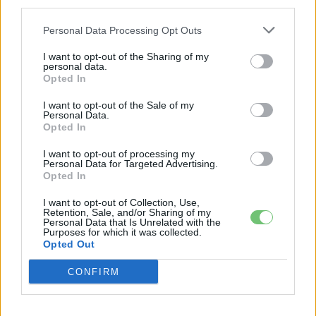
third parties.
Kína: 2170 típusú NCM (fő felhasználás: MIC Model
3/Model Y és MIG Model Y)
Personal Data Processing Opt Outs
CATL:
I want to opt-out of the Sharing of my
personal data.
Kína: prizmás LFP (fő felhasználás:
„belépő szintű”
Opted In
Model 3/Model Y globálisan)
I want to opt-out of the Sale of my
Personal Data.
Tesla:
Opted In
California/Texas: 4680 típusú, nem nyilvános kémia (fő
felhasználási terület: Made-in-Texas Model Y)
I want to opt-out of processing my
Personal Data for Targeted Advertising.
Opted In
Kövesd az e-cars.hu-t a Facebookon is, további
I want to opt-out of Collection, Use,
›
Retention, Sale, and/or Sharing of my
tartalmakért!
Personal Data that Is Unrelated with the
Purposes for which it was collected.
Opted Out
CONFIRM
CÍMKÉK
18650
2170
4680
akkumulátor
e-mobilitás
Elektromobilitás
Elektromos autó
LFP kémia
Tesla