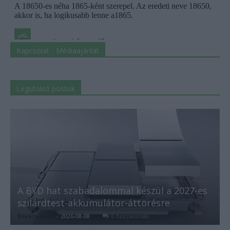
Kapcsolat - Médiaajánlat
Legutolsó postok
A BYD hat szabadalommal készül a 2027-es
szilárdtest-akkumulátor-áttörésre
Kovács Kata
-
2026-08-08
0 hozzászólás