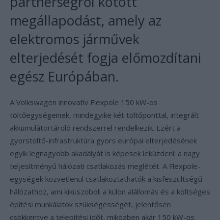
partnerségről kötött
megállapodást, amely az
elektromos járművek
elterjedését fogja előmozdítani
egész Európában.
A Volkswagen innovatív Flexpole 150 kW-os
töltőegységeinek, mindegyike két töltőponttal, integrált
akkumulátortároló rendszerrel rendelkezik. Ezért a
gyorstöltő-infrastruktúra gyors európai elterjedésének
egyik legnagyobb akadályát is képesek leküzdeni: a nagy
teljesítményű hálózati csatlakozás meglétét. A Flexpole-
egységek közvetlenül csatlakoztathatók a kisfeszültségű
hálózathoz, ami kiküszöböli a külön alállomás és a költséges
építési munkálatok szükségességét, jelentősen
csökkentve a telepítési időt, miközben akár 150 kW-os