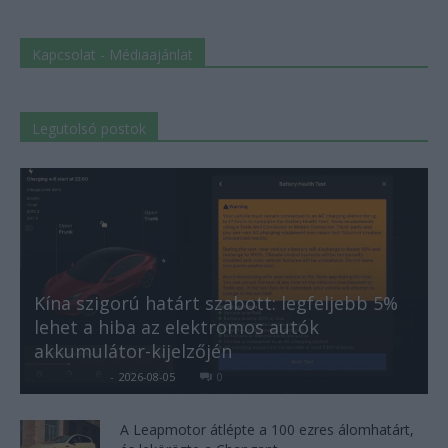
Kapcsolat - Médiaajánlat
Legutolsó postok
Kína szigorú határt szabott: legfeljebb 5%
lehet a hiba az elektromos autók
akkumulátor-kijelzőjén
Kovács Kata
-
2026-08-05
0
A Leapmotor átlépte a 100 ezres álomhatárt,