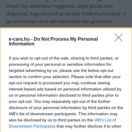
Power Day alkalmával megígértük, teljes gőzzel azon
dolgozunk, hogy bővítsük az európai töltőinfrastruktúrát. A
bp-vel közösen rövid időn belül több ezer gyorstöltő
állomást fogunk telepíteni. A töltőhálózat gyors bővítése
most kulcsfontosságú. Ennek megvalósításához úttörő,
e-cars.hu -
Do Not Process My Personal
rugalmas gyorstöltőink tökéletes megoldást kínálnak, mivel
Information
a telepítéshez szükséges idő és költség minimális.”
If you wish to opt-out of the sale, sharing to third parties, or
processing of your personal or sensitive information for
targeted advertising by us, please use the below opt-out
Kövesd az e-cars.hu-t a Facebookon is, további
›
section to confirm your selection. Please note that after your
tartalmakért!
opt-out request is processed you may continue seeing
interest-based ads based on personal information utilized by
us or personal information disclosed to third parties prior to
your opt-out. You may separately opt-out of the further
CÍMKÉK
BP
e-mobilitás
Elektromobilitás
Elektromos autó
disclosure of your personal information by third parties on the
Volkswagen
IAB’s list of downstream participants. This information may
also be disclosed by us to third parties on the
IAB’s List of
Downstream Participants
that may further disclose it to other