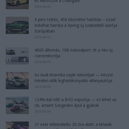
és lekörözte a Changant
2026-08-05
9 perc töltés, 450 kilométer hatótáv – ezzel
indulhat harcba a Xpeng új szabadidő-autója
Európában
2026-08-05
4000 állomás, 108 másodperc: itt a Nio új
csererekordja
2026-08-05
Az Audi letarolta saját rekordjait — készül
minden idők leghatékonyabb villanyautója
2026-08-04
124%-kal nőtt a BYD exportja — ez lehet az
ok, amiért Szegeden épül a gyáruk
2026-08-04
21 ezer előrendelés 20 óra alatt: a kínaiak