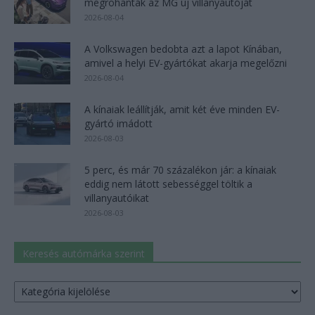
megrohanták az MG új villanyautóját
2026-08-04
A Volkswagen bedobta azt a lapot Kínában,
amivel a helyi EV-gyártókat akarja megelőzni
2026-08-04
A kínaiak leállítják, amit két éve minden EV-
gyártó imádott
2026-08-03
5 perc, és már 70 százalékon jár: a kínaiak
eddig nem látott sebességgel töltik a
villanyautóikat
2026-08-03
Keresés autómárka szerint
Keresés
autómárka
szerint