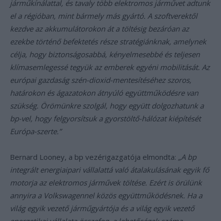
járműkínálattal, és tavaly több elektromos járművet adtunk
el a régióban, mint bármely más gyártó. A szoftverektől
kezdve az akkumulátorokon át a töltésig bezáróan az
ezekbe történő befektetés része stratégiánknak, amelynek
célja, hogy biztonságosabbá, kényelmesebbé és teljesen
klímasemlegessé tegyük az emberek egyéni mobilitását. Az
európai gazdaság szén-dioxid-mentesítéséhez szoros,
határokon és ágazatokon átnyúló együttműködésre van
szükség. Örömünkre szolgál, hogy együtt dolgozhatunk a
bp-vel, hogy felgyorsítsuk a gyorstöltő-hálózat kiépítését
Európa-szerte.”
Bernard Looney, a bp vezérigazgatója elmondta:
„A bp
integrált energiaipari vállalattá való átalakulásának egyik fő
motorja az elektromos járművek töltése. Ezért is örülünk
annyira a Volkswagennel közös együttműködésnek. Ha a
világ egyik vezető járműgyártója és a világ egyik vezető