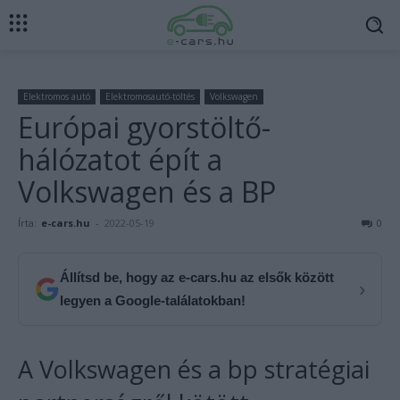
Elektromos autó
Elektromosautó-töltés
Volkswagen
Európai gyorstöltő-
hálózatot épít a
Volkswagen és a BP
Írta:
e-cars.hu
-
2022-05-19
0
Állítsd be, hogy az e-cars.hu az elsők között
›
legyen a Google-találatokban!
A Volkswagen és a bp stratégiai