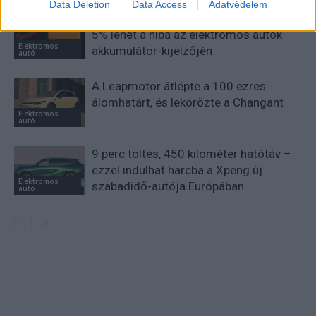
Data Deletion
Data Access
Adatvédelem
Kína szigorú határt szabott: legfeljebb
5% lehet a hiba az elektromos autók
Elektromos
akkumulátor-kijelzőjén
autó
A Leapmotor átlépte a 100 ezres
álomhatárt, és lekörözte a Changant
Elektromos
autó
9 perc töltés, 450 kilométer hatótáv –
ezzel indulhat harcba a Xpeng új
Elektromos
szabadidő-autója Európában
autó