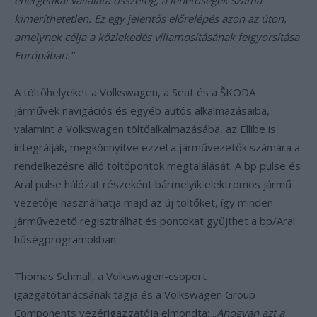
energetikai vállalata összefog, a lehetőségek száma
kimeríthetetlen. Ez egy jelentős előrelépés azon az úton,
amelynek célja a közlekedés villamosításának felgyorsítása
Európában.”
A töltőhelyeket a Volkswagen, a Seat és a ŠKODA
járművek navigációs és egyéb autós alkalmazásaiba,
valamint a Volkswagen töltőalkalmazásába, az Ellibe is
integrálják, megkönnyítve ezzel a járművezetők számára a
rendelkezésre álló töltőpontok megtalálását. A bp pulse és
Aral pulse hálózat részeként bármelyik elektromos jármű
vezetője használhatja majd az új töltőket, így minden
járművezető regisztrálhat és pontokat gyűjthet a bp/Aral
hűségprogramokban.
Thomas Schmall, a Volkswagen-csoport
igazgatótanácsának tagja és a Volkswagen Group
Components vezérigazgatója elmondta:
„Ahogyan azt a