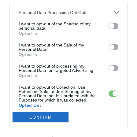
third parties.
Personal Data Processing Opt Outs
I want to opt-out of the Sharing of my
personal data.
Opted In
I want to opt-out of the Sale of my
Personal Data.
Opted In
I want to opt-out of processing my
Personal Data for Targeted Advertising.
e-cars.hu
Opted In
Elektromosan közlekedsz, vagy a váltáson töprengsz?
I want to opt-out of Collection, Use,
Érdekelnek a legfrissebb hírek az e-autók világából, vagy
Retention, Sale, and/or Sharing of my
foglalkoztatnak a legújabb fejlesztések az elektromosság és a
Personal Data that Is Unrelated with the
Purposes for which it was collected.
fenntarthatóság területén? Akkor jó helyen jársz!
Opted Out
CONFIRM
KAPCSOLÓDÓ CIKKEK
TÖBB A SZERZŐTŐL