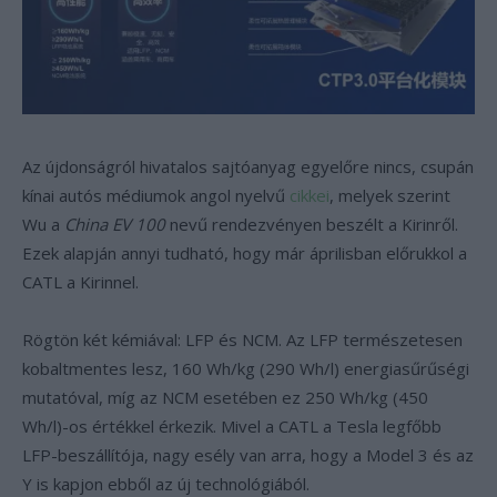
Az újdonságról hivatalos sajtóanyag egyelőre nincs, csupán
kínai autós médiumok angol nyelvű
cikkei
, melyek szerint
Wu a
China EV 100
nevű rendezvényen beszélt a Kirinről.
Ezek alapján annyi tudható, hogy már áprilisban előrukkol a
CATL a Kirinnel.
Rögtön két kémiával: LFP és NCM. Az LFP természetesen
kobaltmentes lesz, 160 Wh/kg (290 Wh/l) energiasűrűségi
mutatóval, míg az NCM esetében ez 250 Wh/kg (450
Wh/l)-os értékkel érkezik. Mivel a CATL a Tesla legfőbb
LFP-beszállítója, nagy esély van arra, hogy a Model 3 és az
Y is kapjon ebből az új technológiából.