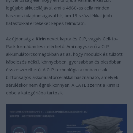
nyilvánosság elé, hogy elmondja, a vállalat elkészült
legújabb akkucellájával, ami a 4680-as cella minden
hasznos tulajdonságával bír, ám 13 százalékkal jobb
hatásfokkal értékeket képes felmutatni.
Az újdonság a
Kirin
nevet kapta és CtP, vagyis Cell-to-
Pack formában lesz elérhető. Ami nagyszerű a CtP
akkumulátorcsomagokban az az, hogy modulok és túlzott
kábelezés nélkül, könnyebben, gyorsabban és olcsóbban
összeszerelhető. A CtP technológia azonban csak
biztonságos akkumulátorcellákkal használható, amelyek
sérüléskor nem égnek könnyen. A CATL szerint a Kirin is
ebbe a kategóriába tartozik.