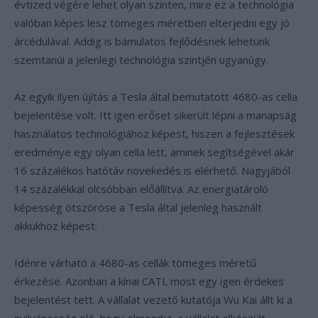
évtized végére lehet olyan szinten, mire ez a technológia
valóban képes lesz tömeges méretben elterjedni egy jó
árcédulával. Addig is bámulatos fejlődésnek lehetünk
szemtanúi a jelenlegi technológia szintjén ugyanúgy.
Az egyik ilyen újítás a Tesla által bemutatott 4680-as cella
bejelentése volt. Itt igen erőset sikerült lépni a manapság
használatos technológiához képest, hiszen a fejlesztések
eredménye egy olyan cella lett, aminek segítségével akár
16 százalékos hatótáv növekedés is elérhető. Nagyjából
14 százalékkal olcsóbban előállítva. Az energiatároló
képesség ötszöröse a Tesla által jelenleg használt
akkukhoz képest.
Idénre várható a 4680-as cellák tömeges méretű
érkezése. Azonban a kínai CATL most egy igen érdekes
bejelentést tett. A vállalat vezető kutatója Wu Kai állt ki a