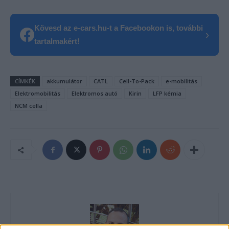
Kövesd az e-cars.hu-t a Facebookon is, további
›
tartalmakért!
CÍMKÉK
akkumulátor
CATL
Cell-To-Pack
e-mobilitás
Elektromobilitás
Elektromos autó
Kirin
LFP kémia
NCM cella