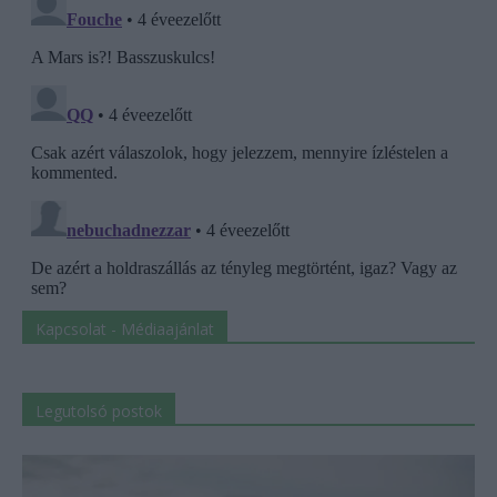
Kapcsolat - Médiaajánlat
Legutolsó postok