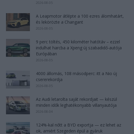
2026-08-05
A Leapmotor átlépte a 100 ezres álomhatárt,
és lekörözte a Changant
2026-08-05
9 perc töltés, 450 kilométer hatótáv – ezzel
indulhat harcba a Xpeng új szabadidő-autója
Európában
2026-08-05
4000 állomás, 108 másodperc: itt a Nio új
csererekordja
2026-08-05
Az Audi letarolta saját rekordjait — készül
minden idők leghatékonyabb villanyautója
2026-08-04
124%-kal nőtt a BYD exportja — ez lehet az
ok, amiért Szegeden épül a gyáruk