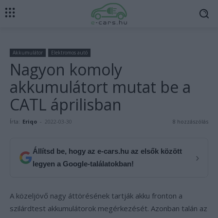
Akkumulátor
Elektromos autó
Nagyon komoly
akkumulátort mutat be a
CATL áprilisban
Írta:
Eriqo
-
2022-03-30
8 hozzászólás
Állítsd be, hogy az e-cars.hu az elsők között
›
legyen a Google-találatokban!
A közeljövő nagy áttörésének tartják akku fronton a
szilárdtest akkumulátorok megérkezését. Azonban talán az