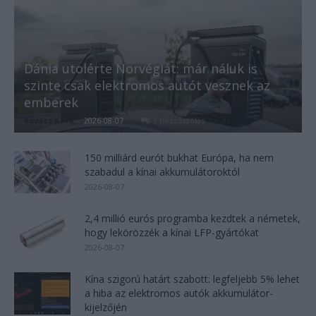
Dánia utolérte Norvégiát: már náluk is
szinte csak elektromos autót vesznek az
emberek
Kovács Kata
-
2026-08-07
1 hozzászólás
150 milliárd eurót bukhat Európa, ha nem
szabadul a kínai akkumulátoroktól
2026-08-07
2,4 millió eurós programba kezdtek a németek,
hogy lekörözzék a kínai LFP-gyártókat
2026-08-07
Kína szigorú határt szabott: legfeljebb 5% lehet
a hiba az elektromos autók akkumulátor-
kijelzőjén