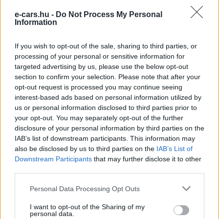
e-cars.hu -
Do Not Process My Personal
Information
Eriqo
If you wish to opt-out of the sale, sharing to third parties, or
Főállásban Informatikus kocka, de lelkében elkötelezett gamer,
processing of your personal or sensitive information for
kütyü és immár e-autó rajongó!
targeted advertising by us, please use the below opt-out
section to confirm your selection. Please note that after your
opt-out request is processed you may continue seeing
interest-based ads based on personal information utilized by
KAPCSOLÓDÓ CIKKEK
TÖBB A SZERZŐTŐL
us or personal information disclosed to third parties prior to
your opt-out. You may separately opt-out of the further
disclosure of your personal information by third parties on the
Dánia utolérte Norvégiát: már náluk is
IAB’s list of downstream participants. This information may
szinte csak elektromos autót vesznek
also be disclosed by us to third parties on the
IAB’s List of
Elektromos
az emberek
autó
Downstream Participants
that may further disclose it to other
third parties.
150 milliárd eurót bukhat Európa, ha
nem szabadul a kínai akkumulátoroktól
Personal Data Processing Opt Outs
Akkumulátor
I want to opt-out of the Sharing of my
personal data.