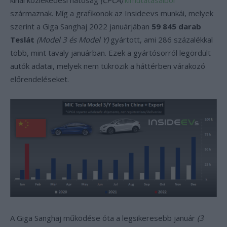
kínai közlekedési hatóság
(CPCA)
kimutatásaiból
származnak. Míg a grafikonok az Insideevs munkái, melyek
szerint a Giga Sanghaj 2022 januárjában
59 845 darab
Teslát
(Model 3 és Model Y)
gyártott, ami 286 százalékkal
több, mint tavaly januárban. Ezek a gyártósorról legördült
autók adatai, melyek nem tükrözik a háttérben várakozó
előrendeléseket.
A Giga Sanghaj működése óta a legsikeresebb január
(3