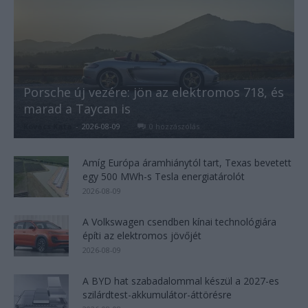
Porsche új vezére: jön az elektromos 718, és
marad a Taycan is
Kovács Kata
-
2026-08-09
0 hozzászólás
Amíg Európa áramhiánytól tart, Texas bevetett
egy 500 MWh-s Tesla energiatárolót
2026-08-09
A Volkswagen csendben kínai technológiára
építi az elektromos jövőjét
2026-08-09
A BYD hat szabadalommal készül a 2027-es
szilárdtest-akkumulátor-áttörésre