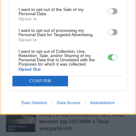
I want to opt-out of the Sale of my
Personal Data.
Opted In
Eriqo
I want to opt-out of processing my
Personal Data for Targeted Advertising.
Főállásban Informatikus kocka, de lelkében elkötelezett gamer,
Opted In
kütyü és immár e-autó rajongó!
I want to opt-out of Collection, Use,
Retention, Sale, and/or Sharing of my
Personal Data that Is Unrelated with the
Purposes for which it was collected.
KAPCSOLÓDÓ CIKKEK
TÖBB A SZERZŐTŐL
Opted Out
CONFIRM
Porsche új vezére: jön az elektromos
718, és marad a Taycan is
Elektromos
autó
Data Deletion
Data Access
Adatvédelem
Amíg Európa áramhiánytól tart, Texas
bevetett egy 500 MWh-s Tesla
Elektromos
energiatárolót
autó