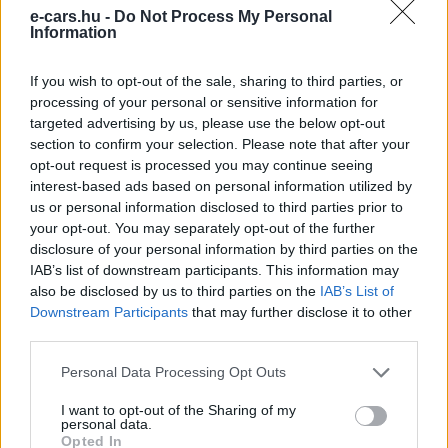
e-cars.hu -
Do Not Process My Personal
Information
Kövesd az e-cars.hu-t a Facebookon is, további
›
If you wish to opt-out of the sale, sharing to third parties, or
tartalmakért!
processing of your personal or sensitive information for
targeted advertising by us, please use the below opt-out
section to confirm your selection. Please note that after your
opt-out request is processed you may continue seeing
CÍMKÉK
e-mobilitás
Elektromobilitás
Elektromos autó
interest-based ads based on personal information utilized by
Giga Sanghaj
Gyártási rekord
Tesla
Tesla Model 3
us or personal information disclosed to third parties prior to
Tesla Model Y
your opt-out. You may separately opt-out of the further
disclosure of your personal information by third parties on the
IAB’s list of downstream participants. This information may
also be disclosed by us to third parties on the
IAB’s List of
Downstream Participants
that may further disclose it to other
third parties.
Personal Data Processing Opt Outs
I want to opt-out of the Sharing of my
personal data.
Opted In