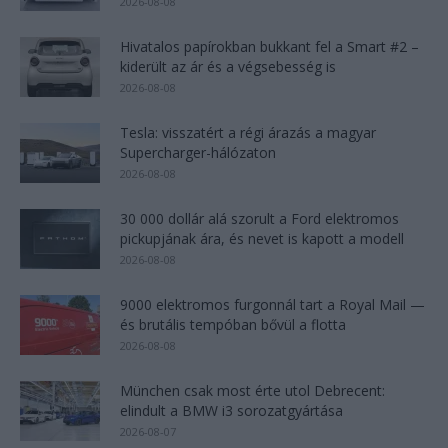
2026-08-08
Hivatalos papírokban bukkant fel a Smart #2 –
kiderült az ár és a végsebesség is
2026-08-08
Tesla: visszatért a régi árazás a magyar
Supercharger-hálózaton
2026-08-08
30 000 dollár alá szorult a Ford elektromos
pickupjának ára, és nevet is kapott a modell
2026-08-08
9000 elektromos furgonnál tart a Royal Mail —
és brutális tempóban bővül a flotta
2026-08-08
München csak most érte utol Debrecent:
elindult a BMW i3 sorozatgyártása
2026-08-07