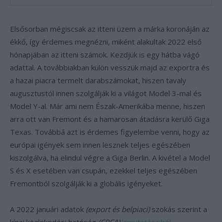
Elsősorban mégiscsak az itteni üzem a márka koronáján az
ékkő, így érdemes megnézni, miként alakultak 2022 első
hónapjában az itteni számok. Kezdjük is egy hátba vágó
adattal. A továbbiakban külön vesszük majd az exportra és
a hazai piacra termelt darabszámokat, hiszen tavaly
augusztustól innen szolgálják ki a világot Model 3-mal és
Model Y-al. Már ami nem Észak-Amerikába menne, hiszen
arra ott van Fremont és a hamarosan átadásra kerülő Giga
Texas. Továbbá azt is érdemes figyelembe venni, hogy az
európai igények sem innen lesznek teljes egészében
kiszolgálva, ha elindul végre a Giga Berlin. A kivétel a Model
S és X esetében van csupán, ezekkel teljes egészében
Fremontból szolgálják ki a globális igényeket.
A 2022 januári adatok
(export és belpiaci)
szokás szerint a