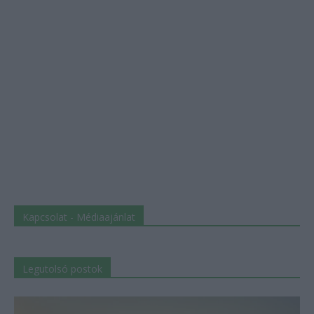
Kapcsolat - Médiaajánlat
Legutolsó postok