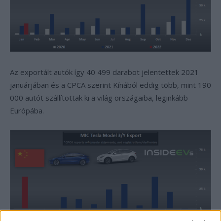
Az exportált autók így 40 499 darabot jelentettek 2021
januárjában és a CPCA szerint Kínából eddig több, mint 190
000 autót szállítottak ki a világ országaiba, leginkább
Európába.