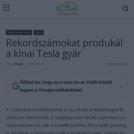
Elektromos autó
Tesla
Rekordszámokat produkál
a kínai Tesla gyár
Írta:
Eriqo
-
2022-02-16
0 hozzászólás
Állítsd be, hogy az e-cars.hu az elsők között
›
legyen a Google-találatokban!
A Tesla kínai eredményeiről és az ottani érdekeltségeiről
többször beszéltünk. A sanghaji üzem kiváló számokat hoz
folyamatosan és már a sokadik bővítési fázis zajlik jelenleg
is. Azonban a Tesla nem csak a munkaerő miatt szereti az