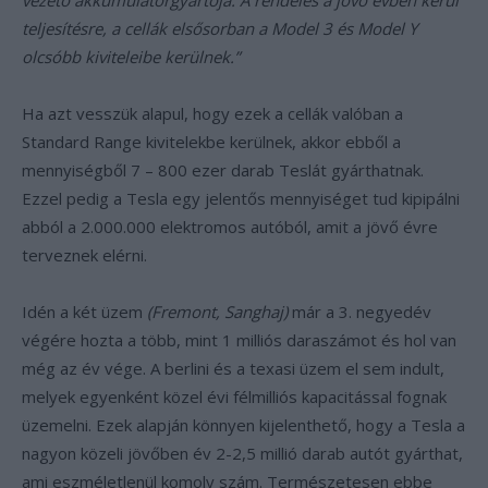
vezető akkumulátorgyártója. A rendelés a jövő évben kerül
teljesítésre, a cellák elsősorban a Model 3 és Model Y
olcsóbb kiviteleibe kerülnek.”
Ha azt vesszük alapul, hogy ezek a cellák valóban a
Standard Range kivitelekbe kerülnek, akkor ebből a
mennyiségből 7 – 800 ezer darab Teslát gyárthatnak.
Ezzel pedig a Tesla egy jelentős mennyiséget tud kipipálni
abból a 2.000.000 elektromos autóból, amit a jövő évre
terveznek elérni.
Idén a két üzem
(Fremont, Sanghaj)
már a 3. negyedév
végére hozta a több, mint 1 milliós daraszámot és hol van
még az év vége. A berlini és a texasi üzem el sem indult,
melyek egyenként közel évi félmilliós kapacitással fognak
üzemelni. Ezek alapján könnyen kijelenthető, hogy a Tesla a
nagyon közeli jövőben év 2-2,5 millió darab autót gyárthat,
ami eszméletlenül komoly szám. Természetesen ebbe