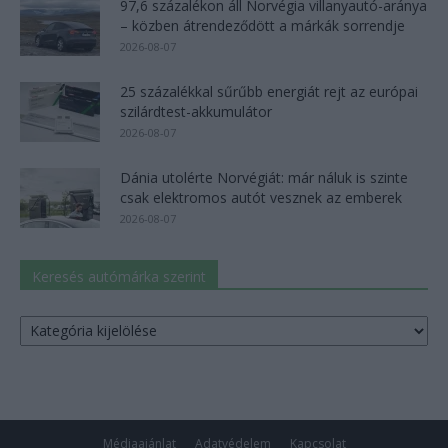
97,6 százalékon áll Norvégia villanyautó-aránya
– közben átrendeződött a márkák sorrendje
2026-08-07
25 százalékkal sűrűbb energiát rejt az európai
szilárdtest-akkumulátor
2026-08-07
Dánia utolérte Norvégiát: már náluk is szinte
csak elektromos autót vesznek az emberek
2026-08-07
Keresés autómárka szerint
Keresés
autómárka
szerint
Médiaajánlat
Adatvédelem
Kapcsolat