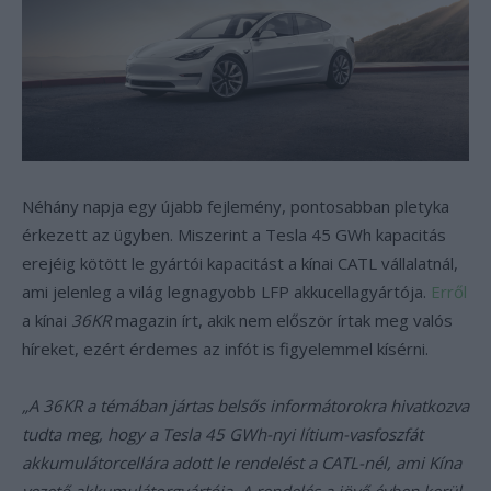
Néhány napja egy újabb fejlemény, pontosabban pletyka
érkezett az ügyben. Miszerint a Tesla 45 GWh kapacitás
erejéig kötött le gyártói kapacitást a kínai CATL vállalatnál,
ami jelenleg a világ legnagyobb LFP akkucellagyártója.
Erről
a kínai
36KR
magazin írt, akik nem először írtak meg valós
híreket, ezért érdemes az infót is figyelemmel kísérni.
„A 36KR a témában jártas belsős informátorokra hivatkozva
tudta meg, hogy a Tesla 45 GWh-nyi lítium-vasfoszfát
akkumulátorcellára adott le rendelést a CATL-nél, ami Kína