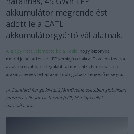
hatalmas, 45 GWh LFP
akkumulátor megrendelést
adott le a CATL
akkumulátorgyártó vállalatnak.
Alig egy hete jelentette be a Tesla
, hogy bizonyos
modelljeinél áttér az LFP kémiájú cellákra. Ezzel biztosítva
az alacsonyabb, de legalább a mostani szinten maradó
árakat, melyek felhajtását több globális tényező is segíti.
„A Standard Range kivitelű járműveink esetében globálisan
áttérünk a lítium-vasfoszfát (LFP) kémiájú cellák
használatára.”