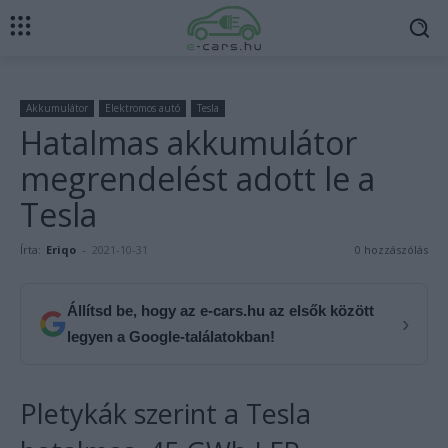
Akkumulátor
Elektromos autó
Tesla
Hatalmas akkumulátor
megrendelést adott le a
Tesla
Írta:
Eriqo
-
2021-10-31
0 hozzászólás
Állítsd be, hogy az e-cars.hu az elsők között
›
legyen a Google-találatokban!
Pletykák szerint a Tesla