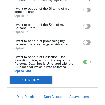
2027-es szilárdtest-akkumulátor-
áttörésre
Akkumulátor
I want to opt-out of the Sharing of my
personal data.
Opted In
Hivatalos papírokban bukkant fel a
Smart #2 – kiderült az ár és a
I want to opt-out of the Sale of my
Elektromos
Personal Data.
végsebesség is
autó
Opted In
Tesla: visszatért a régi árazás a magyar
I want to opt-out of processing my
Personal Data for Targeted Advertising.
Supercharger-hálózaton
Opted In
Elektromos
autó
I want to opt-out of Collection, Use,
Retention, Sale, and/or Sharing of my
Personal Data that Is Unrelated with the
Purposes for which it was collected.
Opted Out
CONFIRM
Data Deletion
Data Access
Adatvédelem