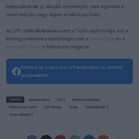
beleszólhatnak az aktuális események, mint legutóbb a
covid-helyzet, vagy éppen a mikrocsip-hiány.
Az LFP cellák alkalmazása nem a Tesla sajátossága, ezt a
költségcsökkentési lehetőséget már a
Volkswagen
és a
Mercedes-Benz
is felfedezte magának.
Kövesd az e-cars.hu-t a Facebookon is, további
›
tartalmakért!
CÍMKÉK
akkumulátor
CATL
Elektromobilitás
Elektromos autó
LFP kémia
Tesla
Tesla Model 3
Tesla Model Y