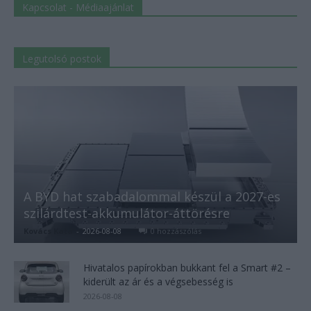
Kapcsolat - Médiaajánlat
Legutolsó postok
A BYD hat szabadalommal készül a 2027-es
szilárdtest-akkumulátor-áttörésre
Kovács Kata
-
2026-08-08
0 hozzászólás
Hivatalos papírokban bukkant fel a Smart #2 –
kiderült az ár és a végsebesség is
2026-08-08