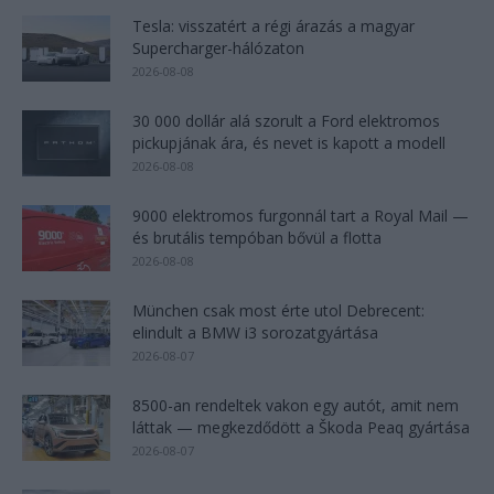
Tesla: visszatért a régi árazás a magyar
Supercharger-hálózaton
2026-08-08
30 000 dollár alá szorult a Ford elektromos
pickupjának ára, és nevet is kapott a modell
2026-08-08
9000 elektromos furgonnál tart a Royal Mail —
és brutális tempóban bővül a flotta
2026-08-08
München csak most érte utol Debrecent:
elindult a BMW i3 sorozatgyártása
2026-08-07
8500-an rendeltek vakon egy autót, amit nem
láttak — megkezdődött a Škoda Peaq gyártása
2026-08-07