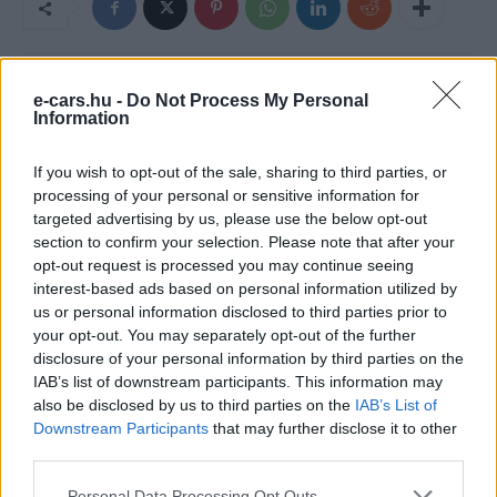
e-cars.hu -
Do Not Process My Personal
Information
If you wish to opt-out of the sale, sharing to third parties, or
processing of your personal or sensitive information for
targeted advertising by us, please use the below opt-out
section to confirm your selection. Please note that after your
Eriqo
opt-out request is processed you may continue seeing
interest-based ads based on personal information utilized by
Főállásban Informatikus kocka, de lelkében elkötelezett gamer,
us or personal information disclosed to third parties prior to
kütyü és immár e-autó rajongó!
your opt-out. You may separately opt-out of the further
disclosure of your personal information by third parties on the
IAB’s list of downstream participants. This information may
also be disclosed by us to third parties on the
IAB’s List of
KAPCSOLÓDÓ CIKKEK
TÖBB A SZERZŐTŐL
Downstream Participants
that may further disclose it to other
third parties.
A BYD hat szabadalommal készül a
Personal Data Processing Opt Outs