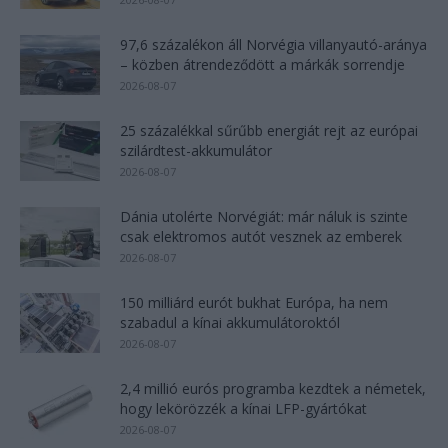
97,6 százalékon áll Norvégia villanyautó-aránya
– közben átrendeződött a márkák sorrendje
2026-08-07
25 százalékkal sűrűbb energiát rejt az európai
szilárdtest-akkumulátor
2026-08-07
Dánia utolérte Norvégiát: már náluk is szinte
csak elektromos autót vesznek az emberek
2026-08-07
150 milliárd eurót bukhat Európa, ha nem
szabadul a kínai akkumulátoroktól
2026-08-07
2,4 millió eurós programba kezdtek a németek,
hogy lekörözzék a kínai LFP-gyártókat
2026-08-07