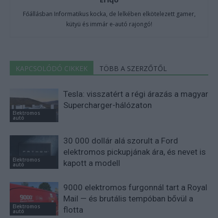
Főállásban Informatikus kocka, de lelkében elkötelezett gamer,
kütyü és immár e-autó rajongó!
KAPCSOLÓDÓ CIKKEK
TÖBB A SZERZŐTŐL
Tesla: visszatért a régi árazás a magyar
Supercharger-hálózaton
Elektromos
autó
30 000 dollár alá szorult a Ford
elektromos pickupjának ára, és nevet is
Elektromos
kapott a modell
autó
9000 elektromos furgonnál tart a Royal
Mail — és brutális tempóban bővül a
Elektromos
flotta
autó