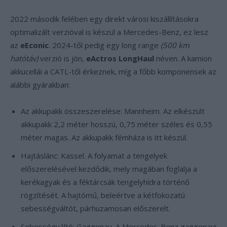
2022 második felében egy direkt városi kiszállításokra
optimalizált verzióval is készül a Mercedes-Benz, ez lesz
az
eEconic
. 2024-től pedig egy long range
(500 km
hatótáv)
verzió is jön,
eActros LongHaul
néven. A kamion
akkucellái a CATL-től érkeznek, míg a főbb komponensek az
alábbi gyárakban:
Az akkupakk összeszerelése: Mannheim. Az elkészült
akkupakk 2,2 méter hosszú, 0,75 méter széles és 0,55
méter magas. Az akkupakk fémháza is itt készül.
Hajtáslánc: Kassel. A folyamat a tengelyek
előszerelésével kezdődik, mely magában foglalja a
kerékagyak és a féktárcsák tengelyhídra történő
rögzítését. A hajtómű, beleértve a kétfokozatú
sebességváltót, párhuzamosan előszerelt.
Sebességváltó: Gaggenau. A Mercedes-Benz gaggenaui