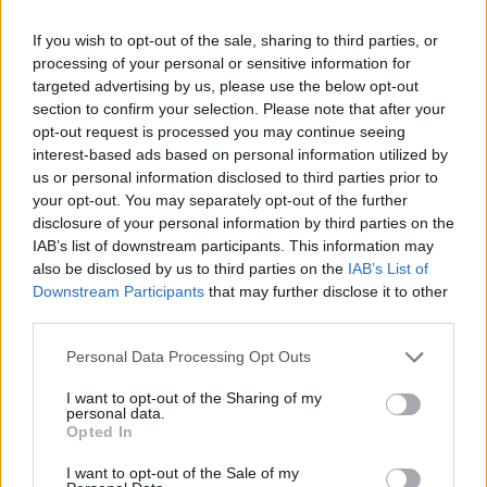
Mercedes-Benz eActros főbb ismérvek:
If you wish to opt-out of the sale, sharing to third parties, or
processing of your personal or sensitive information for
Két opció az akkupakkra vonatkozóan: 315, vagy 420
targeted advertising by us, please use the below opt-out
section to confirm your selection. Please note that after your
kWh (3x, vagy 4x 105 kWh). 400 km hatótáv, melyet a
opt-out request is processed you may continue seeing
nagyobb akkupakkal érhetünk el, részleges terheltség
interest-based ads based on personal information utilized by
mellett, vontatmány nélkül, 20 fok körüli külső
us or personal information disclosed to third parties prior to
hőmérsékletnél.
your opt-out. You may separately opt-out of the further
disclosure of your personal information by third parties on the
Öntömeg: 40 tonna
IAB’s list of downstream participants. This information may
also be disclosed by us to third parties on the
IAB’s List of
Kettő, vagy háromtengelyes kivitelek
Downstream Participants
that may further disclose it to other
Teljesítmény: 400 kW (csúcs)
third parties.
Két elektromos motor
Personal Data Processing Opt Outs
Villámtöltés: 160 kW folyamatos, 200 kW csúcs.
I want to opt-out of the Sharing of my
personal data.
Opted In
Kövesd az e-cars.hu-t a Facebookon is, további
I want to opt-out of the Sale of my
›