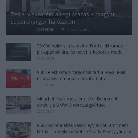
Tesla: visszatért a régi árazás a magyar
Supercharger-hálózaton
Kovács Kata
-
2026-08-08
0 hozzászólás
30 000 dollár alá szorult a Ford elektromos
pickupjának ára, és nevet is kapott a modell
2026-08-08
9000 elektromos furgonnál tart a Royal Mail —
és brutális tempóban bővül a flotta
2026-08-08
München csak most érte utol Debrecent:
elindult a BMW i3 sorozatgyártása
2026-08-07
8500-an rendeltek vakon egy autót, amit nem
láttak — megkezdődött a Škoda Peaq gyártása
2026-08-07