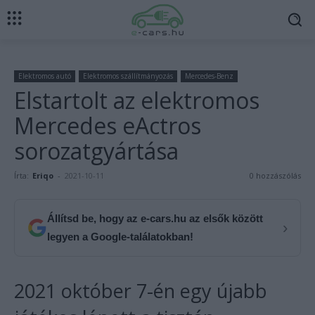
Elektromos autó
Elektromos szállítmányozás
Mercedes-Benz
Elstartolt az elektromos
Mercedes eActros
sorozatgyártása
Írta:
Eriqo
-
2021-10-11
0 hozzászólás
Állítsd be, hogy az e-cars.hu az elsők között
›
legyen a Google-találatokban!
2021 október 7-én egy újabb