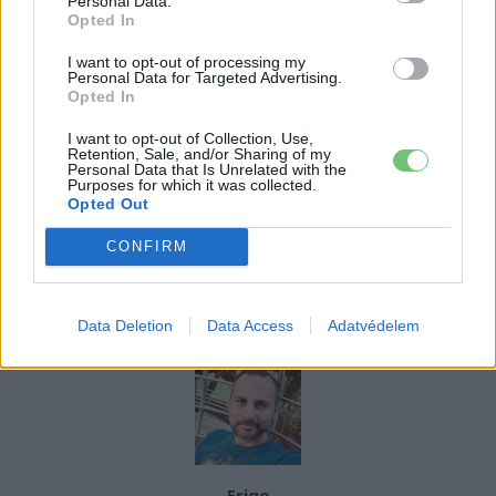
Personal Data.
tartalmakért!
Opted In
I want to opt-out of processing my
Personal Data for Targeted Advertising.
CÍMKÉK
eActros
Elektromobilitás
Elektromos autó
Opted In
Elektromos kamion
Mercedes-Benz
Mercedes-Benz eActros
I want to opt-out of Collection, Use,
Sorozatgyártás
Retention, Sale, and/or Sharing of my
Personal Data that Is Unrelated with the
Purposes for which it was collected.
Opted Out
CONFIRM
Data Deletion
Data Access
Adatvédelem
Eriqo