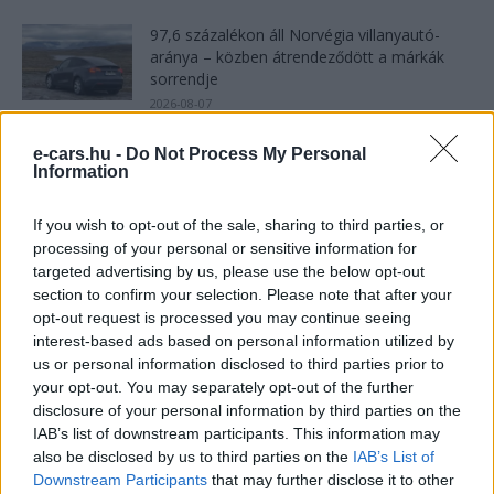
97,6 százalékon áll Norvégia villanyautó-
aránya – közben átrendeződött a márkák
sorrendje
2026-08-07
8500-an rendeltek vakon egy autót, amit
e-cars.hu -
Do Not Process My Personal
nem láttak — megkezdődött a...
Information
2026-08-07
If you wish to opt-out of the sale, sharing to third parties, or
processing of your personal or sensitive information for
150 milliárd eurót bukhat Európa, ha nem
targeted advertising by us, please use the below opt-out
szabadul a kínai akkumulátoroktól
section to confirm your selection. Please note that after your
2026-08-07
opt-out request is processed you may continue seeing
interest-based ads based on personal information utilized by
2,4 millió eurós programba kezdtek a
us or personal information disclosed to third parties prior to
németek, hogy lekörözzék a kínai...
your opt-out. You may separately opt-out of the further
2026-08-07
disclosure of your personal information by third parties on the
IAB’s list of downstream participants. This information may
also be disclosed by us to third parties on the
IAB’s List of
25 százalékkal sűrűbb energiát rejt az
Downstream Participants
that may further disclose it to other
európai szilárdtest-akkumulátor