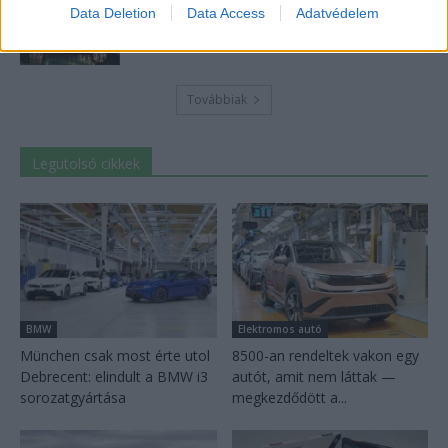
9 perc töltés, 450 kilométer hatótáv – ezzel
Data Deletion
Data Access
Adatvédelem
indulhat harcba a...
2026-08-05
Továbbiak
Legutolsó cikkek
BMW
Elektromos autó
München csak most érte utol
8500-an rendeltek vakon egy
Debrecent: elindult a BMW i3
autót, amit nem láttak —
sorozatgyártása
megkezdődött a...