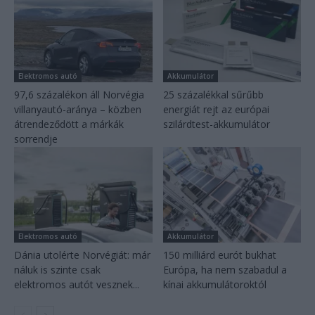
Elektromos autó
Akkumulátor
97,6 százalékon áll Norvégia
25 százalékkal sűrűbb
villanyautó-aránya – közben
energiát rejt az európai
átrendeződött a márkák
szilárdtest-akkumulátor
sorrendje
Elektromos autó
Akkumulátor
Dánia utolérte Norvégiát: már
150 milliárd eurót bukhat
náluk is szinte csak
Európa, ha nem szabadul a
elektromos autót vesznek...
kínai akkumulátoroktól