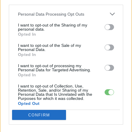
third parties.
2026-08-07
Personal Data Processing Opt Outs
Dánia utolérte Norvégiát: már náluk is szinte
I want to opt-out of the Sharing of my
csak elektromos autót vesznek...
personal data.
2026-08-07
Opted In
I want to opt-out of the Sale of my
München csak most érte utol Debrecent:
Personal Data.
elindult a BMW i3 sorozatgyártása
Opted In
2026-08-07
I want to opt-out of processing my
Personal Data for Targeted Advertising.
Opted In
Az Audi letarolta saját rekordjait — készül
minden idők leghatékonyabb villanyautója
I want to opt-out of Collection, Use,
2026-08-04
Retention, Sale, and/or Sharing of my
Personal Data that Is Unrelated with the
Purposes for which it was collected.
Opted Out
Kína szigorú határt szabott: legfeljebb 5%
lehet a hiba az elektromos...
CONFIRM
2026-08-05