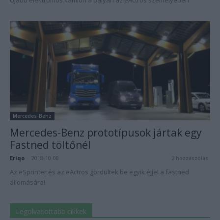
Újabb elektromos kamion a pályán az eActros személyében
Mercedes-Benz
Mercedes-Benz prototípusok jártak egy
Fastned töltőnél
Eriqo
-
2018-10-08
2 hozzászólás
Az eSprinter és az eActros gördültek be egyik éjjel a fastned
állomására!
Legolvasottabb cikkek