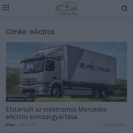
Címke: eActros
Elektromos autó
Elstartolt az elektromos Mercedes
eActros sorozatgyártása
Eriqo
-
2021-10-11
0 hozzászólás