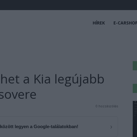
HÍREK
E-CARSHO
het a Kia legújabb
sovere
0 hozzászólás
›
 között legyen a Google-találatokban!