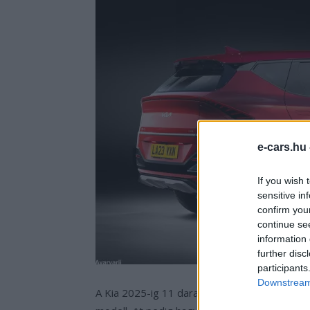
e-cars.hu
If you wish 
sensitive in
confirm you
continue se
information 
further disc
participants
Downstream 
A Kia 2025-ig 11 darab teljesen elektromos mo