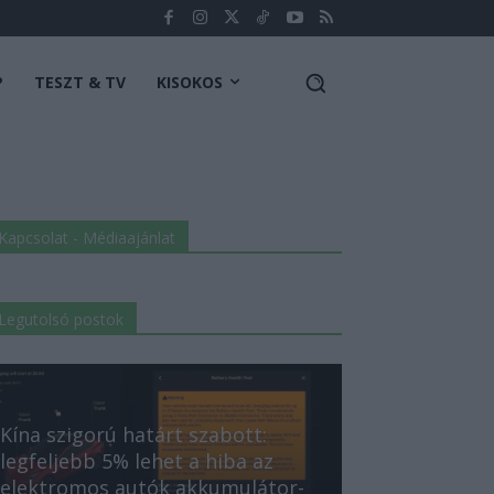
P
TESZT & TV
KISOKOS
Kapcsolat - Médiaajánlat
Legutolsó postok
Kína szigorú határt szabott:
legfeljebb 5% lehet a hiba az
elektromos autók akkumulátor-