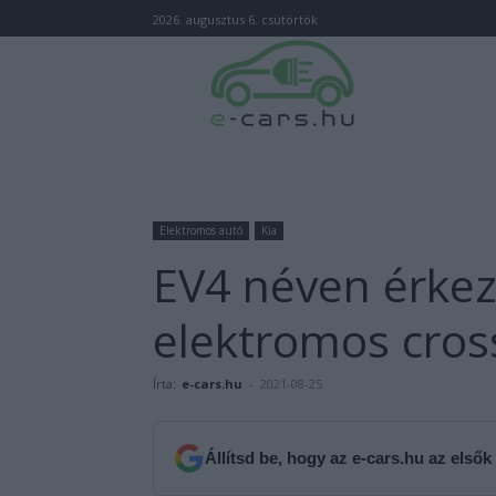
2026. augusztus 6. csütörtök
Elektromos autó
Kia
EV4 néven érkez
elektromos cros
Írta:
e-cars.hu
-
2021-08-25
Állítsd be, hogy az e-cars.hu az elsők