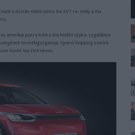
rnunk a tisztán elektromos Kia EV7-re, mely a Kia
esz.
z amerikai piacra küldi a Kia hódító útjára. Legalábbis
észlegének termékigazgatója, Sjoerd Knipping szerint.
over követ Kia EV4 néven.