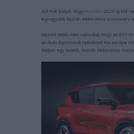
Azt már tudjuk, hogy
legalább
2023-ig kell vá
legnagyobb tisztán elektromos crossovere l
Viszont több, mint valószínű, hogy az EV7-et a
az
Auto Express
nek nyilatkozó Kia európai r
Melyet egy kisebb, tisztán elektromos cross