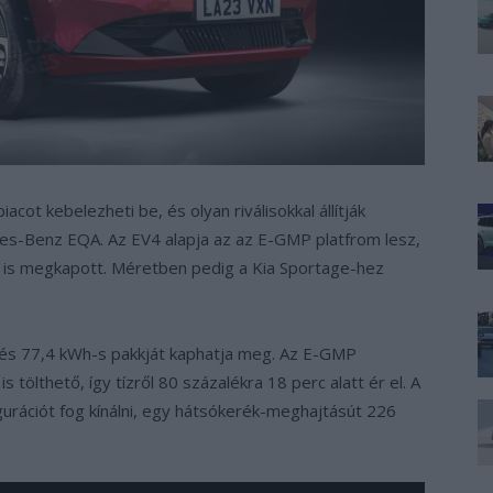
cot kebelezheti be, és olyan riválisokkal állítják
es-Benz EQA. Az EV4 alapja az az E-GMP platfrom lesz,
0 is megkapott. Méretben pedig a Kia Sportage-hez
 és 77,4 kWh-s pakkját kaphatja meg. Az E-GMP
 tölthető, így tízről 80 százalékra 18 perc alatt ér el. A
gurációt fog kínálni, egy hátsókerék-meghajtásút 226