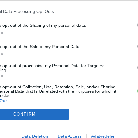
alakított változata lesz.
l Data Processing Opt Outs
›
, további tartalmakért!
o opt-out of the Sharing of my personal data.
In
o opt-out of the Sale of my Personal Data.
a
Kia EV4
In
to opt-out of processing my Personal Data for Targeted
ing.
In
o opt-out of Collection, Use, Retention, Sale, and/or Sharing
ersonal Data that Is Unrelated with the Purposes for which it
lected.
Out
CONFIRM
 a váltáson töprengsz? Érdekelnek a legfrissebb hírek az e-
ztatnak a legújabb fejlesztések az elektromosság és a
or jó helyen jársz!
Data Deletion
Data Access
Adatvédelem