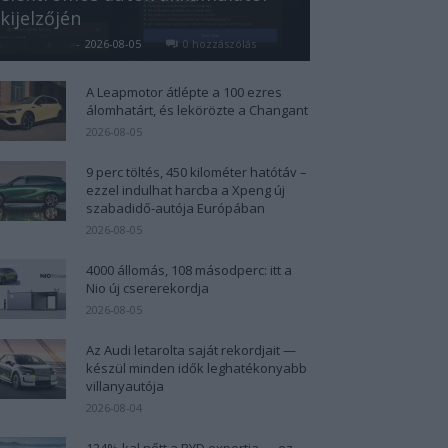
kijelzőjén
Kovács Kata
-
2026-08-05
0 hozzászólás
A Leapmotor átlépte a 100 ezres
álomhatárt, és lekörözte a Changant
2026-08-05
9 perc töltés, 450 kilométer hatótáv –
ezzel indulhat harcba a Xpeng új
szabadidő-autója Európában
2026-08-05
4000 állomás, 108 másodperc: itt a
Nio új csererekordja
2026-08-05
Az Audi letarolta saját rekordjait —
készül minden idők leghatékonyabb
villanyautója
2026-08-04
124%-kal nőtt a BYD exportja — ez