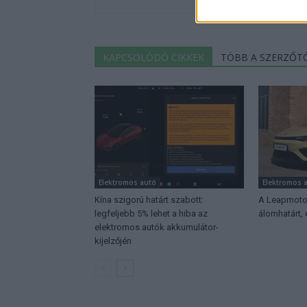
KAPCSOLÓDÓ CIKKEK
TÖBB A SZERZŐT
Elektromos autó
Elektromos 
Kína szigorú határt szabott:
A Leapmotor
legfeljebb 5% lehet a hiba az
álomhatárt,
elektromos autók akkumulátor-
kijelzőjén