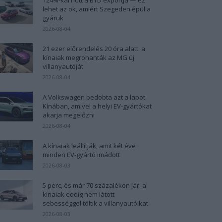
lehet az ok, amiért Szegeden épül a
gyáruk
2026-08-04
21 ezer előrendelés 20 óra alatt: a
kínaiak megrohanták az MG új
villanyautóját
2026-08-04
A Volkswagen bedobta azt a lapot
Kínában, amivel a helyi EV-gyártókat
akarja megelőzni
2026-08-04
A kínaiak leállítják, amit két éve
minden EV-gyártó imádott
2026-08-03
5 perc, és már 70 százalékon jár: a
kínaiak eddig nem látott
sebességgel töltik a villanyautóikat
2026-08-03