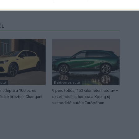
ŐL
autó
Elektromos autó
 átlépte a 100 ezres
9 perc töltés, 450 kilométer hatótáv –
 és lekörözte a Changant
ezzel indulhat harcba a Xpeng új
szabadidő-autója Európában