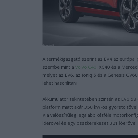
A termékigazgató szerint az EV4 az európai pia
szembe mint a
Volvo C40
, XC40 és a Merced
melyet az EV6, az Ioniq 5 és a Genesis GV6
lehet hasonlítani.
Akkumulátor tekintetében szintén az EV6 58
platform miatt akár 350 kW-os gyorstöltővel is
Kia valószínűleg legalább kétféle motorkonfi
lóerővel és egy összkerekeset 321 lóerővel.