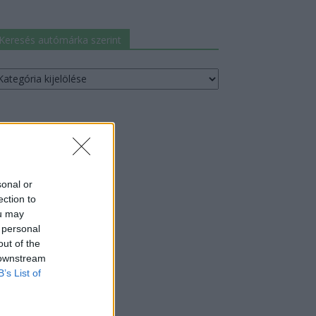
Keresés autómárka szerint
resés
utómárka
erint
sonal or
ection to
ou may
 personal
out of the
 downstream
B’s List of