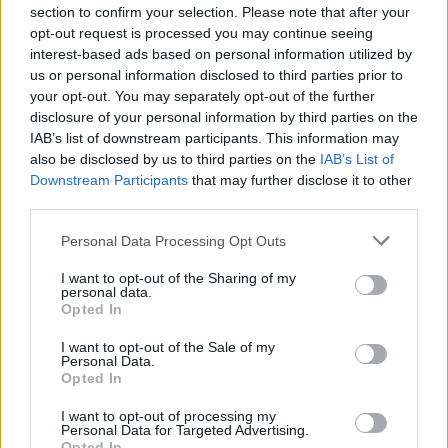
section to confirm your selection. Please note that after your
opt-out request is processed you may continue seeing
interest-based ads based on personal information utilized by
us or personal information disclosed to third parties prior to
your opt-out. You may separately opt-out of the further
disclosure of your personal information by third parties on the
IAB’s list of downstream participants. This information may
also be disclosed by us to third parties on the
IAB’s List of
Downstream Participants
that may further disclose it to other
third parties.
Eriqo
Personal Data Processing Opt Outs
Főállásban Informatikus kocka, de lelkében elkötelezett gamer,
I want to opt-out of the Sharing of my
kütyü és immár e-autó rajongó!
personal data.
Opted In
I want to opt-out of the Sale of my
Personal Data.
KAPCSOLÓDÓ CIKKEK
TÖBB A SZERZŐTŐL
Opted In
I want to opt-out of processing my
München csak most érte utol
Personal Data for Targeted Advertising.
Opted In