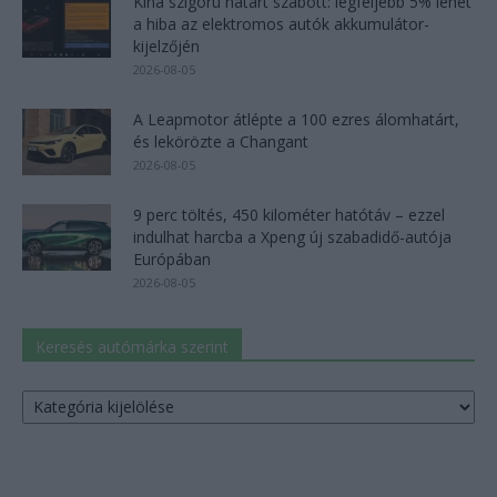
Kína szigorú határt szabott: legfeljebb 5% lehet
a hiba az elektromos autók akkumulátor-
kijelzőjén
2026-08-05
A Leapmotor átlépte a 100 ezres álomhatárt,
és lekörözte a Changant
2026-08-05
9 perc töltés, 450 kilométer hatótáv – ezzel
indulhat harcba a Xpeng új szabadidő-autója
Európában
2026-08-05
Keresés autómárka szerint
Keresés
autómárka
szerint