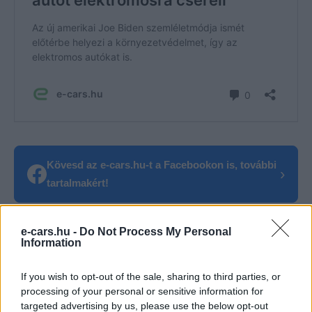
Kövesd az e-cars.hu-t a Facebookon is, további
›
tartalmakért!
e-cars.hu -
Do Not Process My Personal
CÍMKÉK
állami támogatás
Elektromobilitás
Elektromos autó
Information
Joe Biden
Töltőtelepítés
USA
If you wish to opt-out of the sale, sharing to third parties, or
processing of your personal or sensitive information for
targeted advertising by us, please use the below opt-out