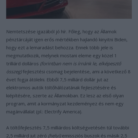
Nemtetszése igazából jó hír. Főleg, hogy az Államok
pénztárcáját igen erős mértékben hajlandó kinyitni Biden,
hogy ezt a lemaradást behozza. Ennek több jele is
megmutatkozik, melynek mostani eleme egy közel 1
trilliárd dolláros
(forintban nem is írnánk le, elképesztő
összeg)
fejlesztési csomag bejelentése, ami a következő 8
évet fogja átölelni. Ebből 7,5 milliárd dollár jut az
elektromos autók töltőhálózatának fejlesztésére és
kiépítésére, szerte az Államokban. Ez lesz az első olyan
program, amit a kormányzat kezdeményez és nem egy
magánvállalat (pl.: Electrify America).
A töltőfejlesztés 7,5 milliárdos költségvetésén túl további
2,5 milliárd jut zéró
(helyi)
emissziós buszok és másik 2,5