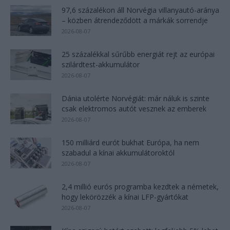
97,6 százalékon áll Norvégia villanyautó-aránya
– közben átrendeződött a márkák sorrendje
2026-08-07
25 százalékkal sűrűbb energiát rejt az európai
szilárdtest-akkumulátor
2026-08-07
Dánia utolérte Norvégiát: már náluk is szinte
csak elektromos autót vesznek az emberek
2026-08-07
150 milliárd eurót bukhat Európa, ha nem
szabadul a kínai akkumulátoroktól
2026-08-07
2,4 millió eurós programba kezdtek a németek,
hogy lekörözzék a kínai LFP-gyártókat
2026-08-07