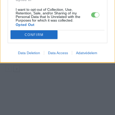
Debrecent: elindult a BMW i3
sorozatgyártása
BMW
I want to opt-out of Collection, Use,
Retention, Sale, and/or Sharing of my
Personal Data that Is Unrelated with the
8500-an rendeltek vakon egy autót,
Purposes for which it was collected.
amit nem láttak — megkezdődött a
Opted Out
Elektromos
Škoda Peaq gyártása
autó
CONFIRM
97,6 százalékon áll Norvégia
villanyautó-aránya – közben
Data Deletion
Data Access
Adatvédelem
Elektromos
átrendeződött a márkák sorrendje
autó