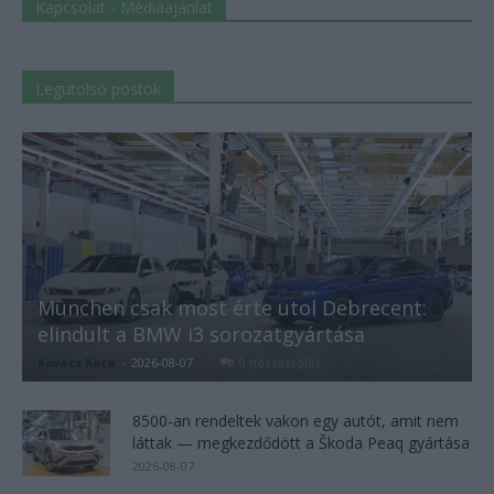
Kapcsolat - Médiaajánlat
Legutolsó postok
München csak most érte utol Debrecent:
elindult a BMW i3 sorozatgyártása
Kovács Kata
-
2026-08-07
0 hozzászólás
8500-an rendeltek vakon egy autót, amit nem
láttak — megkezdődött a Škoda Peaq gyártása
2026-08-07