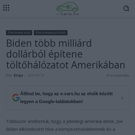
Elektromos autó
Elektromosautó-töltés
Biden több milliárd
dollárból építene
töltőhálózatot Amerikában
Írta:
Eriqo
-
2021-07-31
0 hozzászólás
Állítsd be, hogy az e-cars.hu az elsők között
›
legyen a Google-találatokban!
Többször említettük, hogy a jelenlegi amerikai elnök, Joe
Biden elkötelezett híve a környezetvédelemnek és a