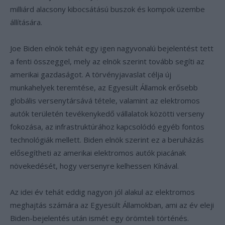
milliárd alacsony kibocsátású buszok és kompok üzembe
állítására.
Joe Biden elnök tehát egy igen nagyvonalú bejelentést tett
a fenti összeggel, mely az elnök szerint tovább segíti az
amerikai gazdaságot. A törvényjavaslat célja új
munkahelyek teremtése, az Egyesült Államok erősebb
globális versenytársává tétele, valamint az elektromos
autók területén tevékenykedő vállalatok közötti verseny
fokozása, az infrastruktúrához kapcsolódó egyéb fontos
technológiák mellett. Biden elnök szerint ez a beruházás
elősegítheti az amerikai elektromos autók piacának
növekedését, hogy versenyre kelhessen Kínával.
Az idei év tehát eddig nagyon jól alakul az elektromos
meghajtás számára az Egyesült Államokban, ami az év eleji
Biden-bejelentés után ismét egy örömteli történés.