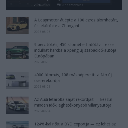
Kovács Kata
-
2026-08-05
0 hozzászólás
A Leapmotor átlépte a 100 ezres álomhatárt,
és lekörözte a Changant
2026-08-05
9 perc töltés, 450 kilométer hatótáv – ezzel
indulhat harcba a Xpeng új szabadidő-autója
Európában
2026-08-05
4000 állomás, 108 másodperc: itt a Nio új
csererekordja
2026-08-05
Az Audi letarolta saját rekordjait — készül
minden idők leghatékonyabb villanyautója
2026-08-04
124%-kal nőtt a BYD exportja — ez lehet az