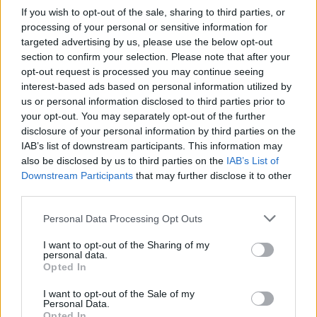
If you wish to opt-out of the sale, sharing to third parties, or
CÍMKÉK
Elektromobilitás
Elektromos autó
huawei
processing of your personal or sensitive information for
kínai elektromos autó
Seres SF5
targeted advertising by us, please use the below opt-out
section to confirm your selection. Please note that after your
opt-out request is processed you may continue seeing
interest-based ads based on personal information utilized by
us or personal information disclosed to third parties prior to
your opt-out. You may separately opt-out of the further
disclosure of your personal information by third parties on the
IAB’s list of downstream participants. This information may
also be disclosed by us to third parties on the
IAB’s List of
Downstream Participants
that may further disclose it to other
third parties.
Personal Data Processing Opt Outs
I want to opt-out of the Sharing of my
personal data.
Eriqo
Opted In
Főállásban Informatikus kocka, de lelkében elkötelezett gamer,
I want to opt-out of the Sale of my
kütyü és immár e-autó rajongó!
Personal Data.
Opted In