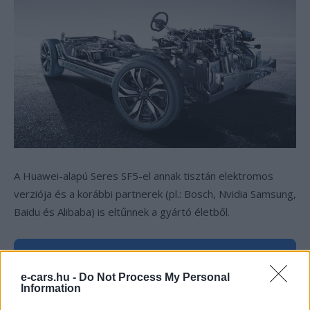
A Huawei-alapú Seres SF5-el annak tisztán elektromos
verziója és a korábbi partnerek (pl.: Bosch, Nvidia Samsung,
Baidu és Alibaba) is eltűnnek a gyártó életből.
Kövesd az e-cars.hu-t a Facebookon is, további
›
tartalmakért!
e-cars.hu -
Do Not Process My Personal
Information