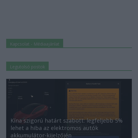
Kapcsolat - Médiaajánlat
Legutolsó postok
Kína szigorú határt szabott: legfeljebb 5%
lehet a hiba az elektromos autók
akkumulátor-kijelzőjén