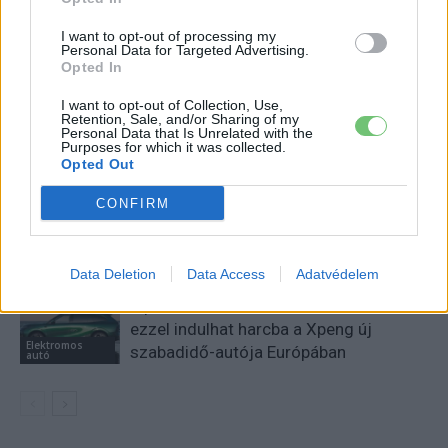
I want to opt-out of processing my
Personal Data for Targeted Advertising.
KAPCSOLÓDÓ CIKKEK
TÖBB A SZERZŐTŐL
Opted In
I want to opt-out of Collection, Use,
Kína szigorú határt szabott: legfeljebb
Retention, Sale, and/or Sharing of my
Personal Data that Is Unrelated with the
5% lehet a hiba az elektromos autók
Purposes for which it was collected.
Elektromos
akkumulátor-kijelzőjén
Opted Out
autó
CONFIRM
A Leapmotor átlépte a 100 ezres
álomhatárt, és lekörözte a Changant
Elektromos
autó
Data Deletion
Data Access
Adatvédelem
9 perc töltés, 450 kilométer hatótáv –
ezzel indulhat harcba a Xpeng új
Elektromos
szabadidő-autója Európában
autó