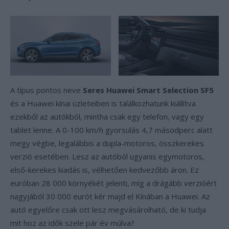
A típus pontos neve
Seres Huawei Smart Selection SF5
és a Huawei kínai üzleteiben is találkozhatunk kiállítva
ezekből az autókból, mintha csak egy telefon, vagy egy
tablet lenne. A 0-100 km/h gyorsulás 4,7 másodperc alatt
megy végbe, legalábbis a dupla-motoros, összkerekes
verzió esetében. Lesz az autóból ugyanis egymotoros,
első-kerekes kiadás is, vélhetően kedvezőbb áron. Ez
euróban 28 000 környékét jelenti, míg a drágább verzióért
nagyjából 30 000 eurót kér majd el Kínában a Huawei. Az
autó egyelőre csak ott lesz megvásárolható, de ki tudja
mit hoz az idők szele pár év múlva?