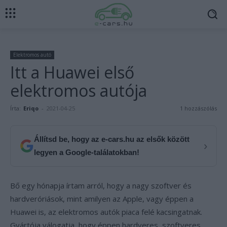
Elektromos autó
Itt a Huawei első
elektromos autója
Írta:
Eriqo
-
2021-04-25
1 hozzászólás
Állítsd be, hogy az e-cars.hu az elsők között
›
legyen a Google-találatokban!
Bő egy hónapja írtam arról, hogy a nagy szoftver és
hardveróriások, mint amilyen az Apple, vagy éppen a
Huawei is, az elektromos autók piaca felé kacsingatnak.
Gyártója válogatja, hogy éppen hardveres, szoftveres,