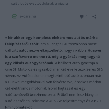
A
hír akkor egy komplett elektromos autós márka
felépítéséről szólt
, ám a Sanghaji Autószalonon most
kiállított autót nézve elképzelhető, hogy inkább a
Huawei
is a szoftverre menne rá, míg a gyártás meghagyná
egy külsős autógyártónak
. A kiállított autó gyártója a
kínai SF Motoros és igazából már két éve létezik Seres SF5
néven. Az Autószalonon megtekinthető autó azonban már
a Huawei megoldásaival van felvértezve, érdekes módon
két elektromos motorral, hibrid hajtással és egy
hatótávnövelő benzinmotorral. Erőből nem lesz hiány az
autó esetében, tekintve a 405 kW teljesítményt és a 820
Nm nyomatékot.