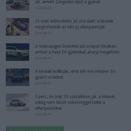
ok, amiért Szegeden épül a gyáruk
2026-08-04
21 ezer előrendelés 20 óra alatt: a kínaiak
megrohanták az MG új villanyautóját
2026-08-04
A Volkswagen bedobta azt a lapot Kínában,
amivel a helyi EV-gyártókat akarja megelőzni
2026-08-04
A kínaiak leállítják, amit két éve minden EV-
gyártó imádott
2026-08-03
5 perc, és már 70 százalékon jár: a kínaiak
eddig nem látott sebességgel töltik a
villanyautóikat
2026-08-03