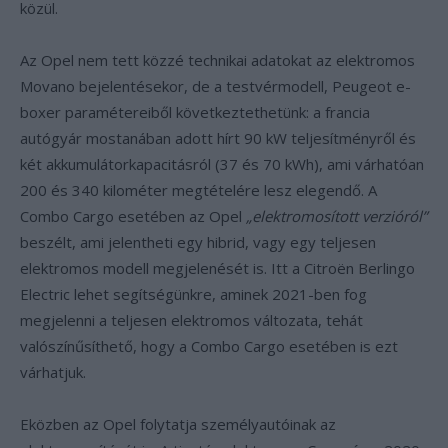
közül.
Az Opel nem tett közzé technikai adatokat az elektromos
Movano bejelentésekor, de a testvérmodell, Peugeot e-
boxer paramétereiből következtethetünk: a francia
autógyár mostanában adott hírt 90 kW teljesítményről és
két akkumulátorkapacitásról (37 és 70 kWh), ami várhatóan
200 és 340 kilométer megtételére lesz elegendő. A
Combo Cargo esetében az Opel
„elektromosított verzióról”
beszélt, ami jelentheti egy hibrid, vagy egy teljesen
elektromos modell megjelenését is. Itt a Citroën Berlingo
Electric lehet segítségünkre, aminek 2021-ben fog
megjelenni a teljesen elektromos változata, tehát
valószínűsíthető, hogy a Combo Cargo esetében is ezt
várhatjuk.
Eközben az Opel folytatja személyautóinak az