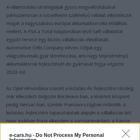
A villamosítási stratégiájuk gyors megvalósításával
párhuzamosan a rüsselheimi székhelyű vállalat elkötelezte
magát a nagyszabású európai akkumulátorcella előállítás
mellett. A PSA a Total tulajdonában lévő Saft vállalattal
együtt tervezi egy közös vállalkozás elindítását,
Automotive Cells Company néven. Céljuk egy
világszínvonalú gyár létrehozása, ami nagy teljesítményű
akkumulátorok fejlesztését és gyártását fogja végezni
2023-tól.
Az Opel elmondása szerint a kutatási és fejlesztési részleg
már elkezdett dolgozni Bordeaux-ban, a kísérleti központ
pedig Nersac-ban, szintén Franciaországban működik. A
kutatási, fejlesztési tapasztalataik alapján a vállalkozás két
nagy gyárban fogja elkezdeni a sorozatgyártást, a francia
Douvrin-ban, és a német Kaiserslautern-ben.
e-cars.hu -
Do Not Process My Personal