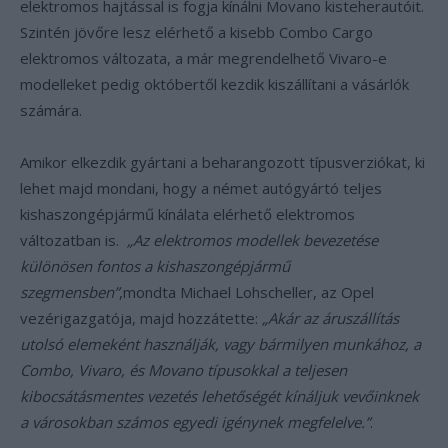
elektromos hajtással is fogja kínálni Movano kisteherautóit.
Szintén jövőre lesz elérhető a kisebb Combo Cargo
elektromos változata, a már megrendelhető Vivaro-e
modelleket pedig októbertől kezdik kiszállítani a vásárlók
számára.
Amikor elkezdik gyártani a beharangozott típusverziókat, ki
lehet majd mondani, hogy a német autógyártó teljes
kishaszongépjármű kínálata elérhető elektromos
változatban is.
„Az elektromos modellek bevezetése
különösen fontos a kishaszongépjármű
szegmensben”
,mondta Michael Lohscheller, az Opel
vezérigazgatója, majd hozzátette:
„Akár az áruszállítás
utolsó elemeként használják, vagy bármilyen munkához, a
Combo, Vivaro, és Movano típusokkal a teljesen
kibocsátásmentes vezetés lehetőségét kínáljuk vevőinknek
a városokban számos egyedi igénynek megfelelve.”
.