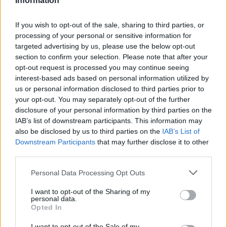
Information
Kövesd az e-cars.hu-t a Facebookon is, további
›
If you wish to opt-out of the sale, sharing to third parties, or
tartalmakért!
processing of your personal or sensitive information for
targeted advertising by us, please use the below opt-out
section to confirm your selection. Please note that after your
opt-out request is processed you may continue seeing
CÍMKÉK
elektromos áruszállító
Elektromos autó
Opel
interest-based ads based on personal information utilized by
Opel Movano
us or personal information disclosed to third parties prior to
your opt-out. You may separately opt-out of the further
disclosure of your personal information by third parties on the
IAB’s list of downstream participants. This information may
also be disclosed by us to third parties on the
IAB’s List of
Downstream Participants
that may further disclose it to other
third parties.
Personal Data Processing Opt Outs
I want to opt-out of the Sharing of my
personal data.
Opted In
I want to opt-out of the Sale of my