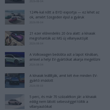
2026-08-04
124%-kal nőtt a BYD exportja — ez lehet az
ok, amiért Szegeden épül a gyáruk
2026-08-04
21 ezer előrendelés 20 óra alatt: a kínaiak
megrohanták az MG új villanyautóját
2026-08-04
A Volkswagen bedobta azt a lapot Kínában,
amivel a helyi EV-gyártókat akarja megelőzni
2026-08-04
A kínaiak leállítják, amit két éve minden EV-
gyártó imádott
2026-08-03
5 perc, és már 70 százalékon jár: a kínaiak
eddig nem látott sebességgel töltik a
villanyautóikat