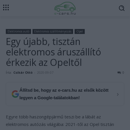
Elektromos autó
Elektromos szállítmányozás
Opel
Egy újabb, tisztán
elektromos áruszállító
érkezik az Opeltől
Írta:
Csikár Ottó
-
2020-09-07
0
Állítsd be, hogy az e-cars.hu az elsők között
›
legyen a Google-találatokban!
Egyre több haszongépjármű teszi be a lábát az
elektromos autózás világába: 2021-től az Opel tisztán