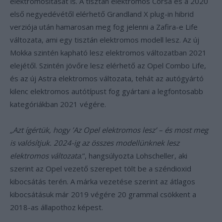
elektromosítását is. A tisztán elektromos Corsa és a 2020
első negyedévétől elérhető Grandland X plug-in hibrid
verziója után hamarosan meg fog jelenni a Zafira-e Life
változata, ami egy tisztán elektromos modell lesz. Az új
Mokka szintén kapható lesz elektromos változatban 2021
elejétől. Szintén jövőre lesz elérhető az Opel Combo Life,
és az új Astra elektromos változata, tehát az autógyártó
kilenc elektromos autótípust fog gyártani a legfontosabb
kategóriákban 2021 végére.
„Azt ígértük, hogy ’Az Opel elektromos lesz’ – és most meg
is valósítjuk. 2024-ig az összes modellünknek lesz
elektromos változata
.”, hangsúlyozta Lohscheller, aki
szerint az Opel vezető szerepet tölt be a széndioxid
kibocsátás terén. A márka vezetése szerint az átlagos
kibocsátásuk már 2019 végére 20 grammal csökkent a
2018-as állapothoz képest.