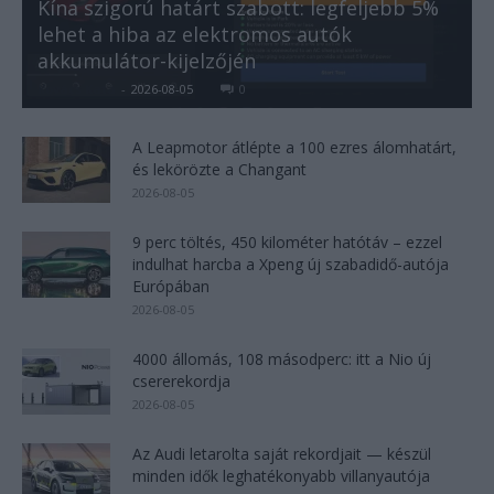
Kína szigorú határt szabott: legfeljebb 5%
lehet a hiba az elektromos autók
akkumulátor-kijelzőjén
Kovács Kata
-
2026-08-05
0
A Leapmotor átlépte a 100 ezres álomhatárt,
és lekörözte a Changant
2026-08-05
9 perc töltés, 450 kilométer hatótáv – ezzel
indulhat harcba a Xpeng új szabadidő-autója
Európában
2026-08-05
4000 állomás, 108 másodperc: itt a Nio új
csererekordja
2026-08-05
Az Audi letarolta saját rekordjait — készül
minden idők leghatékonyabb villanyautója