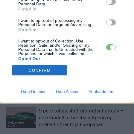
Personal Data.
Csikár Ottó
Opted In
I want to opt-out of processing my
Personal Data for Targeted Advertising.
Opted In
KAPCSOLÓDÓ CIKKEK
TÖBB A SZERZŐTŐL
I want to opt-out of Collection, Use,
Retention, Sale, and/or Sharing of my
Personal Data that Is Unrelated with the
Kína szigorú határt szabott: legfeljebb
Purposes for which it was collected.
Opted Out
5% lehet a hiba az elektromos autók
Elektromos
akkumulátor-kijelzőjén
autó
CONFIRM
A Leapmotor átlépte a 100 ezres
álomhatárt, és lekörözte a Changant
Data Deletion
Data Access
Adatvédelem
Elektromos
autó
9 perc töltés, 450 kilométer hatótáv –
ezzel indulhat harcba a Xpeng új
Elektromos
szabadidő-autója Európában
autó