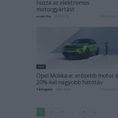
hozza az elektromos
motorgyártást
e-cars.hu
-
2024-02-12
16 hozzászól
Opel
Opel Mokka-e: erősebb motor 
20%-kal nagyobb hatótáv
Támogató
-
2023-12-03
3 hozzászól
...
1
2
3
6