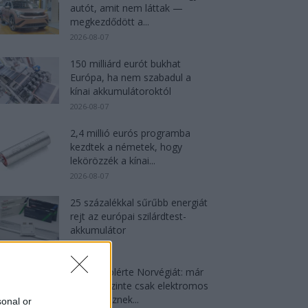
autót, amit nem láttak —
megkezdődött a...
2026-08-07
150 milliárd eurót bukhat
Európa, ha nem szabadul a
kínai akkumulátoroktól
2026-08-07
2,4 millió eurós programba
kezdtek a németek, hogy
lekörözzék a kínai...
2026-08-07
25 százalékkal sűrűbb energiát
rejt az európai szilárdtest-
akkumulátor
2026-08-07
Dánia utolérte Norvégiát: már
náluk is szinte csak elektromos
autót vesznek...
sonal or