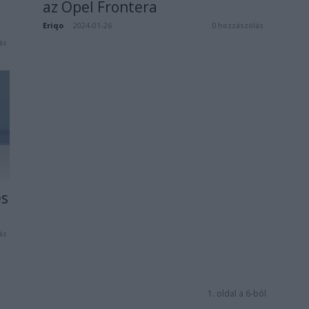
az Opel Frontera
Eriqo
-
2024-01-26
0 hozzászólás
ás
és
ás
1. oldal a 6-ból