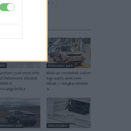
Továbbiak
Legutolsó cikkek
BMW
Elektromos autó
nchen csak most érte
8500-an rendeltek vakon
ol Debrecent: elindult
egy autót, amit nem
BMW i3
láttak — megkezdődött
rozatgyártása
a...
lektromos autó
Akkumulátor