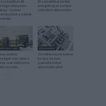
,6 százalékon áll
25 százalékkal sűrűbb
rvégia villanyautó-
energiát rejt az európai
ánya – közben
szilárdtest-akkumulátor
rendeződött a márkák
rrendje
lektromos autó
Akkumulátor
nia utolérte
150 milliárd eurót bukhat
rvégiát: már náluk is
Európa, ha nem
inte csak elektromos
szabadul a kínai
tót vesznek...
akkumulátoroktól