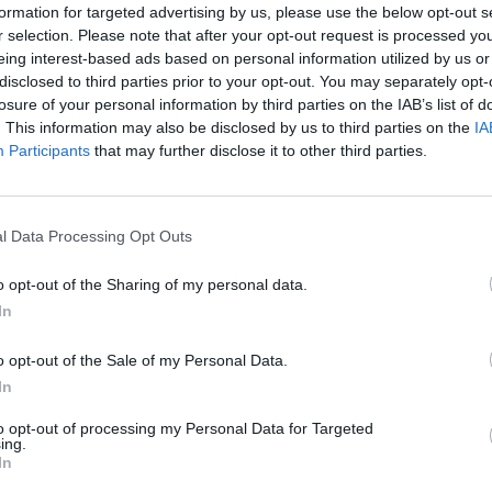
formation for targeted advertising by us, please use the below opt-out s
r selection. Please note that after your opt-out request is processed y
eing interest-based ads based on personal information utilized by us or
disclosed to third parties prior to your opt-out. You may separately opt-
losure of your personal information by third parties on the IAB’s list of
Opel
. This information may also be disclosed by us to third parties on the
IA
Participants
that may further disclose it to other third parties.
Az Opel lefújta a nagy
elektromos autós ígéretét
Kovács Kata
-
2025-08-27
10 hozzászólás
l Data Processing Opt Outs
ás
o opt-out of the Sharing of my personal data.
In
o opt-out of the Sale of my Personal Data.
In
to opt-out of processing my Personal Data for Targeted
ing.
Opel
In
ő
Nagyobb hatótávval érkezett