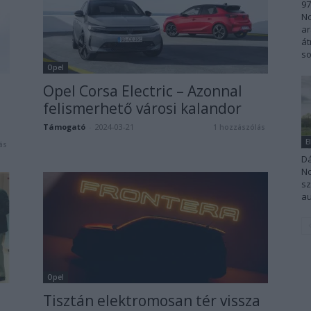
97
No
ar
át
so
Opel
a
Opel Corsa Electric – Azonnal
felismerhető városi kalandor
Támogató
-
2024-03-21
1 hozzászólás
E
ás
Dá
No
sz
au
Opel
Tisztán elektromosan tér vissza