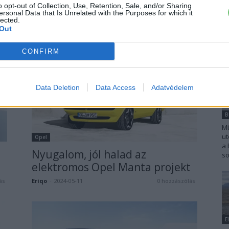
o opt-out of Collection, Use, Retention, Sale, and/or Sharing
meg az új elektromos Opel
ersonal Data that Is Unrelated with the Purposes for which it
lected.
Frontera
ás
Out
Kovács Kata
-
2025-07-19
2 hozzászólás
CONFIRM
Data Deletion
Data Access
Adatvédelem
Mü
ut
Opel
a 
Nyugalom, jól halad az
so
elektromos Opel Manta projekt
Eriqo
-
2024-05-11
ás
0 hozzászólás
E