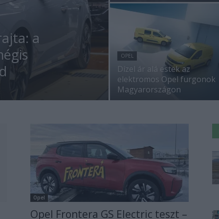
ajta: a
mégis
OPEL
d
Dízel ár alá estek az
elektromos Opel furgonok
Magyarországon
Opel
Opel Frontera GS Electric teszt –