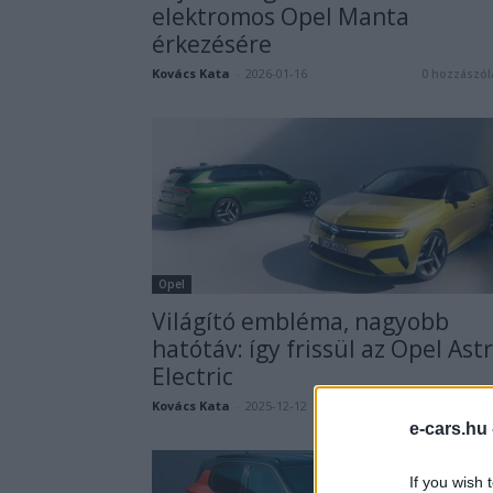
elektromos Opel Manta
érkezésére
Kovács Kata
-
2026-01-16
0 hozzászól
Opel
Világító embléma, nagyobb
hatótáv: így frissül az Opel Ast
Electric
Kovács Kata
-
2025-12-12
0 hozzászól
e-cars.hu
If you wish 