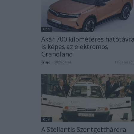
Opel
Akár 700 kilométeres hatótávr
is képes az elektromos
Grandland
Eriqo
-
2024-04-24
1 hozzászól
Opel
A Stellantis Szentgotthárdra