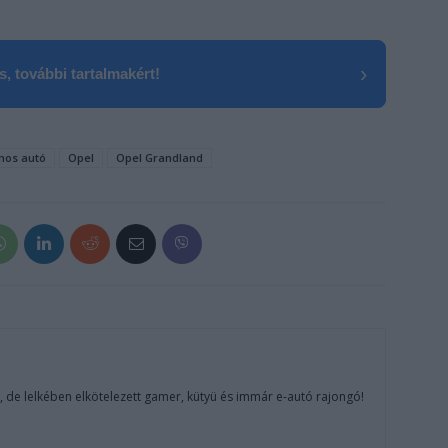
›
, további tartalmakért!
mos autó
Opel
Opel Grandland
, de lelkében elkötelezett gamer, kütyü és immár e-autó rajongó!