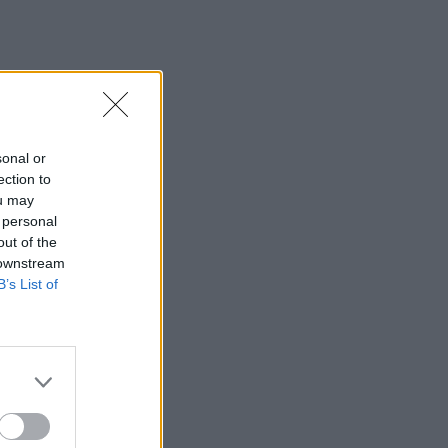
sonal or
ection to
ou may
 personal
out of the
 downstream
B’s List of