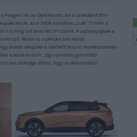
g a Peugeot és az Opel között, ám a Grandland BEV-
kupakk került, az e-3008 esetében „csak” 73 kWh a
km-t is meg tud tenni WLTP szerint. A sajtóanyagban a
Ke
ett szó. Illetve az a pletyka sem került
a
egy kisebb akkupakk is elérhető lesz-e, természetesen
sz
tően is kissé ködösít.
„Egy nyilvános gyorstöltő
cre van szüksége ahhoz, hogy az akkumulátor