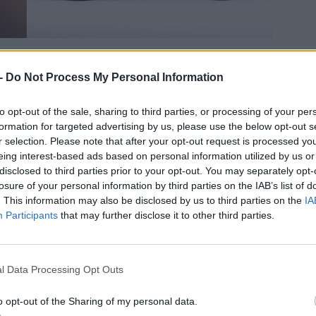
ek szerint 400V-os rendszerfeszültséget és 136 – 160
 -
Do Not Process My Personal Information
délzeti töltőről sincs még hivatalos infó, de a minimum
2 kW teljesítményre is van esély. Teljesítmény terén
to opt-out of the sale, sharing to third parties, or processing of your per
óan 170 és 240 kW környéki értékre kell számítani.
formation for targeted advertising by us, please use the below opt-out s
r selection. Please note that after your opt-out request is processed y
eing interest-based ads based on personal information utilized by us or
disclosed to third parties prior to your opt-out. You may separately opt-
losure of your personal information by third parties on the IAB’s list of
. This information may also be disclosed by us to third parties on the
IA
Participants
that may further disclose it to other third parties.
l Data Processing Opt Outs
o opt-out of the Sharing of my personal data.