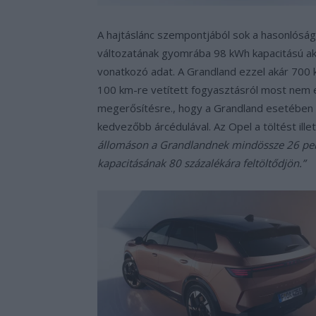
A hajtáslánc szempontjából sok a hasonlósá
változatának gyomrába 98 kWh kapacitású ak
vonatkozó adat. A Grandland ezzel akár 700 
100 km-re vetített fogyasztásról most nem es
megerősítésre., hogy a Grandland esetében 
kedvezőbb árcédulával. Az Opel a töltést ille
állomáson a Grandlandnek mindössze 26 per
kapacitásának 80 százalékára feltöltődjön.”