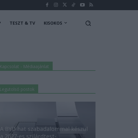
P
TESZT & TV
KISOKOS
Kapcsolat - Médiaajánlat
Legutolsó postok
A BYD hat szabadalommal készül
a 2027-es szilárdtest-