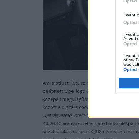
Opted 
I want t
Opted 
I want 
Advertis
Opted 
I want t
of my P
was col
Opted 
Ami a stílust illeti, az Opel megint csiszolt k
beépített Opel logó világít, másodszor pedig 
középen megvilágított Opel jellel. A belső t
között a digitális cockpit, head-up display é
„
iparágvezető Intelli-Lux Pixel Matrix HD lám
40:20:40 arányban lehajtható hátsó üléspad 
közölt árakat, de az e-3008 német ára már is