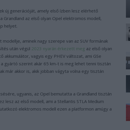
 új generációját, amely első ízben lesz elérhető
 a Grandland az első olyan Opel elektromos modell,
p helyet.
tt modellje, aminek nagy szerepe van az SUV formának
sítés után végül
2023 nyarán érkezett meg
az első olyan
ető akkumulátor, vagyis egy PHEV változat, ami GSe
a gyártó szerint akár 65 km-t is meg lehet tenni tisztán
 már akkor is, akik jobban vágyta volna egy tisztán
resésére, ugyanis, az Opel bemutatta a Grandland tisztán
ez lesz az első modell, ami a Stellantis STLA Medium
mutatkozó elektromos modell ezen a platformon amúgy a