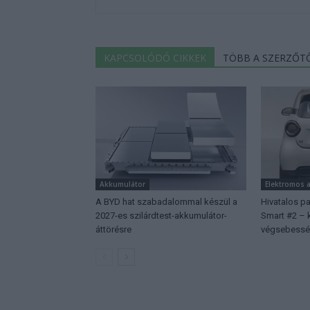
KAPCSOLÓDÓ CIKKEK
TÖBB A SZERZŐT
Akkumulátor
Elektromos 
A BYD hat szabadalommal készül a
Hivatalos p
2027-es szilárdtest-akkumulátor-
Smart #2 – k
áttörésre
végsebessé