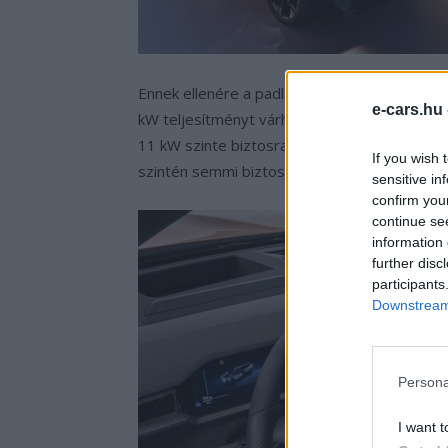
Ennek ellenére a padlólemez adta lehetőség
e-cars.hu
kW teljesítményt várhatunk DC ágon. Az AC fe
11 kW szinte biztosra vehető, és az opciós 2
If you wish 
szintén semmi biztos nem ismert még, várhat
sensitive in
confirm you
continue se
information 
further disc
participants
Downstream 
Persona
I want t