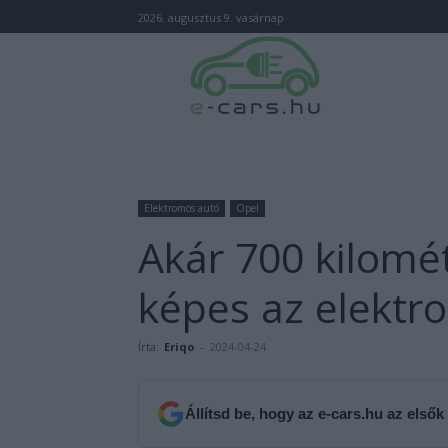
2026. augusztus 9. vasárnap
Elektromos autó
Opel
Akár 700 kilomét
képes az elekt
Írta:
Eriqo
-
2024-04-24
Állítsd be, hogy az e-cars.hu az elsők