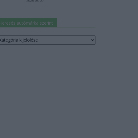
2026-08-07
Keresés autómárka szerint
resés
utómárka
erint