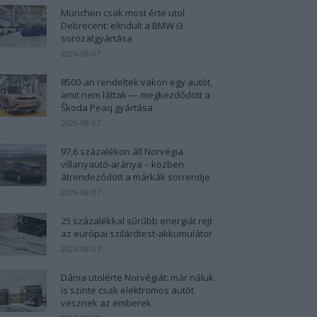
München csak most érte utol
Debrecent: elindult a BMW i3
sorozatgyártása
2026-08-07
8500-an rendeltek vakon egy autót,
amit nem láttak — megkezdődött a
Škoda Peaq gyártása
2026-08-07
97,6 százalékon áll Norvégia
villanyautó-aránya – közben
átrendeződött a márkák sorrendje
2026-08-07
25 százalékkal sűrűbb energiát rejt
az európai szilárdtest-akkumulátor
2026-08-07
Dánia utolérte Norvégiát: már náluk
is szinte csak elektromos autót
vesznek az emberek