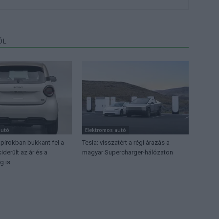
ŐL
autó
Elektromos autó
apírokban bukkant fel a
Tesla: visszatért a régi árazás a
iderült az ár és a
magyar Supercharger-hálózaton
g is