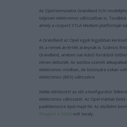
Az Opel bemutatta Grandland SUV modelljének
teljesen elektromos változatban is. Továbbá
amely a csoport STLA Medium platformján ka
A Grandland az Opel egyik legjobban kerese
és a remek ár/érték aránynak is. Számos fris
Grandland, amiben van külső forrásból tölth
néven debütált. Az autóba szerelt akkupakkal 
elektromos módban, de bizonyára sokan voltak
elektromos (BEV) változatra.
Nekik elérkezett az idő a konfigurátor felke
elektromos változatát. Az Opel márkán belül 
padlólemezre épül majd fel. Az elsőként be
Peugeot e-3008
volt tavaly.