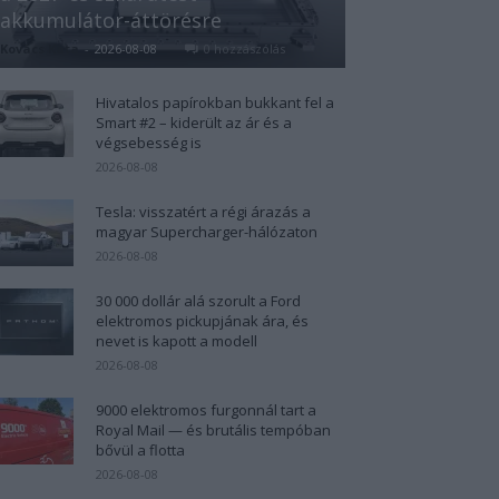
akkumulátor-áttörésre
Kovács Kata
-
2026-08-08
0 hozzászólás
Hivatalos papírokban bukkant fel a
Smart #2 – kiderült az ár és a
végsebesség is
2026-08-08
Tesla: visszatért a régi árazás a
magyar Supercharger-hálózaton
2026-08-08
30 000 dollár alá szorult a Ford
elektromos pickupjának ára, és
nevet is kapott a modell
2026-08-08
9000 elektromos furgonnál tart a
Royal Mail — és brutális tempóban
bővül a flotta
2026-08-08