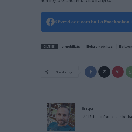
némileg a Grandland, felső irányba.
Kövesd az e-cars.hu-t a Facebookon is
CÍMKÉK
e-mobilitás
Elektromobilitás
Elektro
Oszd meg!
Eriqo
Főállásban Informatikus kocka