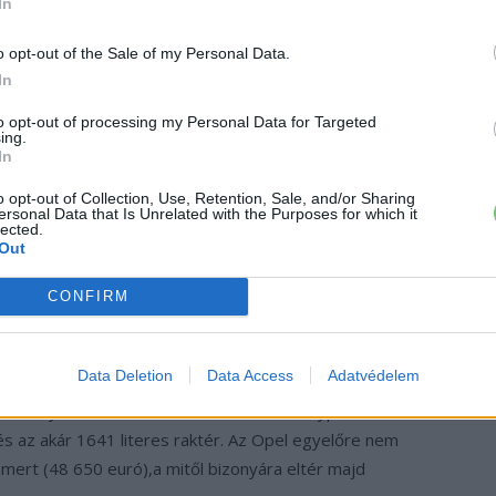
In
o opt-out of the Sale of my Personal Data.
In
to opt-out of processing my Personal Data for Targeted
ing.
In
o opt-out of Collection, Use, Retention, Sale, and/or Sharing
ersonal Data that Is Unrelated with the Purposes for which it
lected.
Out
icsit a Vizor néven futó megoldásán. Először is, a
CONFIRM
a függőleges ránc és a vízszintes Vizor összefolyik a
érben is számos finomság várja a vásárlókat, többek
Data Deletion
Data Access
Adatvédelem
s 16 hüvelykes érintőképernyő. De érkezik az
pa
” fényszórónkként több mint 50 000 fénypixellel, a
és az akár 1641 literes raktér. Az Opel egyelőre nem
mert (48 650 euró),a mitől bizonyára eltér majd