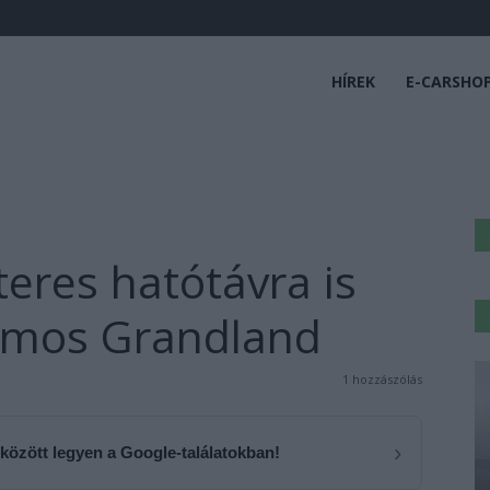
HÍREK
E-CARSHO
eres hatótávra is
romos Grandland
1 hozzászólás
›
 között legyen a Google-találatokban!