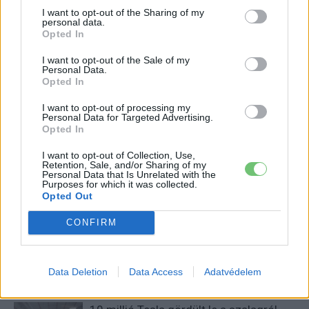
I want to opt-out of the Sharing of my
personal data.
Opted In
I want to opt-out of the Sale of my
Personal Data.
e-cars.hu
Opted In
Elektromosan közlekedsz, vagy a váltáson töprengsz?
I want to opt-out of processing my
Érdekelnek a legfrissebb hírek az e-autók világából, vagy
Personal Data for Targeted Advertising.
Opted In
foglalkoztatnak a legújabb fejlesztések az elektromosság és a
fenntarthatóság területén? Akkor jó helyen jársz!
I want to opt-out of Collection, Use,
Retention, Sale, and/or Sharing of my
Personal Data that Is Unrelated with the
Purposes for which it was collected.
Opted Out
KAPCSOLÓDÓ CIKKEK
TÖBB A SZERZŐTŐL
CONFIRM
Csúcsidőn kívül 80 Ft/kWh,
csúcsidőben 200 Ft/kWh: így alakul át a
Elektromos
Data Deletion
Data Access
Adatvédelem
Tesla töltési árazása Magyarországon
autó