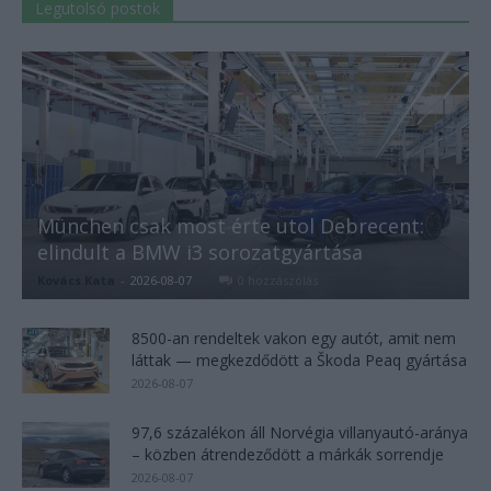
Legutolsó postok
München csak most érte utol Debrecent:
elindult a BMW i3 sorozatgyártása
Kovács Kata
-
2026-08-07
0 hozzászólás
8500-an rendeltek vakon egy autót, amit nem
láttak — megkezdődött a Škoda Peaq gyártása
2026-08-07
97,6 százalékon áll Norvégia villanyautó-aránya
– közben átrendeződött a márkák sorrendje
2026-08-07