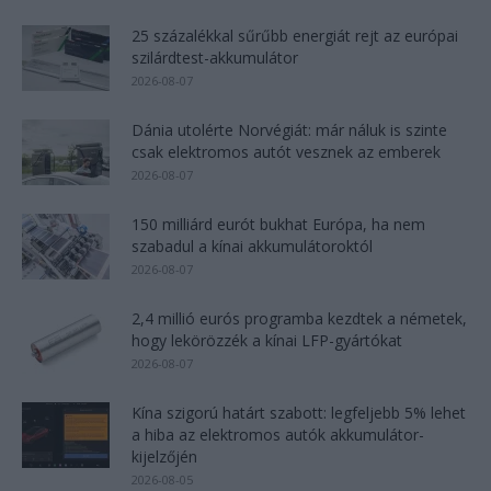
25 százalékkal sűrűbb energiát rejt az európai
szilárdtest-akkumulátor
2026-08-07
Dánia utolérte Norvégiát: már náluk is szinte
csak elektromos autót vesznek az emberek
2026-08-07
150 milliárd eurót bukhat Európa, ha nem
szabadul a kínai akkumulátoroktól
2026-08-07
2,4 millió eurós programba kezdtek a németek,
hogy lekörözzék a kínai LFP-gyártókat
2026-08-07
Kína szigorú határt szabott: legfeljebb 5% lehet
a hiba az elektromos autók akkumulátor-
kijelzőjén
2026-08-05