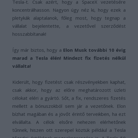
Tesla-t. Csak azért, hogy a SpaceX vezetésére
koncentrálhasson. Nagyon úgy néz ki, hogy ezek a
pletykák alaptalanok, főleg most, hogy tegnap a
vállalat bejelentette, a vezetővel szerződést
hosszabbítanak!
Így már biztos, hogy a
Elon Musk további 10 évig
marad a Tesla élén! Mindezt fix fizetés nélkül
vállalta!
Kiderült, hogy fizetést csak részvényekben kaphat,
csak akkor, hogy az előre meghatározott üzleti
célokat eléri a gyártó. Sőt, a fix, rendszeres fizetés
mellett a bónuszokból sem jár a vezetőnek. Elon
bízhat magában és a jövőt érintő terveikben, ha ezt
elvállalta. A célok elsőre nehezen elérhetőnek
tűnnek, hiszen ott szerepel köztük például a Tesla