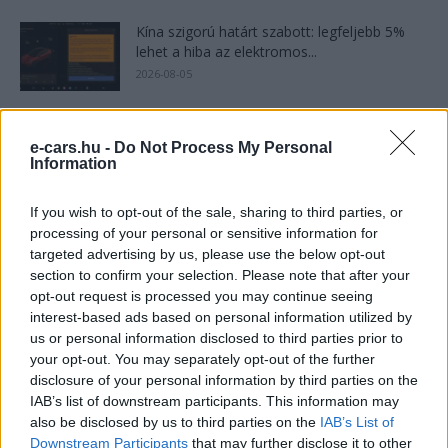
Kína szigorú határt szabott: legfeljebb 5%
lehet a hiba az elektromos...
2026-08-05
9 perc töltés, 450 kilométer hatótáv – ezzel
indulhat harcba a...
e-cars.hu -
Do Not Process My Personal
Information
2026-08-05
If you wish to opt-out of the sale, sharing to third parties, or
21 ezer előrendelés 20 óra alatt: a kínaiak
processing of your personal or sensitive information for
megrohanták az MG...
targeted advertising by us, please use the below opt-out
2026-08-04
section to confirm your selection. Please note that after your
opt-out request is processed you may continue seeing
interest-based ads based on personal information utilized by
A Leapmotor átlépte a 100 ezres
álomhatárt, és lekörözte a Changant
us or personal information disclosed to third parties prior to
your opt-out. You may separately opt-out of the further
2026-08-05
disclosure of your personal information by third parties on the
IAB’s list of downstream participants. This information may
A Volkswagen bedobta azt a lapot Kínában,
also be disclosed by us to third parties on the
IAB’s List of
amivel a helyi EV-gyártókat...
Downstream Participants
that may further disclose it to other