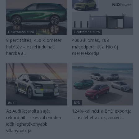
Elektromos autó
Elektromos autó
9 perc töltés, 450 kilométer
4000 állomás, 108
hatótáv – ezzel indulhat
másodperc: itt a Nio új
harcba a...
csererekordja
Audi
BYD
Az Audi letarolta saját
124%-kal nőtt a BYD exportja
rekordjait — készül minden
— ez lehet az ok, amiért...
idők leghatékonyabb
villanyautója