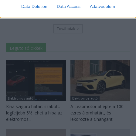
Hyundai IONIQ 5 titkos tesztautója
Data Deletion
Data Access
Adatvédelem
2026-08-03
Továbbiak
Legutolsó cikkek
Elektromos autó
Elektromos autó
Kína szigorú határt szabott:
A Leapmotor átlépte a 100
legfeljebb 5% lehet a hiba az
ezres álomhatárt, és
elektromos...
lekörözte a Changant