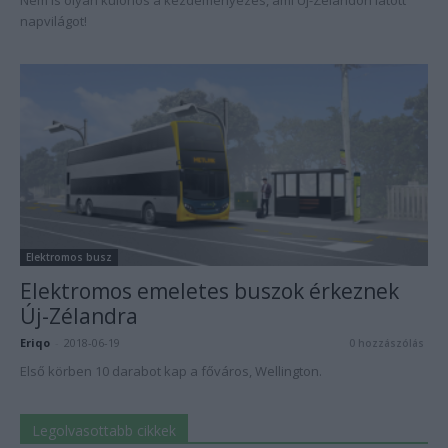
Nem is olyan különös a kezdeményezés, ami Új-Zélandon látott
napvilágot!
Elektromos busz
Elektromos emeletes buszok érkeznek
Új-Zélandra
Eriqo
-
2018-06-19
0 hozzászólás
Első körben 10 darabot kap a főváros, Wellington.
Legolvasottabb cikkek