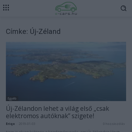
Címke: Új-Zéland
Egyéb
Új-Zélandon lehet a világ első „csak
elektromos autóknak” szigete!
Eriqo
-
2019-01-03
0 hozzászólás