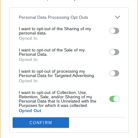
2026-08-04
third parties.
Personal Data Processing Opt Outs
Az Audi letarolta saját rekordjait — készül
minden idők leghatékonyabb villanyautója
I want to opt-out of the Sharing of my
2026-08-04
personal data.
Opted In
4000 állomás, 108 másodperc: itt a Nio új
I want to opt-out of the Sale of my
Personal Data.
csererekordja
Opted In
2026-08-05
I want to opt-out of processing my
Personal Data for Targeted Advertising.
A kínaiak leállítják, amit két éve minden EV-
Opted In
gyártó imádott
2026-08-03
I want to opt-out of Collection, Use,
Retention, Sale, and/or Sharing of my
Personal Data that Is Unrelated with the
Purposes for which it was collected.
124%-kal nőtt a BYD exportja — ez lehet az
Opted Out
ok, amiért...
2026-08-04
CONFIRM
18 hüvelykes óriáskijelzővel bukkant fel a