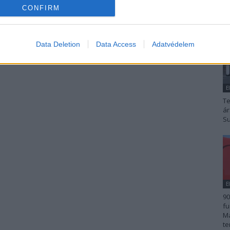
CONFIRM
Data Deletion
Data Access
Adatvédelem
E
Te
ár
Su
E
90
fu
Ma
te