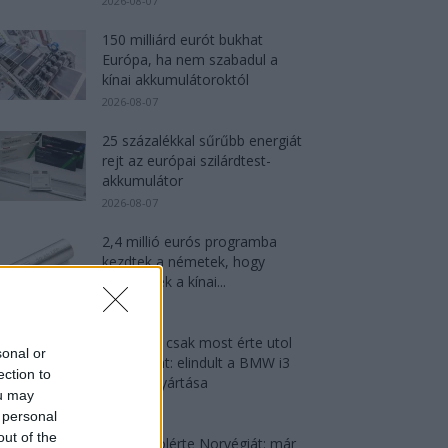
2026-08-07
150 milliárd eurót bukhat
Európa, ha nem szabadul a
kínai akkumulátoroktól
2026-08-07
25 százalékkal sűrűbb energiát
rejt az európai szilárdtest-
akkumulátor
2026-08-07
2,4 millió eurós programba
kezdtek a németek, hogy
lekörözzék a kínai...
2026-08-07
München csak most érte utol
sonal or
Debrecent: elindult a BMW i3
ection to
sorozatgyártása
ou may
2026-08-07
 personal
out of the
Dánia utolérte Norvégiát: már