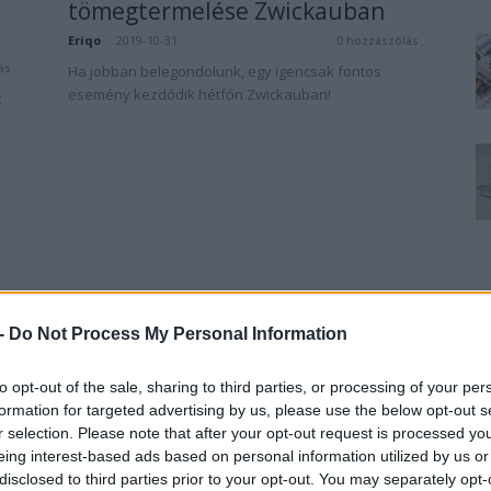
tömegtermelése Zwickauban
Eriqo
-
2019-10-31
0 hozzászólás
ás
Ha jobban belegondolunk, egy igencsak fontos
esemény kezdődik hétfőn Zwickauban!
t
 -
Do Not Process My Personal Information
to opt-out of the sale, sharing to third parties, or processing of your per
formation for targeted advertising by us, please use the below opt-out s
r selection. Please note that after your opt-out request is processed y
eing interest-based ads based on personal information utilized by us or
disclosed to third parties prior to your opt-out. You may separately opt-