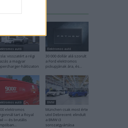
Legutolsó cikkek
lektromos autó
Elektromos autó
sla: visszatért a régi
30 000 dollár alá szorult
azás a magyar
a Ford elektromos
percharger-hálózaton
pickupjának ára, és...
lektromos autó
BMW
00 elektromos
München csak most érte
rgonnál tart a Royal
utol Debrecent: elindult
il — és brutális
a BMW i3
mpóban...
sorozatgyártása