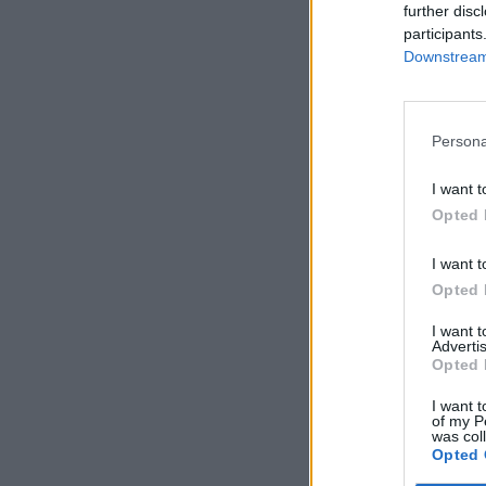
further disc
participants
Downstream 
Persona
I want t
Opted 
I want t
Opted 
I want 
Advertis
Opted 
I want t
of my P
was col
Opted 