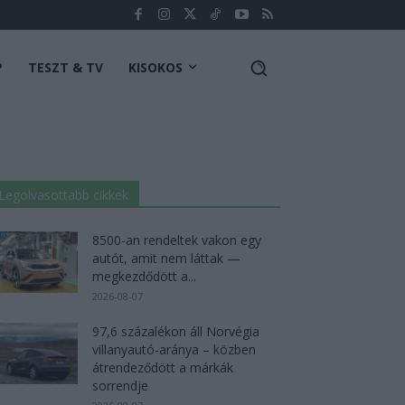
P
TESZT & TV
KISOKOS
Legolvasottabb cikkek
8500-an rendeltek vakon egy
autót, amit nem láttak —
megkezdődött a...
2026-08-07
97,6 százalékon áll Norvégia
villanyautó-aránya – közben
átrendeződött a márkák
sorrendje