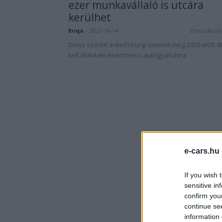
ezer munkavállaló is utcára
kerülhet
Eriqo
-
2021-10-14
2 hozzászól
Diess szerint a wolfsburgi üzemet még 2026 előtt á
kell alakítani elektromos autógyártásra
e-cars.hu
If you wish 
sensitive in
confirm you
continue se
information 