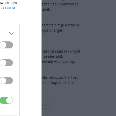
 downstream
náluk is szinte csak elektromos
B’s List of
autót vesznek...
2026-08-07
Tesla: visszatért a régi árazás a
magyar Supercharger-
hálózaton
2026-08-08
Az Audi letarolta saját rekordjait
— készül minden idők
leghatékonyabb villanyautója
2026-08-04
30 000 dollár alá szorult a Ford
elektromos pickupjának ára,
és...
2026-08-08
Továbbiak