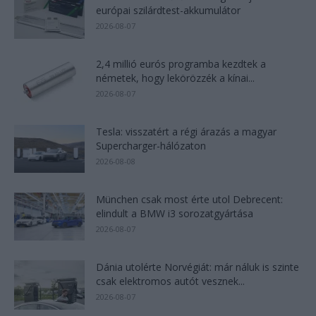
európai szilárdtest-akkumulátor
2026-08-07
2,4 millió eurós programba kezdtek a
németek, hogy lekörözzék a kínai...
2026-08-07
Tesla: visszatért a régi árazás a magyar
Supercharger-hálózaton
2026-08-08
München csak most érte utol Debrecent:
elindult a BMW i3 sorozatgyártása
2026-08-07
Dánia utolérte Norvégiát: már náluk is szinte
csak elektromos autót vesznek...
2026-08-07