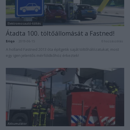
Elektromosautó-töltés
Átadta 100. töltőállomását a Fastned!
Eriqo
-
2019-06-15
0 hozzászólás
A holland Fastned 2013 óta építgetik saját töltőhálózatukat, most
egy igen jelentős mérföldkőhöz érkeztek!
Akkumulátor