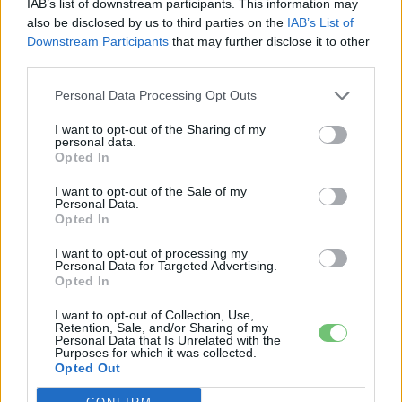
IAB’s list of downstream participants. This information may
also be disclosed by us to third parties on the
IAB’s List of
Elektromosautó-töltés
Downstream Participants
that may further disclose it to other
Mi lehet a villámtöltés jövője a Fastned
third parties.
szemszögéből
Personal Data Processing Opt Outs
Eriqo
-
2018-06-23
0 hozzászólás
A holland illetőségű, elsősorban villámtöltőket üzemeltető társaság
I want to opt-out of the Sharing of my
personal data.
egy rövid értekezést adott ki, amiben a villámtöltés jelenlegi és
Opted In
kicsit jövőbeli sorsát is taglalja.
I want to opt-out of the Sale of my
Personal Data.
Opted In
I want to opt-out of processing my
Personal Data for Targeted Advertising.
Opted In
I want to opt-out of Collection, Use,
Retention, Sale, and/or Sharing of my
Personal Data that Is Unrelated with the
Purposes for which it was collected.
Opted Out
Egyéb