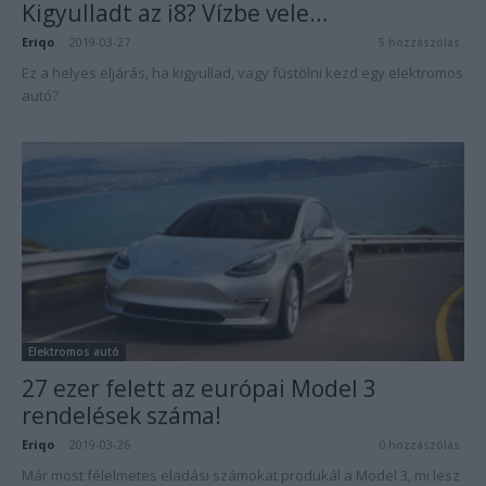
Kigyulladt az i8? Vízbe vele…
Eriqo
-
2019-03-27
5 hozzászólás
Ez a helyes eljárás, ha kigyullad, vagy füstölni kezd egy elektromos
autó?
Elektromos autó
27 ezer felett az európai Model 3
rendelések száma!
Eriqo
-
2019-03-26
0 hozzászólás
Már most félelmetes eladási számokat produkál a Model 3, mi lesz