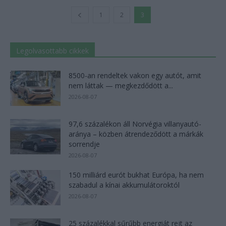
1
2
3
Legolvasottabb cikkek
8500-an rendeltek vakon egy autót, amit
nem láttak — megkezdődött a...
2026-08-07
97,6 százalékon áll Norvégia villanyautó-
aránya – közben átrendeződött a márkák
sorrendje
2026-08-07
150 milliárd eurót bukhat Európa, ha nem
szabadul a kínai akkumulátoroktól
2026-08-07
25 százalékkal sűrűbb energiát rejt az