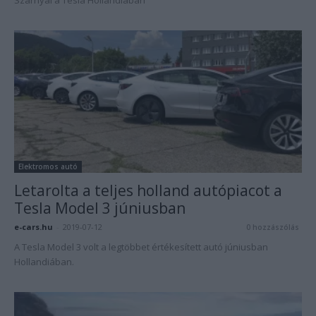
Szárnyal a Tesla Hollandiában
Elektromos autó
Letarolta a teljes holland autópiacot a
Tesla Model 3 júniusban
e-cars.hu
-
2019-07-12
0 hozzászólás
A Tesla Model 3 volt a legtöbbet értékesített autó júniusban
Hollandiában.