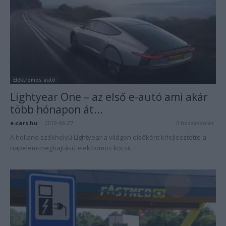
Elektromos autó
Lightyear One – az első e-autó ami akár
több hónapon át...
e-cars.hu
-
2019-06-27
0 hozzászólás
A holland székhelyű Lightyear a világon elsőként kifejlesztette a
napelem-meghajtású elektromos kocsit.