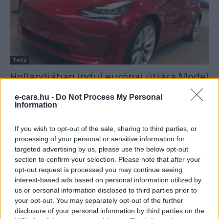
Tesla
Hollandiában indul európai útjára Model
3!
e-cars.hu -
Do Not Process My Personal
Eriqo
-
2018-12-05
0 hozzászólás
Information
A kiszállítások már februárban megindulhatnak!
If you wish to opt-out of the sale, sharing to third parties, or
processing of your personal or sensitive information for
targeted advertising by us, please use the below opt-out
section to confirm your selection. Please note that after your
opt-out request is processed you may continue seeing
interest-based ads based on personal information utilized by
us or personal information disclosed to third parties prior to
your opt-out. You may separately opt-out of the further
disclosure of your personal information by third parties on the