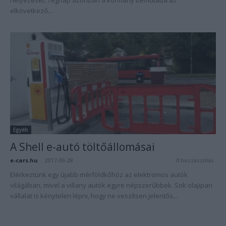
helyezését. Tegnap azonban a kormány bemutatta az
elkövetkező...
Egyéb
A Shell e-autó töltőállomásai
e-cars.hu
-
2017-09-28
0 hozzászólás
Elérkeztünk egy újabb mérföldkőhöz az elektromos autók
világában, mivel a villany autók egyre népszerűbbek. Sok olajipari
vállalat is kénytelen lépni, hogy ne veszítsen jelentős...