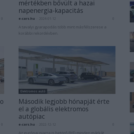
mértékben bővült a hazai
napenergia-kapacitás
e-cars.hu
-
2024-01-12
0
0
A tavalyi gyarapodás több mint másfélszerese a
korábbi rekordévben.
Elektromos autó
Go
Második legjobb hónapját érte
el a globális elektromos
autópiac
e-cars.hu
-
2022-12-12
0
0
Az európai piacra is betörő BYD minden márkát