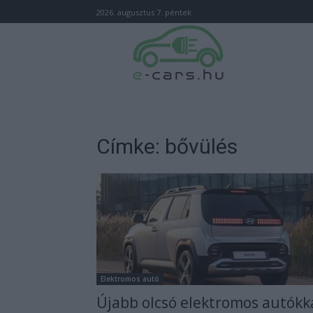
2026. augusztus 7. péntek
Címke: bővülés
Elektromos autó
Újabb olcsó elektromos autókk