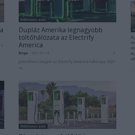
Elektromos autó
la
Dupláz Amerika legnagyobb
A
töltőhálózata az Electrify
Az
re
America
0
mi
Eriqo
-
2021-07-14
l
0
vi
Jelentősen megnő az Electrify America hálózata 2025-
re.
Elektromos autó