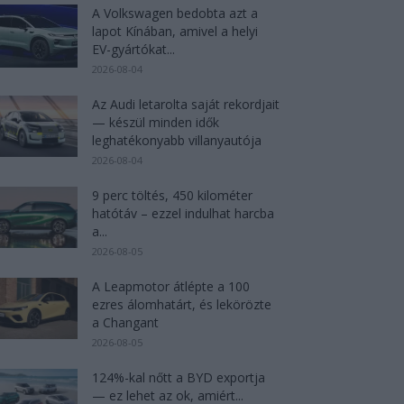
A Volkswagen bedobta azt a
lapot Kínában, amivel a helyi
EV-gyártókat...
2026-08-04
Az Audi letarolta saját rekordjait
— készül minden idők
leghatékonyabb villanyautója
2026-08-04
9 perc töltés, 450 kilométer
hatótáv – ezzel indulhat harcba
a...
2026-08-05
A Leapmotor átlépte a 100
ezres álomhatárt, és lekörözte
a Changant
2026-08-05
124%-kal nőtt a BYD exportja
— ez lehet az ok, amiért...