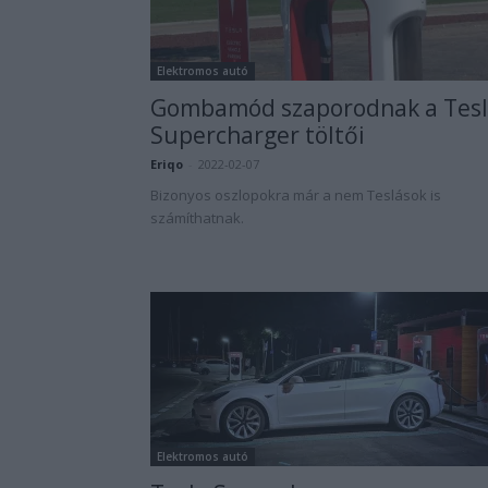
Elektromos autó
Gombamód szaporodnak a Tes
Supercharger töltői
Eriqo
-
2022-02-07
Bizonyos oszlopokra már a nem Teslások is
számíthatnak.
Elektromos autó