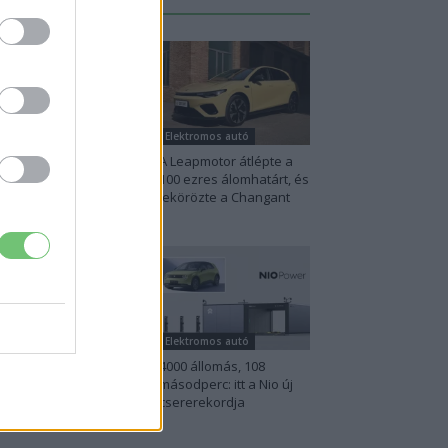
Legutolsó cikkek
lektromos autó
Elektromos autó
na szigorú határt
A Leapmotor átlépte a
abott: legfeljebb 5%
100 ezres álomhatárt, és
het a hiba az
lekörözte a Changant
ektromos...
lektromos autó
Elektromos autó
perc töltés, 450
4000 állomás, 108
lométer hatótáv –
másodperc: itt a Nio új
zel indulhat harcba
csererekordja
.