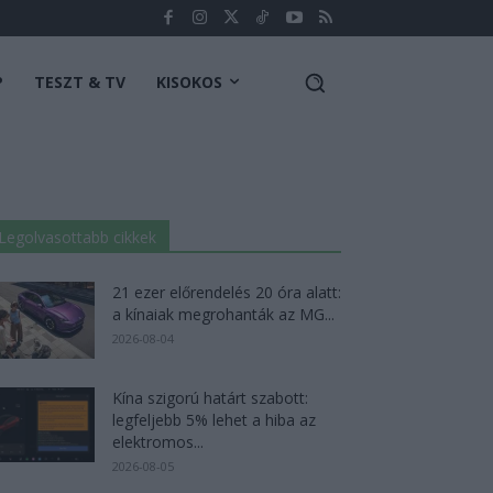
P
TESZT & TV
KISOKOS
Legolvasottabb cikkek
21 ezer előrendelés 20 óra alatt:
a kínaiak megrohanták az MG...
2026-08-04
Kína szigorú határt szabott:
legfeljebb 5% lehet a hiba az
elektromos...
2026-08-05