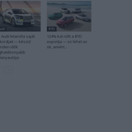
udi
BYD
 Audi letarolta saját
124%-kal nőtt a BYD
kordjait — készül
exportja — ez lehet az
nden idők
ok, amiért...
eghatékonyabb
llanyautója