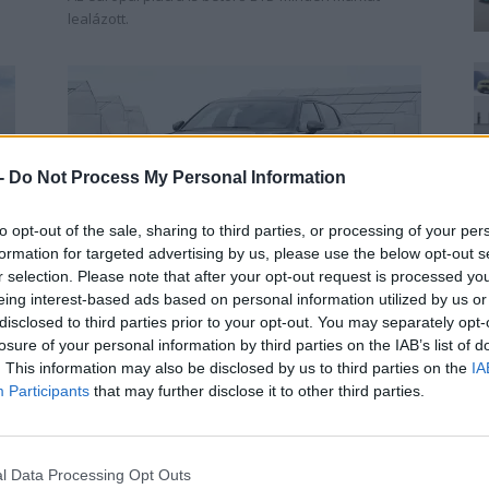
lealázott.
 -
Do Not Process My Personal Information
to opt-out of the sale, sharing to third parties, or processing of your per
Elektromos autó
formation for targeted advertising by us, please use the below opt-out s
65 ezer elektromos Polestar
r selection. Please note that after your opt-out request is processed y
autóval bővíti járműparkját a
eing interest-based ads based on personal information utilized by us or
Hertz
disclosed to third parties prior to your opt-out. You may separately opt-
losure of your personal information by third parties on the IAB’s list of
e-cars.hu
-
2022-04-05
0
0
. This information may also be disclosed by us to third parties on the
IA
A Hertz bejelentette, hogy akár 65 ezer tisztán
Participants
that may further disclose it to other third parties.
elektromos Polestar autóval növeli elektromos
járműflottáját a következő években. Tavaly a Hertz
bejelentette, hogy jelentős erőfeszítéseket tesz...
l Data Processing Opt Outs