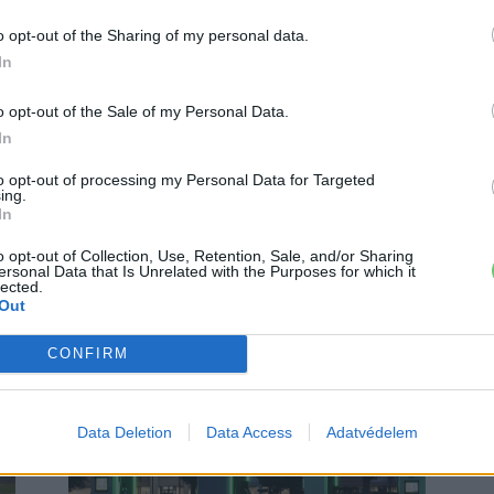
o opt-out of the Sharing of my personal data.
In
o opt-out of the Sale of my Personal Data.
In
E
Elektromos autó
Kí
to opt-out of processing my Personal Data for Targeted
ing.
sz
Előregyártott rendszerrel,
In
le
rekordidő alatt telepített a
el
0
o opt-out of Collection, Use, Retention, Sale, and/or Sharing
Tesla töltőállomását
ersonal Data that Is Unrelated with the Purposes for which it
lected.
Eriqo
-
2022-03-02
0
Out
Új módszerrel rövidíti le a Tesla a kivitelezési
munkálatok idejét.
CONFIRM
E
9 
ki
Data Deletion
Data Access
Adatvédelem
ez
a..