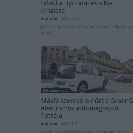
bővül a Hyundai és a Kia
kínálata
e-cars.hu
-
2025-05-05
Jövőre jönnek az olcsó Hyundai és Kia elektromos
autók.
Elektromos autó
Másfélszeresére nőtt a Green
elektromos autómegosztó
flottája
e-cars.hu
-
2023-01-17
Másfélszeresére nőtt a népszerű autómegosztó