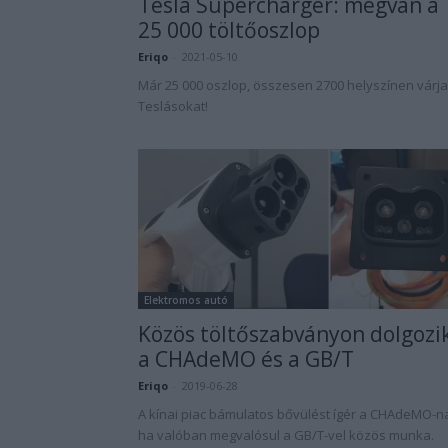
Tesla Supercharger: megvan a
25 000 töltőoszlop
Eriqo
-
2021-05-10
Már 25 000 oszlop, összesen 2700 helyszínen várja
Teslásokat!
Elektromos autó
Közös töltőszabványon dolgozi
a CHAdeMO és a GB/T
Eriqo
-
2019-06-28
A kínai piac bámulatos bővülést ígér a CHAdeMO-n
ha valóban megvalósul a GB/T-vel közös munka.