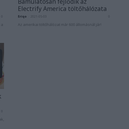
Bámulatosan fejlődik az
Electrify America töltőhálózata
Eriqo
-
2021-05-03
0
0
 a
Az amerikai töltőhálózat már 600 állomásnál jár!
k
0
ak,