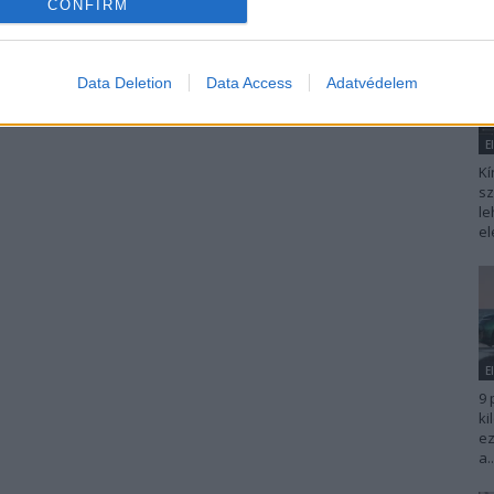
CONFIRM
Data Deletion
Data Access
Adatvédelem
E
Kí
sz
le
el
E
9 
ki
ez
a..