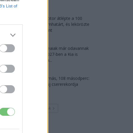
2026-08-04
B’s List of
A Leapmotor átlépte a 100
ezres álomhatárt, és lekörözte
a Changant
2026-08-05
A dél-koreaiak már odavannak
érte — 2027-ben a Kia is
megkapja...
2026-07-29
4000 állomás, 108 másodperc:
itt a Nio új csererekordja
2026-08-05
Továbbiak
Legutolsó cikkek