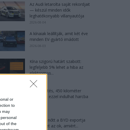
Az Audi letarolta saját rekordjait
— készül minden idők
leghatékonyabb villanyautója
2026-08-04
A kínaiak leállítják, amit két éve
minden EV-gyártó imádott
2026-08-03
Kína szigorú határt szabott:
legfeljebb 5% lehet a hiba az
elektromos...
2026-08-05
9 perc töltés, 450 kilométer
hatótáv – ezzel indulhat harcba
sonal or
a...
ection to
2026-08-05
ou may
 personal
124%-kal nőtt a BYD exportja
out of the
— ez lehet az ok, amiért...
 downstream