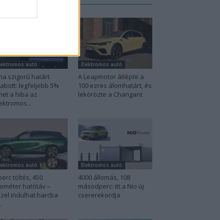
lektromos autó
Elektromos autó
na szigorú határt
A Leapmotor átlépte a
abott: legfeljebb 5%
100 ezres álomhatárt, és
het a hiba az
lekörözte a Changant
ektromos...
lektromos autó
Elektromos autó
perc töltés, 450
4000 állomás, 108
lométer hatótáv –
másodperc: itt a Nio új
zel indulhat harcba
csererekordja
.