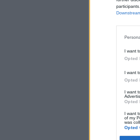
participants
Downstream 
Persona
I want t
Opted 
I want t
Opted 
I want 
Advertis
Opted 
I want t
of my P
was col
Opted 