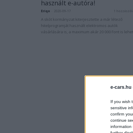
használt e-autóra!
Eriqo
-
2020-09-17
1 hozzászól
A skót kormányzat kiterjesztette a már létező
hitelprogramját használt elektromos autók
vásárlására is, a maximum akár 20 000 Font is lehet
e-cars.hu
If you wish 
sensitive in
confirm you
continue se
information 
further disc