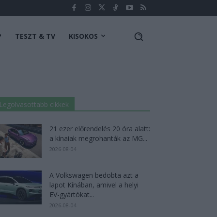
P
TESZT & TV
KISOKOS
Legolvasottabb cikkek
21 ezer előrendelés 20 óra alatt:
a kínaiak megrohanták az MG...
2026-08-04
A Volkswagen bedobta azt a
lapot Kínában, amivel a helyi
EV-gyártókat...
2026-08-04