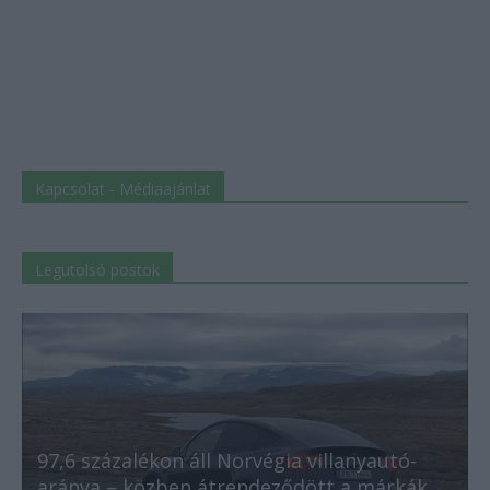
Kapcsolat - Médiaajánlat
Legutolsó postok
97,6 százalékon áll Norvégia villanyautó-
aránya – közben átrendeződött a márkák