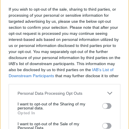
időt kínálhat alacsonyabb költségek mellett is.
If you wish to opt-out of the sale, sharing to third parties, or
processing of your personal or sensitive information for
Új motor és EREV-változatok: mire
targeted advertising by us, please use the below opt-out
section to confirm your selection. Please note that after your
számíthatnak a jövőbeli
opt-out request is processed you may continue seeing
tulajdonosok?
interest-based ads based on personal information utilized by
us or personal information disclosed to third parties prior to
A Renault emellett egy új, harmadik
your opt-out. You may separately opt-out of the further
disclosure of your personal information by third parties on the
generációs,
ritkaföldfém-mentes villanymotort
is
IAB’s list of downstream participants. This information may
fejleszt, amely gerjesztett szinkronmotoros technológiát
also be disclosed by us to third parties on the
IAB’s List of
alkalmaz. A vállalat közlése szerint:
„A 93 százalékos
Downstream Participants
that may further disclose it to other
autópályás hatásfokkal és 25 százalékkal nagyobb
third parties.
teljesítménnyel rendelkező, 275 lóerős villanymotort saját
Personal Data Processing Opt Outs
fejlesztésben és gyártásban készítjük el, első- és
hátsókerék-hajtású kivitelben egyaránt elérhető lesz. Az
I want to opt-out of the Sharing of my
personal data.
innovatív, skálázható 7 az 1-ben teljesítményelektronikával
Opted In
párosítva az új motor 20 százalékkal olcsóbban gyártható,
I want to opt-out of the Sale of my
mint az előző generáció.”
Personal Data.