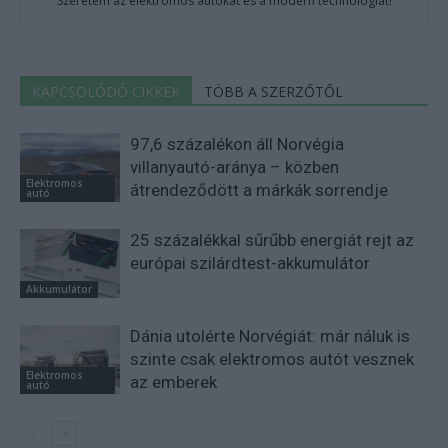
Szeretem az elektromos autókat és a modern technológiát!
KAPCSOLÓDÓ CIKKEK
TÖBB A SZERZŐTŐL
97,6 százalékon áll Norvégia
villanyautó-aránya – közben
Elektromos
átrendeződött a márkák sorrendje
autó
25 százalékkal sűrűbb energiát rejt az
európai szilárdtest-akkumulátor
Akkumulátor
Dánia utolérte Norvégiát: már náluk is
szinte csak elektromos autót vesznek
Elektromos
az emberek
autó