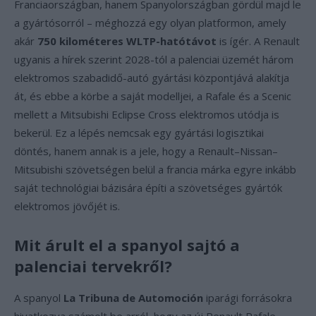
Franciaországban, hanem Spanyolországban gördül majd le
a gyártósorról – méghozzá egy olyan platformon, amely
akár
750 kilométeres WLTP-hatótávot
is ígér. A Renault
ugyanis a hírek szerint 2028-tól a palenciai üzemét három
elektromos szabadidő-autó gyártási központjává alakítja
át, és ebbe a körbe a saját modelljei, a Rafale és a Scenic
mellett a Mitsubishi Eclipse Cross elektromos utódja is
bekerül. Ez a lépés nemcsak egy gyártási logisztikai
döntés, hanem annak is a jele, hogy a Renault–Nissan–
Mitsubishi szövetségen belül a francia márka egyre inkább
saját technológiai bázisára építi a szövetséges gyártók
elektromos jövőjét is.
Mit árult el a spanyol sajtó a
palenciai tervekről?
A spanyol
La Tribuna de Automoción
iparági forrásokra