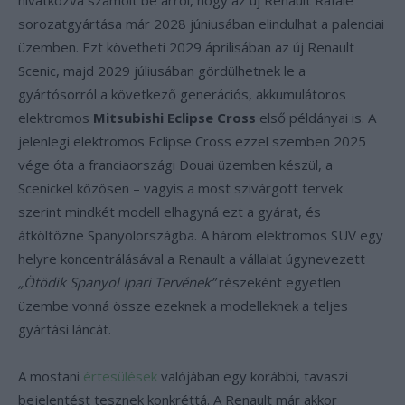
hivatkozva számolt be arról, hogy az új Renault Rafale
sorozatgyártása már 2028 júniusában elindulhat a palenciai
üzemben. Ezt követheti 2029 áprilisában az új Renault
Scenic, majd 2029 júliusában gördülhetnek le a
gyártósorról a következő generációs, akkumulátoros
elektromos
Mitsubishi Eclipse Cross
első példányai is. A
jelenlegi elektromos Eclipse Cross ezzel szemben 2025
vége óta a franciaországi Douai üzemben készül, a
Scenickel közösen – vagyis a most szivárgott tervek
szerint mindkét modell elhagyná ezt a gyárat, és
átköltözne Spanyolországba. A három elektromos SUV egy
helyre koncentrálásával a Renault a vállalat úgynevezett
„Ötödik Spanyol Ipari Tervének”
részeként egyetlen
üzembe vonná össze ezeknek a modelleknek a teljes
gyártási láncát.
A mostani
értesülések
valójában egy korábbi, tavaszi
bejelentést tesznek konkréttá. A Renault már akkor