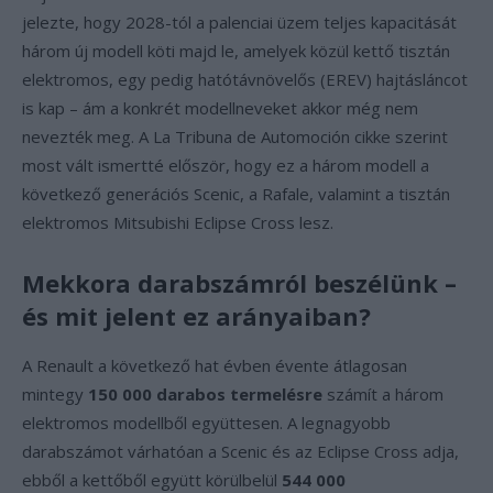
jelezte, hogy 2028-tól a palenciai üzem teljes kapacitását
három új modell köti majd le, amelyek közül kettő tisztán
elektromos, egy pedig hatótávnövelős (EREV) hajtásláncot
is kap – ám a konkrét modellneveket akkor még nem
nevezték meg. A La Tribuna de Automoción cikke szerint
most vált ismertté először, hogy ez a három modell a
következő generációs Scenic, a Rafale, valamint a tisztán
elektromos Mitsubishi Eclipse Cross lesz.
Mekkora darabszámról beszélünk –
és mit jelent ez arányaiban?
A Renault a következő hat évben évente átlagosan
mintegy
150 000 darabos termelésre
számít a három
elektromos modellből együttesen. A legnagyobb
darabszámot várhatóan a Scenic és az Eclipse Cross adja,
ebből a kettőből együtt körülbelül
544 000