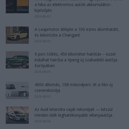
a hiba az elektromos autók akkumulátor-
kijelzőjén
2026-08-05
A Leapmotor átlépte a 100 ezres álomhatárt,
és lekörözte a Changant
2026-08-05
9 perc töltés, 450 kilométer hatótáv – ezzel
indulhat harcba a Xpeng új szabadidő-autója
Európában
2026-08-05
4000 állomás, 108 másodperc: itt a Nio új
csererekordja
2026-08-05
Az Audi letarolta saját rekordjait — készül
minden idők leghatékonyabb villanyautója
2026-08-04