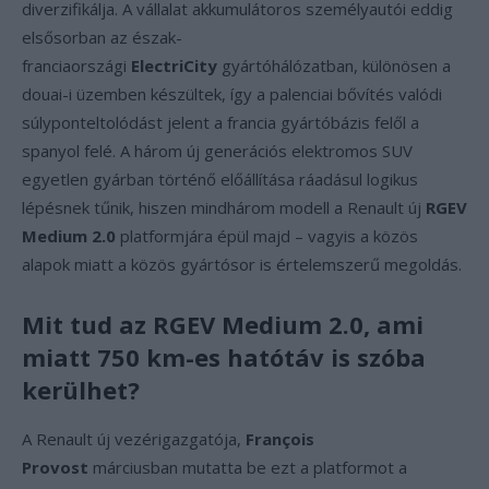
diverzifikálja. A vállalat akkumulátoros személyautói eddig
elsősorban az észak-
franciaországi
ElectriCity
gyártóhálózatban, különösen a
douai-i üzemben készültek, így a palenciai bővítés valódi
súlyponteltolódást jelent a francia gyártóbázis felől a
spanyol felé. A három új generációs elektromos SUV
egyetlen gyárban történő előállítása ráadásul logikus
lépésnek tűnik, hiszen mindhárom modell a Renault új
RGEV
Medium 2.0
platformjára épül majd – vagyis a közös
alapok miatt a közös gyártósor is értelemszerű megoldás.
Mit tud az RGEV Medium 2.0, ami
miatt 750 km-es hatótáv is szóba
kerülhet?
A Renault új vezérigazgatója,
François
Provost
márciusban mutatta be ezt a platformot a