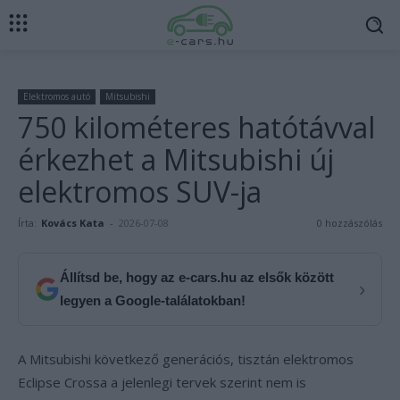
Elektromos autó
Mitsubishi
750 kilométeres hatótávval
érkezhet a Mitsubishi új
elektromos SUV-ja
Írta:
Kovács Kata
-
2026-07-08
0 hozzászólás
Állítsd be, hogy az e-cars.hu az elsők között
›
legyen a Google-találatokban!
A Mitsubishi következő generációs, tisztán elektromos
Eclipse Crossa a jelenlegi tervek szerint nem is