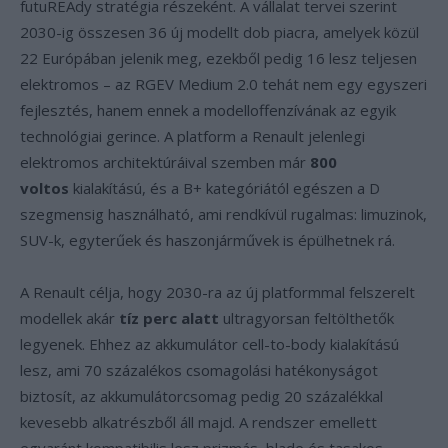
futuREAdy stratégia részeként. A vállalat tervei szerint
2030-ig összesen 36 új modellt dob piacra, amelyek közül
22 Európában jelenik meg, ezekből pedig 16 lesz teljesen
elektromos – az RGEV Medium 2.0 tehát nem egy egyszeri
fejlesztés, hanem ennek a modelloffenzívának az egyik
technológiai gerince. A platform a Renault jelenlegi
elektromos architektúráival szemben már
800
voltos
kialakítású, és a B+ kategóriától egészen a D
szegmensig használható, ami rendkívül rugalmas: limuzinok,
SUV-k, egyterűek és haszonjárművek is épülhetnek rá.
A Renault célja, hogy 2030-ra az új platformmal felszerelt
modellek akár
tíz perc alatt
ultragyorsan feltölthetők
legyenek. Ehhez az akkumulátor cell-to-body kialakítású
lesz, ami 70 százalékos csomagolási hatékonyságot
biztosít, az akkumulátorcsomag pedig 20 százalékkal
kevesebb alkatrészből áll majd. A rendszer emellett