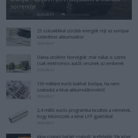
sorrendje
Kovács Kata
-
2026-08-07
0 hozzászólás
25 százalékkal sűrűbb energiát rejt az európai
szilárdtest-akkumulátor
2026-08-07
Dánia utolérte Norvégiát: már náluk is szinte
csak elektromos autót vesznek az emberek
2026-08-07
150 milliárd eurót bukhat Európa, ha nem
szabadul a kínai akkumulátoroktól
2026-08-07
2,4 millió eurós programba kezdtek a németek,
hogy lekörözzék a kínai LFP-gyártókat
2026-08-07
Kína szigorú határt szabott: legfeljebb 5% lehet