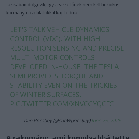
fázisában dolgozik, így a vezetőnek nem kell heroikus
kormánymozdulatokkal kapkodnia.
LET'S TALK VEHICLE DYNAMICS
CONTROL (VDC). WITH HIGH
RESOLUTION SENSING AND PRECISE
MULTI-MOTOR CONTROLS
DEVELOPED IN-HOUSE, THE TESLA
SEMI PROVIDES TORQUE AND
STABILITY EVEN ON THE TRICKIEST
OF WINTER SURFACES.
PIC.TWITTER.COM/XNVCGYQCFC
— Dan Priestley (@danWpriestley)
June 25, 2026
A rakomány, ami komolyabbá tette