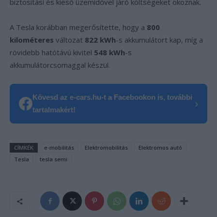
biztosítási és kieső üzemidővel járó költségeket okoznak.
A Tesla korábban megerősítette, hogy a
800
kilométeres
változat
822 kWh
-s akkumulátort kap, míg a
rövidebb hatótávú kivitel
548 kWh
-s
akkumulátorcsomaggal készül.
Kövesd az e-cars.hu-t a Facebookon is, további
›
tartalmakért!
CÍMKÉK
e-mobilitás
Elektromobilitás
Elektromos autó
Tesla
tesla semi