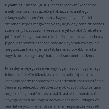
Dynamics Control (VDC)
rendszerének működésébe,
amely pontosan azt az előnyt aknázza ki, amit egy
villanyhajtástól remélni lehet a hagyományos dízellel
szemben: képes megakadályozni, hogy egy több tíz tonnás
szerelvény kicsússzon a vezető irányítása alól. A felvételen
jól látható, hogy a kamion rövid időre elveszíti a tapadást a
jégen, a rendszer azonban rendkívül gyorsan korrigálja a
megcsúszást, és a jármű stabilan halad tovább, anélkül
hogy kitörne vagy irányíthatatlanul sodródni kezdene.
Priestley a bejegyzésében úgy fogalmazott, hogy a nagy
felbontású érzékelőknek és a házon belül fejlesztett,
rendkívül precíz többmotoros vezérlésnek köszönhetően a
Semi a legnehezebb téli útviszonyok között is biztosítja a
megfelelő nyomatékot és a stabilitást. A demonstráció
lényege éppen az, hogy a beavatkozás nem utólagos és
nem látványos — a rendszer már a megcsúszás kezdeti