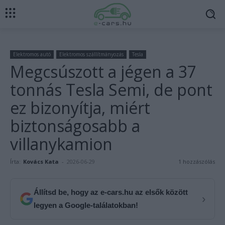
Elektromos autó
Elektromos szállítmányozás
Tesla
Megcsúszott a jégen a 37
tonnás Tesla Semi, de pont
ez bizonyítja, miért
biztonságosabb a
villanykamion
Írta:
Kovács Kata
-
2026-06-29
1 hozzászólás
Állítsd be, hogy az e-cars.hu az elsők között
›
legyen a Google-találatokban!