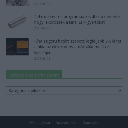
2026-08-07
2,4 millió eurós programba kezdtek a németek,
hogy lekörözzék a kínai LFP-gyártókat
2026-08-07
Kína szigorú határt szabott: legfeljebb 5% lehet
a hiba az elektromos autók akkumulátor-
kijelzőjén
2026-08-05
Keresés autómárka szerint
Keresés
autómárka
szerint
Médiaajánlat
Adatvédelem
Kapcsolat