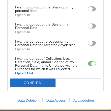
hajtásláncok egyre fejlettebb szoftverekkel is nehezen
I want to opt-out of the Sharing of my
tudnak utolérni.
personal data.
Opted In
Miért épp most jött a demonstráció?
I want to opt-out of the Sale of my
Personal Data.
Opted In
A videó időzítése sem véletlen. A Tesla hosszú évek
csúszásai után végre megkezdte a Semi
I want to opt-out of processing my
Personal Data for Targeted Advertising.
sorozatgyártásának felfuttatását: az első példányok
Opted In
áprilisban gördültek le a vállalat új nevadai üzemének nagy
I want to opt-out of Collection, Use,
volumenű gyártósoráról, amely évente akár
50 000
Retention, Sale, and/or Sharing of my
Personal Data that Is Unrelated with the
elektromos kamion
előállítására lesz képes. A
Purposes for which it was collected.
biztonságra és menetstabilitásra épített kommunikáció
Opted Out
éppen ebben az időszakban különösen értékes, hiszen a
CONFIRM
flottakezelők számára nemcsak a hatótáv és az
üzemeltetési költség számít, hanem az is, hogy a járművek
minél kevesebb balesetet szenvedjenek — a felborulások
Data Deletion
Data Access
Adatvédelem
és az összecsukló szerelvények ugyanis komoly javítási,