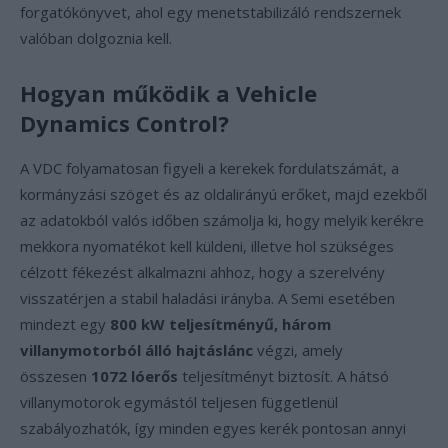
forgatókönyvet, ahol egy menetstabilizáló rendszernek
valóban dolgoznia kell.
Hogyan működik a Vehicle
Dynamics Control?
A VDC folyamatosan figyeli a kerekek fordulatszámát, a
kormányzási szöget és az oldalirányú erőket, majd ezekből
az adatokból valós időben számolja ki, hogy melyik kerékre
mekkora nyomatékot kell küldeni, illetve hol szükséges
célzott fékezést alkalmazni ahhoz, hogy a szerelvény
visszatérjen a stabil haladási irányba. A Semi esetében
mindezt egy
800 kW teljesítményű, három
villanymotorból álló hajtáslánc
végzi, amely
összesen
1072 lóerős
teljesítményt biztosít. A hátsó
villanymotorok egymástól teljesen függetlenül
szabályozhatók, így minden egyes kerék pontosan annyi