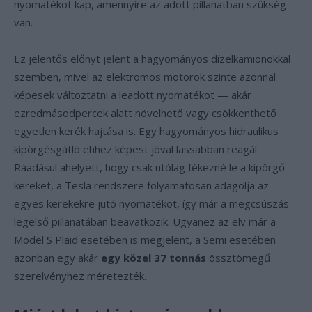
nyomatékot kap, amennyire az adott pillanatban szükség
van.
Ez jelentős előnyt jelent a hagyományos dízelkamionokkal
szemben, mivel az elektromos motorok szinte azonnal
képesek változtatni a leadott nyomatékot — akár
ezredmásodpercek alatt növelhető vagy csökkenthető
egyetlen kerék hajtása is. Egy hagyományos hidraulikus
kipörgésgátló ehhez képest jóval lassabban reagál.
Ráadásul ahelyett, hogy csak utólag fékezné le a kipörgő
kereket, a Tesla rendszere folyamatosan adagolja az
egyes kerekekre jutó nyomatékot, így már a megcsúszás
legelső pillanatában beavatkozik. Ugyanez az elv már a
Model S Plaid esetében is megjelent, a Semi esetében
azonban egy akár
egy közel 37 tonnás
össztömegű
szerelvényhez méretezték.