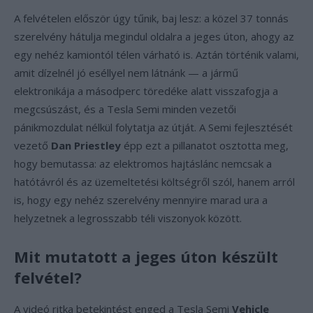
A felvételen először úgy tűnik, baj lesz: a közel 37 tonnás
szerelvény hátulja megindul oldalra a jeges úton, ahogy az
egy nehéz kamiontól télen várható is. Aztán történik valami,
amit dízelnél jó eséllyel nem látnánk — a jármű
elektronikája a másodperc töredéke alatt visszafogja a
megcsúszást, és a Tesla Semi minden vezetői
pánikmozdulat nélkül folytatja az útját. A Semi fejlesztését
vezető
Dan Priestley
épp ezt a pillanatot osztotta meg,
hogy bemutassa: az elektromos hajtáslánc nemcsak a
hatótávról és az üzemeltetési költségről szól, hanem arról
is, hogy egy nehéz szerelvény mennyire marad ura a
helyzetnek a legrosszabb téli viszonyok között.
Mit mutatott a jeges úton készült
felvétel?
A videó ritka betekintést enged a Tesla Semi
Vehicle