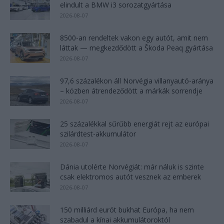
elindult a BMW i3 sorozatgyártása
2026-08-07
8500-an rendeltek vakon egy autót, amit nem
láttak — megkezdődött a Škoda Peaq gyártása
2026-08-07
97,6 százalékon áll Norvégia villanyautó-aránya
– közben átrendeződött a márkák sorrendje
2026-08-07
25 százalékkal sűrűbb energiát rejt az európai
szilárdtest-akkumulátor
2026-08-07
Dánia utolérte Norvégiát: már náluk is szinte
csak elektromos autót vesznek az emberek
2026-08-07
150 milliárd eurót bukhat Európa, ha nem
szabadul a kínai akkumulátoroktól