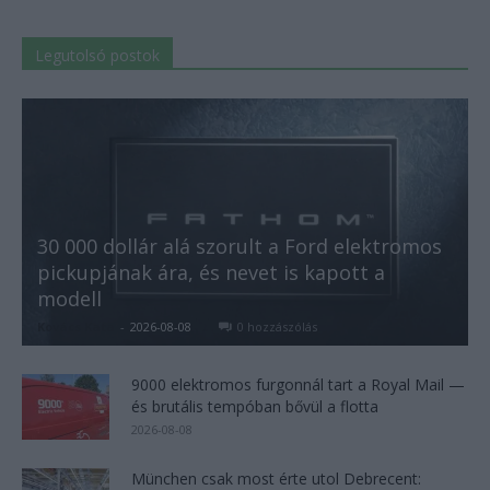
Legutolsó postok
30 000 dollár alá szorult a Ford elektromos
pickupjának ára, és nevet is kapott a
modell
Kovács Kata
-
2026-08-08
0 hozzászólás
9000 elektromos furgonnál tart a Royal Mail —
és brutális tempóban bővül a flotta
2026-08-08
München csak most érte utol Debrecent: