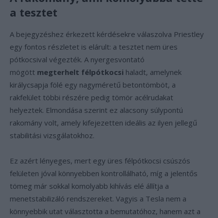
a tesztet
A bejegyzéshez érkezett kérdésekre válaszolva Priestley
egy fontos részletet is elárult: a tesztet nem üres
pótkocsival végezték. A nyergesvontató
mögött
megterhelt félpótkocsi
haladt, amelynek
királycsapja fölé egy nagyméretű betontömböt, a
rakfelület többi részére pedig tömör acélrudakat
helyeztek. Elmondása szerint ez alacsony súlypontú
rakomány volt, amely kifejezetten ideális az ilyen jellegű
stabilitási vizsgálatokhoz.
Ez azért lényeges, mert egy üres félpótkocsi csúszós
felületen jóval könnyebben kontrollálható, míg a jelentős
tömeg már sokkal komolyabb kihívás elé állítja a
menetstabilizáló rendszereket. Vagyis a Tesla nem a
könnyebbik utat választotta a bemutatóhoz, hanem azt a