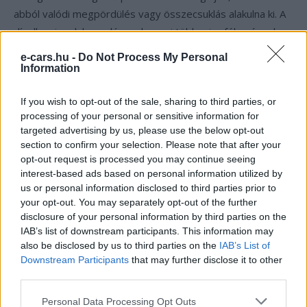
abból valódi megpördülés vagy összecsuklás alakulna ki. A
dízelkamionok hasonló rendszerei többnyire fékezéssel
próbálják kezelni a helyzetet, míg a Tesla pozitív vagy
e-cars.hu -
Do Not Process My Personal
negatív nyomatékot is küldhet az egyes kerekekre, aktívan
Information
visszaterelve a szerelvényt a stabil irányba. A Tesla
egyébként már a Semi első bemutatásakor is azt állította,
If you wish to opt-out of the sale, sharing to third parties, or
processing of your personal or sensitive information for
hogy a független, kerékenkénti motorvezérlés miatt a
targeted advertising by us, please use the below opt-out
kamion gyakorlatilag
„lehetetlen, hogy jackknife helyzetbe
section to confirm your selection. Please note that after your
kerüljön”.
opt-out request is processed you may continue seeing
interest-based ads based on personal information utilized by
us or personal information disclosed to third parties prior to
Érdemes ugyanakkor fenntartásokkal kezelni a látottakat,
your opt-out. You may separately opt-out of the further
hiszen a felvételt maga a Tesla készítette, nem pedig egy
disclosure of your personal information by third parties on the
független törésteszt vagy összehasonlító vizsgálat. Az
IAB’s list of downstream participants. This information may
„összecsukhatatlan kamion”
ennyiben inkább
also be disclosed by us to third parties on the
IAB’s List of
Downstream Participants
that may further disclose it to other
marketingüzenet, mint tudományosan igazolt állítás. Ettől
third parties.
még a technológia mögött álló fizikai alapelvek valósak, és
olyan előnyöket kínálnak, amelyeket a hagyományos dízel
Personal Data Processing Opt Outs