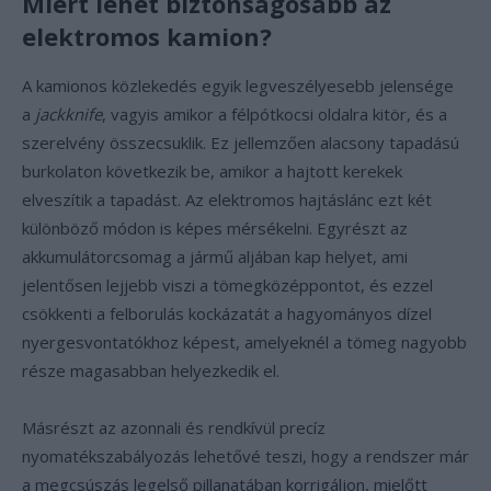
Miért lehet biztonságosabb az
elektromos kamion?
A kamionos közlekedés egyik legveszélyesebb jelensége
a
jackknife
, vagyis amikor a félpótkocsi oldalra kitör, és a
szerelvény összecsuklik. Ez jellemzően alacsony tapadású
burkolaton következik be, amikor a hajtott kerekek
elveszítik a tapadást. Az elektromos hajtáslánc ezt két
különböző módon is képes mérsékelni. Egyrészt az
akkumulátorcsomag a jármű aljában kap helyet, ami
jelentősen lejjebb viszi a tömegközéppontot, és ezzel
csökkenti a felborulás kockázatát a hagyományos dízel
nyergesvontatókhoz képest, amelyeknél a tömeg nagyobb
része magasabban helyezkedik el.
Másrészt az azonnali és rendkívül precíz
nyomatékszabályozás lehetővé teszi, hogy a rendszer már
a megcsúszás legelső pillanatában korrigáljon, mielőtt