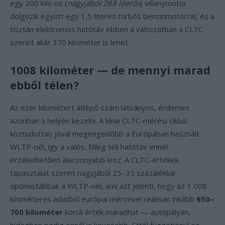
egy 200 kW-os (
nagyjából 268 lóerős
) villanymotor
dolgozik együtt egy 1,5 literes turbós benzinmotorral, és a
tisztán elektromos hatótáv ebben a változatban a CLTC
szerint akár 370 kilométer is lehet.
1008 kilométer — de mennyi marad
ebből télen?
Az ezer kilométert átlépő szám látványos, érdemes
azonban a helyén kezelni. A kínai CLTC-mérési ciklus
köztudottan jóval megengedőbb a Európában használt
WLTP-nél, így a valós, főleg téli hatótáv ennél
érzékelhetően alacsonyabb lesz. A CLTC-értékek
tapasztalat szerint nagyjából 25–35 százalékkal
optimistábbak a WLTP-nél, ami azt jelenti, hogy az 1 008
kilométeres adatból európai mércével reálisan inkább
650–
700 kilométer
körüli érték maradhat — autópályán,