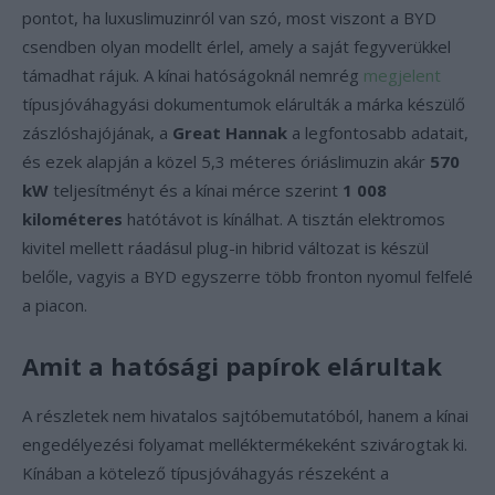
pontot, ha luxuslimuzinról van szó, most viszont a BYD
csendben olyan modellt érlel, amely a saját fegyverükkel
támadhat rájuk. A kínai hatóságoknál nemrég
megjelent
típusjóváhagyási dokumentumok elárulták a márka készülő
zászlóshajójának, a
Great Hannak
a legfontosabb adatait,
és ezek alapján a közel 5,3 méteres óriáslimuzin akár
570
kW
teljesítményt és a kínai mérce szerint
1 008
kilométeres
hatótávot is kínálhat. A tisztán elektromos
kivitel mellett ráadásul plug-in hibrid változat is készül
belőle, vagyis a BYD egyszerre több fronton nyomul felfelé
a piacon.
Amit a hatósági papírok elárultak
A részletek nem hivatalos sajtóbemutatóból, hanem a kínai
engedélyezési folyamat melléktermékeként szivárogtak ki.
Kínában a kötelező típusjóváhagyás részeként a