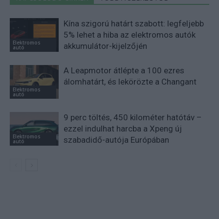
Kína szigorú határt szabott: legfeljebb
5% lehet a hiba az elektromos autók
Elektromos
akkumulátor-kijelzőjén
autó
A Leapmotor átlépte a 100 ezres
álomhatárt, és lekörözte a Changant
Elektromos
autó
9 perc töltés, 450 kilométer hatótáv –
ezzel indulhat harcba a Xpeng új
Elektromos
szabadidő-autója Európában
autó