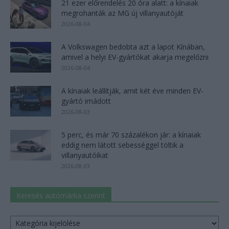
21 ezer előrendelés 20 óra alatt: a kínaiak
megrohanták az MG új villanyautóját
2026-08-04
A Volkswagen bedobta azt a lapot Kínában,
amivel a helyi EV-gyártókat akarja megelőzni
2026-08-04
A kínaiak leállítják, amit két éve minden EV-
gyártó imádott
2026-08-03
5 perc, és már 70 százalékon jár: a kínaiak
eddig nem látott sebességgel töltik a
villanyautóikat
2026-08-03
Keresés autómárka szerint
Keresés
autómárka