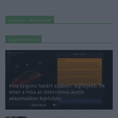
Kapcsolat - Médiaajánlat
Legutolsó postok
Kína szigorú határt szabott: legfeljebb 5%
lehet a hiba az elektromos autók
akkumulátor-kijelzőjén
Kovács Kata
-
2026-08-05
0