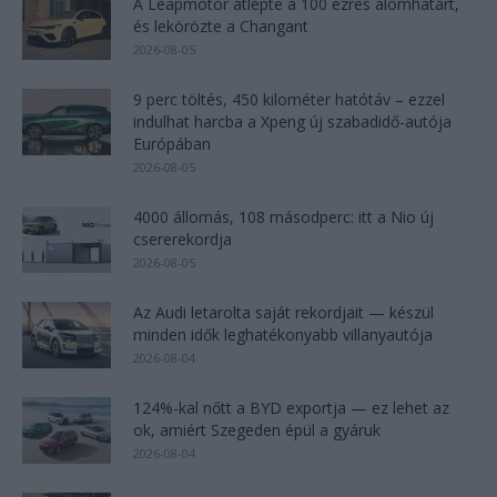
A Leapmotor átlépte a 100 ezres álomhatárt,
és lekörözte a Changant
2026-08-05
9 perc töltés, 450 kilométer hatótáv – ezzel
indulhat harcba a Xpeng új szabadidő-autója
Európában
2026-08-05
4000 állomás, 108 másodperc: itt a Nio új
csererekordja
2026-08-05
Az Audi letarolta saját rekordjait — készül
minden idők leghatékonyabb villanyautója
2026-08-04
124%-kal nőtt a BYD exportja — ez lehet az
ok, amiért Szegeden épül a gyáruk
2026-08-04