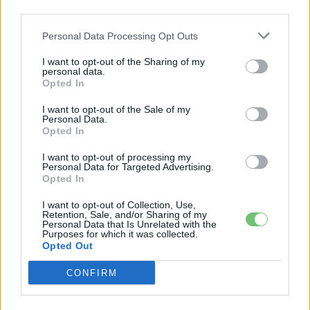
és drágább szegmensek felé tolja a kínálatát. A vállalat
third parties.
egyelőre tartja az irányt, elsősorban egyre erősebb
exportteljesítményének köszönhetően, és a Great Han
Personal Data Processing Opt Outs
pontosan ennek a felfelé építkező stratégiának a
I want to opt-out of the Sharing of my
kirakatdarabja lehet.
personal data.
Opted In
A fenti műszaki adatok egyelőre kiszivárgott
I want to opt-out of the Sale of my
Personal Data.
típusjóváhagyási dokumentumokból származnak, nem a
Opted In
BYD hivatalos kommunikációjából — a végleges piaci
I want to opt-out of processing my
specifikáció eltérhet tőlük.
Personal Data for Targeted Advertising.
Opted In
I want to opt-out of Collection, Use,
Kövesd az e-cars.hu-t a Facebookon is, további
›
Retention, Sale, and/or Sharing of my
Personal Data that Is Unrelated with the
tartalmakért!
Purposes for which it was collected.
Opted Out
CONFIRM
CÍMKÉK
BYD
BYD Great Han
e-mobilitás
Elektromobilitás
Elektromos autó