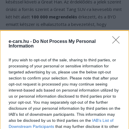
késéssel követi a Great Han. Az érdeklődés a jelek szerint
óriási: a forrás szerint a Great Tang SUV-ra kevesebb mint
két hét alatt
100 000 megrendelés
érkezett, és a BYD
emiatt kétszer is elhalasztotta a bevezetést, hogy
biztosítani tudja a gyártási kapacitást.
e-cars.hu -
Do Not Process My Personal
Nyomás otthon, lendület az
Information
exportban
If you wish to opt-out of the sale, sharing to third parties, or
processing of your personal or sensitive information for
Mindeközben a jelenlegi Han-modellcsalád továbbra is
targeted advertising by us, please use the below opt-out
kapható marad Kínában, igaz, nem könnyű időszakban. A
section to confirm your selection. Please note that after your
China EV DataTracker adatai szerint a standard BYD Han
opt-out request is processed you may continue seeing
interest-based ads based on personal information utilized by
májusban
3 390
, az erősebb Han L pedig
689
példányban
us or personal information disclosed to third parties prior to
talált gazdára. A nagyobb képet nézve a BYD nyomás alatt
your opt-out. You may separately opt-out of the further
van a hazai piacán, mivel belföldi eladásai hónapról hónapra
disclosure of your personal information by third parties on the
elmaradnak az előző évi szintektől — épp ettől válik
IAB’s list of downstream participants. This information may
also be disclosed by us to third parties on the
IAB’s List of
érdekessé, hogy a márka közben felfelé, az egyre nagyobb
Downstream Participants
that may further disclose it to other