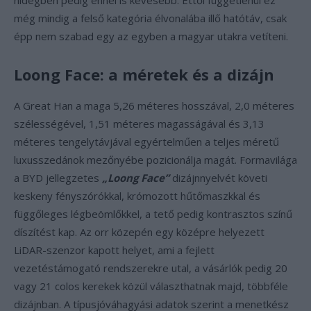
hidegben pedig ennél is kevesebb. Ettől függetlenül ez
még mindig a felső kategória élvonalába illő hatótáv, csak
épp nem szabad egy az egyben a magyar utakra vetíteni.
Loong Face: a méretek és a dizájn
A Great Han a maga 5,26 méteres hosszával, 2,0 méteres
szélességével, 1,51 méteres magasságával és 3,13
méteres tengelytávjával egyértelműen a teljes méretű
luxusszedánok mezőnyébe pozicionálja magát. Formavilága
a BYD jellegzetes
„Loong Face”
dizájnnyelvét követi
keskeny fényszórókkal, krómozott hűtőmaszkkal és
függőleges légbeömlőkkel, a tető pedig kontrasztos színű
díszítést kap. Az orr közepén egy középre helyezett
LiDAR-szenzor kapott helyet, ami a fejlett
vezetéstámogató rendszerekre utal, a vásárlók pedig 20
vagy 21 colos kerekek közül választhatnak majd, többféle
dizájnban. A típusjóváhagyási adatok szerint a menetkész