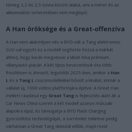
tömeg 2,2 és 2,5 tonna között alakul, ami a méret és az
akkumulátor ismeretében nem meglepő.
A Han öröksége és a Great-offenzíva
A Han nem akármilyen név a BYD-nál: a Tang elektromos
SUV-val együtt ez a modell segítette hozzá a márkát
ahhoz, hogy korán megvesse a lábát Kína prémium
villanyautó-piacán. A két típus bevezetésük óta több
frissítésen is átesett, legutóbb 2025-ben, amikor a
Han
L
és a
Tang L
csúcsmodellekkel bővült a kínálat, immár a
vállalat új, 1000 voltos platformjára építve. A Great Han
mellett ráadásul egy
Great Tang
is fejlesztés alatt áll: a
Car News China szerint a két modell azonos műszaki
alapokra épül, és támogatja a BYD Flash Charging
gyorstöltési technológiáját, a sorrendet tekintve pedig
várhatóan a Great Tang debütál előbb, majd rövid