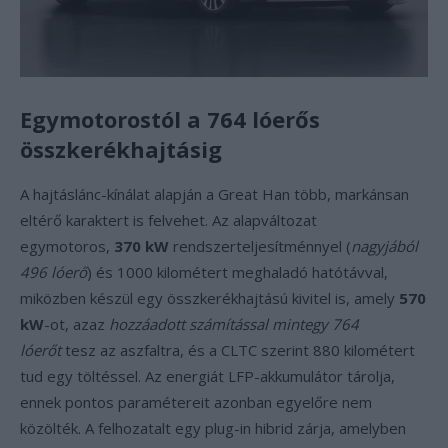
Egymotorostól a 764 lóerős
összkerékhajtásig
A hajtáslánc-kínálat alapján a Great Han több, markánsan
eltérő karaktert is felvehet. Az alapváltozat
egymotoros,
370 kW
rendszerteljesítménnyel (
nagyjából
496 lóerő
) és 1000 kilométert meghaladó hatótávval,
miközben készül egy összkerékhajtású kivitel is, amely
570
kW
-ot, azaz
hozzáadott számítással mintegy 764
lóerőt
tesz az aszfaltra, és a CLTC szerint 880 kilométert
tud egy töltéssel. Az energiát LFP-akkumulátor tárolja,
ennek pontos paramétereit azonban egyelőre nem
közölték. A felhozatalt egy plug-in hibrid zárja, amelyben