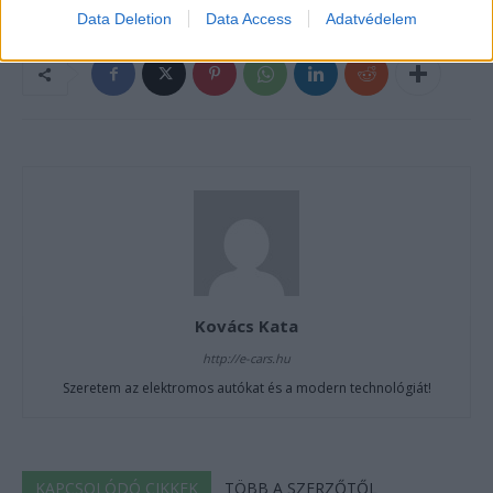
Data Deletion
Data Access
Adatvédelem
Kovács Kata
http://e-cars.hu
Szeretem az elektromos autókat és a modern technológiát!
KAPCSOLÓDÓ CIKKEK
TÖBB A SZERZŐTŐL