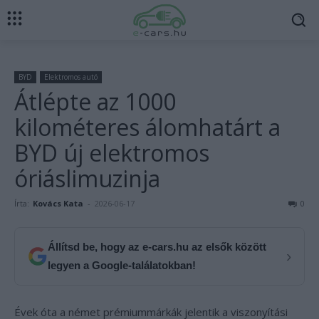
BYD
Elektromos autó
Átlépte az 1000
kilométeres álomhatárt a
BYD új elektromos
óriáslimuzinja
Írta:
Kovács Kata
-
2026-06-17
0
Állítsd be, hogy az e-cars.hu az elsők között
›
legyen a Google-találatokban!
Évek óta a német prémiummárkák jelentik a viszonyítási