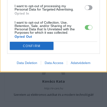
CÍMKÉK
akkumulátor
BYD
e-mobilitás
Elektromobilitás
Elektromos autó
I want to opt-out of processing my
Nátrium-ion
Personal Data for Targeted Advertising.
Opted In
I want to opt-out of Collection, Use,
Retention, Sale, and/or Sharing of my
Personal Data that Is Unrelated with the
Purposes for which it was collected.
Opted Out
CONFIRM
Data Deletion
Data Access
Adatvédelem
Kovács Kata
http://e-cars.hu
Szeretem az elektromos autókat és a modern technológiát!