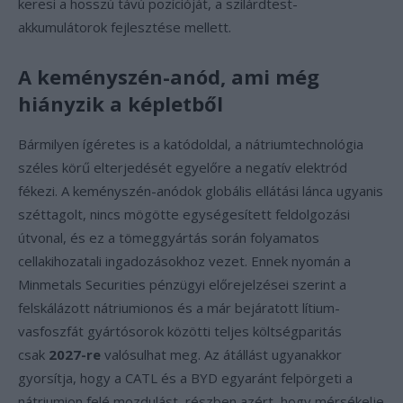
keresi a hosszú távú pozícióját, a szilárdtest-
akkumulátorok fejlesztése mellett.
A keményszén-anód, ami még
hiányzik a képletből
Bármilyen ígéretes is a katódoldal, a nátriumtechnológia
széles körű elterjedését egyelőre a negatív elektród
fékezi. A keményszén-anódok globális ellátási lánca ugyanis
széttagolt, nincs mögötte egységesített feldolgozási
útvonal, és ez a tömeggyártás során folyamatos
cellakihozatali ingadozásokhoz vezet. Ennek nyomán a
Minmetals Securities pénzügyi előrejelzései szerint a
felskálázott nátriumionos és a már bejáratott lítium-
vasfoszfát gyártósorok közötti teljes költségparitás
csak
2027-re
valósulhat meg. Az átállást ugyanakkor
gyorsítja, hogy a CATL és a BYD egyaránt felpörgeti a
nátriumion felé mozdulást, részben azért, hogy mérsékelje