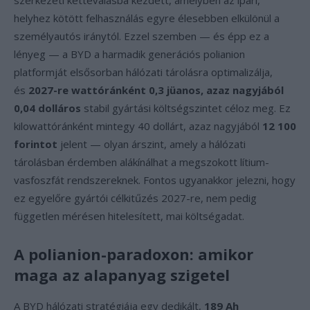
szerkezeti kettéválásba kezdett, amelyben az ipari,
helyhez kötött felhasználás egyre élesebben elkülönül a
személyautós iránytól. Ezzel szemben — és épp ez a
lényeg — a BYD a harmadik generációs polianion
platformját elsősorban hálózati tárolásra optimalizálja,
és
2027-re wattóránként 0,3 jüanos, azaz nagyjából
0,04 dolláros
stabil gyártási költségszintet céloz meg. Ez
kilowattóránként mintegy 40 dollárt, azaz nagyjából
12 100
forintot
jelent — olyan árszint, amely a hálózati
tárolásban érdemben alákínálhat a megszokott lítium-
vasfoszfát rendszereknek. Fontos ugyanakkor jelezni, hogy
ez egyelőre gyártói célkitűzés 2027-re, nem pedig
független mérésen hitelesített, mai költségadat.
A polianion-paradoxon: amikor
maga az alapanyag szigetel
A BYD hálózati stratégiája egy dedikált,
189 Ah