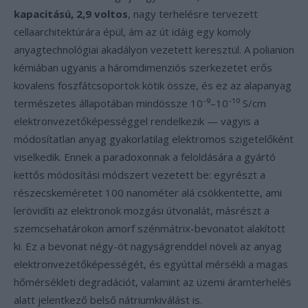
kapacitású, 2,9 voltos
, nagy terhelésre tervezett
cellaarchitektúrára épül, ám az út idáig egy komoly
anyagtechnológiai akadályon vezetett keresztül. A polianion
kémiában ugyanis a háromdimenziós szerkezetet erős
kovalens foszfátcsoportok kötik össze, és ez az alapanyag
természetes állapotában mindössze 10⁻⁹–10⁻¹⁰ S/cm
elektronvezetőképességgel rendelkezik — vagyis a
módosítatlan anyag gyakorlatilag elektromos szigetelőként
viselkedik. Ennek a paradoxonnak a feloldására a gyártó
kettős módosítási módszert vezetett be: egyrészt a
részecskeméretet 100 nanométer alá csökkentette, ami
lerövidíti az elektronok mozgási útvonalát, másrészt a
szemcsehatárokon amorf szénmátrix-bevonatot alakított
ki. Ez a bevonat négy-öt nagyságrenddel növeli az anyag
elektronvezetőképességét, és egyúttal mérsékli a magas
hőmérsékleti degradációt, valamint az üzemi áramterhelés
alatt jelentkező belső nátriumkiválást is.