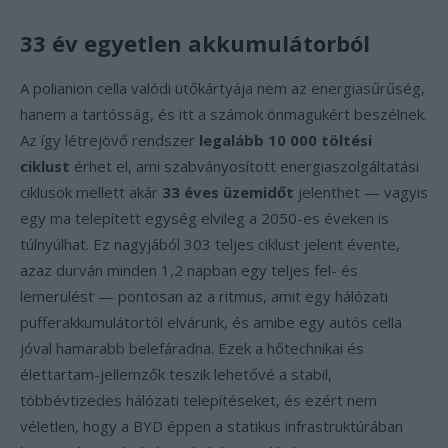
33 év egyetlen akkumulátorból
A polianion cella valódi ütőkártyája nem az energiasűrűség,
hanem a tartósság, és itt a számok önmagukért beszélnek.
Az így létrejövő rendszer
legalább 10 000 töltési
ciklust
érhet el, ami szabványosított energiaszolgáltatási
ciklusok mellett akár
33 éves üzemidőt
jelenthet — vagyis
egy ma telepített egység elvileg a 2050-es éveken is
túlnyúlhat. Ez nagyjából 303 teljes ciklust jelent évente,
azaz durván minden 1,2 napban egy teljes fel- és
lemerülést — pontosan az a ritmus, amit egy hálózati
pufferakkumulátortól elvárunk, és amibe egy autós cella
jóval hamarabb belefáradna. Ezek a hőtechnikai és
élettartam-jellemzők teszik lehetővé a stabil,
többévtizedes hálózati telepítéseket, és ezért nem
véletlen, hogy a BYD éppen a statikus infrastruktúrában