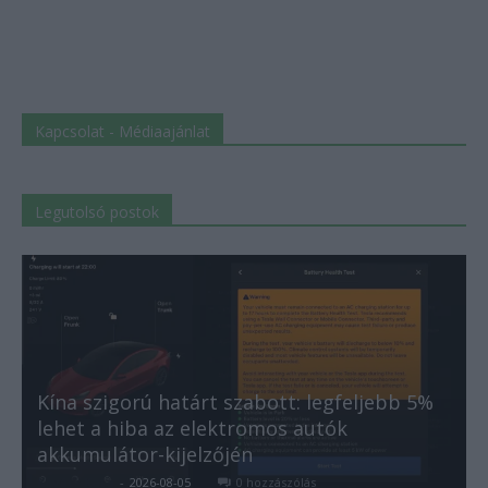
Kapcsolat - Médiaajánlat
Legutolsó postok
Kína szigorú határt szabott: legfeljebb 5%
lehet a hiba az elektromos autók
akkumulátor-kijelzőjén
Kovács Kata
-
2026-08-05
0 hozzászólás