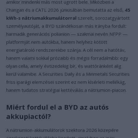
amikor mindenki más most ugrott bele. Miközben a
Changan és a CATL 2026 júniusában bemutatta az első,
45
kWh-s nátriumakkumulátorral
szerelt, sorozatgyártott
személyautóját, a BYD szándékosan más irányba fordult:
harmadik generációs polianion — szakmai nevén NFPP —
platformját nem autókba, hanem helyhez kötött
energiatároló rendszerekbe szánja. A cél nem a hatótáv,
hanem valami sokkal prózaibb és mégis forradalmibb: egy
olyan cella, amely évtizedekig bír, és wattóránként alig
kerül valamibe. A Securities Daily és a Minmetals Securities
friss iparági elemzései szerint ez nem kísérleti mellékág,
hanem tudatos stratégiai kettéválás a nátriumion-piacon.
Miért fordul el a BYD az autós
akkupiactól?
A nátriumion-akkumulátorok szektora 2026 közepére