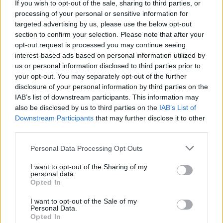
If you wish to opt-out of the sale, sharing to third parties, or
vagyis a frontális összecsapás a fő piacon egyértelműen a
processing of your personal or sensitive information for
CATL javára dőlne el. Épp ezért logikus, hogy a BYD nem
targeted advertising by us, please use the below opt-out
szemből támad, hanem egy olyan, kevésbé zsúfolt
section to confirm your selection. Please note that after your
opt-out request is processed you may continue seeing
szegmensben épít erődöt, ahol a hosszú élettartam
interest-based ads based on personal information utilized by
fontosabb a térfogati energiasűrűségnél. Az iparági adatok
us or personal information disclosed to third parties prior to
hosszú távon több akkumulátorkémia párhuzamos
your opt-out. You may separately opt-out of the further
létezését vetítik előre: a lítium-vasfoszfát és a magas
disclosure of your personal information by third parties on the
IAB’s list of downstream participants. This information may
nikkeltartalmú cellák a nagy sebességű közlekedésben
also be disclosed by us to third parties on the
IAB’s List of
maradnak meghatározók, míg a stabil polianion cellák a
Downstream Participants
that may further disclose it to other
nehézgépekben, a helyhez kötött tárolókban és a statikus
third parties.
infrastruktúrahálózatokban kaphatnak főszerepet.
Personal Data Processing Opt Outs
I want to opt-out of the Sharing of my
Kövesd az e-cars.hu-t a Facebookon is, további
personal data.
›
Opted In
tartalmakért!
I want to opt-out of the Sale of my
Personal Data.
Opted In