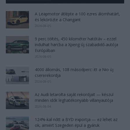
A Leapmotor átlépte a 100 ezres álomhatárt,
és lekörözte a Changant
2026-08-05
9 perc töltés, 450 kilométer hatótáv – ezzel
indulhat harcba a Xpeng új szabadidő-autója
Európában
2026-08-05
4000 állomás, 108 másodperc: itt a Nio új
csererekordja
2026-08-05
Az Audi letarolta saját rekordjait — készül
minden idők leghatékonyabb villanyautója
2026-08-04
124%-kal nőtt a BYD exportja — ez lehet az
ok, amiért Szegeden épül a gyáruk