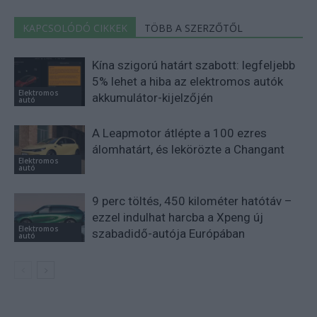
KAPCSOLÓDÓ CIKKEK
TÖBB A SZERZŐTŐL
Kína szigorú határt szabott: legfeljebb
5% lehet a hiba az elektromos autók
Elektromos
akkumulátor-kijelzőjén
autó
A Leapmotor átlépte a 100 ezres
álomhatárt, és lekörözte a Changant
Elektromos
autó
9 perc töltés, 450 kilométer hatótáv –
ezzel indulhat harcba a Xpeng új
Elektromos
szabadidő-autója Európában
autó