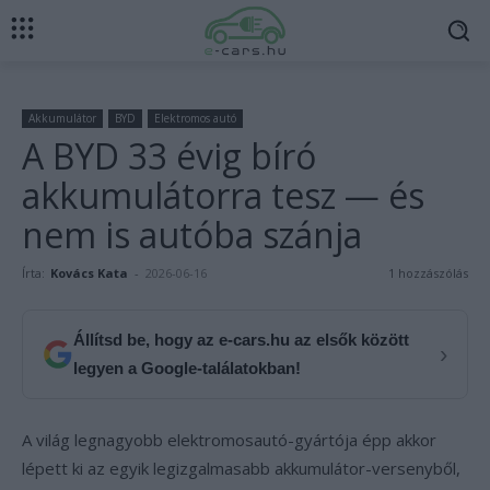
Akkumulátor
BYD
Elektromos autó
A BYD 33 évig bíró
akkumulátorra tesz — és
nem is autóba szánja
Írta:
Kovács Kata
-
2026-06-16
1 hozzászólás
Állítsd be, hogy az e-cars.hu az elsők között
›
legyen a Google-találatokban!
A világ legnagyobb elektromosautó-gyártója épp akkor
lépett ki az egyik legizgalmasabb akkumulátor-versenyből,