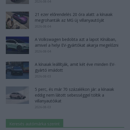
2026-08-04
21 ezer előrendelés 20 óra alatt: a kínaiak
megrohanták az MG új villanyautóját
2026-08-04
A Volkswagen bedobta azt a lapot Kínában,
amivel a helyi EV-gyártókat akarja megelőzni
2026-08-04
A kínaiak leállítják, amit két éve minden EV-
gyártó imádott
2026-08-03
5 perc, és már 70 százalékon jár: a kínaiak
eddig nem látott sebességgel töltik a
villanyautóikat
2026-08-03
Keresés autómárka szerint