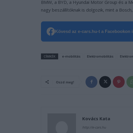
BMW, a BYD, a Hyundai Motor Group és a Mer
nagy beszállítóknak is dolgozik, mint a Bosch,
Kövesd az e-cars.hu-t a Facebookon is
CÍMKÉK
e-mobilitás
Elektromobilitás
Elektro
Oszd meg!
Kovács Kata
http://e-cars.hu