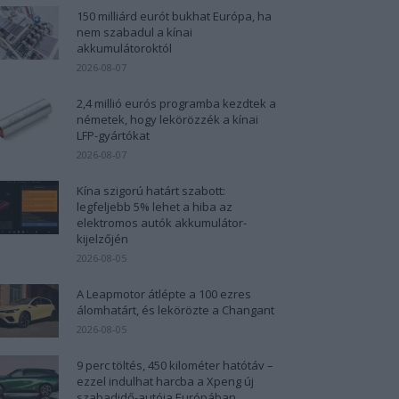
150 milliárd eurót bukhat Európa, ha
nem szabadul a kínai
akkumulátoroktól
2026-08-07
2,4 millió eurós programba kezdtek a
németek, hogy lekörözzék a kínai
LFP-gyártókat
2026-08-07
Kína szigorú határt szabott:
legfeljebb 5% lehet a hiba az
elektromos autók akkumulátor-
kijelzőjén
2026-08-05
A Leapmotor átlépte a 100 ezres
álomhatárt, és lekörözte a Changant
2026-08-05
9 perc töltés, 450 kilométer hatótáv –
ezzel indulhat harcba a Xpeng új
szabadidő-autója Európában