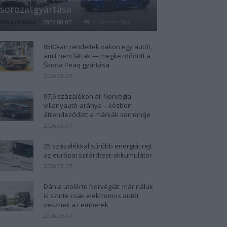
sorozatgyártása
Kovács Kata
-
2026-08-07
0 hozzászólás
8500-an rendeltek vakon egy autót,
amit nem láttak — megkezdődött a
Škoda Peaq gyártása
2026-08-07
97,6 százalékon áll Norvégia
villanyautó-aránya – közben
átrendeződött a márkák sorrendje
2026-08-07
25 százalékkal sűrűbb energiát rejt
az európai szilárdtest-akkumulátor
2026-08-07
Dánia utolérte Norvégiát: már náluk
is szinte csak elektromos autót
vesznek az emberek
2026-08-07