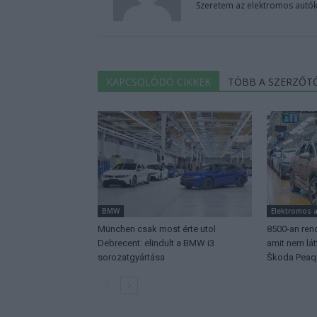
Szeretem az elektromos autók
KAPCSOLÓDÓ CIKKEK
TÖBB A SZERZŐT
BMW
Elektromos 
München csak most érte utol
8500-an rend
Debrecent: elindult a BMW i3
amit nem lá
sorozatgyártása
Škoda Peaq