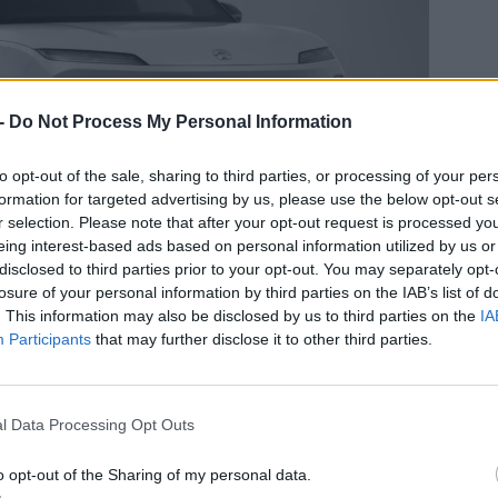
 -
Do Not Process My Personal Information
to opt-out of the sale, sharing to third parties, or processing of your per
formation for targeted advertising by us, please use the below opt-out s
r selection. Please note that after your opt-out request is processed y
eing interest-based ads based on personal information utilized by us or
disclosed to third parties prior to your opt-out. You may separately opt-
losure of your personal information by third parties on the IAB’s list of
. This information may also be disclosed by us to third parties on the
IA
Participants
that may further disclose it to other third parties.
stratégiai szintre lépett
l Data Processing Opt Outs
s munkát.
„A kibővített együttműködés egy hosszú ideje
EliteSiC technológiájával kezdődött a NIO 400 voltos
o opt-out of the Sharing of my personal data.
szintű együttműködéssé fejlődött”
— fogalmazott az