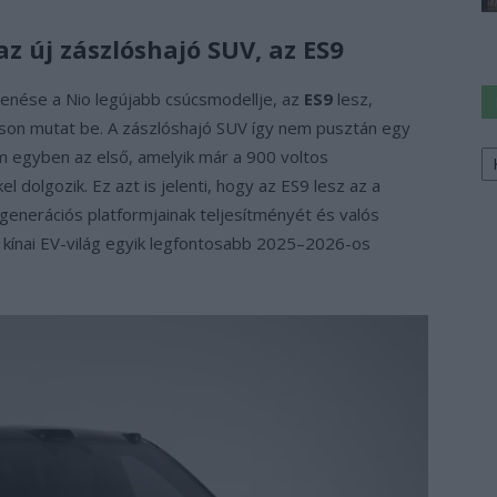
z új zászlóshajó SUV, az ES9
lenése a Nio legújabb csúcsmodellje, az
ES9
lesz,
ításon mutat be. A zászlóshajó SUV így nem pusztán egy
Ke
em egyben az első, amelyik már a 900 voltos
a
el dolgozik. Ez azt is jelenti, hogy az ES9 lesz az a
sz
generációs platformjainak teljesítményét és valós
a kínai EV-világ egyik legfontosabb 2025–2026-os