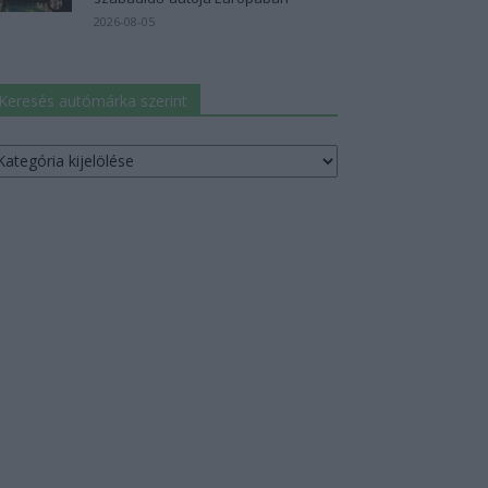
2026-08-05
Keresés autómárka szerint
resés
utómárka
erint