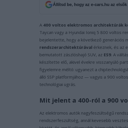
Állítsd be, hogy az e-cars.hu az elsők
A
400 voltos elektromos architektúrák ko
Taycan vagy a Hyundai Ioniq 5 800 voltos ren
bejelentette, hogy a következő generációs 
rendszerarchitektúrával
érkeznek, és az e
bemutatott zászlóshajó SUV, az
ES9
. A vált
készítette elő, akivel évekre visszanyúló par
figyelemre méltó: ugyanezt a chiptechnológiá
álló SSP platformjához — vagyis a 900 volto
technológiai ugrás.
Mit jelent a 400-ról a 900 vo
Az elektromos autók nagyfeszültségű rendsz
rendszerfeszültség, annál kevesebb vesztes
között, és annál vékonyabb, könnyebb kábel