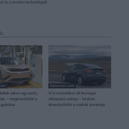
at és a modern technológiát!
ŐL
autó
Elektromos autó
eltek vakon egy autót,
97,6 százalékon áll Norvégia
ttak — megkezdődött a
villanyautó-aránya – közben
 gyártása
átrendeződött a márkák sorrendje