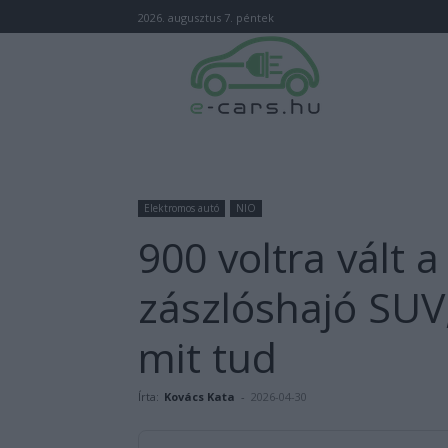
2026. augusztus 7. péntek
Elektromos autó
NIO
900 voltra vált a
zászlóshajó SUV
mit tud
Írta:
Kovács Kata
-
2026-04-30