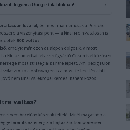
›
 között legyen a Google-találatokban!
ra lassan lezárul
, és most már nemcsak a Porsche
dszere a viszonyítási pont — a kínai Nio hivatalosan is
modellek
900 voltos
lső, amelyik már ezen az alapon dolgozik, a most
ást a Nio az amerikai félvezetőgyártó Onsemivel közösen
tnersége most stratégiai szintre lépett. Ami pedig külön
t választotta a Volkswagen is a most fejlesztés alatt
s jövő nem kínai vs. európai kérdés, hanem közös
ltra váltás?
erei nem öncélúan kúsznak felfelé. Minél magasabb a
éggel áramlik az energia a hajtáslánc komponensei
ezésre van szükség ugyanakkora teljesítmény