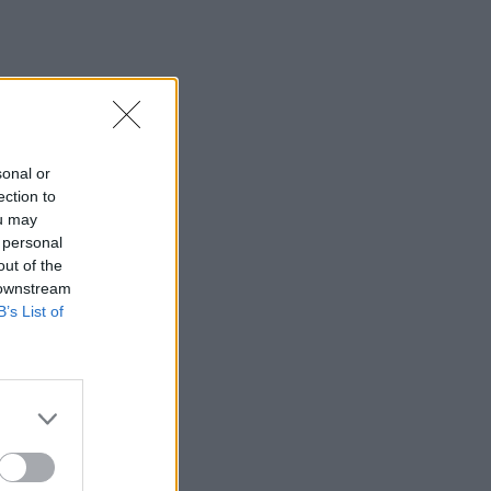
sonal or
ection to
ou may
 personal
out of the
 downstream
B’s List of