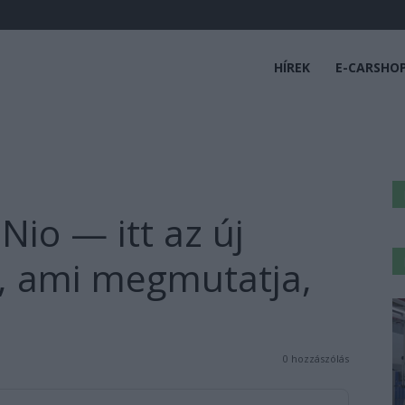
HÍREK
E-CARSHO
 Nio — itt az új
, ami megmutatja,
0 hozzászólás