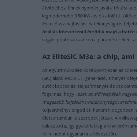
átviteléhez. Ennek nyomán javul a töltési se
legmodernebb 350 kW-os és afölötti töltőke
és az össz-hajtáslánc hatékonysága is feljeb
átállás közvetlenül érződik majd a hatótá
vagyis pontosan azokon a paramétereken, ame
Az EliteSiC M3e: a chip, ami 
Az együttműködés középpontjában az Ons
(SiC) alapú MOSFET-generáció, amelyet kifej
autók kapcsolási teljesítményét és csökken
fogalmaz, hogy
„ezek az előrelépések nagyob
magasabb hajtáslánc-hatékonyságot eredmé
teljesítményt enged át, hanem hidegebben i
élettartamban is szerepet játszik. A Volksw
választotta, így gyakorlatilag a kínai prémi
fel mindent ugyanarra a félvezetőre.