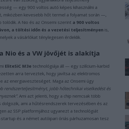
besség — egy 900 voltos autó képes kihasználni a
t, miközben kevesebb hőt termel a folyamat során —,
b tolódik. A Nio és az Onsemi szerint
a 900 voltos
von, a töltési időn és a vezetési teljesítményen
is,
lyek a vásárlókat ténylegesen érdeklik.
a Nio és a VW jövőjét is alakítja
emi
EliteSiC M3e
technológiája áll — egy szilícium-karbid
ezetten arra terveztek, hogy javítsa az elektromos
tse az energiaveszteséget. Maga az Onsemi úgy
b rendszerteljesítményt, jobb hőtechnikai viselkedést és
nyeznek”
. Ami azt jelenti, hogy a chip nemcsak több
s dolgozik, ami a hűtésrendszerek tervezésében és az
agen az SSP platformjához ugyanezt a technológiát
um-startup és a német autóipari óriás párhuzamosan tesz