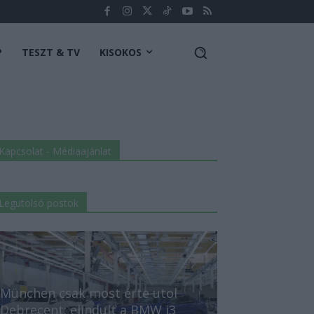
P
TESZT & TV
KISOKOS
Kapcsolat - Médiaajánlat
Legutolsó postok
München csak most érte utol
Debrecent: elindult a BMW i3