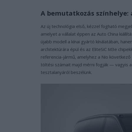
A bemutatkozás színhelye: a
Az új technológia első, kézzel fogható megje
amelyet a vállalat éppen az Auto China kiáll
újabb modell a kínai gyártó kínálatában, han
architektúrára épül és az EliteSiC M3e chipekk
referencia-jármű, amelyhez a Nio következő 
töltési számait majd mérni fogják — vagyis 
tesztalanyáról beszélünk.