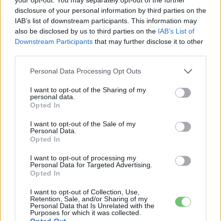
Ezen felül először jelenik meg ebben a szegmensben egy
disclosure of your personal information by third parties on the
IAB’s list of downstream participants. This information may
opcionális, 12 colos utasoldali kijelző, amely az Audi eddigi
also be disclosed by us to third parties on the
IAB’s List of
legnagyobb ilyen megoldása, és különösen a hosszabb
Downstream Participants
that may further disclose it to other
utazások során növelheti az utasok komfortját és
third parties.
szórakoztatását.
Personal Data Processing Opt Outs
I want to opt-out of the Sharing of my
personal data.
Opted In
I want to opt-out of the Sale of my
Personal Data.
Opted In
I want to opt-out of processing my
Personal Data for Targeted Advertising.
Opted In
I want to opt-out of Collection, Use,
Retention, Sale, and/or Sharing of my
Personal Data that Is Unrelated with the
Purposes for which it was collected.
Opted Out