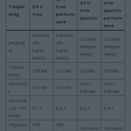
Q4 e-
tron
Tulajdo
Q4 e-
tron
tron
quattro
nság
tron
perform
quattro
perform
ance
ance
Hátsóke
Hátsóke
Összker
Összker
Meghajt
rék-
rék-
ékhajtás
ékhajtás
ás
hajtás
hajtás
(AWD)
(AWD)
(RWD)
(RWD)
Teljesít
150 kW
210 kW
220 kW
250 kW
mény
Nyomaté
134 +
134 +
350 Nm
545 Nm
k
350 Nm
545 Nm
Gyorsulá
s (0–100
8,1 s
6,6 s
6,2 s
5,4 s
km/h)
Végsebe
160
180
180 km/h
180 km/h