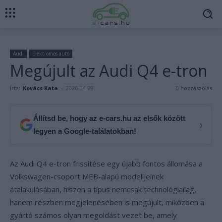
Audi
Elektromos autó
Megújult az Audi Q4 e-tron
Írta:
Kovács Kata
-
2026-04-29
0 hozzászólás
Állítsd be, hogy az e-cars.hu az elsők között
›
legyen a Google-találatokban!
Az Audi Q4 e-tron frissítése egy újabb fontos állomása a
Volkswagen-csoport MEB-alapú modelljeinek
átalakulásában, hiszen a típus nemcsak technológiailag,
hanem részben megjelenésében is megújult, miközben a
gyártó számos olyan megoldást vezet be, amely