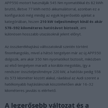
APP550 motort használják 545 Nm nyomatékkal és 82 kWh
bruttó, illetve 77 kWh nettó akkumulátorral, azonban ez a
konfiguráció még mindig az egyik legerősebb ajánlat a
kategóriában, hiszen
210 kW teljesítményt kínál és akár
578–592 kilométeres hatótávot biztosít
, ami
különösen hosszabb utazásoknál jelent előnyt.
Az összkerékhajtású változatoknál szintén történt
finomhangolás, mivel a hátsó tengelyen már az új APP350
dolgozik, ami akár 350 Nm nyomatékot biztosít, miközben
az első tengelyen maradt a korábbi megoldás, így a
rendszer összteljesítménye 220 kW, a hatótáv pedig 558
és 573 kilométer között alakul, ráadásul az Audi szerint a
hatékonyabb hajtásláncnak köszönhetően akár 16–32
kilométeres javulás is elérhető.
A legerősebb változat és a