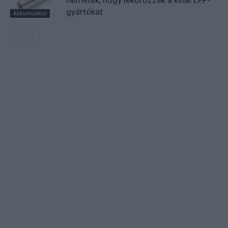
németek, hogy lekörözzék a kínai LFP-
gyártókat
Akkumulátor