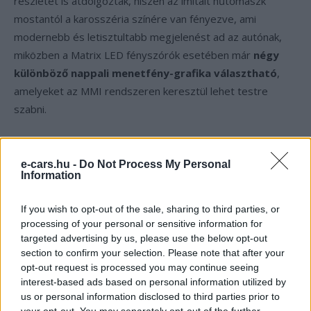
részletet is átdolgoztak, hiszen az imitált hűtőmaszk
mostantól a karosszéria színére van fényezve, ami
modernebb és letisztultabb megjelenést ad az autónak,
miközben a Matrix LED fényszórók esetében már
négy
különböző nappali menetfény-grafika választható
,
amelyeket az MMI rendszeren keresztül lehet testre
szabni.
Teljesen új digitális élmény az
utastérben
e-cars.hu -
Do Not Process My Personal
Information
Az utastérben az egyik legnagyobb változás a kijelzők
If you wish to opt-out of the sale, sharing to third parties, or
átalakítása, mivel a korábbi különálló megoldás helyett egy
processing of your personal or sensitive information for
nagy, panorámás kijelző jelent meg, amely vizuálisan
targeted advertising by us, please use the below opt-out
egyesíti a 11,9 colos digitális műszeregységet és a 12,8
section to confirm your selection. Please note that after your
opt-out request is processed you may continue seeing
colos infotainment képernyőt, így az egész rendszer
interest-based ads based on personal information utilized by
modernebb és egységesebb megjelenést kapott.
us or personal information disclosed to third parties prior to
your opt-out. You may separately opt-out of the further