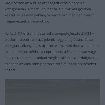
kifejezetten az Audi sajátosságait erősíti ebben a
kategóriában. A modell továbbra is a Zwickau gyárban
készül, és az első példányok várhatóan már idén nyáron
megérkeznek a vásárlókhoz.
Az Audi Q4 e-tron mostantól a továbbfejlesztett MEB+
platformra épül, ami azt jelenti, hogy a hajtáslánc és az
energiahatékonyság is új szintre lép, miközben a konszern
más modelljei, például a Cupra Born, a Škoda Enyaq vagy
az ID.3 Neo már korábban megkapták ezt az átdolgozást,
azonban az Audi több ponton eltérő műszaki döntéseket
hozott.