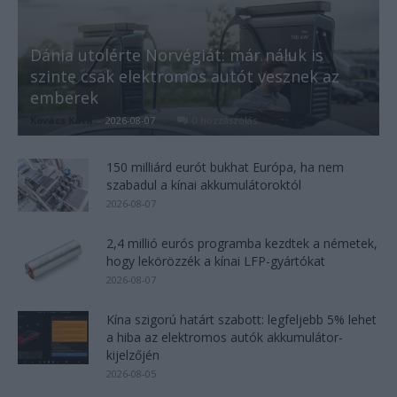
Dánia utolérte Norvégiát: már náluk is
szinte csak elektromos autót vesznek az
emberek
Kovács Kata
-
2026-08-07
0 hozzászólás
150 milliárd eurót bukhat Európa, ha nem
szabadul a kínai akkumulátoroktól
2026-08-07
2,4 millió eurós programba kezdtek a németek,
hogy lekörözzék a kínai LFP-gyártókat
2026-08-07
Kína szigorú határt szabott: legfeljebb 5% lehet
a hiba az elektromos autók akkumulátor-
kijelzőjén
2026-08-05