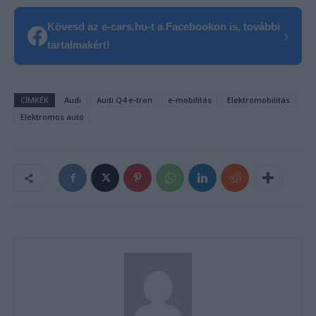
Kövesd az e-cars.hu-t a Facebookon is, további
›
tartalmakért!
CÍMKÉK
Audi
Audi Q4 e-tron
e-mobilitás
Elektromobilitás
Elektromos autó