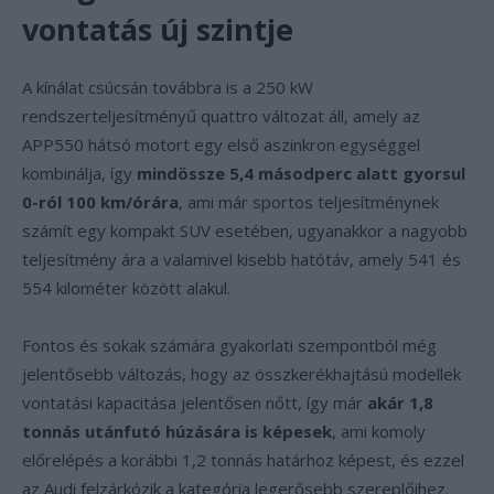
vontatás új szintje
A kínálat csúcsán továbbra is a 250 kW
rendszerteljesítményű quattro változat áll, amely az
APP550 hátsó motort egy első aszinkron egységgel
kombinálja, így
mindössze 5,4 másodperc alatt gyorsul
0-ról 100 km/órára
, ami már sportos teljesítménynek
számít egy kompakt SUV esetében, ugyanakkor a nagyobb
teljesítmény ára a valamivel kisebb hatótáv, amely 541 és
554 kilométer között alakul.
Fontos és sokak számára gyakorlati szempontból még
jelentősebb változás, hogy az összkerékhajtású modellek
vontatási kapacitása jelentősen nőtt, így már
akár 1,8
tonnás utánfutó húzására is képesek
, ami komoly
előrelépés a korábbi 1,2 tonnás határhoz képest, és ezzel
az Audi felzárkózik a kategória legerősebb szereplőihez.