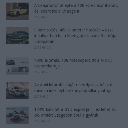
A Leapmotor átlépte a 100 ezres álomhatárt,
és lekörözte a Changant
2026-08-05
9 perc töltés, 450 kilométer hatótáv – ezzel
indulhat harcba a Xpeng új szabadidő-autója
Európában
2026-08-05
4000 állomás, 108 másodperc: itt a Nio új
csererekordja
2026-08-05
Az Audi letarolta saját rekordjait — készül
minden idők leghatékonyabb villanyautója
2026-08-04
124%-kal nőtt a BYD exportja — ez lehet az
ok, amiért Szegeden épül a gyáruk
2026-08-04