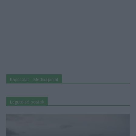
Kapcsolat - Médiaajánlat
Legutolsó postok