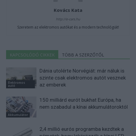
Kovács Kata
http://e-cars.hu
Szeretem az elektromos autókat és a modern technológiát!
KAPCSOLÓDÓ CIKKEK
TÖBB A SZERZŐTŐL
Dánia utolérte Norvégiát: már náluk is
szinte csak elektromos autót vesznek
Elektromos
az emberek
autó
150 milliárd eurót bukhat Európa, ha
nem szabadul a kínai akkumulátoroktól
Akkumulátor
2,4 millió eurós programba kezdtek a