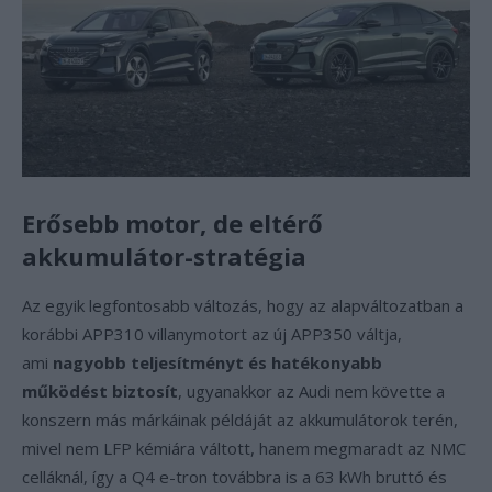
Erősebb motor, de eltérő
akkumulátor-stratégia
Az egyik legfontosabb változás, hogy az alapváltozatban a
korábbi APP310 villanymotort az új APP350 váltja,
ami
nagyobb teljesítményt és hatékonyabb
működést biztosít
, ugyanakkor az Audi nem követte a
konszern más márkáinak példáját az akkumulátorok terén,
mivel nem LFP kémiára váltott, hanem megmaradt az NMC
celláknál, így a Q4 e-tron továbbra is a 63 kWh bruttó és