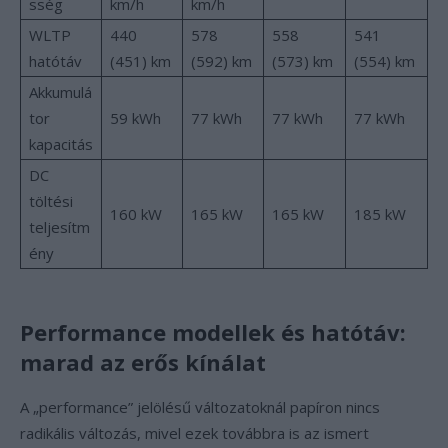
sség
km/h
km/h
WLTP
440
578
558
541
hatótáv
(451) km
(592) km
(573) km
(554) km
Akkumulá
tor
59 kWh
77 kWh
77 kWh
77 kWh
kapacitás
DC
töltési
160 kW
165 kW
165 kW
185 kW
teljesítm
ény
Performance modellek és hatótáv:
marad az erős kínálat
A „performance” jelölésű változatoknál papíron nincs
radikális változás, mivel ezek továbbra is az ismert