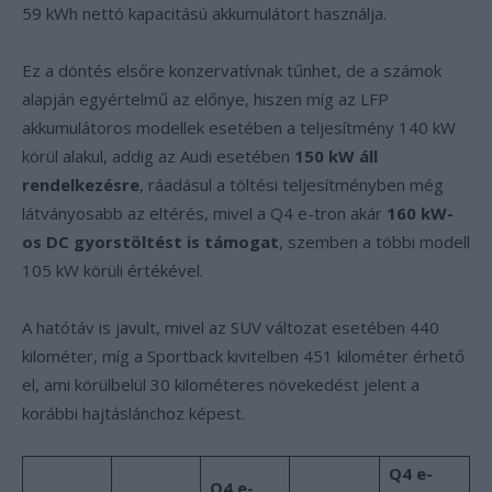
59 kWh nettó kapacitású akkumulátort használja.
Ez a döntés elsőre konzervatívnak tűnhet, de a számok
alapján egyértelmű az előnye, hiszen míg az LFP
akkumulátoros modellek esetében a teljesítmény 140 kW
körül alakul, addig az Audi esetében
150 kW áll
rendelkezésre
, ráadásul a töltési teljesítményben még
látványosabb az eltérés, mivel a Q4 e-tron akár
160 kW-
os DC gyorstöltést is támogat
, szemben a többi modell
105 kW körüli értékével.
A hatótáv is javult, mivel az SUV változat esetében 440
kilométer, míg a Sportback kivitelben 451 kilométer érhető
el, ami körülbelül 30 kilométeres növekedést jelent a
korábbi hajtáslánchoz képest.
Q4 e-
Q4 e-