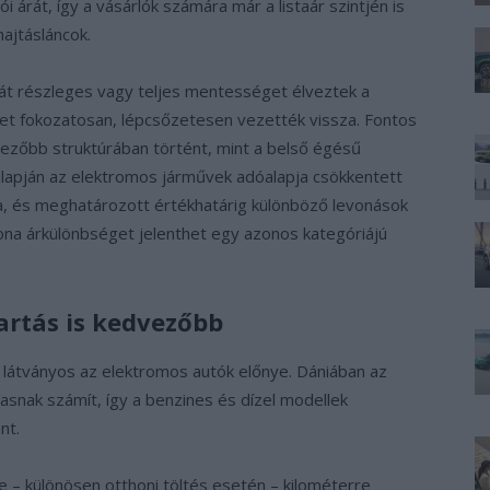
 árát, így a vásárlók számára már a listaár szintjén is
ajtásláncok.
t részleges vagy teljes mentességet élveztek a
et fokozatosan, lépcsőzetesen vezették vissza. Fontos
ezőbb struktúrában történt, mint a belső égésű
alapján az elektromos járművek adóalapja csökkentett
a, és meghatározott értékhatárig különböző levonások
rona árkülönbséget jelenthet egy azonos kategóriájú
artás is kedvezőbb
én látványos az elektromos autók előnye. Dániában az
nak számít, így a benzines és dízel modellek
nt.
 – különösen otthoni töltés esetén – kilométerre