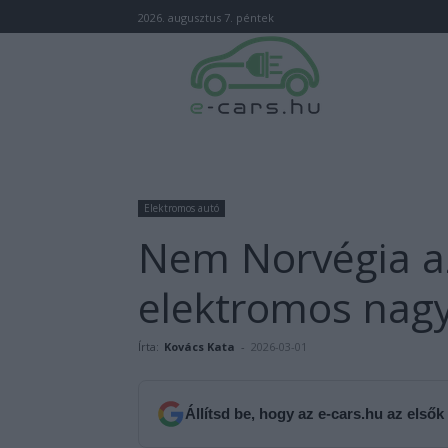
2026. augusztus 7. péntek
Elektromos autó
Nem Norvégia az
elektromos nagy
Írta:
Kovács Kata
-
2026-03-01
Állítsd be, hogy az e-cars.hu az elsők