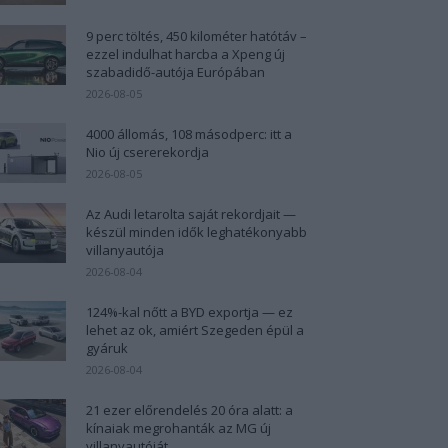
9 perc töltés, 450 kilométer hatótáv –
ezzel indulhat harcba a Xpeng új
szabadidő-autója Európában
2026-08-05
4000 állomás, 108 másodperc: itt a
Nio új csererekordja
2026-08-05
Az Audi letarolta saját rekordjait —
készül minden idők leghatékonyabb
villanyautója
2026-08-04
124%-kal nőtt a BYD exportja — ez
lehet az ok, amiért Szegeden épül a
gyáruk
2026-08-04
21 ezer előrendelés 20 óra alatt: a
kínaiak megrohanták az MG új
villanyautóját