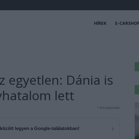
HÍREK
E-CARSHO
 egyetlen: Dánia is
hatalom lett
1 hozzászólás
›
 között legyen a Google-találatokban!