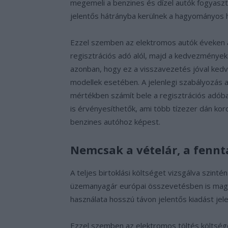
megemeli a benzines és dízel autók fogyasztói
jelentős hátrányba kerülnek a hagyományos h
Ezzel szemben az elektromos autók éveken á
regisztrációs adó alól, majd a kedvezmények
azonban, hogy ez a visszavezetés jóval kedv
modellek esetében. A jelenlegi szabályozás 
mértékben számít bele a regisztrációs adób
is érvényesíthetők, ami több tízezer dán ko
benzines autóhoz képest.
Nemcsak a vételár, a fennt
A teljes birtoklási költséget vizsgálva szint
üzemanyagár európai összevetésben is magas
használata hosszú távon jelentős kiadást jele
Ezzel szemben az elektromos töltés költsége