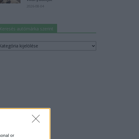
2026-08-04
Keresés autómárka szerint
resés
utómárka
erint
sonal or