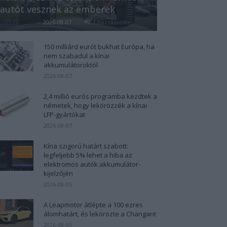
autót vesznek az emberek
Kovács Kata
-
2026-08-07
1 hozzászólás
150 milliárd eurót bukhat Európa, ha
nem szabadul a kínai
akkumulátoroktól
2026-08-07
2,4 millió eurós programba kezdtek a
németek, hogy lekörözzék a kínai
LFP-gyártókat
2026-08-07
Kína szigorú határt szabott:
legfeljebb 5% lehet a hiba az
elektromos autók akkumulátor-
kijelzőjén
2026-08-05
A Leapmotor átlépte a 100 ezres
álomhatárt, és lekörözte a Changant
2026-08-05