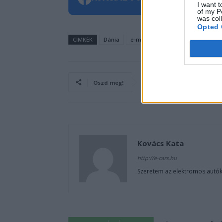
I want t
of my P
was col
Opted 
CÍMKÉK
Dánia
e-mobilitás
Eladás
Elektro
Oszd meg!
Kovács Kata
http://e-cars.hu
Szeretem az elektromos autók