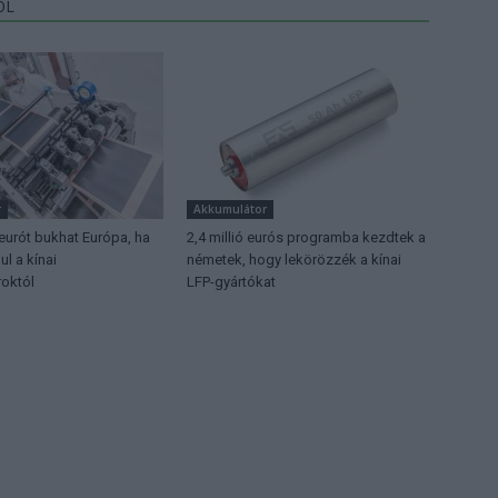
ŐL
r
Akkumulátor
 eurót bukhat Európa, ha
2,4 millió eurós programba kezdtek a
l a kínai
németek, hogy lekörözzék a kínai
októl
LFP-gyártókat