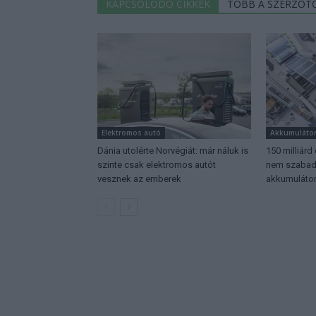
KAPCSOLÓDÓ CIKKEK
TÖBB A SZERZŐT
Elektromos autó
Akkumuláto
Dánia utolérte Norvégiát: már náluk is
150 milliárd
szinte csak elektromos autót
nem szabadu
vesznek az emberek
akkumulátor