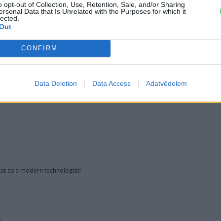
o opt-out of Collection, Use, Retention, Sale, and/or Sharing
ersonal Data that Is Unrelated with the Purposes for which it
lected.
Out
mobilitás
Elektromos autó
Statisztika
CONFIRM
Data Deletion
Data Access
Adatvédelem
at és a modern technológiát!