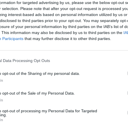
formation for targeted advertising by us, please use the below opt-out s
r selection. Please note that after your opt-out request is processed y
sztikák alapján Dánia közvetlenül Norvégia mögött a
eing interest-based ads based on personal information utilized by us or
át tekintve az új eladások között. Ez nem egy egyszeri,
disclosed to third parties prior to your opt-out. You may separately opt-
év utolsó hónapjaiban is megközelítette ezt a szintet a
losure of your personal information by third parties on the IAB’s list of
újonnan forgalomba helyezett autó tisztán elektromos
. This information may also be disclosed by us to third parties on the
IA
Participants
that may further disclose it to other third parties.
ga jelenleg 17–19 százalék között mozog, míg
l Data Processing Opt Outs
lékát teszik ki az elektromos modellek. A különbség jól
zámítható szabályozási környezet és a tudatos
o opt-out of the Sharing of my personal data.
alakítani egy ország autópiacát.
In
ekesség, hanem egy működő, piaci alapon is
o opt-out of the Sale of my Personal Data.
yből számos európai ország – köztük Magyarország is –
In
to opt-out of processing my Personal Data for Targeted
ing.
In
›
, további tartalmakért!