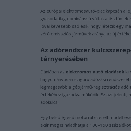
Az európai elektromosautó-piac kapcsán a 
gyakorlatilag dominánssá váltak a tisztán el
jóval kevesebb szó esik, hogy létezik egy más
zéró emissziós járművek aránya az új értéke
Az adórendszer kulcsszerep
térnyerésében
Dániában az
elektromos autó eladások
kim
hagyományosan szigorú adózási rendszeréből
legmagasabb a gépjármű-regisztrációs adó 
értékéhez igazodva működik. Ez azt jelenti,
adókulcs.
Egy belső égésű motorral szerelt modell ese
akár meg is haladhatja a 100–150 százaléko