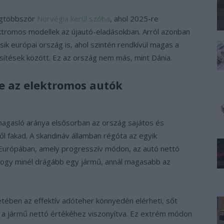
legtöbbször
Norvégia kerül szóba
, ahol 2025-re
ektromos modellek az újautó-eladásokban. Arról azonban
ik európai ország is, ahol szintén rendkívül magas a
sítések között. Ez az ország nem más, mint Dánia.
e az elektromos autók
agasló aránya elsősorban az ország sajátos és
 fakad. A skandináv államban régóta az egyik
Európában, amely progresszív módon, az autó nettó
 hogy minél drágább egy jármű, annál magasabb az
tében az effektív adóteher könnyedén elérheti, sőt
t a jármű nettó értékéhez viszonyítva. Ez extrém módon