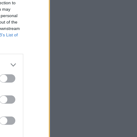
ection to
ou may
 personal
out of the
 downstream
B’s List of