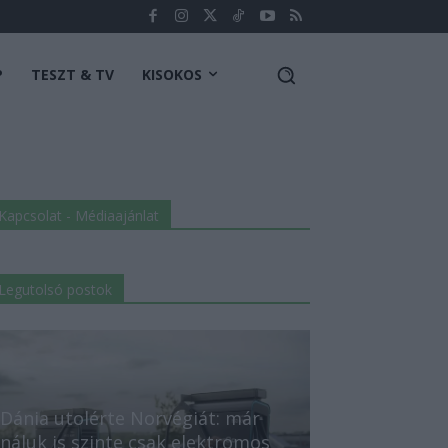
P
TESZT & TV
KISOKOS
Kapcsolat - Médiaajánlat
Legutolsó postok
Dánia utolérte Norvégiát: már
náluk is szinte csak elektromos