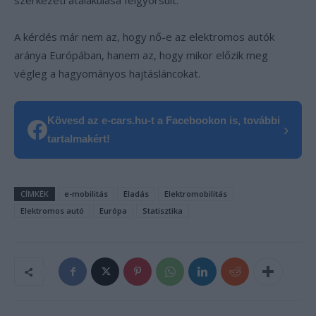
szerkezeti átalakulása felgyorsult.
A kérdés már nem az, hogy nő-e az elektromos autók
aránya Európában, hanem az, hogy mikor előzik meg
végleg a hagyományos hajtásláncokat.
Kövesd az e-cars.hu-t a Facebookon is, további
›
tartalmakért!
CÍMKÉK
e-mobilitás
Eladás
Elektromobilitás
Elektromos autó
Európa
Statisztika