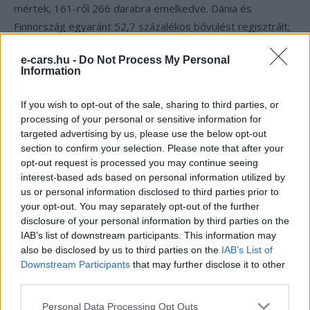
mértek, 161-ről 266 darabra emelkedve. Dánia és
Finnország egyaránt 52,7 százalékos bővülést regisztrált;
Finnország esetében ez 1 641-ről 2 505 darabra történő
e-cars.hu -
Do Not Process My Personal
emelkedést jelentett.
Information
EU-n kívüli piacok és a Tesla
If you wish to opt-out of the sale, sharing to third parties, or
teljesítménye
processing of your personal or sensitive information for
targeted advertising by us, please use the below opt-out
section to confirm your selection. Please note that after your
Az EU-n kívüli európai piacokon az elmúlt időszakban
opt-out request is processed you may continue seeing
hasonló növekedési trend volt megfigyelhető, mint az
interest-based ads based on personal information utilized by
unióban, bár 2026 elején ez megtorpant. Az Egyesült
us or personal information disclosed to third parties prior to
Királyság gyakorlatilag stagnált 0,1 százalékos
your opt-out. You may separately opt-out of the further
disclosure of your personal information by third parties on the
növekedéssel, míg Norvégiában – az ország teljes
IAB’s list of downstream participants. This information may
autópiacával együtt – jelentős visszaesés következett be
also be disclosed by us to third parties on the
IAB’s List of
az évforduló környékén.
Downstream Participants
that may further disclose it to other
third parties.
A gyártói statisztikákban az ACEA továbbra sem
Personal Data Processing Opt Outs