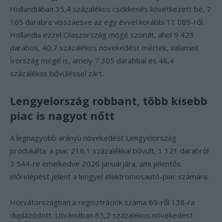
Hollandiában 35,4 százalékos csökkenés következett be, 7
165 darabra visszaesve az egy évvel korábbi 11 089-ről.
Hollandia ezzel Olaszország mögé szorult, ahol 9 423
darabos, 40,7 százalékos növekedést mértek, valamint
Írország mögé is, amely 7 305 darabbal és 48,4
százalékos bővüléssel zárt.
Lengyelország robbant, több kisebb
piac is nagyot nőtt
A legnagyobb arányú növekedést Lengyelország
produkálta: a piac 216,1 százalékkal bővült, 1 121 darabról
3 544-re emelkedve 2026 januárjára, ami jelentős
előrelépést jelent a lengyel elektromosautó-piac számára.
Horvátországban a regisztrációk száma 69-ről 138-ra
duplázódott. Litvániában 65,2 százalékos növekedést