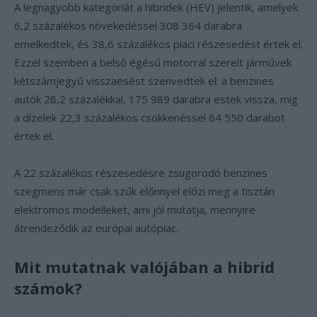
A legnagyobb kategóriát a hibridek (HEV) jelentik, amelyek
6,2 százalékos növekedéssel 308 364 darabra
emelkedtek, és 38,6 százalékos piaci részesedést értek el.
Ezzel szemben a belső égésű motorral szerelt járművek
kétszámjegyű visszaesést szenvedtek el: a benzines
autók 28,2 százalékkal, 175 989 darabra estek vissza, míg
a dízelek 22,3 százalékos csökkenéssel 64 550 darabot
értek el.
A 22 százalékos részesedésre zsugorodó benzines
szegmens már csak szűk előnnyel előzi meg a tisztán
elektromos modelleket, ami jól mutatja, mennyire
átrendeződik az európai autópiac.
Mit mutatnak valójában a hibrid
számok?