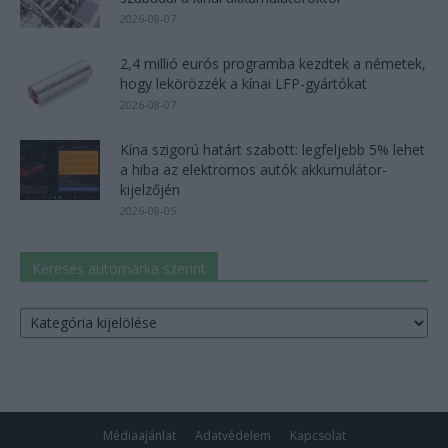
2026-08-07
2,4 millió eurós programba kezdtek a németek,
hogy lekörözzék a kínai LFP-gyártókat
2026-08-07
Kína szigorú határt szabott: legfeljebb 5% lehet
a hiba az elektromos autók akkumulátor-
kijelzőjén
2026-08-05
Keresés autómárka szerint
Keresés
autómárka
szerint
Médiaajánlat
Adatvédelem
Kapcsolat