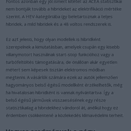
Fontos azonban egy jól ismert kitétel: az ACEA statisztikái
nem bontják tovább a hibrideket az elektrifikáció mértéke
szerint. A HEV-kategóriába így beletartoznak a teljes
hibridek, a mild hibridek és a 48 voltos rendszerek is.
Ez azt jelenti, hogy olyan modellek is hibridként
szerepelnek a kimutatásban, amelyek csupán egy kisebb
villanymotort használnak start-stop funkcióhoz vagy a
turbófeltöltés támogatására, de önállóan akár egyetlen
métert sem képesek tisztán elektromos módban
megtenni. A vásárlók számára ezek az autók jellemzően
hagyományos belső égésű modellként érzékelhetők, még
ha hivatalosan hibridként is vannak nyilvántartva. Így a
belső égésű járművek visszaesésének egy része
statisztikailag a hibridekhez vándorol át, anélkül hogy ez
érdemben csökkentené a közlekedés klímavédelmi terheit.