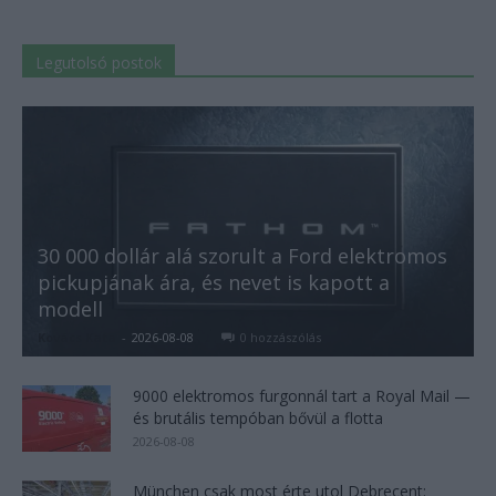
Legutolsó postok
30 000 dollár alá szorult a Ford elektromos
pickupjának ára, és nevet is kapott a
modell
Kovács Kata
-
2026-08-08
0 hozzászólás
9000 elektromos furgonnál tart a Royal Mail —
és brutális tempóban bővül a flotta
2026-08-08
München csak most érte utol Debrecent: