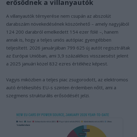
erősödnek a villanyautók
A villanyautók térnyerése nem csupán az abszolút
darabszám növekedésének köszönhető – amely nagyjából
124 200 darabról emelkedett 154 ezer fölé –, hanem
annak is, hogy a teljes uniós autópiac gyengébben
teljesített. 2026 januárjában 799 625 új autót regisztráltak
az Európai Unióban, ami 3,9 százalékos visszaesést jelent
a 2025 januári közel 832 ezres értékhez képest.
Vagyis miközben a teljes piac zsugorodott, az elektromos
autó értékesítés EU-s szinten érdemben nőtt, ami a
szegmens strukturális erősödését jelzi.