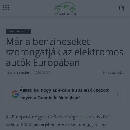
Elektromos autó
Már a benzineseket
szorongatják az elektromos
autók Európában
Írta:
e-cars.hu
-
2026-02-27
5 hozzászólás
Állítsd be, hogy az e-cars.hu az elsők között
›
legyen a Google-találatokban!
Az Európai Autógyártók Szövetsége
friss
statisztikái
szerint 2026 januárjában jelentősen megugrott az