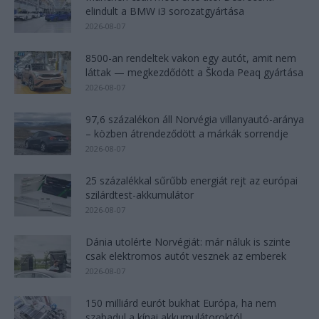
elindult a BMW i3 sorozatgyártása
2026-08-07
8500-an rendeltek vakon egy autót, amit nem
láttak — megkezdődött a Škoda Peaq gyártása
2026-08-07
97,6 százalékon áll Norvégia villanyautó-aránya
– közben átrendeződött a márkák sorrendje
2026-08-07
25 százalékkal sűrűbb energiát rejt az európai
szilárdtest-akkumulátor
2026-08-07
Dánia utolérte Norvégiát: már náluk is szinte
csak elektromos autót vesznek az emberek
2026-08-07
150 milliárd eurót bukhat Európa, ha nem
szabadul a kínai akkumulátoroktól