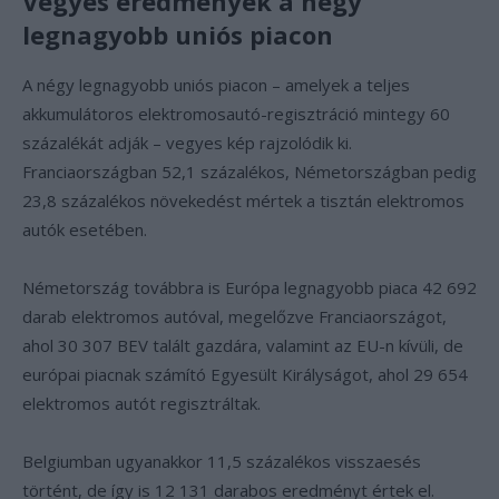
Vegyes eredmények a négy
legnagyobb uniós piacon
A négy legnagyobb uniós piacon – amelyek a teljes
akkumulátoros elektromosautó-regisztráció mintegy 60
százalékát adják – vegyes kép rajzolódik ki.
Franciaországban 52,1 százalékos, Németországban pedig
23,8 százalékos növekedést mértek a tisztán elektromos
autók esetében.
Németország továbbra is Európa legnagyobb piaca 42 692
darab elektromos autóval, megelőzve Franciaországot,
ahol 30 307 BEV talált gazdára, valamint az EU-n kívüli, de
európai piacnak számító Egyesült Királyságot, ahol 29 654
elektromos autót regisztráltak.
Belgiumban ugyanakkor 11,5 százalékos visszaesés
történt, de így is 12 131 darabos eredményt értek el.