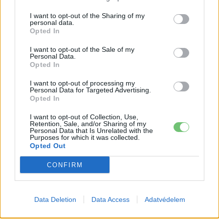
különbözteti meg a hajtáslánc-típusokat. Emiatt
lényegében csak a kizárólag tisztán elektromos autókat
I want to opt-out of the Sharing of my
personal data.
gyártó Tesla, Inc. teljesítménye vizsgálható külön. A vállalat
Opted In
2026 januárjában 7 187 új autót regisztrált az EU-ban, ami
I want to opt-out of the Sale of my
1,6 százalékkal kevesebb az egy évvel korábbi 7 305
Personal Data.
Opted In
darabhoz képest. A Tesla piaci részesedése így 0,9
százalékon áll az év elején.
I want to opt-out of processing my
Personal Data for Targeted Advertising.
Opted In
Közel a fordulópont az európai
I want to opt-out of Collection, Use,
autópiacon?
Retention, Sale, and/or Sharing of my
Personal Data that Is Unrelated with the
Purposes for which it was collected.
Az elektromos autó értékesítés EU 2026 január adatai
Opted Out
alapján jól látható, hogy a villanyautók részesedése
CONFIRM
dinamikusan közelít a benzines modellekéhez. A
kétszámjegyű növekedés, a piaci részesedés gyors
emelkedése és a belső égésű modellek látványos
Data Deletion
Data Access
Adatvédelem
visszaesése egyaránt arra utal, hogy az európai autópiac