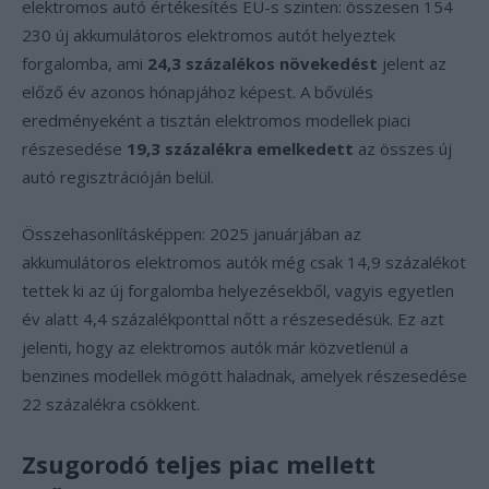
elektromos autó értékesítés EU-s szinten: összesen 154
230 új akkumulátoros elektromos autót helyeztek
forgalomba, ami
24,3 százalékos növekedést
jelent az
előző év azonos hónapjához képest. A bővülés
eredményeként a tisztán elektromos modellek piaci
részesedése
19,3 százalékra emelkedett
az összes új
autó regisztrációján belül.
Összehasonlításképpen: 2025 januárjában az
akkumulátoros elektromos autók még csak 14,9 százalékot
tettek ki az új forgalomba helyezésekből, vagyis egyetlen
év alatt 4,4 százalékponttal nőtt a részesedésük. Ez azt
jelenti, hogy az elektromos autók már közvetlenül a
benzines modellek mögött haladnak, amelyek részesedése
22 százalékra csökkent.
Zsugorodó teljes piac mellett