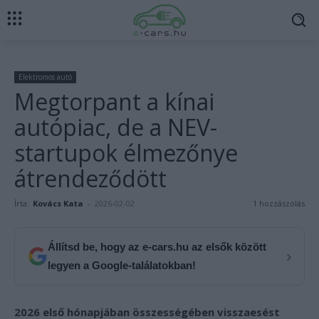
Elektromos autó
Megtorpant a kínai
autópiac, de a NEV-
startupok élmezőnye
átrendeződött
Írta:
Kovács Kata
-
2026-02-02
1 hozzászólás
Állítsd be, hogy az e-cars.hu az elsők között
›
legyen a Google-találatokban!
2026 első hónapjában összességében visszaesést