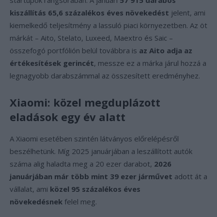
startupok rangsorában. A januári
57 915 darabos
kiszállítás 65,6 százalékos éves növekedést
jelent, ami
kiemelkedő teljesítmény a lassuló piaci környezetben. Az öt
márkát – Aito, Stelato, Luxeed, Maextro és Saic –
összefogó portfólión belül továbbra is
az Aito adja az
értékesítések gerincét
, messze ez a márka járul hozzá a
legnagyobb darabszámmal az összesített eredményhez.
Xiaomi: közel megduplázott
eladások egy év alatt
A Xiaomi esetében szintén látványos előrelépésről
beszélhetünk. Míg 2025 januárjában a leszállított autók
száma alig haladta meg a 20 ezer darabot,
2026
januárjában már több mint 39 ezer járművet
adott át a
vállalat, ami
közel 95 százalékos éves
növekedésnek
felel meg.