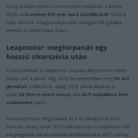
A cég ambíciói ennél is messzebbre mutatnak: a Xiaomi
2026-ra
összesen 550 ezer autó kiszállítását
tűzte ki
célul, ami már a hagyományosabb autógyártók ligájába
emelné az elektronikai óriást.
Leapmotor: megtorpanás egy
hosszú sikerszéria után
Ezzel szemben a Leapmotor számára kifejezetten nehéz
hónap volt a január. Míg 2025 decemberében még
60 423
járművet
szállított le, addig 2026 januárjában ez a
szám
28 364-re esett vissza
, ami
46,9 százalékos havi
csökkenést
jelent.
A visszaeséssel megszakadt az a tíz hónapon át tartó
sorozat, amely során 2025 márciusa óta a Leapmotor volt
a legnagyobb darabszámban értékesítő kínai NEV-startup.