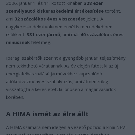
2026. január 1. és 11. között Kínában
328 ezer
személyautó kiskereskedelmi értékesítése
történt,
ami
32 százalékos éves visszaesést
jelent. A
nagykereskedelmi volumen ennél is meredekebben
csökkent:
381 ezer jármű
, ami már
40 százalékos éves
mínusznak
felel meg.
Iparági szakértők szerint a gyengébb januári teljesítmény
nem tekinthető váratlannak. Az év elején futott ki az új
energiafelhasználású járművekhez kapcsolódó
adókedvezményes szabályozás, ami átmenetileg
visszafogta a keresletet, különösen a magánvásárlók
körében.
A HIMA ismét az élre állt
A HIMA számára nem idegen a vezető pozíció a kínai NEV-