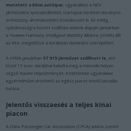
mutatott a kínai autóipar
, ugyanakkor a NEV
járművekre specializálódott startupok körében látványos
erőviszony-átrendeződés bontakozott ki. Az eddig
nyilvánosságra hozott szállítási adatok alapján januárban
a Huawei Harmony Intelligent Mobility Alliance (HIMA) állt
az élre, megelőzve a korábban domináns szereplőket.
A HIMA januárban
57 915 járművet szállított le
, ami
közel 19 ezer darabbal haladta meg a második helyen
végző Xiaomi teljesítményét. A háttérben ugyanakkor
egyértelműen érezhető az egész piacot érintő lassulás
hatása.
Jelentős visszaesés a teljes kínai
piacon
A China Passenger Car Association (CPCA) adatai szerint