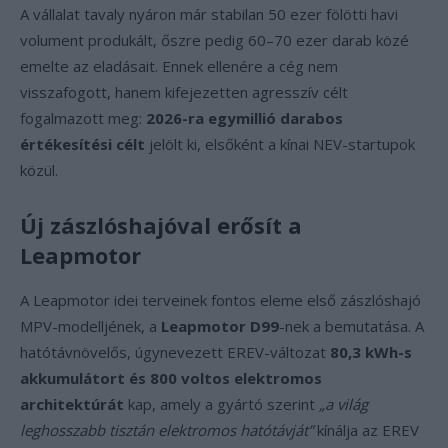
A vállalat tavaly nyáron már stabilan 50 ezer fölötti havi
volument produkált, őszre pedig 60–70 ezer darab közé
emelte az eladásait. Ennek ellenére a cég nem
visszafogott, hanem kifejezetten agresszív célt
fogalmazott meg:
2026-ra egymillió darabos
értékesítési célt
jelölt ki, elsőként a kínai NEV-startupok
közül.
Új zászlóshajóval erősít a
Leapmotor
A Leapmotor idei terveinek fontos eleme első zászlóshajó
MPV-modelljének, a
Leapmotor D99
-nek a bemutatása. A
hatótávnövelős, úgynevezett EREV-változat
80,3 kWh-s
akkumulátort és 800 voltos elektromos
architektúrát
kap, amely a gyártó szerint
„a világ
leghosszabb tisztán elektromos hatótávját”
kínálja az EREV