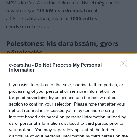
MPV-k között. A tisztán elektromos kivitel még ennél is
tovább megy:
115 kWh-s akkumulátorral
,
a CATL szállításában, valamint
1000 voltos
rendszerrel
érkezik.
Polestones: kis darabszám, gyors
növekedés
e-cars.hu -
Do Not Process My Personal
Érdemes kitérni a Polestones márkára is, amely a Rox
Information
Motor égisze alatt működő felsőkategóriás NEV-márka.
Januárban
1 028 járművet
szállított le, ami
közel 100
If you wish to opt-out of the sale, sharing to third parties, or
százalékos éves növekedést
jelent. A márka egyik
processing of your personal or sensitive information for
legfontosabb piaca a Közel-Kelet, különösen az
Egyesült
targeted advertising by us, please use the below opt-out
section to confirm your selection. Please note that after your
Arab Emírségek
, ahol elsősorban a
Polestones Adamas
opt-out request is processed you may continue seeing
SUV
talál gazdára.
interest-based ads based on personal information utilized by
us or personal information disclosed to third parties prior to
your opt-out. You may separately opt-out of the further
Kövesd az e-cars.hu-t a Facebookon is, további
disclosure of your personal information by third parties on the