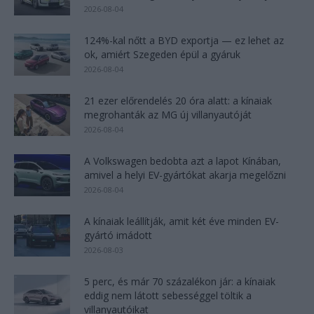
2026-08-04
124%-kal nőtt a BYD exportja — ez lehet az
ok, amiért Szegeden épül a gyáruk
2026-08-04
21 ezer előrendelés 20 óra alatt: a kínaiak
megrohanták az MG új villanyautóját
2026-08-04
A Volkswagen bedobta azt a lapot Kínában,
amivel a helyi EV-gyártókat akarja megelőzni
2026-08-04
A kínaiak leállítják, amit két éve minden EV-
gyártó imádott
2026-08-03
5 perc, és már 70 százalékon jár: a kínaiak
eddig nem látott sebességgel töltik a
villanyautóikat