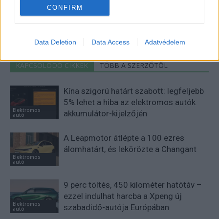
CONFIRM
http://e-cars.hu
Szeretem az elektromos autókat és a modern technológiát!
Data Deletion
Data Access
Adatvédelem
KAPCSOLÓDÓ CIKKEK
TÖBB A SZERZŐTŐL
Kína szigorú határt szabott: legfeljebb
5% lehet a hiba az elektromos autók
Elektromos
akkumulátor-kijelzőjén
autó
A Leapmotor átlépte a 100 ezres
álomhatárt, és lekörözte a Changant
Elektromos
autó
9 perc töltés, 450 kilométer hatótáv –
ezzel indulhat harcba a Xpeng új
Elektromos
szabadidő-autója Európában
autó