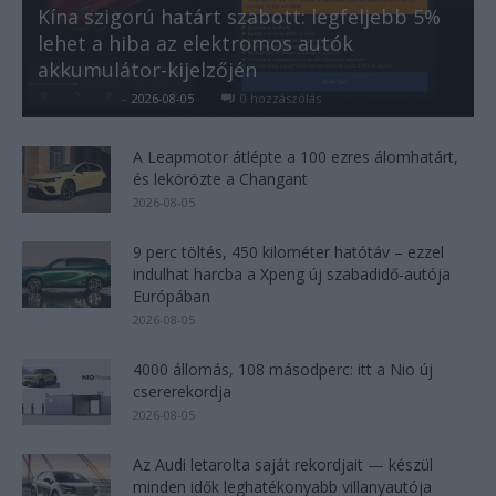
Kína szigorú határt szabott: legfeljebb 5%
lehet a hiba az elektromos autók
akkumulátor-kijelzőjén
Kovács Kata
-
2026-08-05
0 hozzászólás
A Leapmotor átlépte a 100 ezres álomhatárt,
és lekörözte a Changant
2026-08-05
9 perc töltés, 450 kilométer hatótáv – ezzel
indulhat harcba a Xpeng új szabadidő-autója
Európában
2026-08-05
4000 állomás, 108 másodperc: itt a Nio új
csererekordja
2026-08-05
Az Audi letarolta saját rekordjait — készül
minden idők leghatékonyabb villanyautója