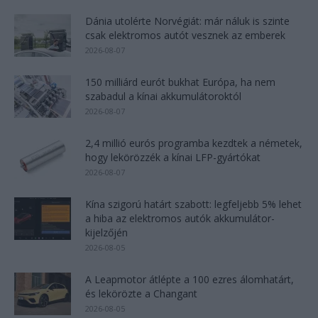
Dánia utolérte Norvégiát: már náluk is szinte
csak elektromos autót vesznek az emberek
2026-08-07
150 milliárd eurót bukhat Európa, ha nem
szabadul a kínai akkumulátoroktól
2026-08-07
2,4 millió eurós programba kezdtek a németek,
hogy lekörözzék a kínai LFP-gyártókat
2026-08-07
Kína szigorú határt szabott: legfeljebb 5% lehet
a hiba az elektromos autók akkumulátor-
kijelzőjén
2026-08-05
A Leapmotor átlépte a 100 ezres álomhatárt,
és lekörözte a Changant
2026-08-05