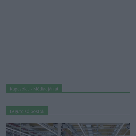
Kapcsolat - Médiaajánlat
Legutolsó postok