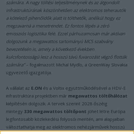
számára. A nagy töltési teljesítménynek és az átgondolt
infrastruktúrának köszönhetően az elektromos teherautók
a kötelező pihenőidők alatt is tölthetők, anélkül hogy ez
megzavarná a menetrendet. Ez fontos lépés a zéró
emissziós logisztika felé. Ezzel párhuzamosan már aktívan
dolgozunk a megawattos tartományú MCS szabvány
bevezetésén is, amely a következő években
kulcsfontosságú lesz a hosszú távú fuvarozást végző flották
számára”
– fogalmazott Michal Mydlo, a GreenWay Slovakia
ügyvezető igazgatója.
A vállalat az
E.ON
és a Voltix együttműködésével a HDV-E
infrastruktúra projektben már
megawattos töltőhálózat
kiépítésén dolgozik. A tervek szerint 2028 őszéig
mintegy
330 megawattos töltőpont
jöhet létre Európa
legfontosabb közlekedési folyosói mentén, ami alapjaiban
változtathatja meg az elektromos nehézjárművek hosszú