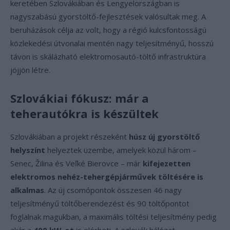
keretében Szlovákiában és Lengyelországban is
nagyszabású gyorstöltő-fejlesztések valósultak meg. A
beruházások célja az volt, hogy a régió kulcsfontosságú
közlekedési útvonalai mentén nagy teljesítményű, hosszú
távon is skálázható elektromosautó-töltő infrastruktúra
jöjjön létre.
Szlovákiai fókusz: már a
teherautókra is készültek
Szlovákiában a projekt részeként
húsz új gyorstöltő
helyszínt
helyeztek üzembe, amelyek közül három –
Senec, Žilina és Veľké Bierovce – már
kifejezetten
elektromos nehéz-tehergépjárművek töltésére is
alkalmas
. Az új csomópontok összesen 46 nagy
teljesítményű töltőberendezést és 90 töltőpontot
foglalnak magukban, a maximális töltési teljesítmény pedig