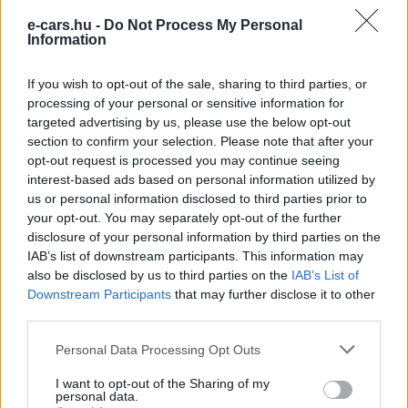
távú közlekedését.
e-cars.hu -
Do Not Process My Personal
Information
Kövesd az e-cars.hu-t a Facebookon is, további
›
If you wish to opt-out of the sale, sharing to third parties, or
tartalmakért!
processing of your personal or sensitive information for
targeted advertising by us, please use the below opt-out
section to confirm your selection. Please note that after your
CÍMKÉK
e-mobilitás
Elektromobilitás
Elektromos autó
opt-out request is processed you may continue seeing
Elektromosautó-töltés
interest-based ads based on personal information utilized by
Greenway
us or personal information disclosed to third parties prior to
your opt-out. You may separately opt-out of the further
disclosure of your personal information by third parties on the
IAB’s list of downstream participants. This information may
also be disclosed by us to third parties on the
IAB’s List of
Downstream Participants
that may further disclose it to other
third parties.
Personal Data Processing Opt Outs
I want to opt-out of the Sharing of my
personal data.