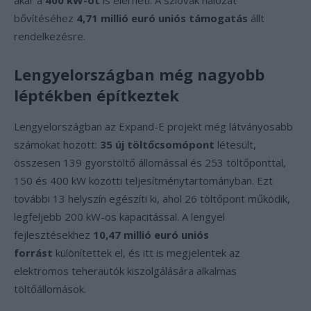
akár a
400 kW-ot
is elérheti. A szlovák hálózat
bővítéséhez
4,71 millió euró uniós támogatás
állt
rendelkezésre.
Lengyelországban még nagyobb
léptékben építkeztek
Lengyelországban az Expand-E projekt még látványosabb
számokat hozott:
35 új töltőcsomópont
létesült,
összesen 139 gyorstöltő állomással és 253 töltőponttal,
150 és 400 kW közötti teljesítménytartományban. Ezt
további 13 helyszín egészíti ki, ahol 26 töltőpont működik,
legfeljebb 200 kW-os kapacitással. A lengyel
fejlesztésekhez
10,47 millió euró uniós
forrást
különítettek el, és itt is megjelentek az
elektromos teherautók kiszolgálására alkalmas
töltőállomások.