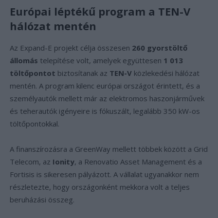
Európai léptékű program a TEN-V
hálózat mentén
Az Expand-E projekt célja összesen
260 gyorstöltő
állomás
telepítése volt, amelyek együttesen
1 013
töltőpontot
biztosítanak az
TEN-V
közlekedési hálózat
mentén. A program kilenc európai országot érintett, és a
személyautók mellett már az elektromos haszonjárművek
és teherautók igényeire is fókuszált, legalább 350 kW-os
töltőpontokkal.
A finanszírozásra a GreenWay mellett többek között a Grid
Telecom, az
Ionity
, a Renovatio Asset Management és a
Fortisis is sikeresen pályázott. A vállalat ugyanakkor nem
részletezte, hogy országonként mekkora volt a teljes
beruházási összeg.