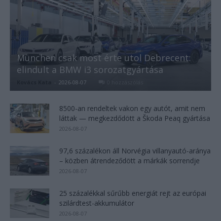
München csak most érte utol Debrecent:
elindult a BMW i3 sorozatgyártása
Kovács Kata
-
2026-08-07
0 hozzászólás
8500-an rendeltek vakon egy autót, amit nem
láttak — megkezdődött a Škoda Peaq gyártása
2026-08-07
97,6 százalékon áll Norvégia villanyautó-aránya
– közben átrendeződött a márkák sorrendje
2026-08-07
25 százalékkal sűrűbb energiát rejt az európai
szilárdtest-akkumulátor
2026-08-07