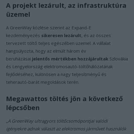
A projekt lezárult, az infrastruktúra
üzemel
A GreenWay közlése szerint az Expand-E
kezdeményezés
sikeresen lezárult
, és az összes
tervezett töltő teljes egészében üzemel. A vállalat
hangsúlyozta, hogy az elmúlt három év
beruházásai
jelentős mértékben hozzájárultak
Szlovákia
és Lengyelország elektromosautó-töltőhálózatának
fejlődéséhez, különösen a nagy teljesítményű és
teherautó-barát megoldások terén.
Megawattos töltés jön a következő
lépcsőben
„A GreenWay ultragyors töltőcsomópontjai valódi
igényekre adnak választ az elektromos járművet használók