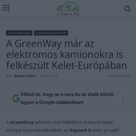
Elektromos autó
Elektromosautó-töltés
A GreenWay már az
elektromos kamionokra is
felkészült Kelet-Európában
Írta:
Kovács Kata
-
2026-01-06
0 hozzászólás
Állítsd be, hogy az e-cars.hu az elsők között
›
legyen a Google-találatokban!
A
GreenWay
jelentős mérföldkőhöz érkezett kelet-
európai terjeszkedésében: az
Expand-E
uniós projekt