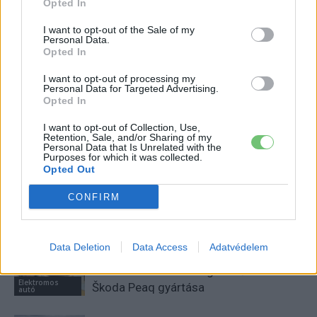
Opted In
I want to opt-out of the Sale of my
Personal Data.
Kovács Kata
Opted In
http://e-cars.hu
I want to opt-out of processing my
Szeretem az elektromos autókat és a modern technológiát!
Personal Data for Targeted Advertising.
Opted In
I want to opt-out of Collection, Use,
Retention, Sale, and/or Sharing of my
Personal Data that Is Unrelated with the
KAPCSOLÓDÓ CIKKEK
TÖBB A SZERZŐTŐL
Purposes for which it was collected.
Opted Out
München csak most érte utol
CONFIRM
Debrecent: elindult a BMW i3
sorozatgyártása
BMW
Data Deletion
Data Access
Adatvédelem
8500-an rendeltek vakon egy autót,
amit nem láttak — megkezdődött a
Elektromos
Škoda Peaq gyártása
autó