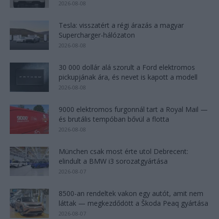
2026-08-08
Tesla: visszatért a régi árazás a magyar
Supercharger-hálózaton
2026-08-08
30 000 dollár alá szorult a Ford elektromos
pickupjának ára, és nevet is kapott a modell
2026-08-08
9000 elektromos furgonnál tart a Royal Mail —
és brutális tempóban bővül a flotta
2026-08-08
München csak most érte utol Debrecent:
elindult a BMW i3 sorozatgyártása
2026-08-07
8500-an rendeltek vakon egy autót, amit nem
láttak — megkezdődött a Škoda Peaq gyártása
2026-08-07