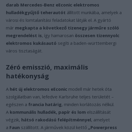
darab Mercedes-Benz eEconic elektromos
hulladékgyűjtő teherautót
állított munkába, amelyek a
városi és lomtalanítási feladatokat látják el. A gyártó
már
megkapta a következő tizenegy járműre szóló
megrendelést is
, így hamarosan
összesen tizennyolc
elektromos kukásautó
segíti a baden-württembergi
város tisztaságát.
Zéró emisszió, maximális
hatékonyság
A
hét új elektromos eEconic
modell már hetek óta
szolgálatban van, lefedve Karlsruhe teljes területét –
egészen a
francia határig
, minden korlátozás nélkül.
A
kommunális hulladék, papír és lom
elszállítását
végzik,
hátsó rakodású felépítménnyel
, amelyet
a
Faun
szállított. A járművek közül kettő
„Powerpress