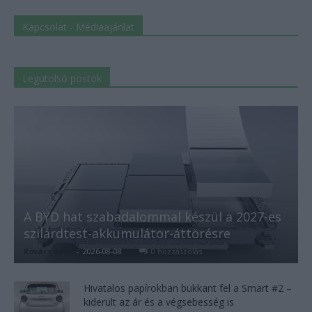
Kapcsolat - Médiaajánlat
Legutolsó postok
A BYD hat szabadalommal készül a 2027-es
szilárdtest-akkumulátor-áttörésre
Kovács Kata
-
2026-08-08
0 hozzászólás
Hivatalos papírokban bukkant fel a Smart #2 –
kiderült az ár és a végsebesség is