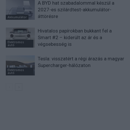
A BYD hat szabadalommal készül a
2027-es szilárdtest-akkumulátor-
áttörésre
Akkumulátor
Hivatalos papírokban bukkant fel a
Smart #2 – kiderült az ár és a
Elektromos
végsebesség is
autó
Tesla: visszatért a régi árazás a magyar
Supercharger-hálózaton
Elektromos
autó