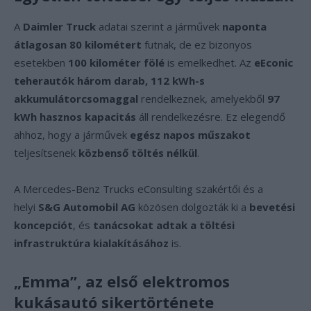
A
Daimler Truck
adatai szerint a járművek
naponta
átlagosan 80 kilométert
futnak, de ez bizonyos
esetekben
100 kilométer fölé
is emelkedhet. Az
eEconic
teherautók három darab, 112 kWh-s
akkumulátorcsomaggal
rendelkeznek, amelyekből
97
kWh hasznos kapacitás
áll rendelkezésre. Ez elegendő
ahhoz, hogy a járművek
egész napos műszakot
teljesítsenek
közbenső töltés nélkül
.
A Mercedes-Benz Trucks eConsulting szakértői és a
helyi
S&G Automobil AG
közösen dolgozták ki a
bevetési
koncepciót
, és
tanácsokat adtak a töltési
infrastruktúra kialakításához
is.
„Emma”, az első elektromos
kukásautó sikertörténete