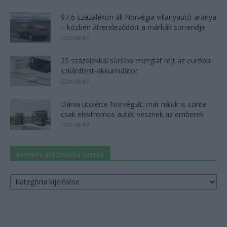
97,6 százalékon áll Norvégia villanyautó-aránya
– közben átrendeződött a márkák sorrendje
2026-08-07
25 százalékkal sűrűbb energiát rejt az európai
szilárdtest-akkumulátor
2026-08-07
Dánia utolérte Norvégiát: már náluk is szinte
csak elektromos autót vesznek az emberek
2026-08-07
Keresés autómárka szerint
Keresés
autómárka
szerint