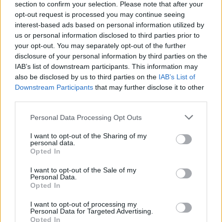
section to confirm your selection. Please note that after your
utcaseprőktől a hulladékszállítókig –
alternatív hajtásra
opt-out request is processed you may continue seeing
álljon át
. Csupán a
vészhelyzeti tartalék
interest-based ads based on personal information utilized by
járművek
maradnak ki a programból.
us or personal information disclosed to third parties prior to
your opt-out. You may separately opt-out of the further
disclosure of your personal information by third parties on the
Karlsruhe így
példát mutat Németország többi
IAB’s list of downstream participants. This information may
városának
, hogy a városi közszolgáltatások is
also be disclosed by us to third parties on the
IAB’s List of
lehetnek
környezetbarátok, csendesek és
Downstream Participants
that may further disclose it to other
fenntarthatók
.
third parties.
Personal Data Processing Opt Outs
Kövesd az e-cars.hu-t a Facebookon is, további
›
I want to opt-out of the Sharing of my
personal data.
tartalmakért!
Opted In
I want to opt-out of the Sale of my
Personal Data.
CÍMKÉK
e-mobilitás
Elektromobilitás
Elektromos autó
Opted In
Elektromos kukásautó
Mercedes-Benz
I want to opt-out of processing my
Personal Data for Targeted Advertising.
Opted In