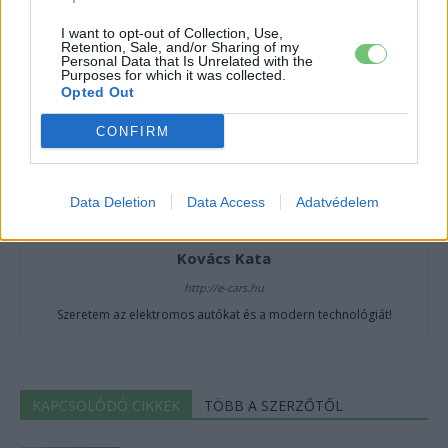
I want to opt-out of Collection, Use,
Retention, Sale, and/or Sharing of my
Personal Data that Is Unrelated with the
Purposes for which it was collected.
Opted Out
CONFIRM
Data Deletion
Data Access
Adatvédelem
Kovács Kata
http://e-cars.hu
Szeretem az elektromos autókat és a modern technológiát!
KAPCSOLÓDÓ CIKKEK
TÖBB A SZERZŐTŐL