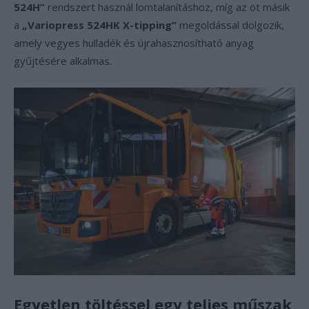
524H”
rendszert használ lomtalanításhoz, míg az öt másik
a
„Variopress 524HK X-tipping”
megoldással dolgozik,
amely vegyes hulladék és újrahasznosítható anyag
gyűjtésére alkalmas.
Egyetlen töltéssel egy teljes műszak