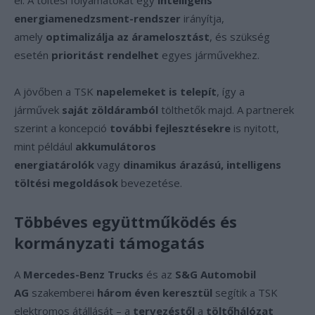
el. A töltési folyamatokat egy
intelligens
energiamenedzsment-rendszer
irányítja,
amely
optimalizálja az áramelosztást
, és szükség
esetén
prioritást rendelhet
egyes járművekhez.
A jövőben a TSK
napelemeket is telepít
, így a
járművek
saját zöldáramból
tölthetők majd. A partnerek
szerint a koncepció
további fejlesztésekre
is nyitott,
mint például
akkumulátoros
energiatárolók
vagy
dinamikus árazású, intelligens
töltési megoldások
bevezetése.
Többéves együttműködés és
kormányzati támogatás
A
Mercedes-Benz Trucks
és az
S&G Automobil
AG
szakemberei
három éven keresztül
segítik a TSK
elektromos átállását – a
tervezéstől
a
töltőhálózat