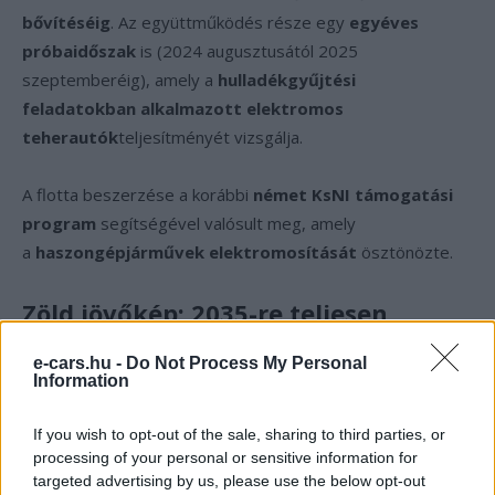
bővítéséig
. Az együttműködés része egy
egyéves
próbaidőszak
is (2024 augusztusától 2025
szeptemberéig), amely a
hulladékgyűjtési
feladatokban alkalmazott elektromos
teherautók
teljesítményét vizsgálja.
A flotta beszerzése a korábbi
német KsNI támogatási
program
segítségével valósult meg, amely
a
haszongépjárművek elektromosítását
ösztönözte.
Zöld jövőkép: 2035-re teljesen
elektromos közszolgálati flotta
e-cars.hu -
Do Not Process My Personal
Information
A TSK már most tervezi a következő
lépést:
novemberben újabb tizenegy eEconic
járműre
If you wish to opt-out of the sale, sharing to third parties, or
adtak le rendelést. A hosszú távú cél, hogy
2035-re a
processing of your personal or sensitive information for
város teljes közszolgálati járműparkja
– az
targeted advertising by us, please use the below opt-out