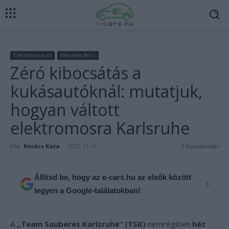
Elektromos autó
Mercedes-Benz
Zéró kibocsátás a
kukásautóknál: mutatjuk,
hogyan váltott
elektromosra Karlsruhe
Írta:
Kovács Kata
-
2025-11-14
0 hozzászólás
Állítsd be, hogy az e-cars.hu az elsők között
›
legyen a Google-találatokban!
A
„Team Sauberes Karlsruhe” (TSK)
nemrégiben
hét