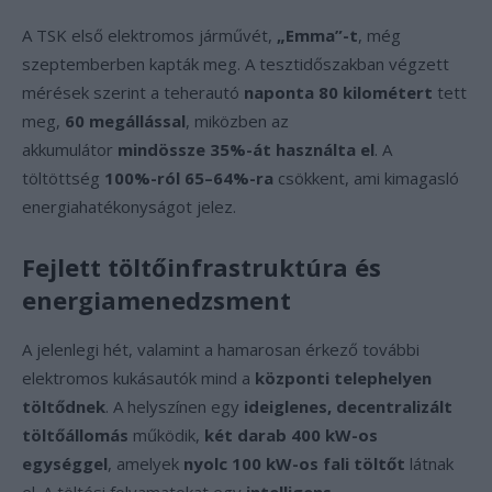
A TSK első elektromos járművét,
„Emma”-t
, még
szeptemberben kapták meg. A tesztidőszakban végzett
mérések szerint a teherautó
naponta 80 kilométert
tett
meg,
60 megállással
, miközben az
akkumulátor
mindössze 35%-át használta el
. A
töltöttség
100%-ról 65–64%-ra
csökkent, ami kimagasló
energiahatékonyságot jelez.
Fejlett töltőinfrastruktúra és
energiamenedzsment
A jelenlegi hét, valamint a hamarosan érkező további
elektromos kukásautók mind a
központi telephelyen
töltődnek
. A helyszínen egy
ideiglenes, decentralizált
töltőállomás
működik,
két darab 400 kW-os
egységgel
, amelyek
nyolc 100 kW-os fali töltőt
látnak