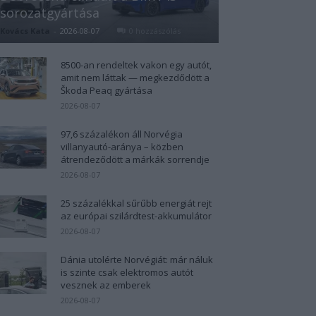
sorozatgyártása
Kovács Kata
-
2026-08-07
0 hozzászólás
8500-an rendeltek vakon egy autót,
amit nem láttak — megkezdődött a
Škoda Peaq gyártása
2026-08-07
97,6 százalékon áll Norvégia
villanyautó-aránya – közben
átrendeződött a márkák sorrendje
2026-08-07
25 százalékkal sűrűbb energiát rejt
az európai szilárdtest-akkumulátor
2026-08-07
Dánia utolérte Norvégiát: már náluk
is szinte csak elektromos autót
vesznek az emberek
2026-08-07