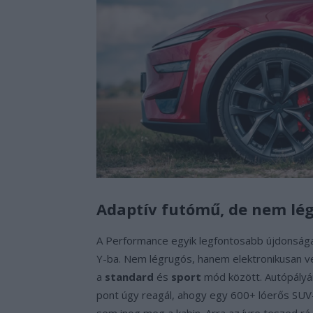
Adaptív futómű, de nem lé
A Performance egyik legfontosabb újdonság
Y-ba. Nem légrugós, hanem elektronikusan vezé
a
standard
és
sport
mód között. Autópályán
pont úgy reagál, ahogy egy 600+ lóerős SUV-