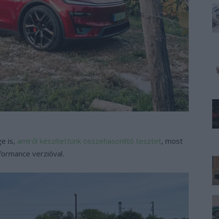
e is,
amiről készítettünk összehasonlító tesztet
, most
formance verzióval.