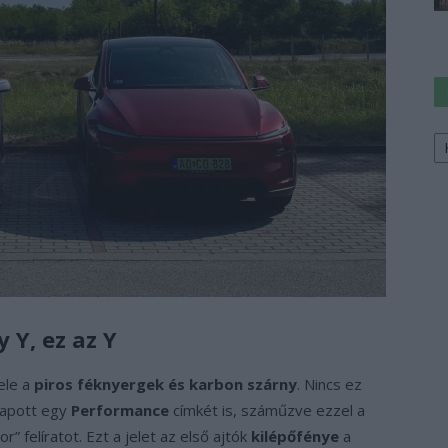
Ke
a
sz
 Y, ez az Y
ele a
piros féknyergek és karbon szárny
. Nincs ez
kapott egy
Performance
címkét is, száműzve ezzel a
” felíratot. Ezt a jelet az első ajtók
kilépőfénye
a