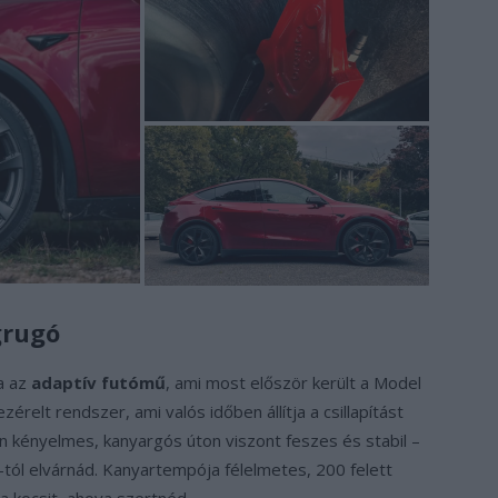
grugó
a az
adaptív futómű
, ami most először került a Model
relt rendszer, ami valós időben állítja a csillapítást
 kényelmes, kanyargós úton viszont feszes és stabil –
tól elvárnád. Kanyartempója félelmetes, 200 felett