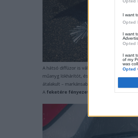
Opted 
I want t
Opted 
I want 
Advertis
Opted 
I want t
of my P
was col
A hátsó diffúzor is változott,
a leszorítóer
Opted 
műanyg lökhárítót, és fényes fekete fényezés
átalakult – markánsabb, kétoldalt aerodinami
A
feketére fényezett visszapillantók tü