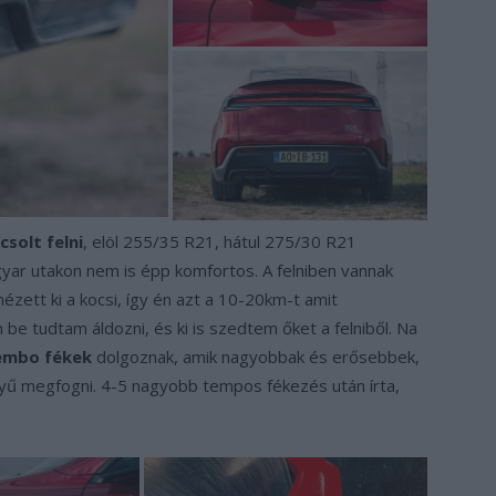
csolt felni
, elöl 255/35 R21, hátul 275/30 R21
agyar utakon nem is épp komfortos. A felniben vannak
ézett ki a kocsi, így én azt a 10-20km-t amit
be tudtam áldozni, és ki is szedtem őket a felniből. Na
embo fékek
dolgoznak, amik nagyobbak és erősebbek,
ű megfogni. 4-5 nagyobb tempos fékezés után írta,