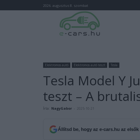
2026. augusztus 8. szombat
Elektromos autó
Elektromos autó teszt
Tesla
Tesla Model Y J
teszt – A brutali
Írta:
NagyGabor
-
2025-10-21
Állítsd be, hogy az e-cars.hu az elsők