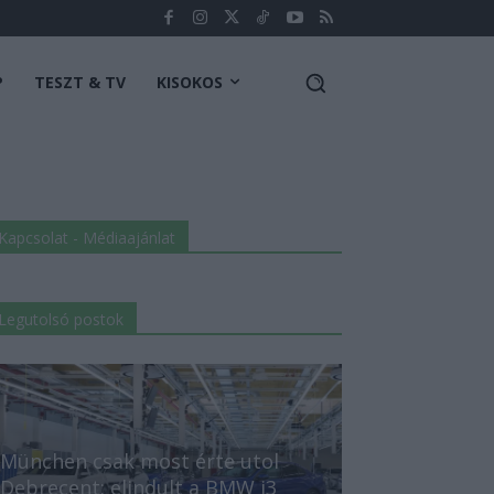
P
TESZT & TV
KISOKOS
Kapcsolat - Médiaajánlat
Legutolsó postok
München csak most érte utol
Debrecent: elindult a BMW i3