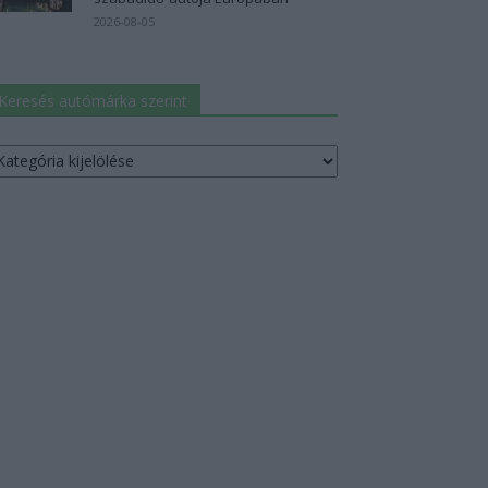
2026-08-05
Keresés autómárka szerint
resés
utómárka
erint