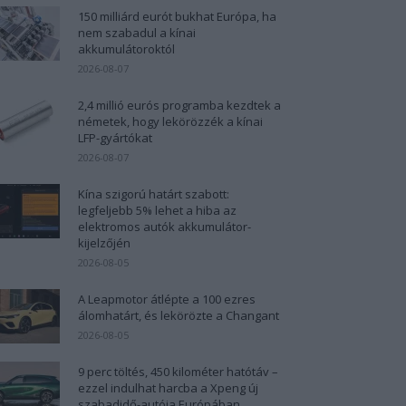
150 milliárd eurót bukhat Európa, ha
nem szabadul a kínai
akkumulátoroktól
2026-08-07
2,4 millió eurós programba kezdtek a
németek, hogy lekörözzék a kínai
LFP-gyártókat
2026-08-07
Kína szigorú határt szabott:
legfeljebb 5% lehet a hiba az
elektromos autók akkumulátor-
kijelzőjén
2026-08-05
A Leapmotor átlépte a 100 ezres
álomhatárt, és lekörözte a Changant
2026-08-05
9 perc töltés, 450 kilométer hatótáv –
ezzel indulhat harcba a Xpeng új
szabadidő-autója Európában