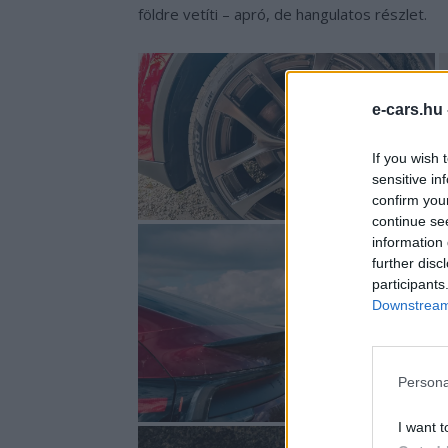
földre vetíti – apró, de hangulatos részlet.
e-cars.hu
If you wish 
sensitive in
confirm you
continue se
information 
further disc
participants
Downstream 
Persona
I want t