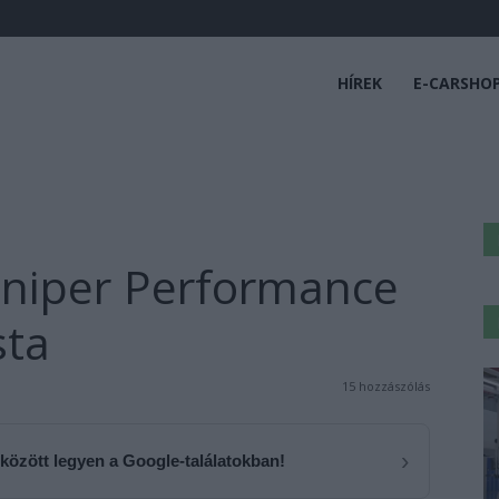
HÍREK
E-CARSHO
uniper Performance
sta
15 hozzászólás
›
 között legyen a Google-találatokban!