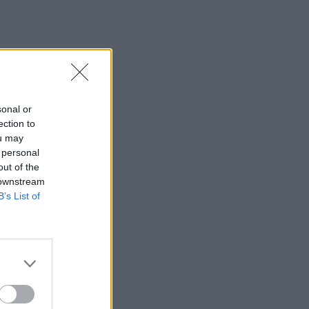
sonal or
ection to
ou may
 personal
out of the
 downstream
B’s List of