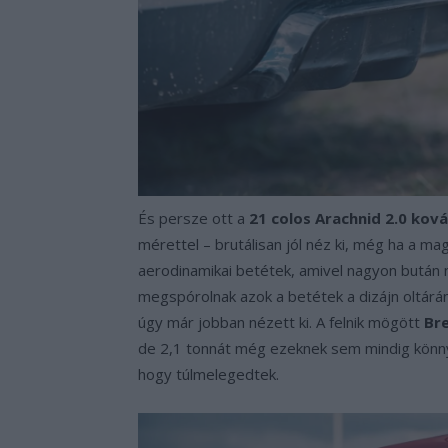
És persze ott a
21 colos Arachnid 2.0 ková
mérettel – brutálisan jól néz ki, még ha a m
aerodinamikai betétek, amivel nagyon bután n
megspórolnak azok a betétek a dizájn oltárán 
úgy már jobban nézett ki. A felnik mögött
Br
de 2,1 tonnát még ezeknek sem mindig könny
hogy túlmelegedtek.