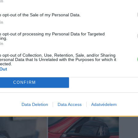
In
o opt-out of the Sale of my Personal Data.
In
to opt-out of processing my Personal Data for Targeted
ing.
In
o opt-out of Collection, Use, Retention, Sale, and/or Sharing
ersonal Data that Is Unrelated with the Purposes for which it
lected.
ő növelése érdekében
. Kicsit kijjebb húzták az egész
Out
t kapott benne egy extra diffúzor betét. Elöl a lökhárító
CONFIRM
kai beömlőkkel, fényesre fújt fekete elemekkel.
körházak
is egyedi megjelenést adnak a kocsinak.
Data Deletion
Data Access
Adatvédelem