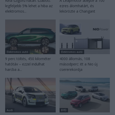
Kína szigorú határt szabott:
A Leapmotor átlépte a 100
legfeljebb 5% lehet a hiba az
ezres álomhatárt, és
elektromos...
lekörözte a Changant
Elektromos autó
Elektromos autó
9 perc töltés, 450 kilométer
4000 állomás, 108
hatótáv – ezzel indulhat
másodperc: itt a Nio új
harcba a...
csererekordja
Audi
BYD