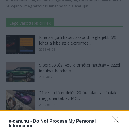
A Tesla ismét megmutatta, hogy a világ legnépszerűbb elektromos
SUV-jából, még mindig ki lehet hozni valami újat.
Legolvasottabb cikkek
Kína szigorú határt szabott: legfeljebb 5%
lehet a hiba az elektromos...
2026-08-05
9 perc töltés, 450 kilométer hatótáv – ezzel
indulhat harcba a...
2026-08-05
21 ezer előrendelés 20 óra alatt: a kínaiak
megrohanták az MG...
2026-08-04
A Leapmotor átlépte a 100 ezres
e-cars.hu -
Do Not Process My Personal
Information
álomhatárt, és lekörözte a Changant