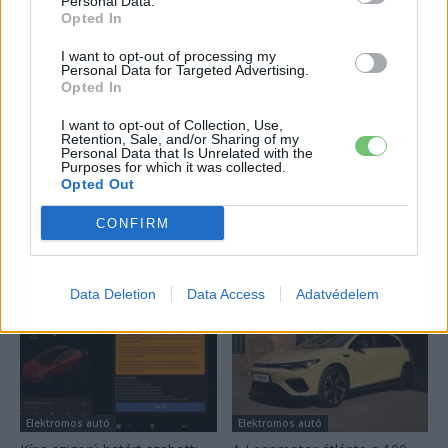
124%-kal nőtt a BYD exportja — ez lehet az
Personal Data.
Opted In
ok, amiért...
2026-08-04
I want to opt-out of processing my
Personal Data for Targeted Advertising.
Opted In
18 hüvelykes óriáskijelzővel bukkant fel a
Hyundai IONIQ 5 titkos tesztautója
I want to opt-out of Collection, Use,
Retention, Sale, and/or Sharing of my
2026-08-03
Personal Data that Is Unrelated with the
Purposes for which it was collected.
Opted Out
Továbbiak
CONFIRM
Legutolsó cikkek
Data Deletion
Data Access
Adatvédelem
Elektromos autó
Elektromos autó