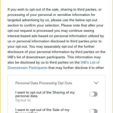
2026-08-05
If you wish to opt-out of the sale, sharing to third parties, or
processing of your personal or sensitive information for
A Volkswagen bedobta azt a lapot Kínában,
targeted advertising by us, please use the below opt-out
amivel a helyi EV-gyártókat...
section to confirm your selection. Please note that after your
2026-08-04
opt-out request is processed you may continue seeing
interest-based ads based on personal information utilized by
Az Audi letarolta saját rekordjait — készül
us or personal information disclosed to third parties prior to
minden idők leghatékonyabb villanyautója
your opt-out. You may separately opt-out of the further
2026-08-04
disclosure of your personal information by third parties on the
IAB’s list of downstream participants. This information may
also be disclosed by us to third parties on the
IAB’s List of
4000 állomás, 108 másodperc: itt a Nio új
Downstream Participants
that may further disclose it to other
csererekordja
third parties.
2026-08-05
Personal Data Processing Opt Outs
A kínaiak leállítják, amit két éve minden EV-
I want to opt-out of the Sharing of my
gyártó imádott
personal data.
2026-08-03
Opted In
I want to opt-out of the Sale of my