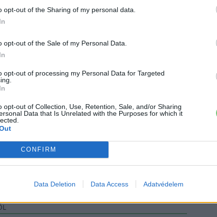
o opt-out of the Sharing of my personal data.
In
omobilitás
Elektromos autó
Olaszország
o opt-out of the Sale of my Personal Data.
In
to opt-out of processing my Personal Data for Targeted
ing.
In
o opt-out of Collection, Use, Retention, Sale, and/or Sharing
ersonal Data that Is Unrelated with the Purposes for which it
lected.
Out
CONFIRM
at és a modern technológiát!
Data Deletion
Data Access
Adatvédelem
ŐL