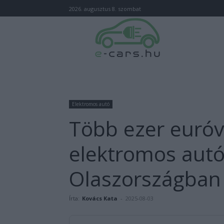
2026. augusztus 8. szombat
Elektromos autó
Több ezer euróv
elektromos autó
Olaszországban
Írta:
Kovács Kata
-
2025-08-03