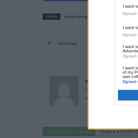
I want t
Opted 
CÍMKÉK
állami támogatás
e-mobilitás
Elektr
I want t
Opted 
Oszd meg!
I want 
Advertis
Opted 
I want t
of my P
was col
Kovács Kata
Opted 
http://e-cars.hu
Szeretem az elektromos autók
KAPCSOLÓDÓ CIKKEK
TÖBB A SZERZŐT