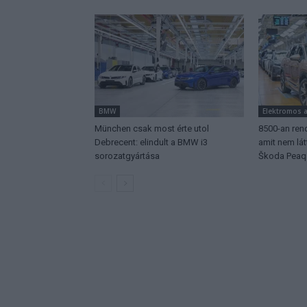
BMW
Elektromos 
München csak most érte utol
8500-an rend
Debrecent: elindult a BMW i3
amit nem lá
sorozatgyártása
Škoda Peaq