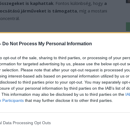
sszegeket is kaphattak
. Fontos különbség, hogy
a
ibocsátású járműveket is támogatta
, míg a mostani
oncentrál.
 támogatás
Ke
a
 -
Do Not Process My Personal Information
ak a támogatási összeg tekintetében jelent
sz
lis igazságosság elvei alapján épül fel
, figyelembe
to opt-out of the sale, sharing to third parties, or processing of your per
ét.
A digitális ügyintézés bevezetése modernizálja a
formation for targeted advertising by us, please use the below opt-out s
 támogatáselosztás
pontosabb célzást tesz lehetővé.
r selection. Please note that after your opt-out request is processed y
eing interest-based ads based on personal information utilized by us or
disclosed to third parties prior to your opt-out. You may separately opt-
 az elektromobilitás gyorsabb elterjesztése felé
,
losure of your personal information by third parties on the IAB’s list of
n jelentősen nő a tisztán elektromos járművek
. This information may also be disclosed by us to third parties on the
IA
Participants
that may further disclose it to other third parties.
›
, további tartalmakért!
l Data Processing Opt Outs