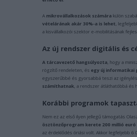
A
mikrovállalkozások számára
külön szabá
vételárának akár 30%-a is lehet
, legfelje
a kisvállalkozói szektor e-mobilitásának fejle
Az új rendszer digitális és c
A tárcavezető hangsúlyozta
, hogy a mini
rögzítő rendeleten, és
egy új informatikai 
egyszerűbbé és gyorsabbá teszi az igénylés
számíthatnak
, a rendszer átláthatóbbá és 
Korábbi programok tapaszt
Nem ez az első ilyen jellegű támogatás Ola
ösztönzőprogram kerete 200 millió euró 
az érdeklődés óriási volt. Akkor legfeljebb 