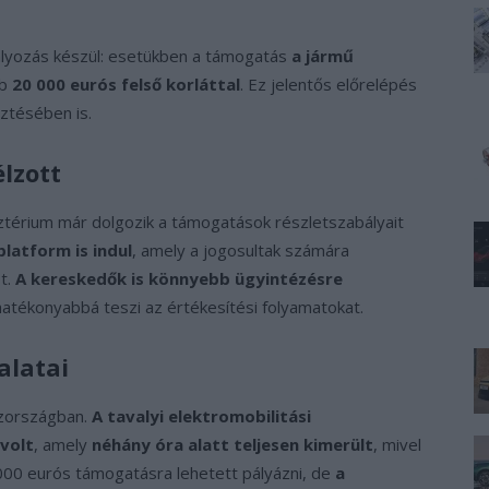
lyozás készül: esetükben a támogatás
a jármű
bb
20 000 eurós felső korláttal
. Ez jelentős előrelépés
sztésében is.
élzott
sztérium már dolgozik a támogatások részletszabályait
platform is indul
, amely a jogosultak számára
t.
A kereskedők is könnyebb ügyintézésre
hatékonyabbá teszi az értékesítési folyamatokat.
alatai
szországban.
A tavalyi elektromobilitási
volt
, amely
néhány óra alatt teljesen kimerült
, mivel
6 000 eurós támogatásra lehetett pályázni, de
a