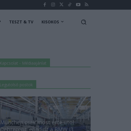
P
TESZT & TV
KISOKOS
Kapcsolat - Médiaajánlat
Legutolsó postok
München csak most érte utol
Debrecent: elindult a BMW i3