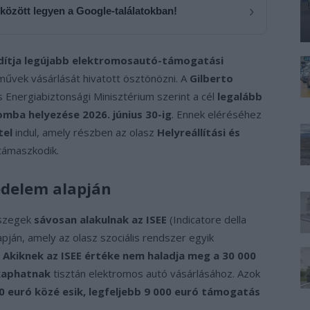
›
 között legyen a Google-találatokban!
ndítja legújabb elektromosautó-támogatási
rművek vásárlását hivatott ösztönözni. A
Gilberto
 Energiabiztonsági Minisztérium szerint a cél
legalább
omba helyezése 2026. június 30-ig
. Ennek eléréséhez
tel
indul, amely részben az olasz
Helyreállítási és
támaszkodik.
edelem alapján
sszegek
sávosan alakulnak az ISEE
(Indicatore della
pján, amely az olasz szociális rendszer egyik
.
Akiknek az ISEE értéke nem haladja meg a 30 000
 kaphatnak
tisztán elektromos autó vásárlásához. Azok
0 euró közé esik, legfeljebb 9 000 euró támogatás