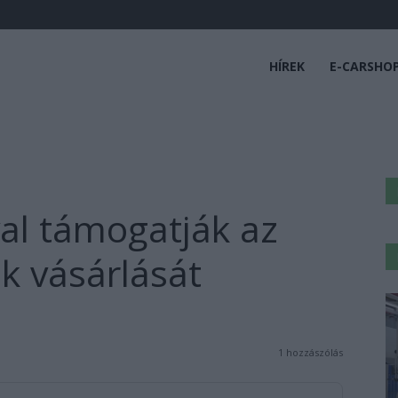
HÍREK
E-CARSHO
al támogatják az
k vásárlását
1 hozzászólás