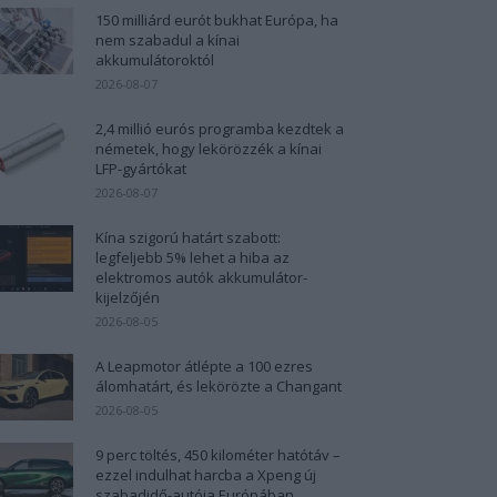
150 milliárd eurót bukhat Európa, ha
nem szabadul a kínai
akkumulátoroktól
2026-08-07
2,4 millió eurós programba kezdtek a
németek, hogy lekörözzék a kínai
LFP-gyártókat
2026-08-07
Kína szigorú határt szabott:
legfeljebb 5% lehet a hiba az
elektromos autók akkumulátor-
kijelzőjén
2026-08-05
A Leapmotor átlépte a 100 ezres
álomhatárt, és lekörözte a Changant
2026-08-05
9 perc töltés, 450 kilométer hatótáv –
ezzel indulhat harcba a Xpeng új
szabadidő-autója Európában