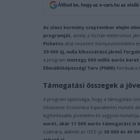
Állítsd be, hogy az e-cars.hu az elsők
Az olasz kormány szeptember elején eli
programját
, amely a tisztán elektromos já
Pichetto
által vezetett Környezetvédelmi és
39 000 új, nulla kibocsátású jármű forgal
a program
mintegy 600 millió eurós keret
Ellenállóképességi Terv (PNRR)
forrásaira 
Támogatási összegek a jöv
A program újdonsága, hogy a támogatási ö
Situazione Economica Equivalente) mutató ala
legfontosabb jövedelmi és vagyoni mutatója
eurót, akár 11 000 eurós támogatást is
számára, akiknek az ISEE-je
30 000 és 40 00
érhető el
.