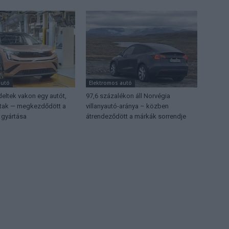
autó
Elektromos autó
eltek vakon egy autót,
97,6 százalékon áll Norvégia
ttak — megkezdődött a
villanyautó-aránya – közben
 gyártása
átrendeződött a márkák sorrendje