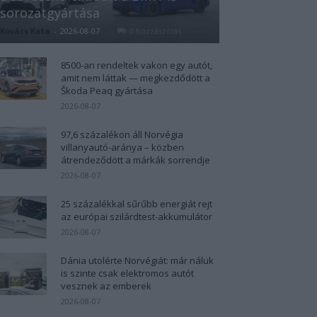
sorozatgyártása
Kovács Kata
-
2026-08-07
0 hozzászólás
8500-an rendeltek vakon egy autót,
amit nem láttak — megkezdődött a
Škoda Peaq gyártása
2026-08-07
97,6 százalékon áll Norvégia
villanyautó-aránya – közben
átrendeződött a márkák sorrendje
2026-08-07
25 százalékkal sűrűbb energiát rejt
az európai szilárdtest-akkumulátor
2026-08-07
Dánia utolérte Norvégiát: már náluk
is szinte csak elektromos autót
vesznek az emberek
2026-08-07