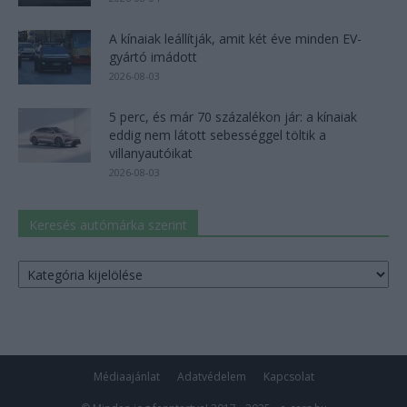
A kínaiak leállítják, amit két éve minden EV-
gyártó imádott
2026-08-03
5 perc, és már 70 százalékon jár: a kínaiak
eddig nem látott sebességgel töltik a
villanyautóikat
2026-08-03
Keresés autómárka szerint
Keresés
autómárka
szerint
Médiaajánlat
Adatvédelem
Kapcsolat