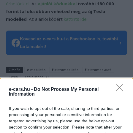
érhetőek el.
Az
ajánlói kódunkkal
további 180 000
forinttal olcsóbban veheted meg az új Tesla
modelled
. Az ajánlói kódért
kattints ide!
Kövesd az e-cars.hu-t a Facebookon is, további
›
tartalmakért!
CÍMKÉK
e-mobilitás
Elektromobilitás
Elektromos autó
Tesla
Tesla Model Y L
e-cars.hu -
Do Not Process My Personal
Information
If you wish to opt-out of the sale, sharing to third parties, or
processing of your personal or sensitive information for
targeted advertising by us, please use the below opt-out
section to confirm your selection. Please note that after your