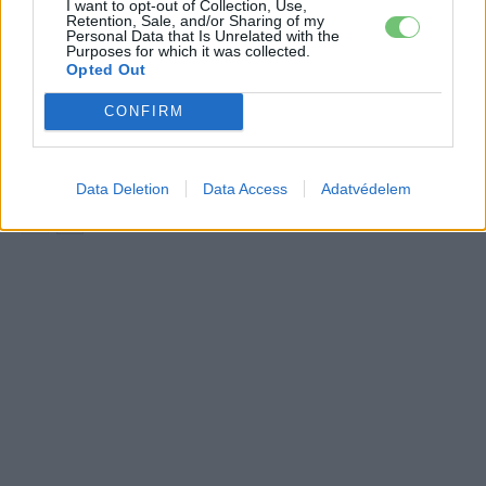
I want to opt-out of Collection, Use,
A Leapmotor átlépte a 100 ezres
Retention, Sale, and/or Sharing of my
álomhatárt, és lekörözte a Changant
Personal Data that Is Unrelated with the
Purposes for which it was collected.
Elektromos
autó
Opted Out
CONFIRM
9 perc töltés, 450 kilométer hatótáv –
ezzel indulhat harcba a Xpeng új
Elektromos
szabadidő-autója Európában
autó
Data Deletion
Data Access
Adatvédelem