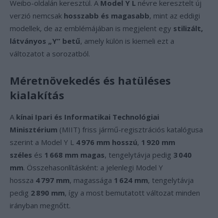
Weibo-oldalán keresztül. A
Model Y L
névre keresztelt új
verzió nemcsak
hosszabb és magasabb
, mint az eddigi
modellek, de az emblémájában is megjelent egy
stilizált,
látványos „Y” betű
, amely külön is kiemeli ezt a
változatot a sorozatból.
Méretnövekedés és hatüléses
kialakítás
A
kínai Ipari és Informatikai Technológiai
Minisztérium
(MIIT) friss jármű-regisztrációs katalógusa
szerint a Model Y L
4 976 mm hosszú
,
1 920 mm
széles
és
1 668 mm magas
, tengelytávja pedig
3 040
mm
. Összehasonlításként: a jelenlegi Model Y
hossza
4 797 mm
, magassága
1 624 mm
, tengelytávja
pedig
2 890 mm
, így a most bemutatott változat minden
irányban megnőtt.