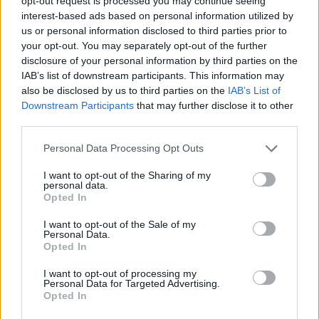
opt-out request is processed you may continue seeing
interest-based ads based on personal information utilized by
us or personal information disclosed to third parties prior to
your opt-out. You may separately opt-out of the further
disclosure of your personal information by third parties on the
IAB’s list of downstream participants. This information may
e-cars.hu
also be disclosed by us to third parties on the
IAB’s List of
Downstream Participants
that may further disclose it to other
Elektromosan közlekedsz, vagy a váltáson töprengsz?
third parties.
Érdekelnek a legfrissebb hírek az e-autók világából, vagy
foglalkoztatnak a legújabb fejlesztések az elektromosság és a
Personal Data Processing Opt Outs
fenntarthatóság területén? Akkor jó helyen jársz!
I want to opt-out of the Sharing of my
personal data.
Opted In
KAPCSOLÓDÓ CIKKEK
TÖBB A SZERZŐTŐL
I want to opt-out of the Sale of my
Personal Data.
Opted In
Kína szigorú határt szabott: legfeljebb
5% lehet a hiba az elektromos autók
I want to opt-out of processing my
Personal Data for Targeted Advertising.
Elektromos
akkumulátor-kijelzőjén
autó
Opted In