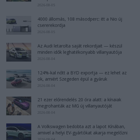
2026-08-05
4000 állomás, 108 másodperc: itt a Nio új
csererekordja
2026-08-05
Az Audi letarolta saját rekordjait — készül
minden idők leghatékonyabb villanyautója
2026-08-04
124%-kal nőtt a BYD exportja — ez lehet az
ok, amiért Szegeden épül a gyáruk
2026-08-04
21 ezer előrendelés 20 óra alatt: a kínaiak
megrohanták az MG új villanyautóját
2026-08-04
A Volkswagen bedobta azt a lapot Kínában,
amivel a helyi EV-gyártókat akarja megelőzni
2026-08-04