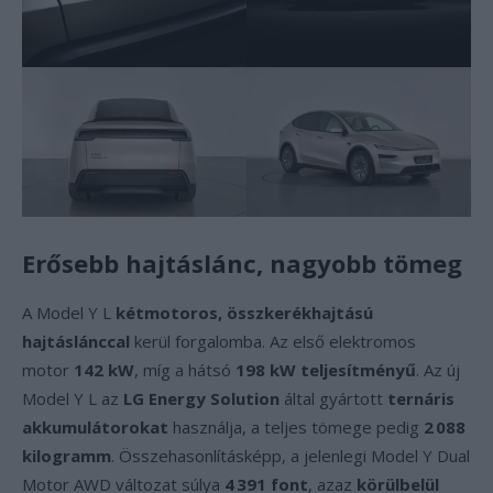
Erősebb hajtáslánc, nagyobb tömeg
A Model Y L
kétmotoros, összkerékhajtású
hajtáslánccal
kerül forgalomba. Az első elektromos
motor
142 kW
, míg a hátsó
198 kW teljesítményű
. Az új
Model Y L az
LG Energy Solution
által gyártott
ternáris
akkumulátorokat
használja, a teljes tömege pedig
2 088
kilogramm
. Összehasonlításképp, a jelenlegi Model Y Dual
Motor AWD változat súlya
4 391 font
, azaz
körülbelül