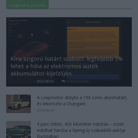
Legutolsó postok
Kína szigorú határt szabott: legfeljebb 5%
lehet a hiba az elektromos autók
akkumulátor-kijelzőjén
Kovács Kata
-
2026-08-05
0 hozzászólás
A Leapmotor átlépte a 100 ezres álomhatárt,
és lekörözte a Changant
2026-08-05
9 perc töltés, 450 kilométer hatótáv – ezzel
indulhat harcba a Xpeng új szabadidő-autója
Európában