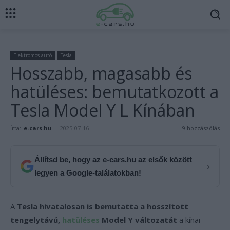
Elektromos autó
Tesla
Hosszabb, magasabb és
hatüléses: bemutatkozott a
Tesla Model Y L Kínában
Írta:
e-cars.hu
-
2025-07-16
9 hozzászólás
Állítsd be, hogy az e-cars.hu az elsők között
›
legyen a Google-találatokban!
A
Tesla hivatalosan is bemutatta a hosszított
tengelytávú,
hatüléses
Model Y változatát
a kínai