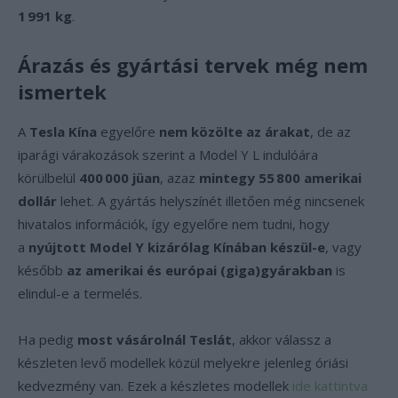
1 991 kg
.
Árazás és gyártási tervek még nem
ismertek
A
Tesla Kína
egyelőre
nem közölte az árakat
, de az
iparági várakozások szerint a Model Y L indulóára
körülbelül
400 000 jüan
, azaz
mintegy 55 800 amerikai
dollár
lehet. A gyártás helyszínét illetően még nincsenek
hivatalos információk, így egyelőre nem tudni, hogy
a
nyújtott Model Y kizárólag Kínában készül-e
, vagy
később
az amerikai és európai (giga)gyárakban
is
elindul-e a termelés.
Ha pedig
most vásárolnál Teslát
, akkor válassz a
készleten levő modellek közül melyekre jelenleg óriási
kedvezmény van. Ezek a készletes modellek
ide kattintva