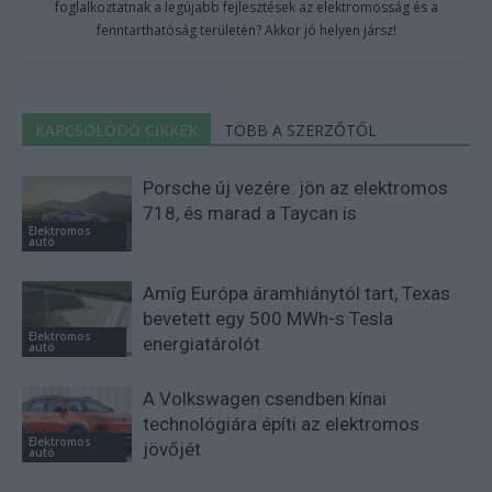
foglalkoztatnak a legújabb fejlesztések az elektromosság és a
fenntarthatóság területén? Akkor jó helyen jársz!
KAPCSOLÓDÓ CIKKEK
TÖBB A SZERZŐTŐL
Porsche új vezére: jön az elektromos
718, és marad a Taycan is
Elektromos
autó
Amíg Európa áramhiánytól tart, Texas
bevetett egy 500 MWh-s Tesla
Elektromos
energiatárolót
autó
A Volkswagen csendben kínai
technológiára építi az elektromos
Elektromos
jövőjét
autó