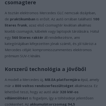
csomagtere
A tisztán elektromos Mercedes GLC nemcsak dizájnban,
de
praktikumban
is erősít. Az autó orrában található
100
literes frunk
, azaz első csomagtér kiválóan alkalmas
kisebb csomagok, kábelek vagy laptopok tárolására. Hátul
egy
560 literes raktér
áll rendelkezésre, ami
kategóriájában kifejezetten jónak számít, és jól tükrözi a
Mercedes célját: kompromisszummentes elektromos
prémium SUV-t kínálni.
Korszerű technológia a jövőből
A modell a Mercedes új,
MB.EA platformjára
épül, amely
már a
800 voltos rendszerfeszültséget
alkalmazza. Ez
lehetővé teszi, hogy az autó akár
320 kW-os
villámtöltést
is fogadjon, így a töltésideje jelentősen
csökkenhet. Az
akkumulátorcsomag 94,5