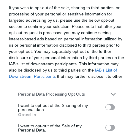
és kereskedelmi kockázatokat. Ezzel a lépéssel a gyártó
If you wish to opt-out of the sale, sharing to third parties, or
rugalmasan reagál a
globális autópiaci és geopolitikai
processing of your personal or sensitive information for
kihívásokra
.
targeted advertising by us, please use the below opt-out
section to confirm your selection. Please note that after your
opt-out request is processed you may continue seeing
A Mercedes-Benz új elektromos GLC modellje minden
interest-based ads based on personal information utilized by
szempontból felkészült a prémium SUV-szegmens új
us or personal information disclosed to third parties prior to
korszakára.
Klasszikus formavilág, innovatív
your opt-out. You may separately opt-out of the further
technológia, kiemelkedő praktikum
és
nagy
disclosure of your personal information by third parties on the
IAB’s list of downstream participants. This information may
teljesítményű hajtásláncok
– ezek mind azt jelzik, hogy
also be disclosed by us to third parties on the
IAB’s List of
a csillagos márka komolyan veszi az elektromos átállást. A
Downstream Participants
that may further disclose it to other
modell bemutatkozása a müncheni szalonon várható, de a
third parties.
kiszivárgott információk alapján már most biztosra vehető:
Personal Data Processing Opt Outs
ez az elektromos GLC komoly kihívó lesz a szegmensben.
I want to opt-out of the Sharing of my
personal data.
Opted In
Kövesd az e-cars.hu-t a Facebookon is, további
›
tartalmakért!
I want to opt-out of the Sale of my
Personal Data.