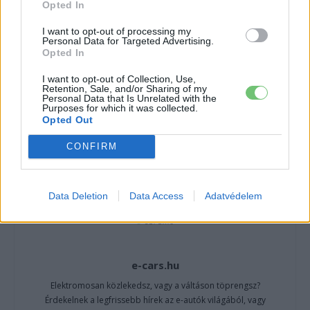
Opted In
CÍMKÉK
e-mobilitás
Elektromobilitás
Elektromos autó
I want to opt-out of processing my
Personal Data for Targeted Advertising.
Mercedes-Benz
Mercedes-Benz GLC
Opted In
I want to opt-out of Collection, Use,
Retention, Sale, and/or Sharing of my
Personal Data that Is Unrelated with the
Purposes for which it was collected.
Opted Out
CONFIRM
Data Deletion
Data Access
Adatvédelem
e-cars.hu
Elektromosan közlekedsz, vagy a váltáson töprengsz?
Érdekelnek a legfrissebb hírek az e-autók világából, vagy