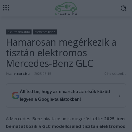
Elektromos autó
Mercedes-Benz
Hamarosan megérkezik a
tisztán elektromos
Mercedes-Benz GLC
Írta:
e-cars.hu
-
2025-06-15
0 hozzászólás
Állítsd be, hogy az e-cars.hu az elsők között
›
legyen a Google-találatokban!
A Mercedes-Benz hivatalosan is megerősítette:
2025-ben
bemutatkozik
a
GLC modellcsalád tisztán elektromos