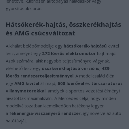
lehetővé, különösen autópályás haladáskor vagy
gyorsítások során.
Hátsókerék-hajtás, összkerékhajtás
és AMG csúcsváltozat
A kínálat belépőmodellje egy
hátsókerék-hajtású
kivitel
lesz, amelyet egy
272 lóerős elektromotor
hajt majd.
Azok számára, akik nagyobb teljesítményre vágynak,
elérhető lesz egy
összkerékhajtású verzió is
,
489
lóerős rendszerteljesítménnyel
. A modellcsalád élén
egy
AMG kivitel
áll majd,
608 lóerővel
és
tárcsarotoros
villanymotorokkal
, amelyek a sportos vezetési élményt
hivatottak maximalizálni. A Mercedes célja, hogy minden
modellváltozatban kiemelkedően hatékony legyen
a
fékenergia-visszanyerő rendszer
, így növelve az autó
hatótávját.