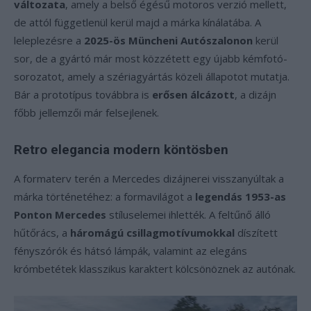
változata
, amely a belső égésű motoros verzió mellett,
de attól függetlenül kerül majd a márka kínálatába. A
leleplezésre a
2025-ös Müncheni Autószalonon
kerül
sor, de a gyártó már most közzétett egy újabb kémfotó-
sorozatot, amely a szériagyártás közeli állapotot mutatja.
Bár a prototípus továbbra is
erősen álcázott
, a dizájn
főbb jellemzői már felsejlenek.
Retro elegancia modern köntösben
A formaterv terén a Mercedes dizájnerei visszanyúltak a
márka történetéhez: a formavilágot a
legendás 1953-as
Ponton Mercedes
stíluselemei ihlették. A feltűnő álló
hűtőrács, a
háromágú csillagmotívumokkal
díszített
fényszórók és hátsó lámpák, valamint az elegáns
krómbetétek klasszikus karaktert kölcsönöznek az autónak.