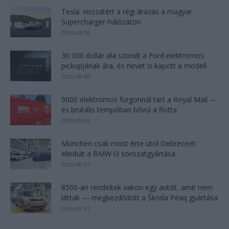
Tesla: visszatért a régi árazás a magyar
Supercharger-hálózaton
2026-08-08
30 000 dollár alá szorult a Ford elektromos
pickupjának ára, és nevet is kapott a modell
2026-08-08
9000 elektromos furgonnál tart a Royal Mail —
és brutális tempóban bővül a flotta
2026-08-08
München csak most érte utol Debrecent:
elindult a BMW i3 sorozatgyártása
2026-08-07
8500-an rendeltek vakon egy autót, amit nem
láttak — megkezdődött a Škoda Peaq gyártása
2026-08-07