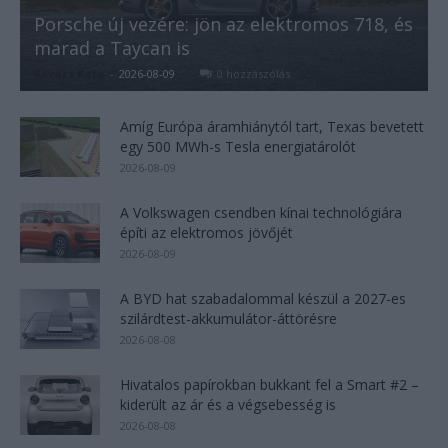
Porsche új vezére: jön az elektromos 718, és
marad a Taycan is
Kovács Kata
-
2026-08-09
0 hozzászólás
Amíg Európa áramhiánytól tart, Texas bevetett
egy 500 MWh-s Tesla energiatárolót
2026-08-09
A Volkswagen csendben kínai technológiára
építi az elektromos jövőjét
2026-08-09
A BYD hat szabadalommal készül a 2027-es
szilárdtest-akkumulátor-áttörésre
2026-08-08
Hivatalos papírokban bukkant fel a Smart #2 –
kiderült az ár és a végsebesség is
2026-08-08