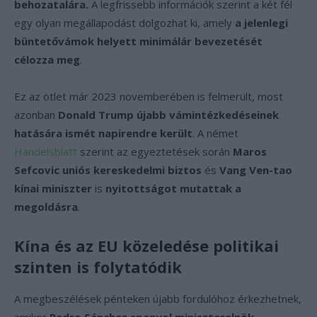
behozatalára.
A legfrissebb információk szerint a két fél
egy olyan megállapodást dolgozhat ki, amely
a jelenlegi
büntetővámok helyett minimálár bevezetését
célozza meg
.
Ez az ötlet már 2023 novemberében is felmerült, most
azonban
Donald Trump újabb vámintézkedéseinek
hatására ismét napirendre került
. A német
Handelsblatt
szerint az egyeztetések során
Maros
Sefcovic uniós kereskedelmi biztos
és
Vang Ven-tao
kínai miniszter
is
nyitottságot mutattak a
megoldásra
.
Kína és az EU közeledése politikai
szinten is folytatódik
A megbeszélések pénteken újabb fordulóhoz érkezhetnek,