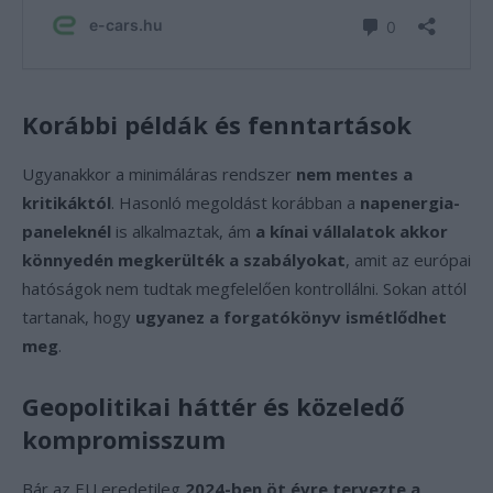
Korábbi példák és fenntartások
Ugyanakkor a minimáláras rendszer
nem mentes a
kritikáktól
. Hasonló megoldást korábban a
napenergia-
paneleknél
is alkalmaztak, ám
a kínai vállalatok akkor
könnyedén megkerülték a szabályokat
, amit az európai
hatóságok nem tudtak megfelelően kontrollálni. Sokan attól
tartanak, hogy
ugyanez a forgatókönyv ismétlődhet
meg
.
Geopolitikai háttér és közeledő
kompromisszum
Bár az EU eredetileg
2024-ben öt évre tervezte a