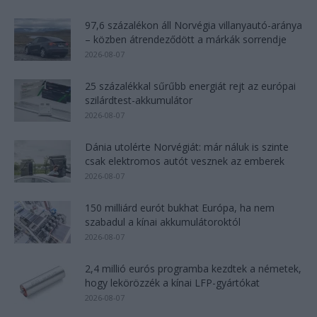
97,6 százalékon áll Norvégia villanyautó-aránya
– közben átrendeződött a márkák sorrendje
2026-08-07
25 százalékkal sűrűbb energiát rejt az európai
szilárdtest-akkumulátor
2026-08-07
Dánia utolérte Norvégiát: már náluk is szinte
csak elektromos autót vesznek az emberek
2026-08-07
150 milliárd eurót bukhat Európa, ha nem
szabadul a kínai akkumulátoroktól
2026-08-07
2,4 millió eurós programba kezdtek a németek,
hogy lekörözzék a kínai LFP-gyártókat
2026-08-07