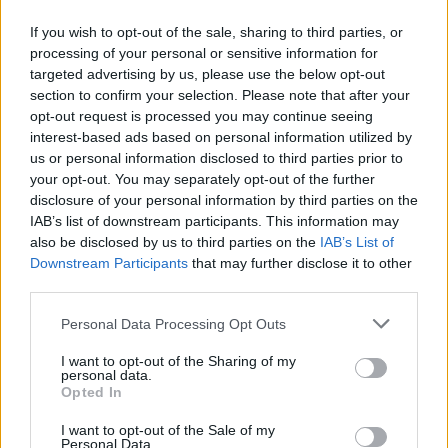
If you wish to opt-out of the sale, sharing to third parties, or
processing of your personal or sensitive information for
CÍMKÉK
büntetővám
e-mobilitás
Elektromobilitás
targeted advertising by us, please use the below opt-out
Elektromos autó
Európai Unió
Kína
Minimálár
section to confirm your selection. Please note that after your
opt-out request is processed you may continue seeing
interest-based ads based on personal information utilized by
us or personal information disclosed to third parties prior to
your opt-out. You may separately opt-out of the further
disclosure of your personal information by third parties on the
IAB’s list of downstream participants. This information may
also be disclosed by us to third parties on the
IAB’s List of
Downstream Participants
that may further disclose it to other
third parties.
Personal Data Processing Opt Outs
I want to opt-out of the Sharing of my
personal data.
Opted In
e-cars.hu
Elektromosan közlekedsz, vagy a váltáson töprengsz?
I want to opt-out of the Sale of my
Personal Data.
Érdekelnek a legfrissebb hírek az e-autók világából, vagy