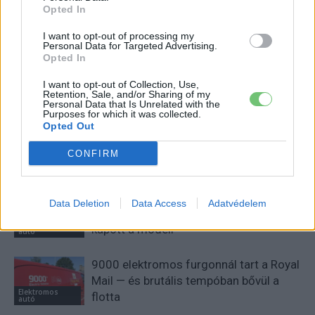
Opted In
foglalkoztatnak a legújabb fejlesztések az elektromosság és a
fenntarthatóság területén? Akkor jó helyen jársz!
I want to opt-out of processing my
Personal Data for Targeted Advertising.
Opted In
I want to opt-out of Collection, Use,
KAPCSOLÓDÓ CIKKEK
TÖBB A SZERZŐTŐL
Retention, Sale, and/or Sharing of my
Personal Data that Is Unrelated with the
Purposes for which it was collected.
Opted Out
Tesla: visszatért a régi árazás a magyar
Supercharger-hálózaton
CONFIRM
Elektromos
autó
30 000 dollár alá szorult a Ford
Data Deletion
Data Access
Adatvédelem
elektromos pickupjának ára, és nevet is
Elektromos
kapott a modell
autó
9000 elektromos furgonnál tart a Royal
Mail — és brutális tempóban bővül a
Elektromos
flotta
autó