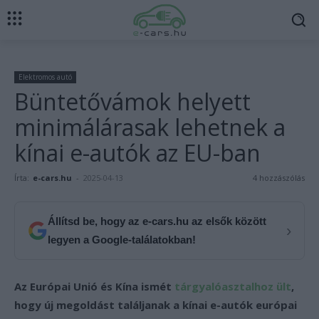
Elektromos autó
Büntetővámok helyett
minimálárasak lehetnek a
kínai e-autók az EU-ban
Írta:
e-cars.hu
-
2025-04-13
4 hozzászólás
Állítsd be, hogy az e-cars.hu az elsők között
›
legyen a Google-találatokban!
Az Európai Unió és Kína ismét
tárgyalóasztalhoz ült
,
hogy új megoldást találjanak a kínai e-autók európai