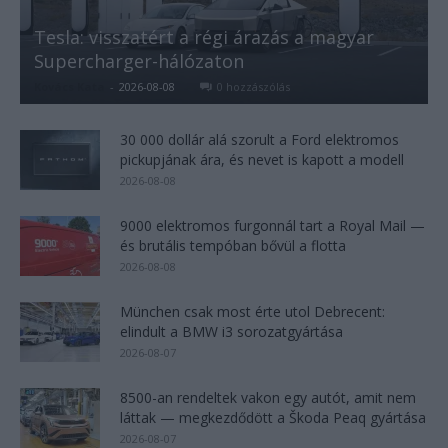
Tesla: visszatért a régi árazás a magyar
Supercharger-hálózaton
Kovács Kata
-
2026-08-08
0 hozzászólás
30 000 dollár alá szorult a Ford elektromos
pickupjának ára, és nevet is kapott a modell
2026-08-08
9000 elektromos furgonnál tart a Royal Mail —
és brutális tempóban bővül a flotta
2026-08-08
München csak most érte utol Debrecent:
elindult a BMW i3 sorozatgyártása
2026-08-07
8500-an rendeltek vakon egy autót, amit nem
láttak — megkezdődött a Škoda Peaq gyártása
2026-08-07