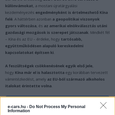
különvámokat
, a mostani újratárgyalási
kezdeményezés
engedményként is értelmezhető Kína
felé
. A háttérben azonban
a geopolitikai viszonyok
gyors változása
, és
az amerikai elnökválasztás utáni
gazdasági mozgások is szerepet játszanak
. Mindkét fél
– Kína és az EU – érdeke, hogy
tartósabb,
együttműködésen alapuló kereskedelmi
kapcsolatokat építsen ki
.
A feszültségek csökkenésének egyik első jele
,
hogy
Kína már el is halasztotta
egy korábban tervezett
vámintézkedést, amely
az EU-ból származó alkoholos
italokat érintette volna
.
Kövesd az e-cars.hu-t a Facebookon is, további
›
e-cars.hu -
Do Not Process My Personal
tartalmakért!
Information