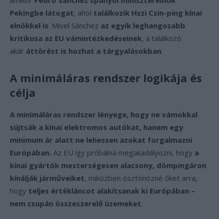
amikor
Pedro Sánchez spanyol miniszterelnök
Pekingbe látogat
, ahol
találkozik Hszi Csin-ping kínai
elnökkel is
. Mivel Sánchez
az egyik leghangosabb
kritikusa az EU vámintézkedéseinek
, a találkozó
akár
áttörést is hozhat a tárgyalásokban
.
A minimáláras rendszer logikája és
célja
A minimáláras rendszer lényege, hogy ne vámokkal
sújtsák a kínai elektromos autókat, hanem egy
minimum ár alatt ne lehessen azokat forgalmazni
Európában.
Az EU így próbálná megakadályozni, hogy
a
kínai gyártók mesterségesen alacsony, dömpingáron
kínálják járműveiket
, miközben ösztönözné őket arra,
hogy
teljes értékláncot alakítsanak ki Európában –
nem csupán összeszerelő üzemeket
.