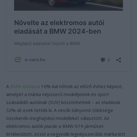
A
BMW eladásai
10%-kal nőttek az előző évhez képest,
amelyet a márka népszerű modelljeinek és sport
szabadidő-autóinak (SUV) köszönhetnek – az eladások
52%-át ezek tették ki. A vevők túlnyomó többsége
összkerék-meghajtású modelleket választott. Az
elektromos autók piacán a BMW 674 járművet
értékesített, ezzel a negyedik legnépszerűbb márka lett