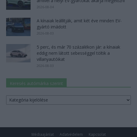
amivel a helyi EV-gyártókat akarja megelőzni
2026-08-04
A kínaiak leállítják, amit két éve minden EV-
gyártó imádott
2026-08-03
5 perc, és már 70 százalékon jár: a kínaiak
eddig nem látott sebességgel töltik a
villanyautóikat
2026-08-03
Keresés autómárka szerint
Keresés
autómárka
szerint
Médiaajánlat
Adatvédelem
Kapcsolat