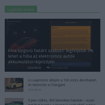
Legutolsó postok
Kína szigorú határt szabott: legfeljebb 5%
lehet a hiba az elektromos autók
akkumulátor-kijelzőjén
Kovács Kata
-
2026-08-05
0 hozzászólás
A Leapmotor átlépte a 100 ezres álomhatárt,
és lekörözte a Changant
2026-08-05
9 perc töltés, 450 kilométer hatótáv – ezzel
indulhat harcba a Xpeng új szabadidő-autója