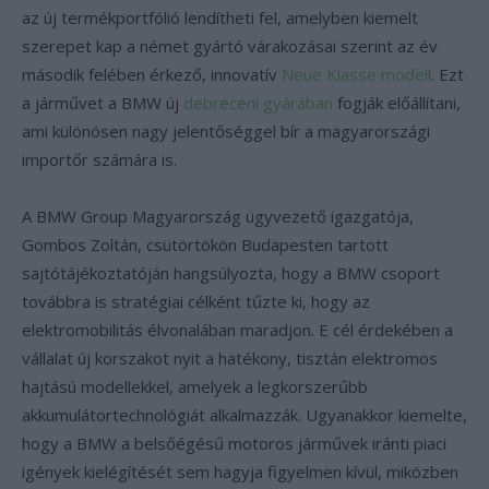
az új termékportfólió lendítheti fel, amelyben kiemelt
szerepet kap a német gyártó várakozásai szerint az év
második felében érkező, innovatív
Neue Klasse modell
. Ezt
a járművet a BMW új
debreceni gyárában
fogják előállítani,
ami különösen nagy jelentőséggel bír a magyarországi
importőr számára is.
A BMW Group Magyarország ügyvezető igazgatója,
Gombos Zoltán, csütörtökön Budapesten tartott
sajtótájékoztatóján hangsúlyozta, hogy a BMW csoport
továbbra is stratégiai célként tűzte ki, hogy az
elektromobilitás élvonalában maradjon. E cél érdekében a
vállalat új korszakot nyit a hatékony, tisztán elektromos
hajtású modellekkel, amelyek a legkorszerűbb
akkumulátortechnológiát alkalmazzák. Ugyanakkor kiemelte,
hogy a BMW a belsőégésű motoros járművek iránti piaci
igények kielégítését sem hagyja figyelmen kívül, miközben