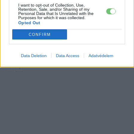
I want to opt-out of Collection, Use,
Retention, Sale, and/or Sharing of my
A Leapmotor átlépte a 100 ezres
Personal Data that Is Unrelated with the
álomhatárt, és lekörözte a Changant
Purposes for which it was collected.
Elektromos
Opted Out
autó
CONFIRM
9 perc töltés, 450 kilométer hatótáv –
ezzel indulhat harcba a Xpeng új
Elektromos
szabadidő-autója Európában
autó
Data Deletion
Data Access
Adatvédelem