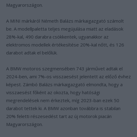
Magyarországon.
A MINI márkáról Németh Balázs márkaigazgató számolt
be. A modellpaletta teljes megújulása miatt az eladások
28%-kal, 490 darabra csökkentek, ugyanakkor az
elektromos modellek értékesítése 20%-kal nőtt, és 126
darabot adtak el belőlük.
A BMW motoros szegmensében 743 járművet adtak el
2024-ben, ami 7%-os visszaesést jelentett az előző évhez
képest. Zámbó Balázs márkaigazgató elmondta, hogy a
visszaesést főként az okozta, hogy hatósági
megrendelések nem érkeztek, míg 2023-ban ezek 50
darabot tettek ki. A BMW azonban továbbra is stabilan
20% feletti részesedést tart az új motorok piacán
Magyarországon.