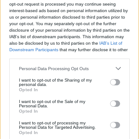
opt-out request is processed you may continue seeing
interest-based ads based on personal information utilized by
us or personal information disclosed to third parties prior to
your opt-out. You may separately opt-out of the further
disclosure of your personal information by third parties on the
IAB’s list of downstream participants. This information may
also be disclosed by us to third parties on the
IAB’s List of
e-cars.hu
Downstream Participants
that may further disclose it to other
Elektromosan közlekedsz, vagy a váltáson töprengsz?
third parties.
Érdekelnek a legfrissebb hírek az e-autók világából, vagy
Personal Data Processing Opt Outs
foglalkoztatnak a legújabb fejlesztések az elektromosság és a
fenntarthatóság területén? Akkor jó helyen jársz!
I want to opt-out of the Sharing of my
personal data.
Opted In
I want to opt-out of the Sale of my
KAPCSOLÓDÓ CIKKEK
TÖBB A SZERZŐTŐL
Personal Data.
Opted In
Kína szigorú határt szabott: legfeljebb
I want to opt-out of processing my
5% lehet a hiba az elektromos autók
Personal Data for Targeted Advertising.
Elektromos
Opted In
akkumulátor-kijelzőjén
autó