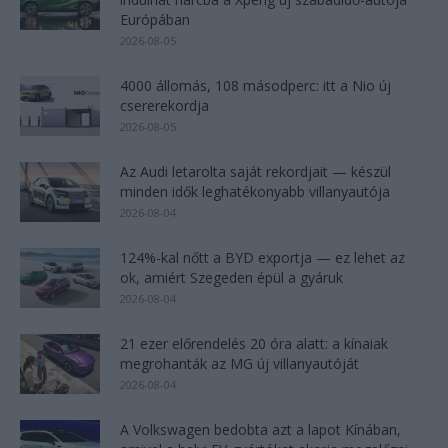
Európában
2026-08-05
4000 állomás, 108 másodperc: itt a Nio új
csererekordja
2026-08-05
Az Audi letarolta saját rekordjait — készül
minden idők leghatékonyabb villanyautója
2026-08-04
124%-kal nőtt a BYD exportja — ez lehet az
ok, amiért Szegeden épül a gyáruk
2026-08-04
21 ezer előrendelés 20 óra alatt: a kínaiak
megrohanták az MG új villanyautóját
2026-08-04
A Volkswagen bedobta azt a lapot Kínában,