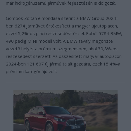
már hidrogénüzemű járművek fejlesztésén is dolgozik.
Gombos Zoltán elmondása szerint a BMW Group 2024-
ben 6274 járművet értékesített a magyar újautópiacon,
ezzel 5,2%-os piaci részesedést ért el. Ebből 5784 BMW,
490 pedig MINI modell volt. A BMW tavaly megőrizte
vezető helyét a prémium szegmensben, ahol 30,8%-os
részesedést szerzett. Az összesített magyar autópiacon
2024-ben 121 607 új jármű talált gazdára, ezek 15,4%-a
prémium kategóriájú volt.