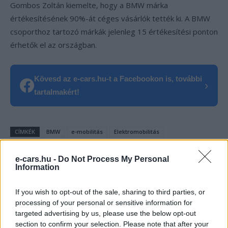
Gombos Zoltán kiemelte, hogy a BMW márka
értékesítésének 90%-át céges vásárlók tették ki. A BMW
csoporthoz tartozó márkák jelenleg 15 értékesítési ponton
érhetők el az országban.
Kövesd az e-cars.hu-t a Facebookon is, további
›
tartalmakért!
CÍMKÉK
BMW
e-mobilitás
Elektromobilitás
Elektromos autó
Gyártás
Magyarország
Neue Klasse
e-cars.hu -
Do Not Process My Personal
Information
If you wish to opt-out of the sale, sharing to third parties, or
processing of your personal or sensitive information for
targeted advertising by us, please use the below opt-out
section to confirm your selection. Please note that after your