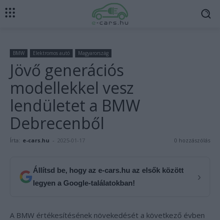
BMW
Elektromos autó
Magyarország
Jövő generációs
modellekkel vesz
lendületet a BMW
Debrecenből
Írta:
e-cars.hu
-
2025-01-17
0 hozzászólás
Állítsd be, hogy az e-cars.hu az elsők között
›
legyen a Google-találatokban!
A BMW értékesítésének növekedését a következő évben