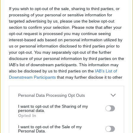
If you wish to opt-out of the sale, sharing to third parties, or
processing of your personal or sensitive information for
targeted advertising by us, please use the below opt-out
KAPCSOLÓDÓ CIKKEK
TÖBB A SZERZŐTŐL
section to confirm your selection. Please note that after your
opt-out request is processed you may continue seeing
interest-based ads based on personal information utilized by
Kína szigorú határt szabott: legfeljebb
us or personal information disclosed to third parties prior to
5% lehet a hiba az elektromos autók
your opt-out. You may separately opt-out of the further
Elektromos
akkumulátor-kijelzőjén
autó
disclosure of your personal information by third parties on the
IAB’s list of downstream participants. This information may
A Leapmotor átlépte a 100 ezres
also be disclosed by us to third parties on the
IAB’s List of
álomhatárt, és lekörözte a Changant
Downstream Participants
that may further disclose it to other
Elektromos
third parties.
autó
Personal Data Processing Opt Outs
9 perc töltés, 450 kilométer hatótáv –
ezzel indulhat harcba a Xpeng új
I want to opt-out of the Sharing of my
Elektromos
personal data.
szabadidő-autója Európában
autó
Opted In
I want to opt-out of the Sale of my
Personal Data.