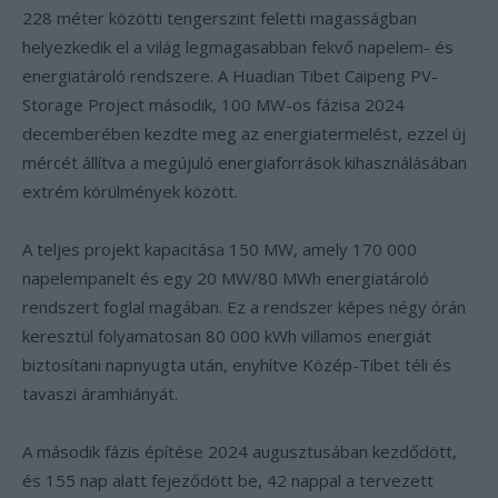
228 méter közötti tengerszint feletti magasságban
helyezkedik el a világ legmagasabban fekvő napelem- és
energiatároló rendszere. A Huadian Tibet Caipeng PV-
Storage Project második, 100 MW-os fázisa 2024
decemberében kezdte meg az energiatermelést, ezzel új
mércét állítva a megújuló energiaforrások kihasználásában
extrém körülmények között.
A teljes projekt kapacitása 150 MW, amely 170 000
napelempanelt és egy 20 MW/80 MWh energiatároló
rendszert foglal magában. Ez a rendszer képes négy órán
keresztül folyamatosan 80 000 kWh villamos energiát
biztosítani napnyugta után, enyhítve Közép-Tibet téli és
tavaszi áramhiányát.
A második fázis építése 2024 augusztusában kezdődött,
és 155 nap alatt fejeződött be, 42 nappal a tervezett