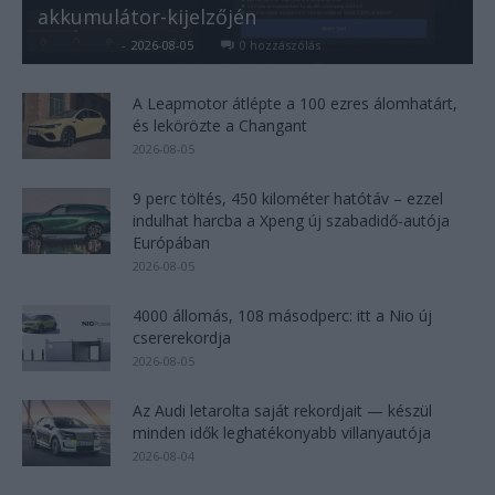
akkumulátor-kijelzőjén
Kovács Kata
-
2026-08-05
0 hozzászólás
A Leapmotor átlépte a 100 ezres álomhatárt,
és lekörözte a Changant
2026-08-05
9 perc töltés, 450 kilométer hatótáv – ezzel
indulhat harcba a Xpeng új szabadidő-autója
Európában
2026-08-05
4000 állomás, 108 másodperc: itt a Nio új
csererekordja
2026-08-05
Az Audi letarolta saját rekordjait — készül
minden idők leghatékonyabb villanyautója
2026-08-04