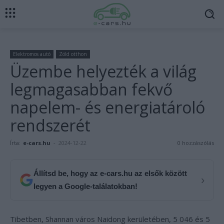
Elektromos autó
Zöld otthon
Üzembe helyezték a világ
legmagasabban fekvő
napelem- és energiatároló
rendszerét
Írta:
e-cars.hu
-
2024-12-22
0 hozzászólás
Állítsd be, hogy az e-cars.hu az elsők között
›
legyen a Google-találatokban!
Tibetben, Shannan város Naidong kerületében, 5 046 és 5