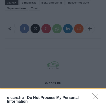
CÍMKÉK
e-mobilitás
Elektromobilitás
Elektromos autó
Napelem farm
Tibet
e-cars.hu
Elektromosan közlekedsz, vagy a váltáson töprengsz?
Érdekelnek a legfrissebb hírek az e-autók világából, vagy
e-cars.hu -
Do Not Process My Personal
foglalkoztatnak a legújabb fejlesztések az elektromosság és a
Information
fenntarthatóság területén? Akkor jó helyen jársz!