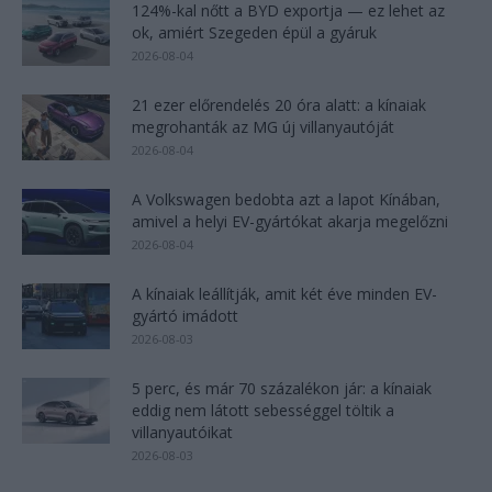
124%-kal nőtt a BYD exportja — ez lehet az
ok, amiért Szegeden épül a gyáruk
2026-08-04
21 ezer előrendelés 20 óra alatt: a kínaiak
megrohanták az MG új villanyautóját
2026-08-04
A Volkswagen bedobta azt a lapot Kínában,
amivel a helyi EV-gyártókat akarja megelőzni
2026-08-04
A kínaiak leállítják, amit két éve minden EV-
gyártó imádott
2026-08-03
5 perc, és már 70 százalékon jár: a kínaiak
eddig nem látott sebességgel töltik a
villanyautóikat
2026-08-03