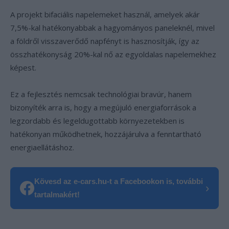
A projekt bifaciális napelemeket használ, amelyek akár
7,5%-kal hatékonyabbak a hagyományos paneleknél, mivel
a földről visszaverődő napfényt is hasznosítják, így az
összhatékonyság 20%-kal nő az egyoldalas napelemekhez
képest.
Ez a fejlesztés nemcsak technológiai bravúr, hanem
bizonyíték arra is, hogy a megújuló energiaforrások a
legzordabb és legeldugottabb környezetekben is
hatékonyan működhetnek, hozzájárulva a fenntartható
energiaellátáshoz.
Kövesd az e-cars.hu-t a Facebookon is, további
›
tartalmakért!