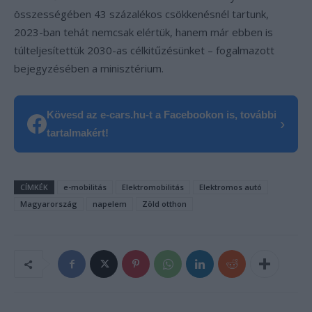
összességében 43 százalékos csökkenésnél tartunk,
2023-ban tehát nemcsak elértük, hanem már ebben is
túlteljesítettük 2030-as célkitűzésünket – fogalmazott
bejegyzésében a minisztérium.
Kövesd az e-cars.hu-t a Facebookon is, további
›
tartalmakért!
CÍMKÉK
e-mobilitás
Elektromobilitás
Elektromos autó
Magyarország
napelem
Zöld otthon