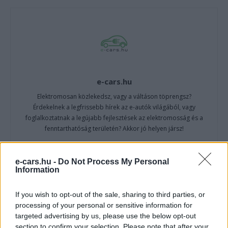
e-cars.hu
Elektromosan közlekedsz, vagy a váltáson töprengsz?
Érdekelnek a legfrissebb hírek az e-autók világából, vagy
foglalkoztatnak a legújabb fejlesztések az elektromosság és a
fenntarthatóság területén? Akkor jó helyen jársz!
e-cars.hu -
Do Not Process My Personal
Information
KAPCSOLÓDÓ CIKKEK
TÖBB A SZERZŐTŐL
If you wish to opt-out of the sale, sharing to third parties, or
Dánia utolérte Norvégiát: már náluk is
processing of your personal or sensitive information for
szinte csak elektromos autót vesznek
targeted advertising by us, please use the below opt-out
Elektromos
az emberek
section to confirm your selection. Please note that after your
autó