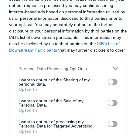
opt-out request is processed you may continue seeing
interest-based ads based on personal information utilized by
150 milliárd eurót bukhat Európa, ha
us or personal information disclosed to third parties prior to
nem szabadul a kínai akkumulátoroktól
your opt-out. You may separately opt-out of the further
Akkumulátor
disclosure of your personal information by third parties on the
IAB’s list of downstream participants. This information may
2,4 millió eurós programba kezdtek a
also be disclosed by us to third parties on the
IAB’s List of
németek, hogy lekörözzék a kínai LFP-
Downstream Participants
that may further disclose it to other
gyártókat
third parties.
Akkumulátor
Personal Data Processing Opt Outs
I want to opt-out of the Sharing of my
personal data.
Opted In
I want to opt-out of the Sale of my
Personal Data.
Opted In
I want to opt-out of processing my
Personal Data for Targeted Advertising.
Opted In