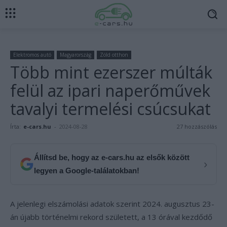
Elektromos autó
Magyarország
Zöld otthon
Több mint ezerszer múlták
felül az ipari naperőművek
tavalyi termelési csúcsukat
Írta:
e-cars.hu
-
2024-08-28
27 hozzászólás
Állítsd be, hogy az e-cars.hu az elsők között
›
legyen a Google-találatokban!
A jelenlegi elszámolási adatok szerint 2024. augusztus 23-
án újabb történelmi rekord született, a 13 órával kezdődő