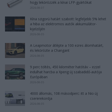
hogy lekörözzék a kínai LFP-gyártókat
2026-08-07
Kína szigorú határt szabott: legfeljebb 5% lehet
a hiba az elektromos autók akkumulátor-
kijelzőjén
2026-08-05
A Leapmotor átlépte a 100 ezres álomhatárt,
és lekörözte a Changant
2026-08-05
9 perc töltés, 450 kilométer hatótáv – ezzel
indulhat harcba a Xpeng új szabadidő-autója
Európában
2026-08-05
4000 állomás, 108 másodperc: itt a Nio új
csererekordja
2026-08-05