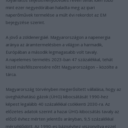
folyamatos teljesítménybővülés révén tehát idén több
mint ezer negyedórában haladta meg az ipari
naperőművek termelése a múlt évi rekordot az EM
bejegyzése szerint.
A jövő a zöldenergiáé. Magyarországon a napenergia
aránya az áramtermelésben a világon a harmadik,
Európában a második legmagasabb volt tavaly.
A napelemes termelés 2023-ban 47 százalékkal, tehát
közel másfélszeresére nőtt Magyarországon – közölte a
tárca.
Magyarország törvényben megerősített vállalása, hogy az
üvegházhatású gázok (ÜHG) kibocsátását 1990-hez
képest legalább 40 százalékkal csökkenti 2030-ra. Az
előzetes adatok szerint a hazai ÜHG-kibocsátás tavaly az
előző évhez mérten jelentős arányban, 9,5 százalékkal
mérséklődött. Az 1990-es bázisévhez viszonyítva ezzel