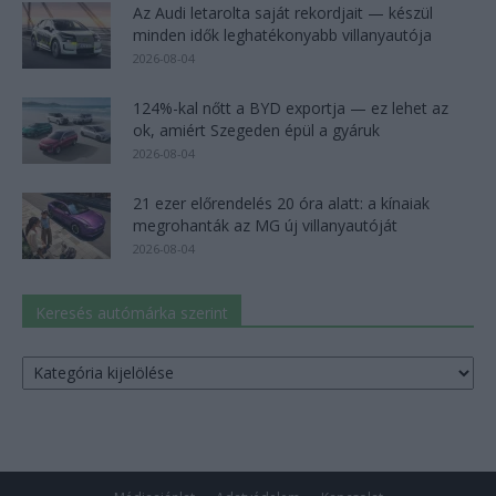
Az Audi letarolta saját rekordjait — készül
minden idők leghatékonyabb villanyautója
2026-08-04
124%-kal nőtt a BYD exportja — ez lehet az
ok, amiért Szegeden épül a gyáruk
2026-08-04
21 ezer előrendelés 20 óra alatt: a kínaiak
megrohanták az MG új villanyautóját
2026-08-04
Keresés autómárka szerint
Keresés
autómárka
szerint