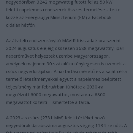
negyedórában 3242 megawattig futott fel az 50 kW
feletti napelemes rendszerek összes termelése – tette
közzé az Energiaügyi Minisztérium (EM) a Facebook-
oldalán hétfőn.
Az átviteli rendszerirányító MAVIR friss adatsora szerint
2024 augusztus elejéig összesen 3688 megawattnyi ipari
naperőművet helyeztek üzembe Magyarországon,
amelynek majdnem 90 százaléka ténylegesen is üzemelt a
csúcs negyedórájában. A háztartási méretű és a saját célra
termelő létesítményekkel együtt a napelemes beépített
teljesítmény már februárban túlnőtte a 2030-ra
megcélzott 6000 megawattot, mostanra a 6800
megawattot közelíti – ismertette a tárca.
A 2023-as csúcs (2731 MW) feletti értéket hozó
negyedórák darabszáma augusztus végéig 1134-re nőtt. A