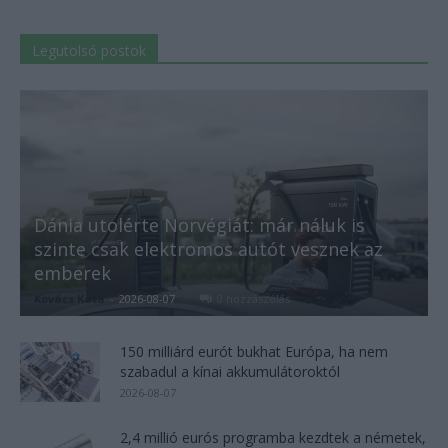
Legutolsó postok
Dánia utolérte Norvégiát: már náluk is
szinte csak elektromos autót vesznek az
emberek
Kovács Kata
-
2026-08-07
0 hozzászólás
150 milliárd eurót bukhat Európa, ha nem
szabadul a kínai akkumulátoroktól
2026-08-07
2,4 millió eurós programba kezdtek a németek,