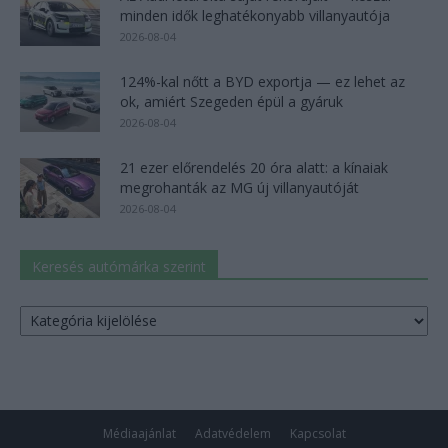
minden idők leghatékonyabb villanyautója
2026-08-04
124%-kal nőtt a BYD exportja — ez lehet az
ok, amiért Szegeden épül a gyáruk
2026-08-04
21 ezer előrendelés 20 óra alatt: a kínaiak
megrohanták az MG új villanyautóját
2026-08-04
Keresés autómárka szerint
Keresés
autómárka
szerint
Médiaajánlat
Adatvédelem
Kapcsolat