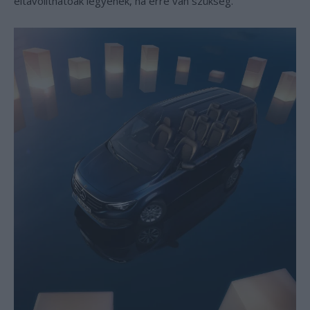
eltávolíthatóak legyenek, ha erre van szükség.