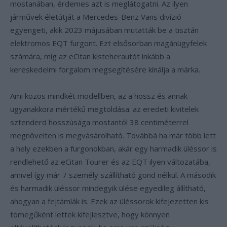
mostanában, érdemes azt is meglátogatni. Az ilyen
járművek életútját a Mercedes-Benz Vans divízió
egyengeti, akik 2023 májusában mutatták be a tisztán
elektromos EQT furgont. Ezt elsősorban magánügyfelek
számára, míg az eCitan kisteherautót inkább a
kereskedelmi forgalom megsegítésére kínálja a márka.
Ami közös mindkét modellben, az a hossz és annak
ugyanakkora mértékű megtoldása: az eredeti kivitelek
sztenderd hosszúsága mostantól 38 centiméterrel
megnövelten is megvásárolható. Továbbá ha már több lett
a hely ezekben a furgonokban, akár egy harmadik üléssor is
rendlehető az eCitan Tourer és az EQT ilyen változatába,
amivel így már 7 személy szállítható gond nélkül. A második
és harmadik üléssor mindegyik ülése egyedileg állítható,
ahogyan a fejtámlák is. Ezek az üléssorok kifejezetten kis
tömegűként lettek kifejlesztve, hogy könnyen