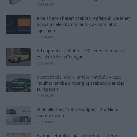
2026-08-07
Kína szigorú határt szabott: legfeljebb 5% lehet
a hiba az elektromos autók akkumulátor-
kijelzőjén
2026-08-05
A Leapmotor átlépte a 100 ezres álomhatárt,
és lekörözte a Changant
2026-08-05
9 perc töltés, 450 kilométer hatótáv – ezzel
indulhat harcba a Xpeng új szabadidő-autója
Európában
2026-08-05
4000 állomás, 108 másodperc: itt a Nio új
csererekordja
2026-08-05
Az Audi letarolta saját rekordjait — készül