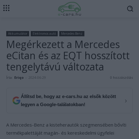
Akkumulátor
Elektromos autó
Mercedes-Benz
Megérkezett a Mercedes
eCitan és az EQT hosszított
tengelytávú változata
Írta:
Eriqo
-
2024-06-29
0 hozzászólás
Állítsd be, hogy az e-cars.hu az elsők között
›
legyen a Google-találatokban!
A Mercedes-Benz a kisteherautók szegmensében bővíti
termékpalettáját magán- és kereskedelmi ügyfelei