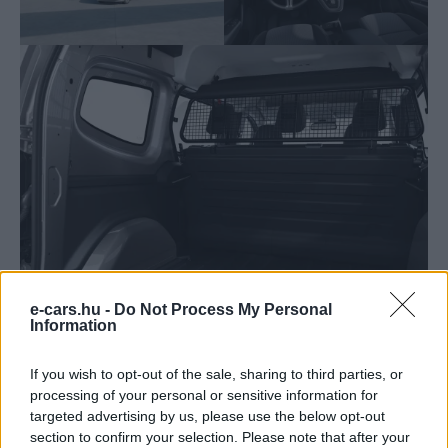
e-cars.hu -
Do Not Process My Personal
Information
If you wish to opt-out of the sale, sharing to third parties, or
Az újdonságokon túl érkezik a Mixto néven bemutatkozó
processing of your personal or sensitive information for
kivitel is a hosszított tengelytávú eCitan esetében, egy
targeted advertising by us, please use the below opt-out
section to confirm your selection. Please note that after your
második üléssorral. Ez szükség esetén válaszfallá