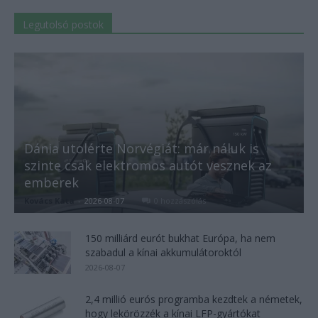
Legutolsó postok
Dánia utolérte Norvégiát: már náluk is
szinte csak elektromos autót vesznek az
emberek
Kovács Kata
-
2026-08-07
0 hozzászólás
150 milliárd eurót bukhat Európa, ha nem
szabadul a kínai akkumulátoroktól
2026-08-07
2,4 millió eurós programba kezdtek a németek,
hogy lekörözzék a kínai LFP-gyártókat