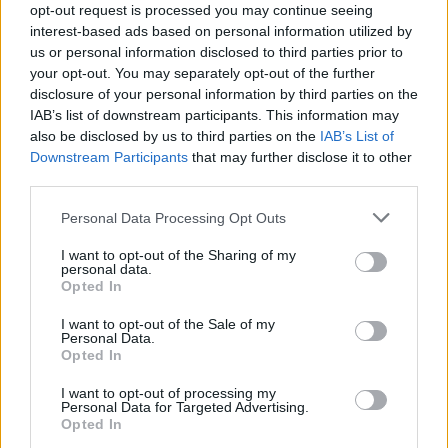
opt-out request is processed you may continue seeing
alakítható (a vezetőfülke és a raktér között), így 3200
interest-based ads based on personal information utilized by
literre növeli a raktér befogadó képességét. A növelt
us or personal information disclosed to third parties prior to
tengelytávú modelleknél az árak az eCitan esetében nettó
your opt-out. You may separately opt-out of the further
disclosure of your personal information by third parties on the
40 062 eurótól, míg az EQT esetben 41 612 eurótól
IAB’s list of downstream participants. This information may
indulnak.
also be disclosed by us to third parties on the
IAB’s List of
Downstream Participants
that may further disclose it to other
third parties.
Kövesd az e-cars.hu-t a Facebookon is, további
›
tartalmakért!
Personal Data Processing Opt Outs
I want to opt-out of the Sharing of my
personal data.
Opted In
CÍMKÉK
e-mobilitás
Elektromobilitás
Elektromos autó
Mercedes-Benz
Mercedes-Benz eCitan
Mercedes-Benz EQT
I want to opt-out of the Sale of my
Personal Data.
Opted In
I want to opt-out of processing my
Personal Data for Targeted Advertising.
Opted In