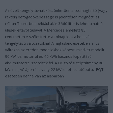
A növelt tengelytávnak köszönhetően a csomagtartó (vagy
raktér) befogadóképessége is jelentősen megnőtt, az
eCitan Tourerben például akár 3660 liter is lehet a hátsó
ülések eltávolításával. A Mercedes emellett 83
centiméterre szélesítette a tolóajtókat a hosszú
tengelytávú változatoknál. A hajtáslánc esetében nincs
változás az eredeti modellekhez képest: mindkét modellt
90 kW-os motorral és 45 kWh hasznos kapacitású
akkumulátorral szerelték fel. A DC töltési teljesítmény 80
kW, míg AC ágon 11, vagy 22 kW lehet, ez utóbbi az EQT
esetében benne van az alapárban.