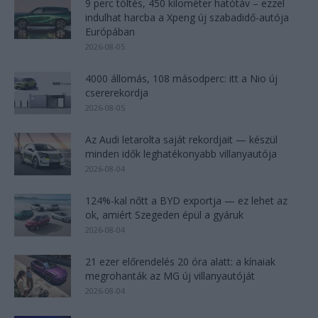
9 perc töltés, 450 kilométer hatótáv – ezzel
indulhat harcba a Xpeng új szabadidő-autója
Európában
2026-08-05
4000 állomás, 108 másodperc: itt a Nio új
csererekordja
2026-08-05
Az Audi letarolta saját rekordjait — készül
minden idők leghatékonyabb villanyautója
2026-08-04
124%-kal nőtt a BYD exportja — ez lehet az
ok, amiért Szegeden épül a gyáruk
2026-08-04
21 ezer előrendelés 20 óra alatt: a kínaiak
megrohanták az MG új villanyautóját
2026-08-04