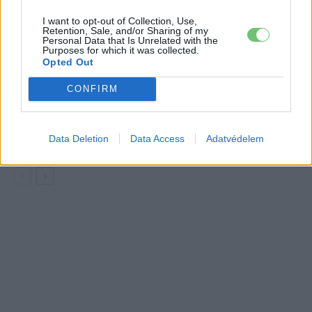
Elektromos
akkumulátor-kijelzőjén
autó
I want to opt-out of Collection, Use,
Retention, Sale, and/or Sharing of my
A Leapmotor átlépte a 100 ezres
Personal Data that Is Unrelated with the
Purposes for which it was collected.
álomhatárt, és lekörözte a Changant
Opted Out
Elektromos
autó
CONFIRM
9 perc töltés, 450 kilométer hatótáv –
ezzel indulhat harcba a Xpeng új
Elektromos
Data Deletion
Data Access
Adatvédelem
szabadidő-autója Európában
autó