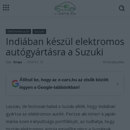
Elektromos autó
Suzuki
Indiában készül elektromos
autógyártásra a Suzuki
Írta:
Eriqo
-
2024-01-13
6 hozzászólás
Állítsd be, hogy az e-cars.hu az elsők között
›
legyen a Google-találatokban!
Lassan, de biztosan halad a Suzuki afelé, hogy Indiában
gyártsa az elektromos autóit. Persze aki ismeri a japán
márka ezen irányultságú portfólióját, az tudhatja, hogy
tisztán elektromos autója egyelőre nincs a Suzukinak,