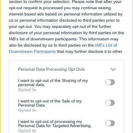
section to confirm your selection. Please note that after your
opt-out request is processed you may continue seeing
interest-based ads based on personal information utilized by
us or personal information disclosed to third parties prior to
your opt-out. You may separately opt-out of the further
disclosure of your personal information by third parties on the
IAB’s list of downstream participants. This information may
also be disclosed by us to third parties on the
IAB’s List of
Downstream Participants
that may further disclose it to other
third parties.
Eriqo
Personal Data Processing Opt Outs
Főállásban Informatikus kocka, de lelkében elkötelezett gamer,
kütyü és immár e-autó rajongó!
I want to opt-out of the Sharing of my
personal data.
Opted In
I want to opt-out of the Sale of my
Personal Data.
KAPCSOLÓDÓ CIKKEK
TÖBB A SZERZŐTŐL
Opted In
I want to opt-out of processing my
Kína szigorú határt szabott: legfeljebb
Personal Data for Targeted Advertising.
5% lehet a hiba az elektromos autók
Opted In