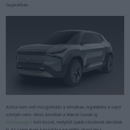
Gujaratban.
Azóta nem volt mozgolódás a témában, legalábbis a sajtó
szintjén nem. Most azonban a Maruti Suzuki új
sajtóanyagot
tett közzé, melyből újabb részletek derültek
ki. Az üzem éves kapacitása egymillió jármű lesz,