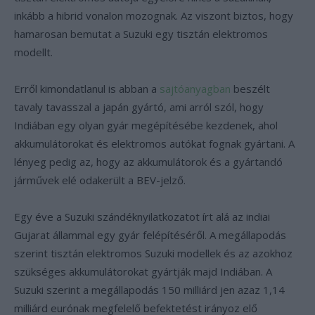
inkább a hibrid vonalon mozognak. Az viszont biztos, hogy
hamarosan bemutat a Suzuki egy tisztán elektromos
modellt.
Erről kimondatlanul is abban a
sajtóanyagban
beszélt
tavaly tavasszal a japán gyártó, ami arról szól, hogy
Indiában egy olyan gyár megépítésébe kezdenek, ahol
akkumulátorokat és elektromos autókat fognak gyártani. A
lényeg pedig az, hogy az akkumulátorok és a gyártandó
járművek elé odakerült a BEV-jelző.
Egy éve a Suzuki szándéknyilatkozatot írt alá az indiai
Gujarat állammal egy gyár felépítéséről. A megállapodás
szerint tisztán elektromos Suzuki modellek és az azokhoz
szükséges akkumulátorokat gyártják majd Indiában. A
Suzuki szerint a megállapodás 150 milliárd jen azaz 1,14
milliárd eurónak megfelelő befektetést irányoz elő