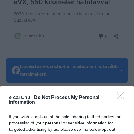
Kövesd az e-cars.hu-t a Facebookon is, további
›
tartalmakért!
e-cars.hu -
Do Not Process My Personal
CÍMKÉK
e-mobilitás
Elektromobilitás
Elektromos autó
Information
Gyártás
India
Suzuki
If you wish to opt-out of the sale, sharing to third parties, or
processing of your personal or sensitive information for
targeted advertising by us, please use the below opt-out