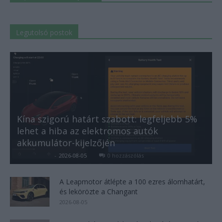
Legutolsó postok
Kína szigorú határt szabott: legfeljebb 5%
lehet a hiba az elektromos autók
akkumulátor-kijelzőjén
Kovács Kata
-
2026-08-05
0 hozzászólás
A Leapmotor átlépte a 100 ezres álomhatárt,
és lekörözte a Changant
2026-08-05