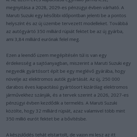
megnyitása a 2028, 2029-es pénzügyi évben várható. A
Maruti Suzuki egy későbbi időpontban jelenti be a pontos
helyszínt és az új üzembe tervezett modelleket. Továbbá
az autógyártó 350 milliárd rúpiát fektet be az új gyárba,
ami 3,84 milliárd eurónak felel meg.
Ezen a leendő üzem megépítésén túl is van egy
érdekesség a sajtóanyagban, miszerint a Maruti Suzuki egy
negyedik gyártósort épít be egy meglévő gyárába, hogy
növelje az elektromos autók gyártását. Az új, 250 000
darabos éves kapacitású gyártósort kizárólag elektromos
járművekhez szánják, és a tervek szerint a 2026, 2027-es
pénzügyi évben kezdődik a termelés. A Maruti Suzuki
közölte, hogy 32 milliárd rúpiát, azaz valamivel több mint
350 millió eurót fektet be a bővítésbe.
A készülődés tehát elstartolt, de vajon mi lesz az itt