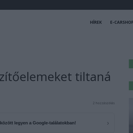
HÍREK
E-CARSHO
zítőelemeket tiltaná
2 hozzászólás
›
 között legyen a Google-találatokban!