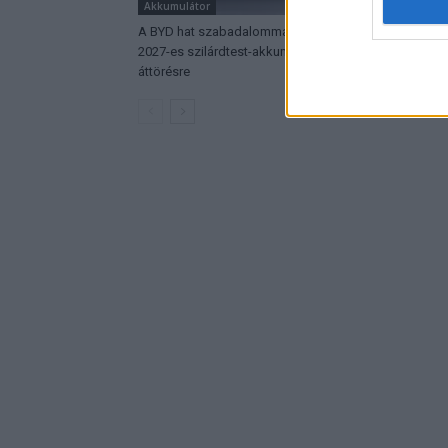
Akkumulátor
Elektromos 
A BYD hat szabadalommal készül a
Hivatalos p
2027-es szilárdtest-akkumulátor-
Smart #2 – k
áttörésre
végsebessé