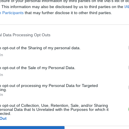
losure of your personal information by third parties on the IAB’s list of
. This information may also be disclosed by us to third parties on the
IA
Participants
that may further disclose it to other third parties.
Ke
l Data Processing Opt Outs
a
 a váltáson töprengsz? Érdekelnek a legfrissebb hírek az e-
sz
ztatnak a legújabb fejlesztések az elektromosság és a
o opt-out of the Sharing of my personal data.
or jó helyen jársz!
In
o opt-out of the Sale of my Personal Data.
In
ŐL
to opt-out of processing my Personal Data for Targeted
ing.
In
o opt-out of Collection, Use, Retention, Sale, and/or Sharing
ersonal Data that Is Unrelated with the Purposes for which it
lected.
Out