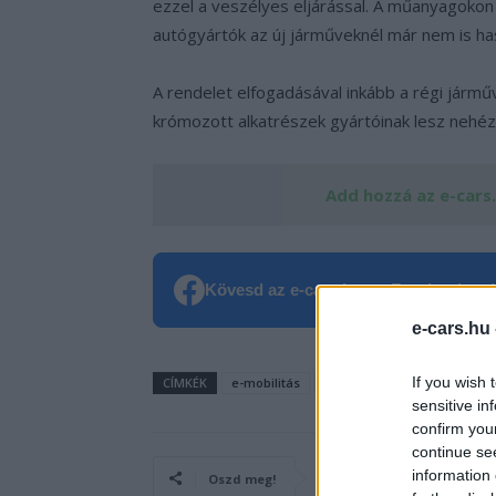
ezzel a veszélyes eljárással. A műanyagokon 
autógyártók az új járműveknél már nem is ha
A rendelet elfogadásával inkább a régi járműve
krómozott alkatrészek gyártóinak lesz nehéz
Add hozzá az e-cars
Kövesd az e-cars.hu-t a Facebookon is
e-cars.hu
If you wish 
CÍMKÉK
e-mobilitás
Elektromobilitás
Elektro
sensitive in
confirm you
continue se
information 
Oszd meg!