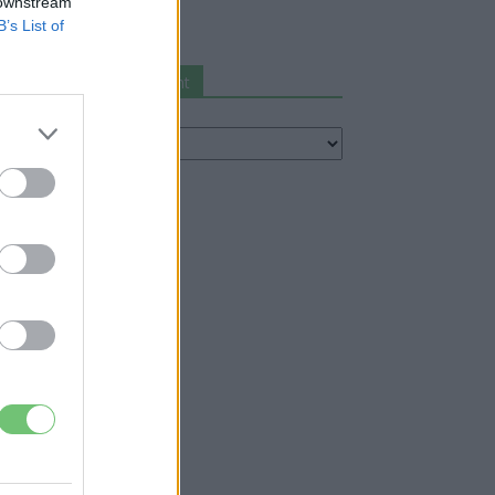
 downstream
2026-08-07
B’s List of
Keresés autómárka szerint
resés
utómárka
erint