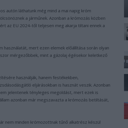
os autón láthatunk még mind a mai napig króm
 kölcsönöznek a járműnek. Azonban a krómozás közben
rt az EU 2024-től teljesen meg akarja tiltani ennek a
óm használatát, mert ezen elemek előállítása során olyan
zszor mérgezőbbek, mint a gázolaj égésekor keletkező
zítésére használják, hanem festékekben,
ozsdásodásgátló eljárásokban is hasznát veszik. Azonban
sem jelentenek tényleges megoldást, mert ezek is
 állam azonban már megszavazta a krómozás betiltását,
már nem minden krómozottnak tűnő alkatrész készül