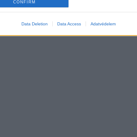
autó
Elektromos autó
CONFIRM
apírokban bukkant fel a
Tesla: visszatért a régi árazás a
iderült az ár és a
magyar Supercharger-hálózaton
g is
Data Deletion
Data Access
Adatvédelem