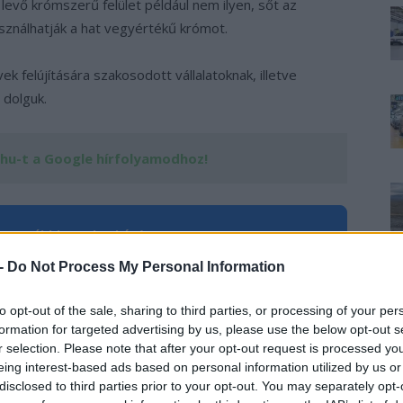
levő krómszerű felület például nem ilyen, sőt az
sználhatják a hat vegyértékű krómot.
k felújítására szakosodott vállalatoknak, illetve
 dolguk.
.hu-t a Google hírfolyamodhoz!
›
, további tartalmakért!
 -
Do Not Process My Personal Information
to opt-out of the sale, sharing to third parties, or processing of your per
mos autó
Európai Unió
Króm
Tiltás
formation for targeted advertising by us, please use the below opt-out s
r selection. Please note that after your opt-out request is processed y
eing interest-based ads based on personal information utilized by us or
disclosed to third parties prior to your opt-out. You may separately opt-