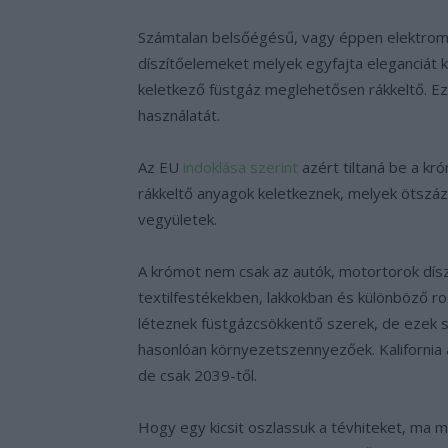
Számtalan belsőégésű, vagy éppen elektrom
díszítőelemeket melyek egyfajta eleganciát
keletkező füstgáz meglehetősen rákkeltő. Ezé
használatát.
Az EU
indoklása szerint
azért tiltaná be a kr
rákkeltő anyagok keletkeznek, melyek ötszá
vegyületek.
A krómot nem csak az autók, motortorok dís
textilfestékekben, lakkokban és különböző r
léteznek füstgázcsökkentő szerek, de ezek 
hasonlóan környezetszennyezőek. Kalifornia
de csak 2039-től.
Hogy egy kicsit oszlassuk a tévhiteket, ma 