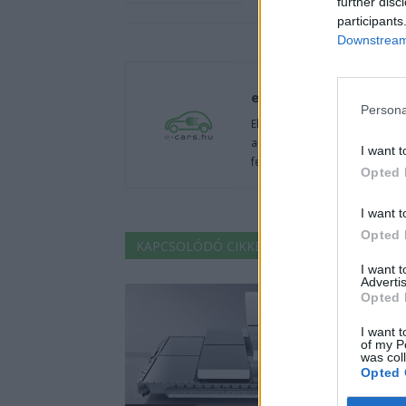
further disc
participants
Downstream 
e-cars.hu
Persona
Elektromosan közlekedsz, vagy
autók világából, vagy foglalko
I want t
fenntarthatóság területén? Akk
Opted 
I want t
Opted 
KAPCSOLÓDÓ CIKKEK
TÖBB A SZERZŐT
I want 
Advertis
Opted 
I want t
of my P
was col
Opted 