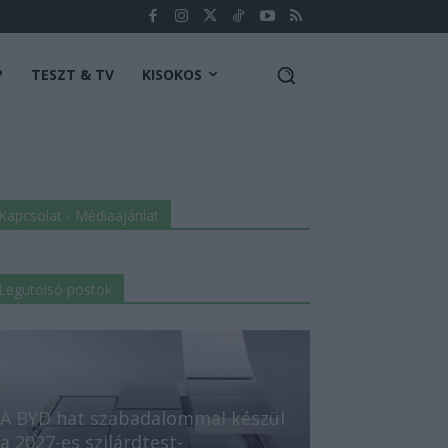
P
TESZT & TV
KISOKOS
Kapcsolat - Médiaajánlat
Legutolsó postok
A BYD hat szabadalommal készül
a 2027-es szilárdtest-