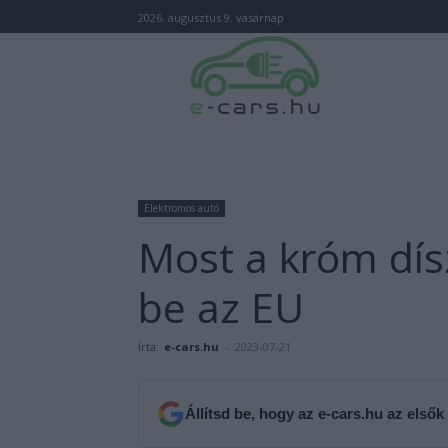
2026. augusztus 9. vasárnap
Elektromos autó
Most a króm dís
be az EU
Írta:
e-cars.hu
-
2023-07-21
Állítsd be, hogy az e-cars.hu az elsők