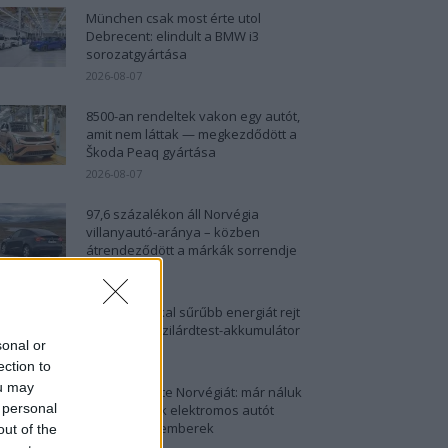
München csak most érte utol
Debrecent: elindult a BMW i3
sorozatgyártása
2026-08-07
8500-an rendeltek vakon egy autót,
amit nem láttak — megkezdődött a
Škoda Peaq gyártása
2026-08-07
97,6 százalékon áll Norvégia
villanyautó-aránya – közben
átrendeződött a márkák sorrendje
2026-08-07
25 százalékkal sűrűbb energiát rejt
az európai szilárdtest-akkumulátor
sonal or
2026-08-07
ection to
ou may
Dánia utolérte Norvégiát: már náluk
 personal
is szinte csak elektromos autót
vesznek az emberek
out of the