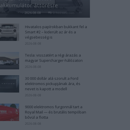
akkumulátor-áttörésre
Kovács Kata
-
2026-08-08
0 hozzászólás
Hivatalos papírokban bukkant fel a
Smart #2 – kiderült az ár és a
végsebesség is
2026-08-08
Tesla: visszatért a régi árazás a
magyar Supercharger-hálózaton
2026-08-08
30 000 dollár alá szorult a Ford
elektromos pickupjának ára, és
nevet is kapott a modell
2026-08-08
9000 elektromos furgonnál tart a
Royal Mail — és brutális tempóban
bővül a flotta
2026-08-08